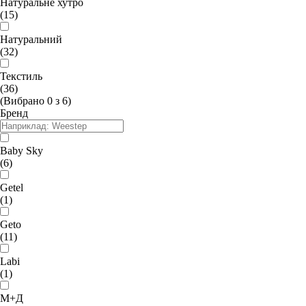
Натуральне хутро
(15)
Натуральний
(32)
Текстиль
(36)
(Вибрано
0
з
6
)
Бренд
Baby Sky
(6)
Getel
(1)
Geto
(11)
Labi
(1)
М+Д