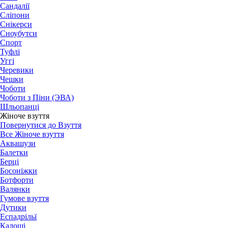
Сандалії
Сліпони
Снікерси
Сноубутси
Спорт
Туфлі
Уггі
Черевики
Чешки
Чоботи
Чоботи з Піни (ЭВА)
Шльопанці
Жіноче взуття
Повернутися до Взуття
Все Жіноче взуття
Аквашузи
Балетки
Берці
Босоніжки
Ботфорти
Валянки
Гумове взуття
Дутики
Еспадрільї
Калоші