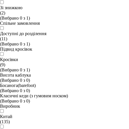
Зі знижкою
(2)
(Вибрано
0
з
1
)
Спільне замовлення
Доступні до розділення
(11)
(Вибрано
0
з
1
)
Підвид кросівок
Кросiвки
(9)
(Вибрано
0
з
1
)
Висота каблука
(Вибрано
0
з
0
)
Босанога(barefoot)
(Вибрано
0
з
0
)
Класичні кеди (з гумовим носком)
(Вибрано
0
з
0
)
Виробник
Китай
(135)