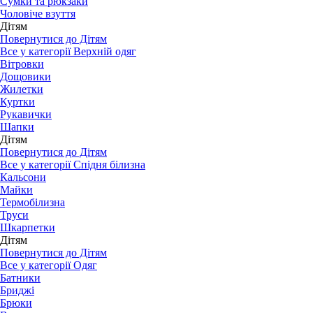
Сумки та рюкзаки
Чоловіче взуття
Дітям
Повернутися до Дітям
Все у категорії Верхній одяг
Вітровки
Дощовики
Жилетки
Куртки
Рукавички
Шапки
Дітям
Повернутися до Дітям
Все у категорії Спідня білизна
Кальсони
Майки
Термобілизна
Труси
Шкарпетки
Дітям
Повернутися до Дітям
Все у категорії Одяг
Батники
Бриджі
Брюки