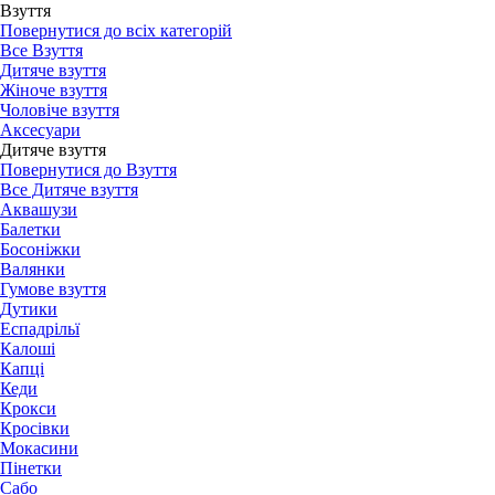
Взуття
Повернутися до всіх категорій
Все Взуття
Дитяче взуття
Жіноче взуття
Чоловіче взуття
Аксесуари
Дитяче взуття
Повернутися до Взуття
Все Дитяче взуття
Аквашузи
Балетки
Босоніжки
Валянки
Гумове взуття
Дутики
Еспадрільї
Калоші
Капці
Кеди
Крокси
Кросівки
Мокасини
Пінетки
Сабо