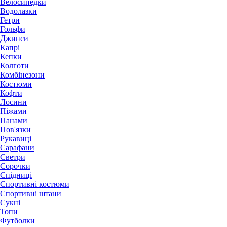
Велосипедки
Водолазки
Гетри
Гольфи
Джинси
Капрі
Кепки
Колготи
Комбінезони
Костюми
Кофти
Лосини
Піжами
Панами
Пов'язки
Рукавиці
Сарафани
Светри
Сорочки
Спідниці
Спортивні костюми
Спортивні штани
Сукні
Топи
Футболки