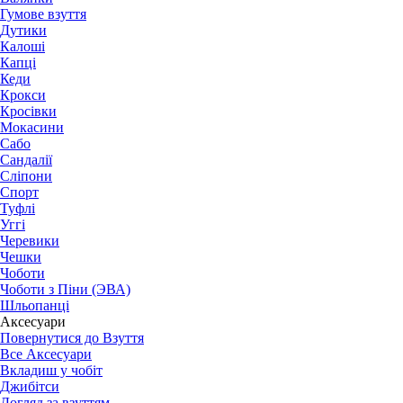
Гумове взуття
Дутики
Калоші
Капці
Кеди
Крокси
Кросівки
Мокасини
Сабо
Сандалії
Сліпони
Спорт
Туфлі
Уггі
Черевики
Чешки
Чоботи
Чоботи з Піни (ЭВА)
Шльопанці
Аксесуари
Повернутися до Взуття
Все Аксесуари
Вкладиш у чобіт
Джибітси
Догляд за взуттям