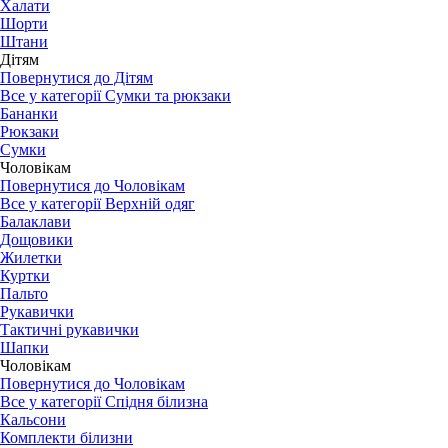
Халати
Шорти
Штани
Дітям
Повернутися до Дітям
Все у категорії Сумки та рюкзаки
Бананки
Рюкзаки
Сумки
Чоловікам
Повернутися до Чоловікам
Все у категорії Верхній одяг
Балаклави
Дощовики
Жилетки
Куртки
Пальто
Рукавички
Тактичні рукавички
Шапки
Чоловікам
Повернутися до Чоловікам
Все у категорії Спідня білизна
Кальсони
Комплекти білизни