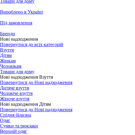
Товари для дому
Вироблено в Україні
Під замовлення
Бренди
Нові надходження
Повернутися до всіх категорій
Взуття
Дітям
Жінкам
Чоловікам
Товари для дому
Нові надходження Взуття
Повернутися до Нові надходження
Дитяче взуття
Чоловіче взуття
Жіноче взуття
Нові надходження Дітям
Повернутися до Нові надходження
Спідня білизна
Одяг
Сумки та рюкзаки
Верхній одяг