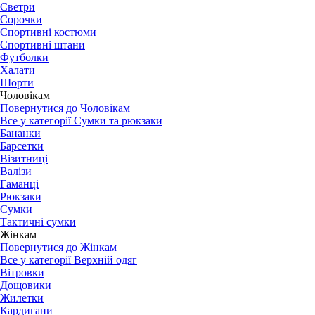
Светри
Сорочки
Спортивні костюми
Спортивні штани
Футболки
Халати
Шорти
Чоловікам
Повернутися до Чоловікам
Все у категорії Сумки та рюкзаки
Бананки
Барсетки
Візитниці
Валізи
Гаманці
Рюкзаки
Сумки
Тактичні сумки
Жінкам
Повернутися до Жінкам
Все у категорії Верхній одяг
Вітровки
Дощовики
Жилетки
Кардигани