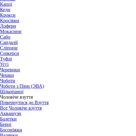
Капці
Кеди
Крокси
Кросівки
Лофери
Мокасини
Сабо
Сандалії
Сліпони
Снікерси
Туфлі
Уггі
Черевики
Чешки
Чоботи
Чоботи з Піни (ЭВА)
Шльопанці
Чоловіче взуття
Повернутися до Взуття
Все Чоловіче взуття
Аквашузи
Балетки
Берці
Босоніжки
Валянки