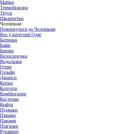
Майки
Термобілизна
Труси
Шкарпетки
Чоловікам
Повернутися до Чоловікам
Все у категорії Одяг
Батники
Бафи
Брюки
Велосипедки
Водолазки
Гетри
Гольфи
Джинси
Кепки
Колготи
Комбінезони
Костюми
Кофти
Піджаки
Піжами
Панами
Пов'язки
Рукавиці