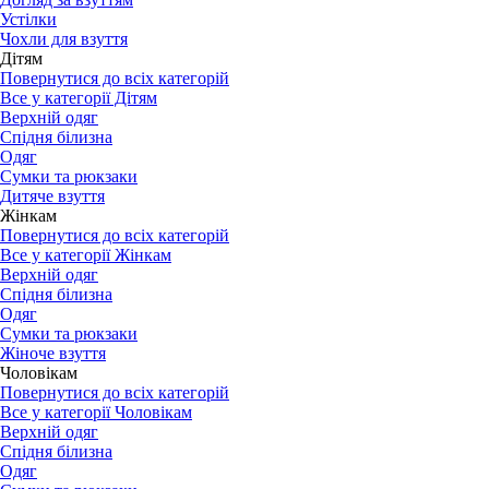
Устілки
Чохли для взуття
Дітям
Повернутися до всіх категорій
Все у категорії Дітям
Верхній одяг
Спідня білизна
Одяг
Сумки та рюкзаки
Дитяче взуття
Жінкам
Повернутися до всіх категорій
Все у категорії Жінкам
Верхній одяг
Спідня білизна
Одяг
Сумки та рюкзаки
Жіноче взуття
Чоловікам
Повернутися до всіх категорій
Все у категорії Чоловікам
Верхній одяг
Спідня білизна
Одяг