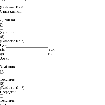
(Вибрано
0
з
0
)
Стать (дитячі)
Дівчинка
(5)
Хлопчик
(8)
(Вибрано
0
з
2
)
Ціна
від
грн
до
грн
Зовні
Замінник
(3)
Текстиль
(8)
(Вибрано
0
з
2
)
Всередині
Текстиль
(11)