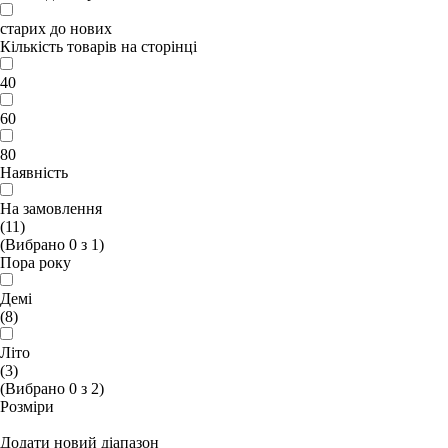
старих до нових
Кількість товарів на сторінці
40
60
80
Наявність
На замовлення
(11)
(Вибрано
0
з
1
)
Пора року
Демі
(8)
Літо
(3)
(Вибрано
0
з
2
)
Розміри
Додати новий діапазон