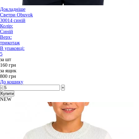
Докладніше
Светри Obuvok
30014 синій
Колір:
Синій
Верх:
трикотаж
В упаковці:
5
за шт
160 грн
за ящик
800 грн
До кошику
-
+
Купити
NEW