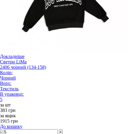
Докладніше
Светри LiMa
2406 чорний (134-158)
Колір:
Чорний
Верх:
Текстиль
В упаковці:
5
за шт
383 грн
за ящик
1915 грн
До кошику
-
+