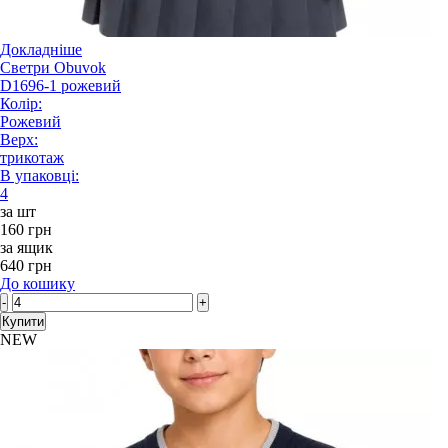
Докладніше
Светри Obuvok
D1696-1 рожевий
Колір:
Рожевий
Верх:
трикотаж
В упаковці:
4
за шт
160 грн
за ящик
640 грн
До кошику
-
+
Купити
NEW