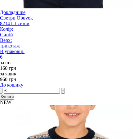
Докладніше
Светри Obuvok
82141-1 синій
Колір:
Синій
Верх:
трикотаж
В упаковці:
6
за шт
160 грн
за ящик
960 грн
До кошику
-
+
Купити
NEW