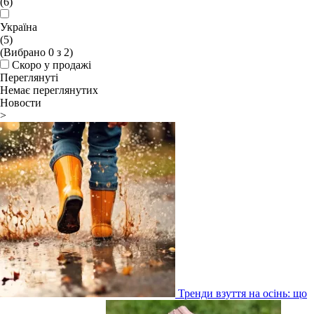
(6)
Україна
(5)
(Вибрано
0
з
2
)
Скоро у продажі
Переглянуті
Немає переглянутих
Новости
>
Тренди взуття на осінь: що