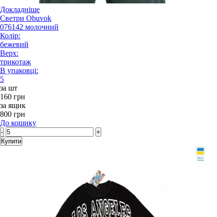
Докладніше
Светри Obuvok
076142 молочний
Колір:
бежевий
Верх:
трикотаж
В упаковці:
5
за шт
160 грн
за ящик
800 грн
До кошику
-
+
Купити