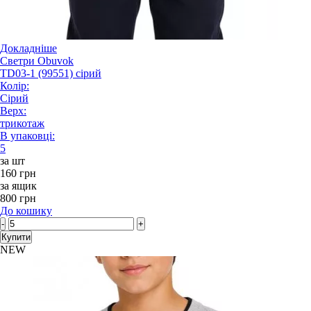
Докладніше
Светри Obuvok
TD03-1 (99551) сірий
Колір:
Сірий
Верх:
трикотаж
В упаковці:
5
за шт
160 грн
за ящик
800 грн
До кошику
-
+
Купити
NEW