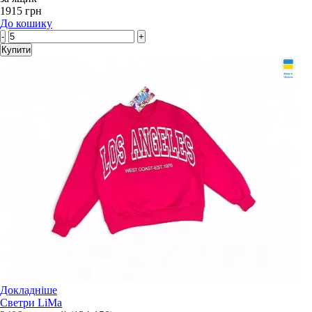
1915 грн
До кошику
-
+
Купити
Докладніше
Светри LiMa