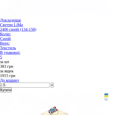
Докладніше
Светри LiMa
2406 синій (134-158)
Колір:
Синій
Верх:
Текстиль
В упаковці:
5
за шт
383 грн
за ящик
1915 грн
До кошику
-
+
Купити