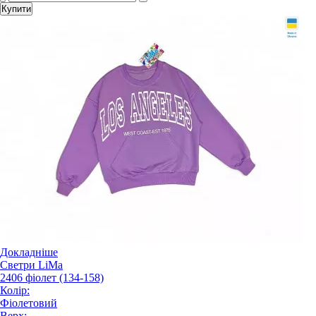
Купити
Докладніше
Светри LiMa
2406 фіолет (134-158)
Колір:
Фіолетовий
Верх: