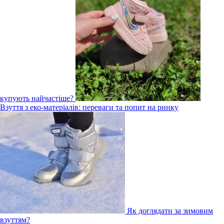
купують найчастіше?
Взуття з еко-матеріалів: переваги та попит на ринку
Як доглядати за зимовим
взуттям?