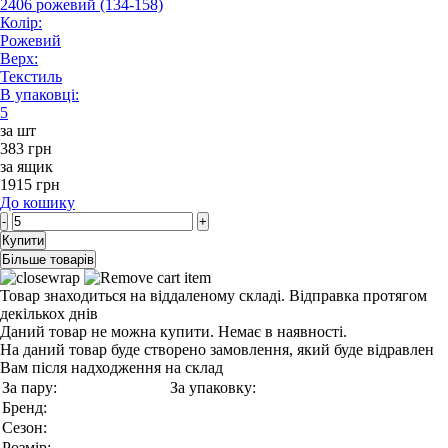
2406 рожевий (134-158)
Колір:
Рожевий
Верх:
Текстиль
В упаковці:
5
за шт
383 грн
за ящик
1915 грн
До кошику
-
+
Купити
Більше товарів
Товар знаходиться на віддаленому складі. Відправка протягом
декількох днів
Даний товар не можна купити. Немає в наявності.
На даний товар буде створено замовлення, який буде відравлен
Вам після надходження на склад
За пару:
За упаковку:
Бренд:
Сезон:
Розмір: