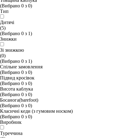
Товщина каблука
(Вибрано
0
з
0
)
Тип
Дитячі
(5)
(Вибрано
0
з
1
)
Знижки
Зі знижкою
(0)
(Вибрано
0
з
1
)
Спільне замовлення
(Вибрано
0
з
0
)
Підвид кросівок
(Вибрано
0
з
0
)
Висота каблука
(Вибрано
0
з
0
)
Босанога(barefoot)
(Вибрано
0
з
0
)
Класичні кеди (з гумовим носком)
(Вибрано
0
з
0
)
Виробник
Туреччина