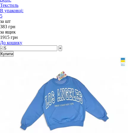
Текстиль
В упаковці:
5
за шт
383 грн
за ящик
1915 грн
До кошику
-
+
Купити