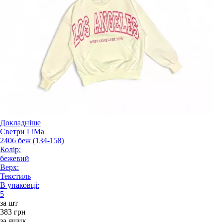
Докладніше
Светри LiMa
2406 беж (134-158)
Колір:
бежевий
Верх:
Текстиль
В упаковці:
5
за шт
383 грн
за ящик