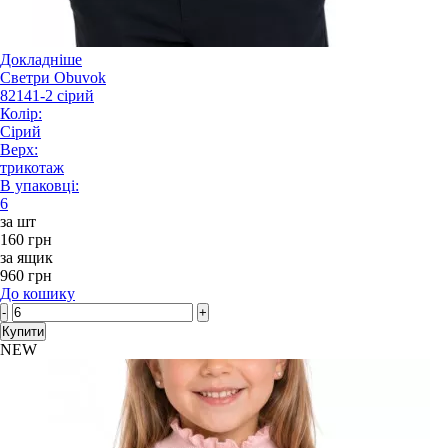
Докладніше
Светри Obuvok
82141-2 сірий
Колір:
Сірий
Верх:
трикотаж
В упаковці:
6
за шт
160 грн
за ящик
960 грн
До кошику
-
+
Купити
NEW