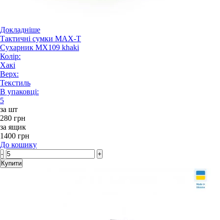
Докладніше
Тактичні сумки MAX-T
Сухарник MX109 khaki
Колір:
Хакі
Верх:
Текстиль
В упаковці:
5
за шт
280 грн
за ящик
1400 грн
До кошику
-
+
Купити