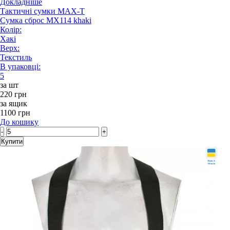
Докладніше
Тактичні сумки MAX-T
Сумка сброс MX114 khaki
Колір:
Хакі
Верх:
Текстиль
В упаковці:
5
за шт
220 грн
за ящик
1100 грн
До кошику
-
+
Купити