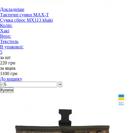
Докладніше
Тактичні сумки MAX-T
Сумка сброс MX113 khaki
Колір:
Хакі
Верх:
Текстиль
В упаковці:
5
за шт
220 грн
за ящик
1100 грн
До кошику
-
+
Купити