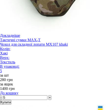
Докладніше
Тактичні сумки MAX-T
Чохол для складної лопати MX107 khaki
Колір:
Хакі
Верх:
Текстиль
В упаковці:
5
за шт
280 грн
за ящик
1400 грн
До кошику
-
+
Купити