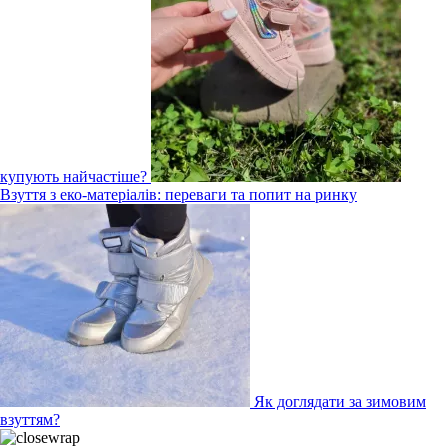
купують найчастіше?
Взуття з еко-матеріалів: переваги та попит на ринку
Як доглядати за зимовим
взуттям?