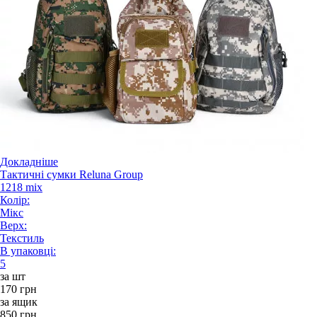
Докладніше
Тактичні сумки Reluna Group
1218 mix
Колір:
Мікс
Верх:
Текстиль
В упаковці:
5
за шт
170 грн
за ящик
850 грн