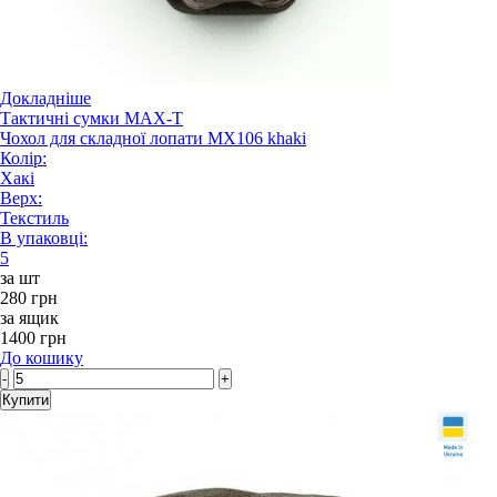
Докладніше
Тактичні сумки MAX-T
Чохол для складної лопати MX106 khaki
Колір:
Хакі
Верх:
Текстиль
В упаковці:
5
за шт
280 грн
за ящик
1400 грн
До кошику
-
+
Купити