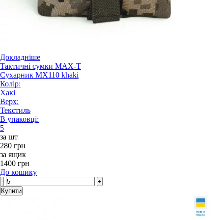
Докладніше
Тактичні сумки MAX-T
Сухарник MX110 khaki
Колір:
Хакі
Верх:
Текстиль
В упаковці:
5
за шт
280 грн
за ящик
1400 грн
До кошику
-
+
Купити