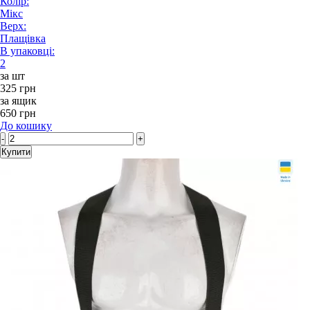
Колір:
Мікс
Верх:
Плащівка
В упаковці:
2
за шт
325 грн
за ящик
650 грн
До кошику
-
+
Купити