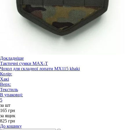
Докладніше
Тактичні сумки MAX-T
Чохол для складної лопати MX115 khaki
Колір:
Хакі
Верх:
Текстиль
В упаковці:
5
за шт
165 грн
за ящик
825 грн
До кошику