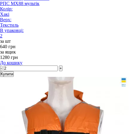
РПС MX88 мультік
Колір:
Хакі
Верх:
Текстиль
В упаковці:
2
за шт
640 грн
за ящик
1280 грн
До кошику
-
+
Купити