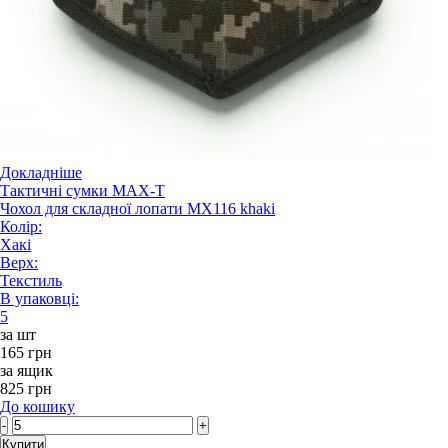
Докладніше
Тактичні сумки MAX-T
Чохол для складної лопати MX116 khaki
Колір:
Хакі
Верх:
Текстиль
В упаковці:
5
за шт
165 грн
за ящик
825 грн
До кошику
-
+
Купити