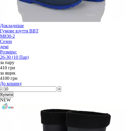
Докладніше
Гумове взуття BBT
M830-2
Сезон
демі
Розміри:
26-30 (10 Пар)
за пару
410 грн
за ящик
4100 грн
До кошику
-
+
Купити
NEW