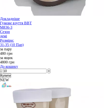
Докладніше
Гумове взуття BBT
M836-3
Сезон
демі
Розміри:
31-35 (10 Пар)
за пару
480 грн
за ящик
4800 грн
До кошику
-
+
Купити
NEW