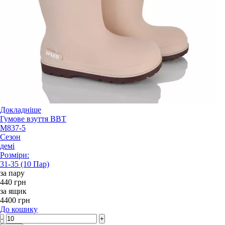
Докладніше
Гумове взуття BBT
M837-5
Сезон
демі
Розміри:
31-35 (10 Пар)
за пару
440 грн
за ящик
4400 грн
До кошику
-
+