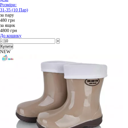
Розміри:
31-35 (10 Пар)
за пару
480 грн
за ящик
4800 грн
До кошику
-
+
Купити
NEW