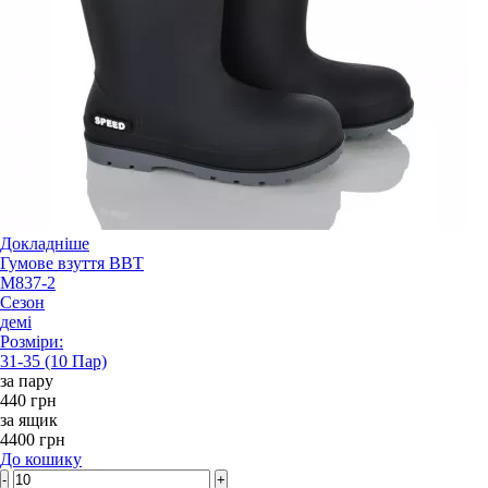
Докладніше
Гумове взуття BBT
M837-2
Сезон
демі
Розміри:
31-35 (10 Пар)
за пару
440 грн
за ящик
4400 грн
До кошику
-
+