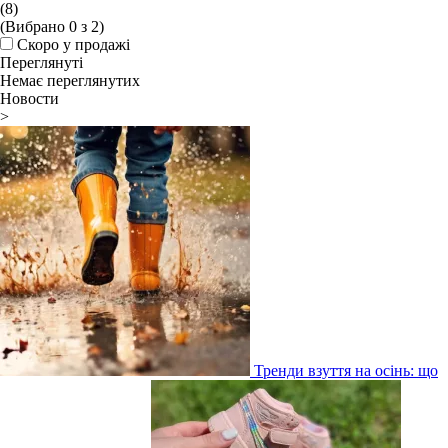
(8)
(Вибрано
0
з
2
)
Скоро у продажі
Переглянуті
Немає переглянутих
Новости
>
Тренди взуття на осінь: що