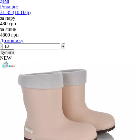
демі
Розміри:
31-35 (10 Пар)
за пару
480 грн
за ящик
4800 грн
До кошику
-
+
Купити
NEW