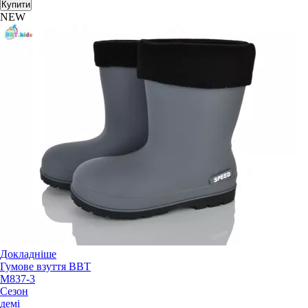
Купити
NEW
Докладніше
Гумове взуття BBT
M837-3
Сезон
демі