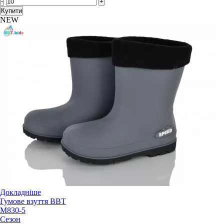
-
+
Купити
NEW
Докладніше
Гумове взуття BBT
M830-5
Сезон