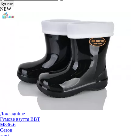
Купити
NEW
Докладніше
Гумове взуття BBT
M836-6
Сезон
демі