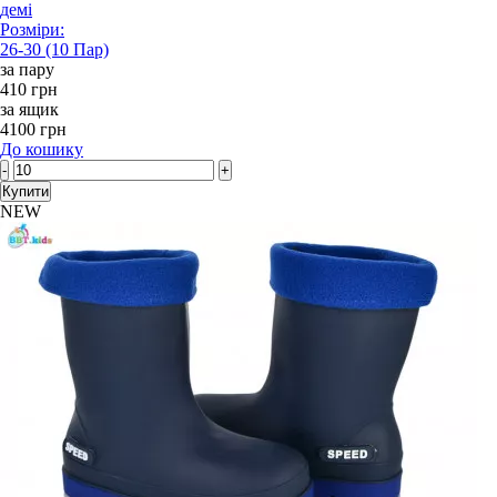
демі
Розміри:
26-30 (10 Пар)
за пару
410 грн
за ящик
4100 грн
До кошику
-
+
Купити
NEW