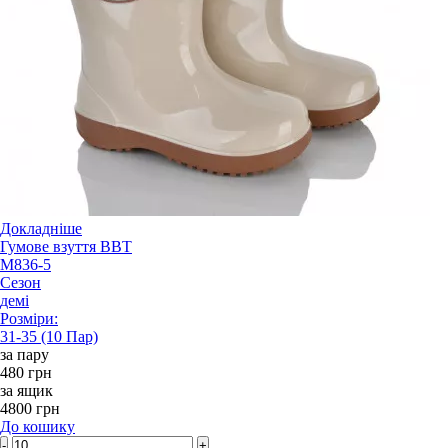
Докладніше
Гумове взуття BBT
M836-5
Сезон
демі
Розміри:
31-35 (10 Пар)
за пару
480 грн
за ящик
4800 грн
До кошику
-
+