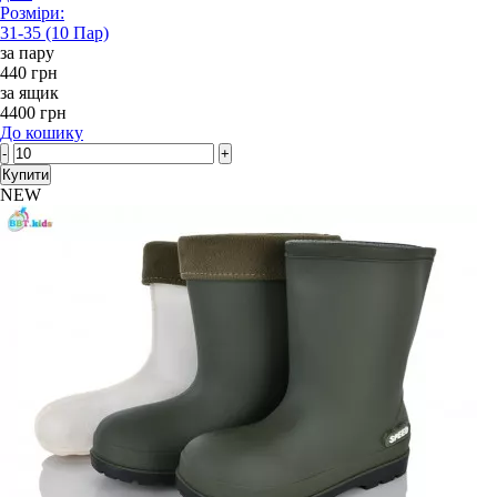
Розміри:
31-35 (10 Пар)
за пару
440 грн
за ящик
4400 грн
До кошику
-
+
Купити
NEW