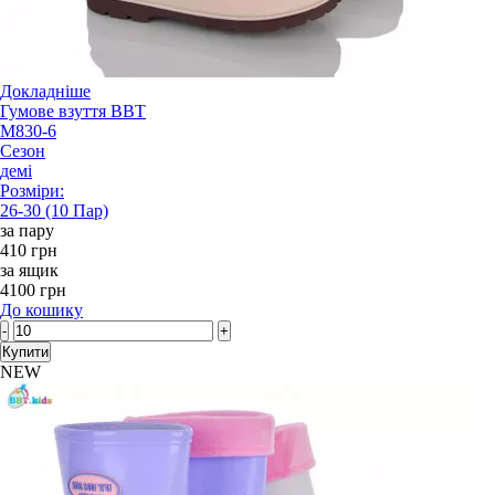
Докладніше
Гумове взуття BBT
M830-6
Сезон
демі
Розміри:
26-30 (10 Пар)
за пару
410 грн
за ящик
4100 грн
До кошику
-
+
Купити
NEW