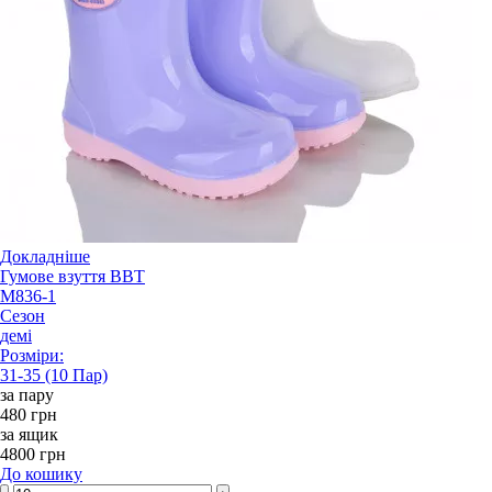
Докладніше
Гумове взуття BBT
M836-1
Сезон
демі
Розміри:
31-35 (10 Пар)
за пару
480 грн
за ящик
4800 грн
До кошику