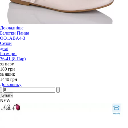
Докладніше
Балетки Панда
QQ1ABA4-3
Сезон
демі
Розміри:
36-41 (8 Пар)
за пару
180 грн
за ящик
1440 грн
До кошику
-
+
Купити
NEW