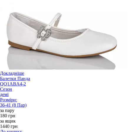
Докладніше
Балетки Панда
QQ1ABA4-2
Сезон
демі
Розміри:
36-41 (8 Пар)
за пару
180 грн
за ящик
1440 грн
До кошику