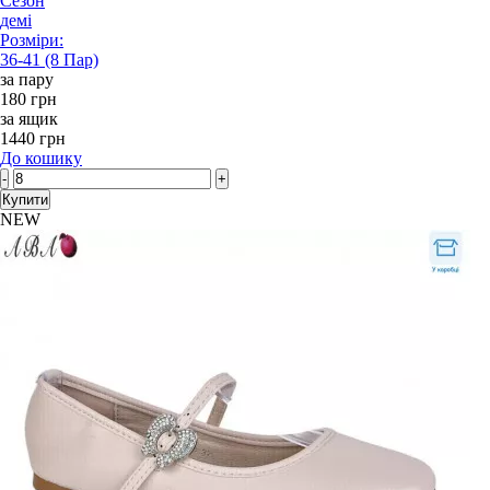
Сезон
демі
Розміри:
36-41 (8 Пар)
за пару
180 грн
за ящик
1440 грн
До кошику
-
+
Купити
NEW