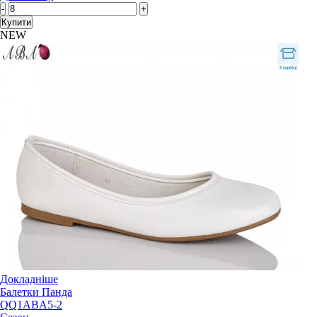
-
+
Купити
NEW
Докладніше
Балетки Панда
QQ1ABA5-2