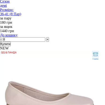
Сезон
демі
Розміри:
36-41 (8 Пар)
за пару
180 грн
за ящик
1440 грн
До кошику
-
+
Купити
NEW