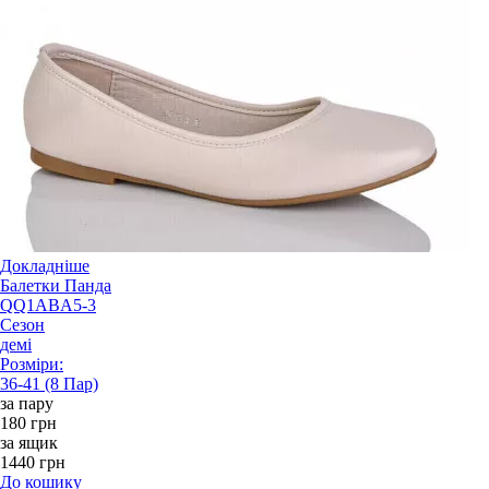
Докладніше
Балетки Панда
QQ1ABA5-3
Сезон
демі
Розміри:
36-41 (8 Пар)
за пару
180 грн
за ящик
1440 грн
До кошику