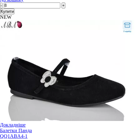
-
+
Купити
NEW
Докладніше
Балетки Панда
QQ1ABA4-1