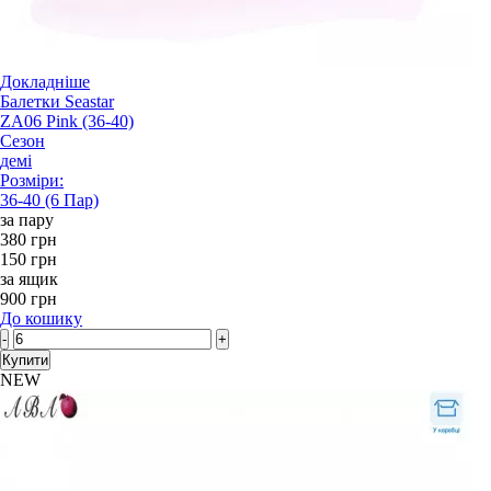
Докладніше
Балетки Seastar
ZA06 Pink (36-40)
Сезон
демі
Розміри:
36-40 (6 Пар)
за пару
380 грн
150 грн
за ящик
900 грн
До кошику
-
+
Купити
NEW