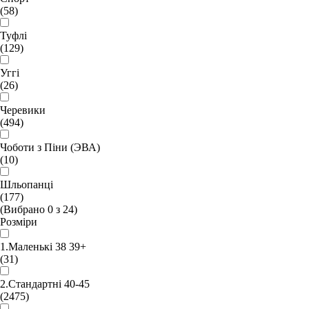
(58)
Туфлі
(129)
Уггі
(26)
Черевики
(494)
Чоботи з Піни (ЭВА)
(10)
Шльопанці
(177)
(Вибрано
0
з
24
)
Розміри
1.Маленькі 38 39+
(31)
2.Стандартні 40-45
(2475)