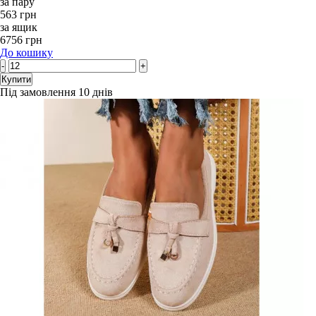
за пару
563 грн
за ящик
6756 грн
До кошику
-
+
Купити
Під замовлення 10 днів