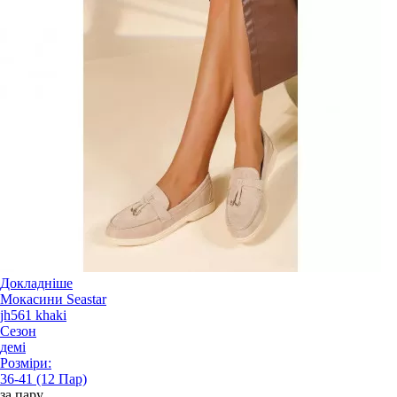
Докладніше
Мокасини Seastar
jh561 khaki
Сезон
демі
Розміри:
36-41 (12 Пар)
за пару