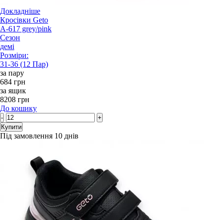
Докладніше
Кросівки Geto
A-617 grey/pink
Сезон
демі
Розміри:
31-36 (12 Пар)
за пару
684 грн
за ящик
8208 грн
До кошику
-
+
Купити
Під замовлення 10 днів