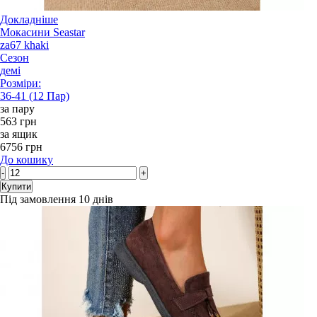
Докладніше
Мокасини Seastar
za67 khaki
Сезон
демі
Розміри:
36-41 (12 Пар)
за пару
563 грн
за ящик
6756 грн
До кошику
-
+
Купити
Під замовлення 10 днів