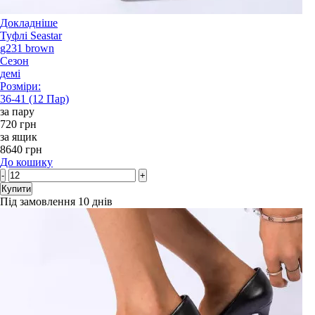
Докладніше
Туфлі Seastar
g231 brown
Сезон
демі
Розміри:
36-41 (12 Пар)
за пару
720 грн
за ящик
8640 грн
До кошику
-
+
Купити
Під замовлення 10 днів