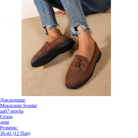
Докладніше
Мокасини Seastar
za67 mocha
Сезон
демі
Розміри:
36-41 (12 Пар)