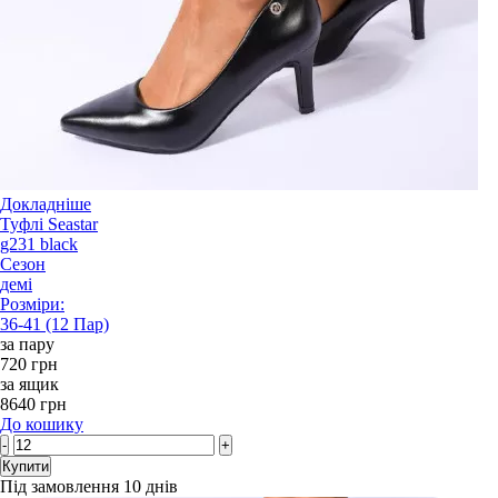
Докладніше
Туфлі Seastar
g231 black
Сезон
демі
Розміри:
36-41 (12 Пар)
за пару
720 грн
за ящик
8640 грн
До кошику
-
+
Купити
Під замовлення 10 днів