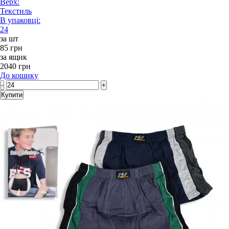
Верх:
Текстиль
В упаковці:
24
за шт
85 грн
за ящик
2040 грн
До кошику
-
+
Купити