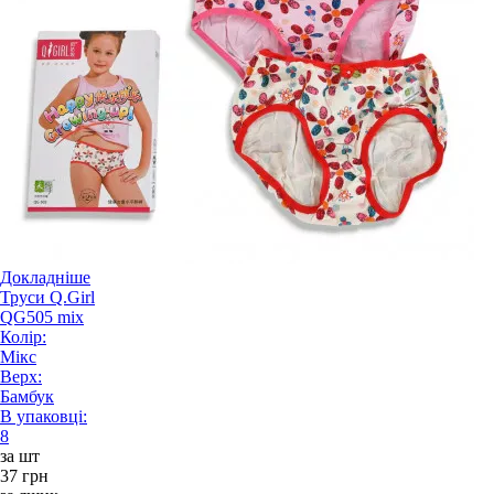
Докладніше
Труси Q.Girl
QG505 mix
Колір:
Мікс
Верх:
Бамбук
В упаковці:
8
за шт
37 грн