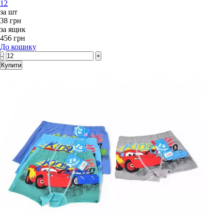
12
за шт
38 грн
за ящик
456 грн
До кошику
-
+
Купити