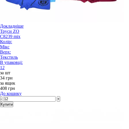
Докладніше
Труси ZO
C8239 mix
Колір:
Мікс
Верх:
Текстиль
В упаковці:
12
за шт
34 грн
за ящик
408 грн
До кошику
-
+
Купити