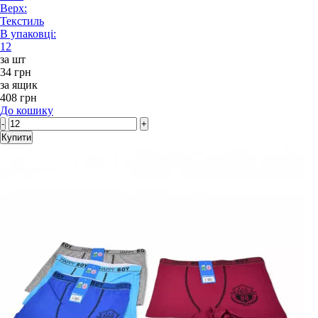
Верх:
Текстиль
В упаковці:
12
за шт
34 грн
за ящик
408 грн
До кошику
-
+
Купити