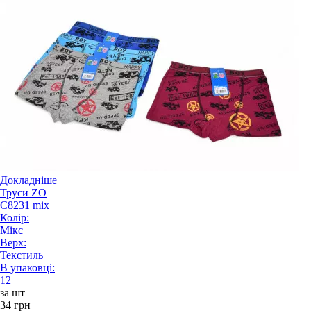
Докладніше
Труси ZO
C8231 mix
Колір:
Мікс
Верх:
Текстиль
В упаковці:
12
за шт
34 грн