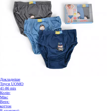
Докладніше
Труси UOMO
41-86 mix
Колір:
Мікс
Верх:
коттон
В упаковці: