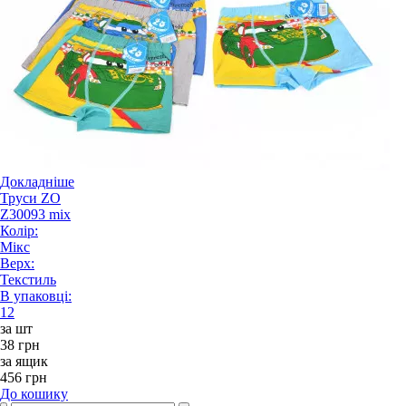
Докладніше
Труси ZO
Z30093 mix
Колір:
Мікс
Верх:
Текстиль
В упаковці:
12
за шт
38 грн
за ящик
456 грн
До кошику