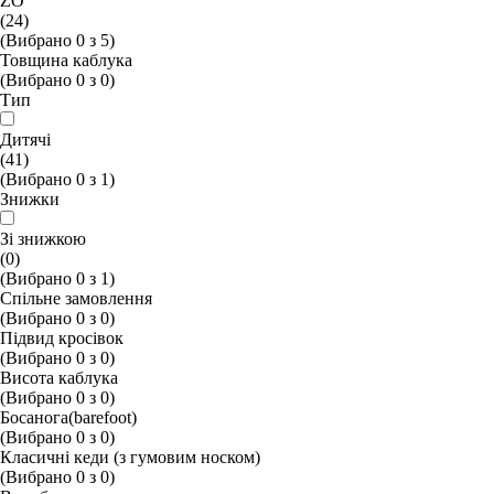
ZO
(24)
(Вибрано
0
з
5
)
Товщина каблука
(Вибрано
0
з
0
)
Тип
Дитячі
(41)
(Вибрано
0
з
1
)
Знижки
Зі знижкою
(0)
(Вибрано
0
з
1
)
Спільне замовлення
(Вибрано
0
з
0
)
Підвид кросівок
(Вибрано
0
з
0
)
Висота каблука
(Вибрано
0
з
0
)
Босанога(barefoot)
(Вибрано
0
з
0
)
Класичні кеди (з гумовим носком)
(Вибрано
0
з
0
)