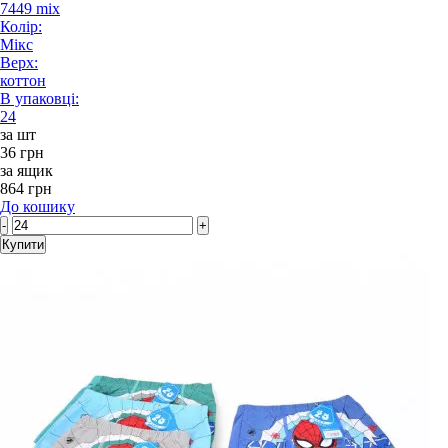
7449 mix
Колір:
Мікс
Верх:
коттон
В упаковці:
24
за шт
36 грн
за ящик
864 грн
До кошику
-
+
Купити