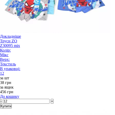
Докладніше
Труси ZO
Z30095 mix
Колір:
Мікс
Верх:
Текстиль
В упаковці:
12
за шт
38 грн
за ящик
456 грн
До кошику
-
+
Купити