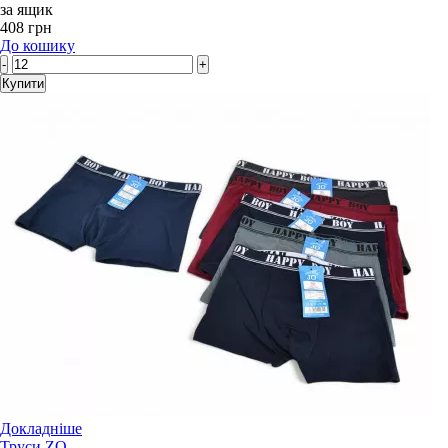
за ящик
408 грн
До кошику
-
+
Купити
Докладніше
Труси ZO