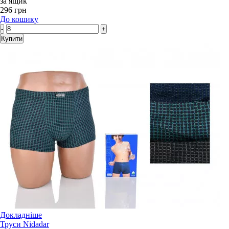
за ящик
296 грн
До кошику
-
+
Купити
Докладніше
Труси Nidadar