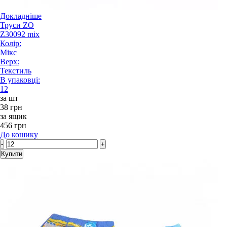
Докладніше
Труси ZO
Z30092 mix
Колір:
Мікс
Верх:
Текстиль
В упаковці:
12
за шт
38 грн
за ящик
456 грн
До кошику
-
+
Купити