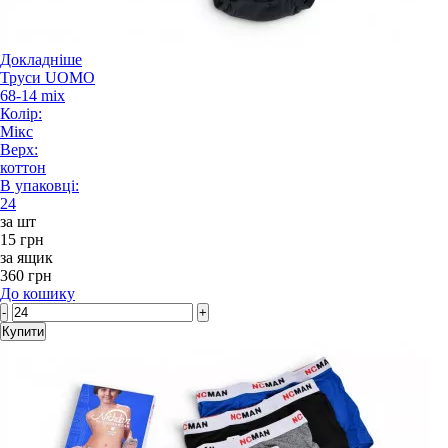
Докладніше
Труси UOMO
68-14 mix
Колір:
Мікс
Верх:
коттон
В упаковці:
24
за шт
15 грн
за ящик
360 грн
До кошику
-
+
Купити