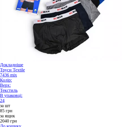
Докладніше
Труси Textile
7436 mix
Колір:
Верх:
Текстиль
В упаковці:
24
за шт
85 грн
за ящик
2040 грн
До кошику