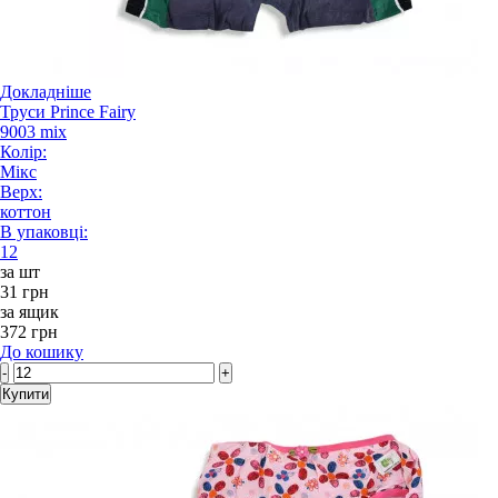
Докладніше
Труси Prince Fairy
9003 mix
Колір:
Мікс
Верх:
коттон
В упаковці:
12
за шт
31 грн
за ящик
372 грн
До кошику
-
+
Купити