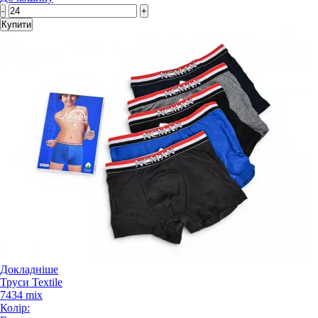
-
+
Купити
Докладніше
Труси Textile
7434 mix
Колір: