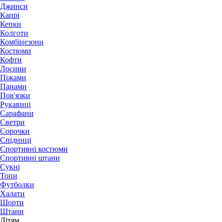
Джинси
Капрі
Кепки
Колготи
Комбінезони
Костюми
Кофти
Лосини
Піжами
Панами
Пов'язки
Рукавиці
Сарафани
Светри
Сорочки
Спідниці
Спортивні костюми
Спортивні штани
Сукні
Топи
Футболки
Халати
Шорти
Штани
Дітям