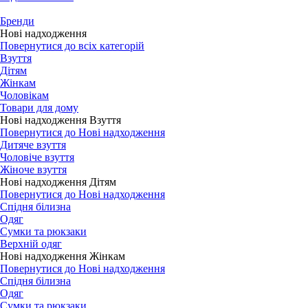
Бренди
Нові надходження
Повернутися до всіх категорій
Взуття
Дітям
Жінкам
Чоловікам
Товари для дому
Нові надходження Взуття
Повернутися до Нові надходження
Дитяче взуття
Чоловіче взуття
Жіноче взуття
Нові надходження Дітям
Повернутися до Нові надходження
Спідня білизна
Одяг
Сумки та рюкзаки
Верхній одяг
Нові надходження Жінкам
Повернутися до Нові надходження
Спідня білизна
Одяг
Сумки та рюкзаки