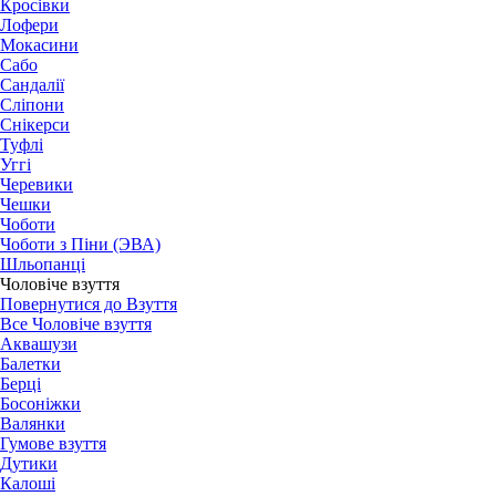
Кросівки
Лофери
Мокасини
Сабо
Сандалії
Сліпони
Снікерси
Туфлі
Уггі
Черевики
Чешки
Чоботи
Чоботи з Піни (ЭВА)
Шльопанці
Чоловіче взуття
Повернутися до Взуття
Все Чоловіче взуття
Аквашузи
Балетки
Берці
Босоніжки
Валянки
Гумове взуття
Дутики
Калоші