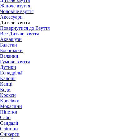
Дитяче взуття
Жіноче взуття
Чоловіче взуття
Аксесуари
Дитяче взуття
Повернутися до Взуття
Все Дитяче взуття
Аквашузи
Балетки
Босоніжки
Валянки
Гумове взуття
Дутики
Еспадрільї
Калоші
Капці
Кеди
Крокси
Кросівки
Мокасини
Пінетки
Сабо
Сандалії
Сліпони
Снікерси