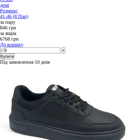
демі
Розміри:
41-46 (8 Пар)
за пару
846 грн
за ящик
6768 грн
До кошику
-
+
Купити
Під замовлення 10 днів