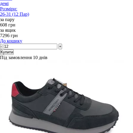
демі
Розміри:
26-31 (12 Пар)
за пару
608 грн
за ящик
7296 грн
До кошику
-
+
Купити
Під замовлення 10 днів