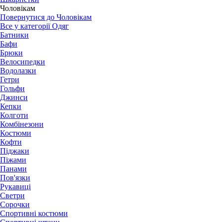
Чоловікам
Повернутися до Чоловікам
Все у категорії Одяг
Батники
Бафи
Брюки
Велосипедки
Водолазки
Гетри
Гольфи
Джинси
Кепки
Колготи
Комбінезони
Костюми
Кофти
Піджаки
Піжами
Панами
Пов'язки
Рукавиці
Светри
Сорочки
Спортивні костюми