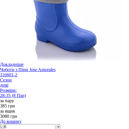
Докладніше
Чоботи з Піни Jose Amorales
116601-2
Сезон
демі
Розміри:
28-35 (8 Пар)
за пару
385 грн
за ящик
3080 грн
До кошику
-
+