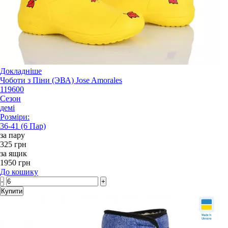
Докладніше
Чоботи з Піни (ЭВА) Jose Amorales
119600
Сезон
демі
Розміри:
36-41 (6 Пар)
за пару
325 грн
за ящик
1950 грн
До кошику
-
+
Купити