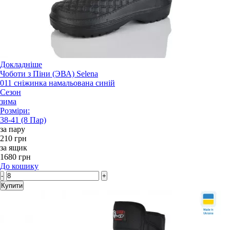
Докладніше
Чоботи з Піни (ЭВА) Selena
011 сніжинка намальована синій
Сезон
зима
Розміри:
38-41 (8 Пар)
за пару
210 грн
за ящик
1680 грн
До кошику
-
+
Купити