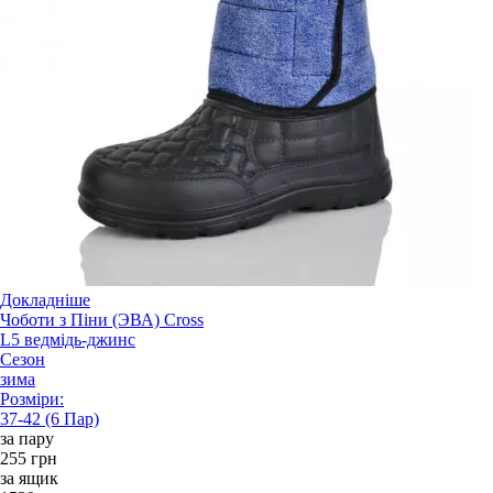
Докладніше
Чоботи з Піни (ЭВА) Cross
L5 ведмідь-джинс
Сезон
зима
Розміри:
37-42 (6 Пар)
за пару
255 грн
за ящик