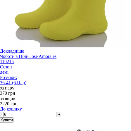
Докладніше
Чоботи з Піни Jose Amorales
119215
Сезон
демі
Розміри:
36-41 (6 Пар)
за пару
370 грн
за ящик
2220 грн
До кошику
-
+
Купити