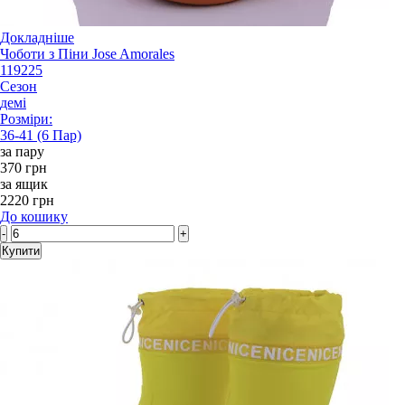
Докладніше
Чоботи з Піни Jose Amorales
119225
Сезон
демі
Розміри:
36-41 (6 Пар)
за пару
370 грн
за ящик
2220 грн
До кошику
-
+
Купити