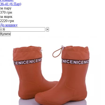
36-41 (6 Пар)
за пару
370 грн
за ящик
2220 грн
До кошику
-
+
Купити