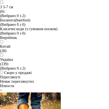
3 5-7 см
(6)
(Вибрано
0
з
2
)
Босанога(barefoot)
(Вибрано
0
з
0
)
Класичні кеди (з гумовим носком)
(Вибрано
0
з
0
)
Виробник
Китай
(28)
Україна
(339)
(Вибрано
0
з
2
)
Скоро у продажі
Переглянуті
Немає переглянутих
Новости
>