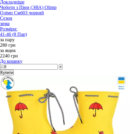
Докладніше
Чоботи з Піни (ЭВА) Olimp
Олімп Смб03 чорний
Сезон
зима
Розміри:
41-46 (8 Пар)
за пару
280 грн
за ящик
2240 грн
До кошику
-
+
Купити