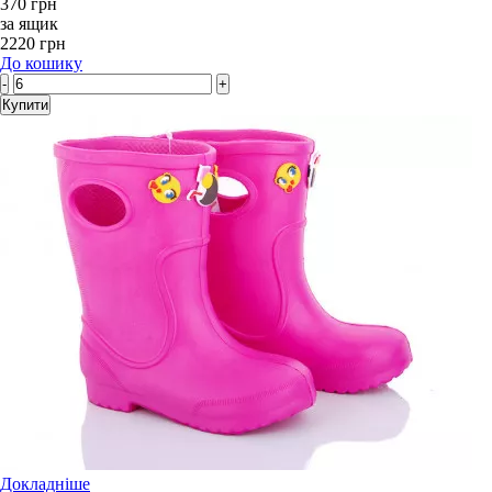
370 грн
за ящик
2220 грн
До кошику
-
+
Купити
Докладніше