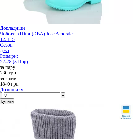
Докладніше
Чоботи з Піни (ЭВА) Jose Amorales
123115
Сезон
демі
Розміри:
22-28 (8 Пар)
за пару
230 грн
за ящик
1840 грн
До кошику
-
+
Купити