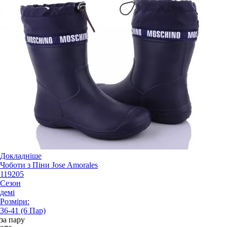
Докладніше
Чоботи з Піни Jose Amorales
119205
Сезон
демі
Розміри:
36-41 (6 Пар)
за пару