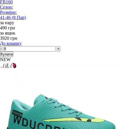
FB160
Сезон:
Розміри:
41-46 (8 Пар)
за пару
490 грн
за ящик
3920 грн
До кошику
-
+
Купити
NEW