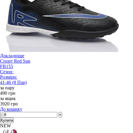
Докладніше
Спорт Red Sun
FB155
Сезон:
Розміри:
41-46 (8 Пар)
за пару
490 грн
за ящик
3920 грн
До кошику
-
+
Купити
NEW