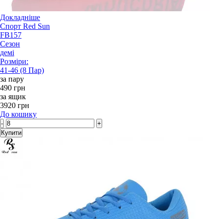
Докладніше
Спорт Red Sun
FB157
Сезон
демі
Розміри:
41-46 (8 Пар)
за пару
490 грн
за ящик
3920 грн
До кошику
-
+
Купити