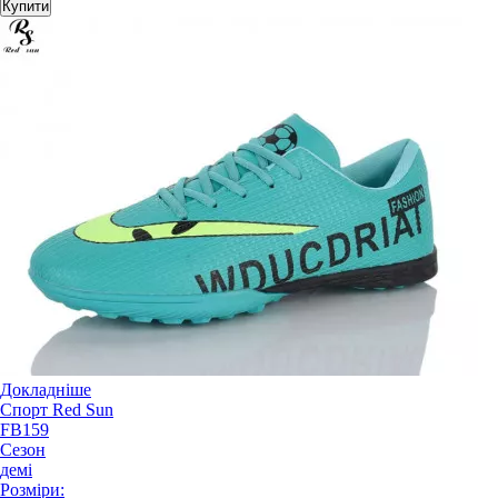
Купити
Докладніше
Спорт Red Sun
FB159
Сезон
демі
Розміри: