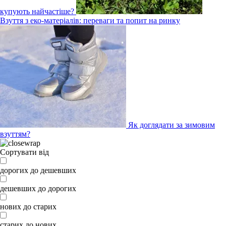
купують найчастіше?
Взуття з еко-матеріалів: переваги та попит на ринку
Як доглядати за зимовим
взуттям?
Сортувати від
дорогих до дешевших
дешевших до дорогих
нових до старих
старих до нових