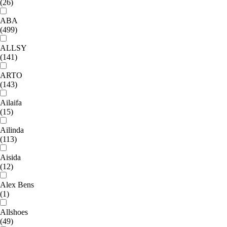
(26)
ABA
(499)
ALLSY
(141)
ARTO
(143)
Ailaifa
(15)
Ailinda
(113)
Aisida
(12)
Alex Bens
(1)
Allshoes
(49)