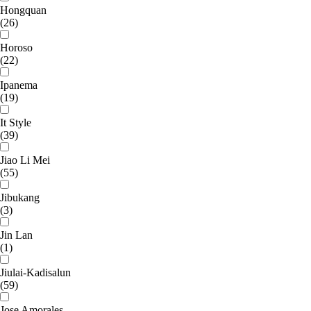
Hongquan
(26)
Horoso
(22)
Ipanema
(19)
It Style
(39)
Jiao Li Mei
(55)
Jibukang
(3)
Jin Lan
(1)
Jiulai-Kadisalun
(59)
Jose Amorales