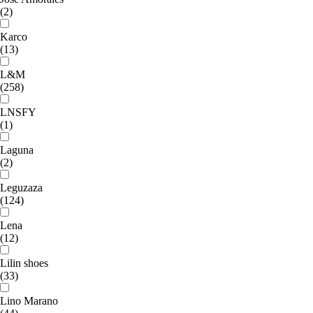
(2)
Karco
(13)
L&M
(258)
LNSFY
(1)
Laguna
(2)
Leguzaza
(124)
Lena
(12)
Lilin shoes
(33)
Lino Marano