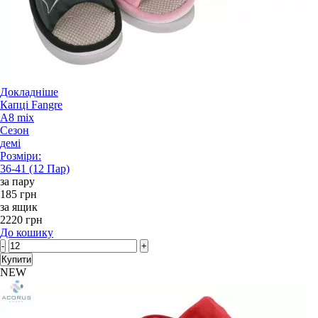
Докладніше
Капці Fangre
A8 mix
Сезон
демі
Розміри:
36-41 (12 Пар)
за пару
185 грн
за ящик
2220 грн
До кошику
-
+
Купити
NEW