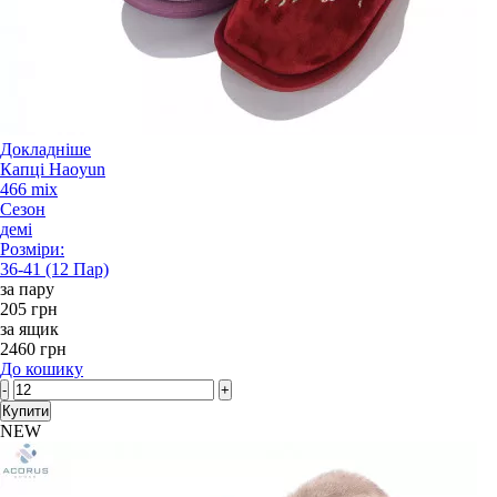
Докладніше
Капці Haoyun
466 mix
Сезон
демі
Розміри:
36-41 (12 Пар)
за пару
205 грн
за ящик
2460 грн
До кошику
-
+
Купити
NEW