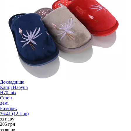
Докладніше
Капці Haoyun
H70 mix
Сезон
демі
Розміри:
36-41 (12 Пар)
за пару
205 грн
за ящик