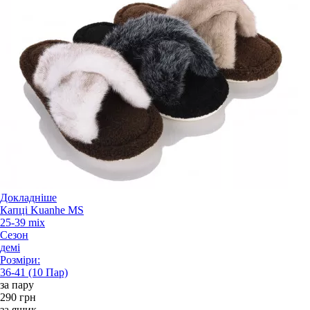
Докладніше
Капці Kuanhe MS
25-39 mix
Сезон
демі
Розміри:
36-41 (10 Пар)
за пару
290 грн
за ящик