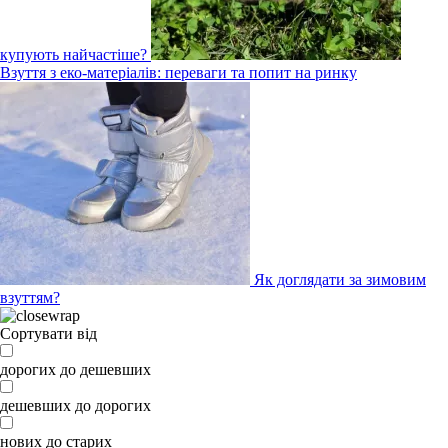
купують найчастіше?
Взуття з еко-матеріалів: переваги та попит на ринку
Як доглядати за зимовим
взуттям?
Сортувати від
дорогих до дешевших
дешевших до дорогих
нових до старих