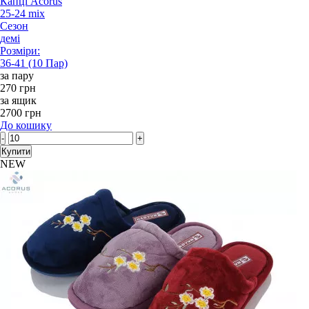
Капці Acorus
25-24 mix
Сезон
демі
Розміри:
36-41 (10 Пар)
за пару
270 грн
за ящик
2700 грн
До кошику
-
+
Купити
NEW