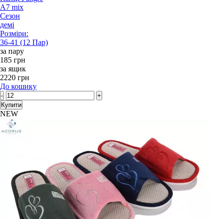
A7 mix
Сезон
демі
Розміри:
36-41 (12 Пар)
за пару
185 грн
за ящик
2220 грн
До кошику
-
+
Купити
NEW