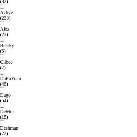
(32)
Active
(233)
Alex
(23)
Bessky
(5)
Clibee
(7)
DaFuYuan
(45)
Dago
(54)
DeMur
(15)
Deshman
(72)