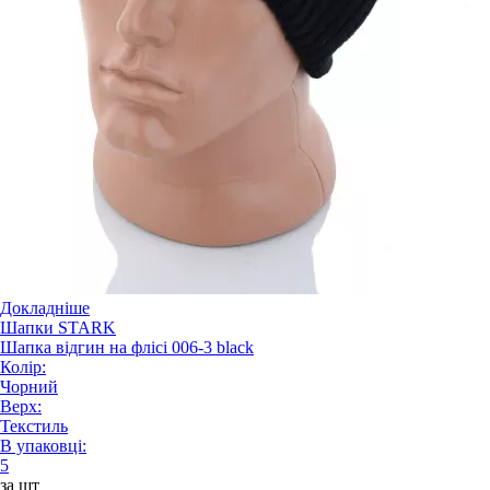
Докладніше
Шапки STARK
Шапка відгин на флісі 006-3 black
Колір:
Чорний
Верх:
Текстиль
В упаковці:
5
за шт