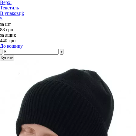
Верх:
Текстиль
В упаковці:
5
за шт
88 грн
за ящик
440 грн
До кошику
-
+
Купити