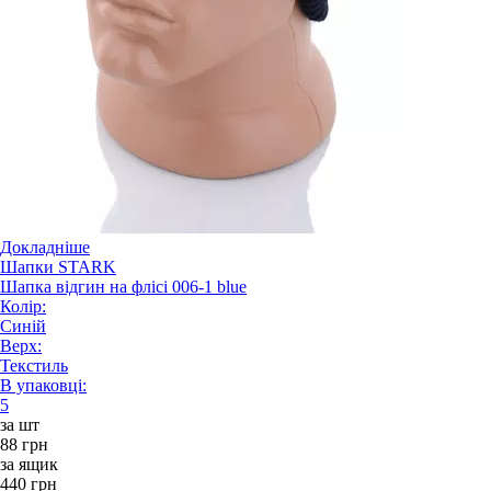
Докладніше
Шапки STARK
Шапка відгин на флісі 006-1 blue
Колір:
Синій
Верх:
Текстиль
В упаковці:
5
за шт
88 грн
за ящик
440 грн