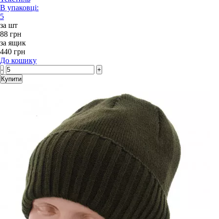
В упаковці:
5
за шт
88 грн
за ящик
440 грн
До кошику
-
+
Купити