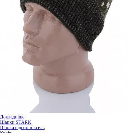
Докладніше
Шапки STARK
Шапка відгин піксель
Колір: