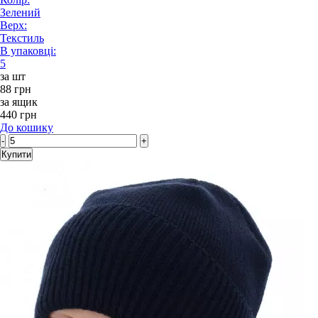
Зелений
Верх:
Текстиль
В упаковці:
5
за шт
88 грн
за ящик
440 грн
До кошику
-
+
Купити