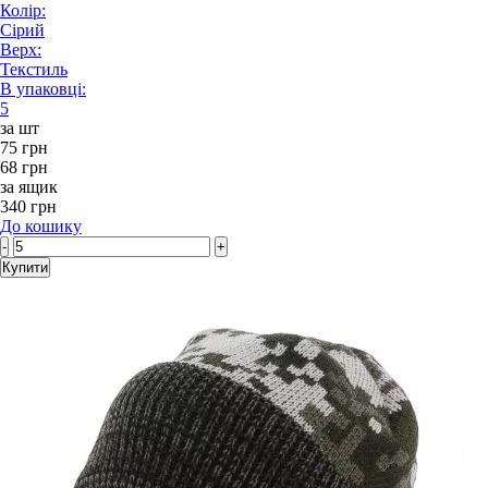
Колір:
Сірий
Верх:
Текстиль
В упаковці:
5
за шт
75 грн
68 грн
за ящик
340 грн
До кошику
-
+
Купити