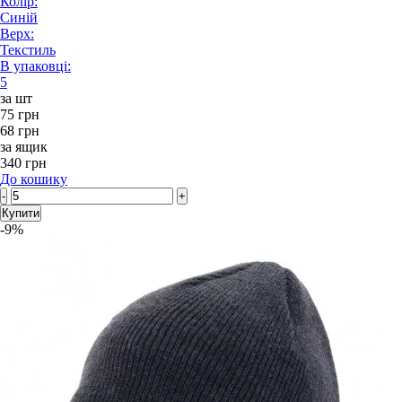
Колір:
Синій
Верх:
Текстиль
В упаковці:
5
за шт
75 грн
68 грн
за ящик
340 грн
До кошику
-
+
Купити
-9%