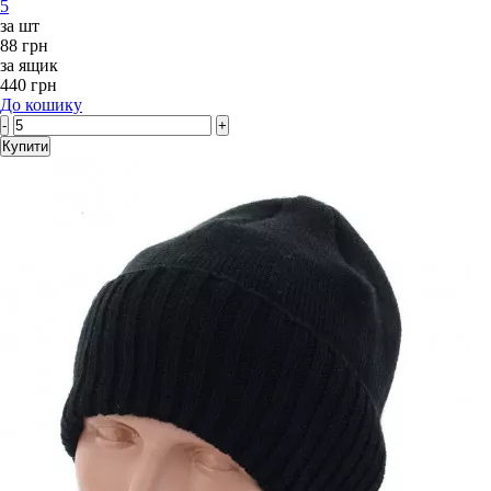
5
за шт
88 грн
за ящик
440 грн
До кошику
-
+
Купити