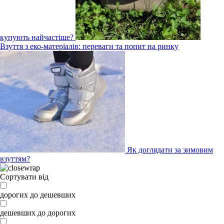
купують найчастіше?
Взуття з еко-матеріалів: переваги та попит на ринку
Як доглядати за зимовим
взуттям?
Сортувати від
дорогих до дешевших
дешевших до дорогих