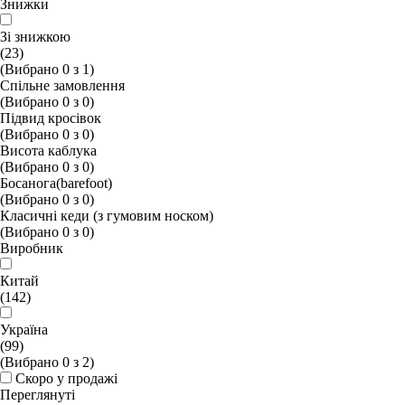
Знижки
Зі знижкою
(23)
(Вибрано
0
з
1
)
Спільне замовлення
(Вибрано
0
з
0
)
Підвид кросівок
(Вибрано
0
з
0
)
Висота каблука
(Вибрано
0
з
0
)
Босанога(barefoot)
(Вибрано
0
з
0
)
Класичні кеди (з гумовим носком)
(Вибрано
0
з
0
)
Виробник
Китай
(142)
Україна
(99)
(Вибрано
0
з
2
)
Скоро у продажі
Переглянуті