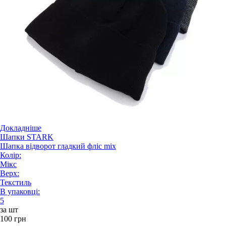
Докладніше
Шапки STARK
Шапка відворот гладкий фліс mix
Колір:
Мікс
Верх:
Текстиль
В упаковці:
5
за шт
100 грн