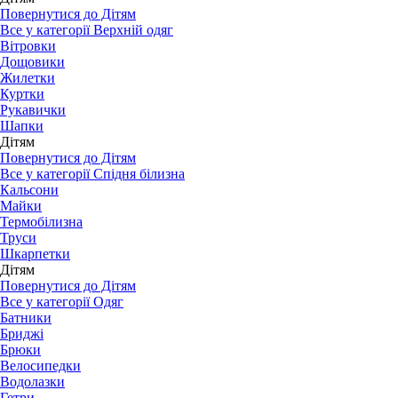
Повернутися до Дітям
Все у категорії Верхній одяг
Вітровки
Дощовики
Жилетки
Куртки
Рукавички
Шапки
Дітям
Повернутися до Дітям
Все у категорії Спідня білизна
Кальсони
Майки
Термобілизна
Труси
Шкарпетки
Дітям
Повернутися до Дітям
Все у категорії Одяг
Батники
Бриджі
Брюки
Велосипедки
Водолазки
Гетри