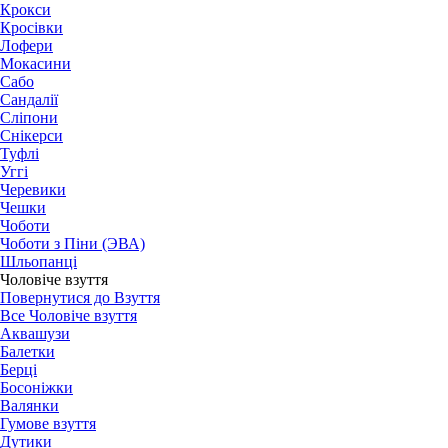
Крокси
Кросівки
Лофери
Мокасини
Сабо
Сандалії
Сліпони
Снікерси
Туфлі
Уггі
Черевики
Чешки
Чоботи
Чоботи з Піни (ЭВА)
Шльопанці
Чоловіче взуття
Повернутися до Взуття
Все Чоловіче взуття
Аквашузи
Балетки
Берці
Босоніжки
Валянки
Гумове взуття
Дутики