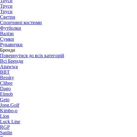
Труси
Труси
Труси
Светри
Спортивні костюми
Футболки
Валізи
Сумки
Рукавички
Бренди
Повернутися до всіх категорій
Всі Бренди
Apawwa
BBT
Bessky
Clibee
Dago
Elmob
Geto
Jong.Golf
Kimbo-o
Lion
Luck Line
RGP
Sanlin