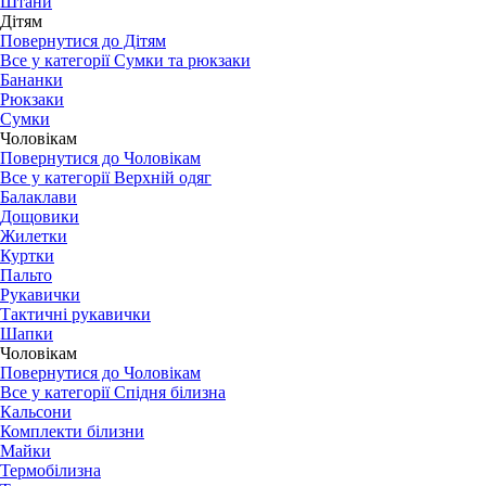
Штани
Дітям
Повернутися до Дітям
Все у категорії Сумки та рюкзаки
Бананки
Рюкзаки
Сумки
Чоловікам
Повернутися до Чоловікам
Все у категорії Верхній одяг
Балаклави
Дощовики
Жилетки
Куртки
Пальто
Рукавички
Тактичні рукавички
Шапки
Чоловікам
Повернутися до Чоловікам
Все у категорії Спідня білизна
Кальсони
Комплекти білизни
Майки
Термобілизна