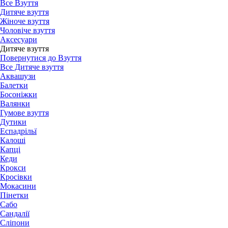
Все Взуття
Дитяче взуття
Жіноче взуття
Чоловіче взуття
Аксесуари
Дитяче взуття
Повернутися до Взуття
Все Дитяче взуття
Аквашузи
Балетки
Босоніжки
Валянки
Гумове взуття
Дутики
Еспадрільї
Калоші
Капці
Кеди
Крокси
Кросівки
Мокасини
Пінетки
Сабо
Сандалії
Сліпони