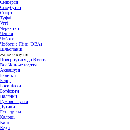
Снікерси
Сноубутси
Спорт
Туфлі
Уггі
Черевики
Чешки
Чоботи
Чоботи з Піни (ЭВА)
Шльопанці
Жіноче взуття
Повернутися до Взуття
Все Жіноче взуття
Аквашузи
Балетки
Берці
Босоніжки
Ботфорти
Валянки
Гумове взуття
Дутики
Еспадрільї
Калоші
Капці
Кеди