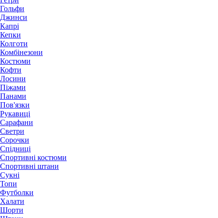
Гольфи
Джинси
Капрі
Кепки
Колготи
Комбінезони
Костюми
Кофти
Лосини
Піжами
Панами
Пов'язки
Рукавиці
Сарафани
Светри
Сорочки
Спідниці
Спортивні костюми
Спортивні штани
Сукні
Топи
Футболки
Халати
Шорти