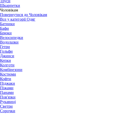
Труси
Шкарпетки
Чоловікам
Повернутися до Чоловікам
Все у категорії Одяг
Батники
Бафи
Брюки
Велосипедки
Водолазки
Гетри
Гольфи
Джинси
Кепки
Колготи
Комбінезони
Костюми
Кофти
Піджаки
Піжами
Панами
Пов'язки
Рукавиці
Светри
Сорочки