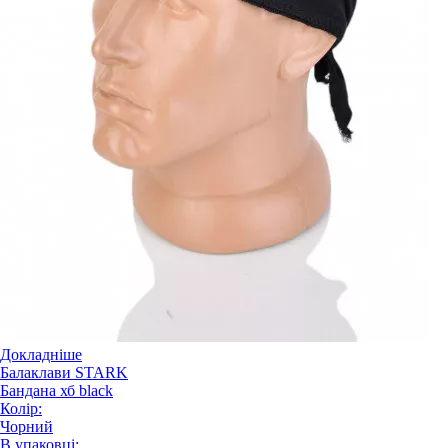
Докладніше
Балаклави STARK
Бандана хб black
Колір:
Чорний
В упаковці: