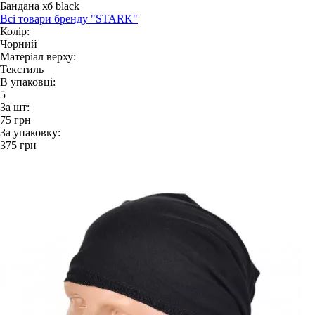
Бандана хб black
Всі товари бренду "STARK"
Колір:
Чорний
Матеріал верху:
Текстиль
В упаковці:
5
За шт:
75
грн
За упаковку:
375
грн