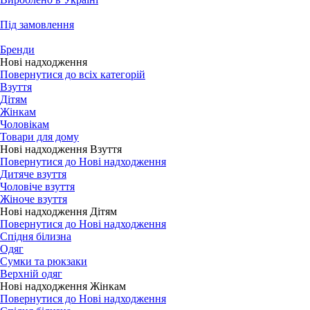
Під замовлення
Бренди
Нові надходження
Повернутися до всіх категорій
Взуття
Дітям
Жінкам
Чоловікам
Товари для дому
Нові надходження Взуття
Повернутися до Нові надходження
Дитяче взуття
Чоловіче взуття
Жіноче взуття
Нові надходження Дітям
Повернутися до Нові надходження
Спідня білизна
Одяг
Сумки та рюкзаки
Верхній одяг
Нові надходження Жінкам
Повернутися до Нові надходження