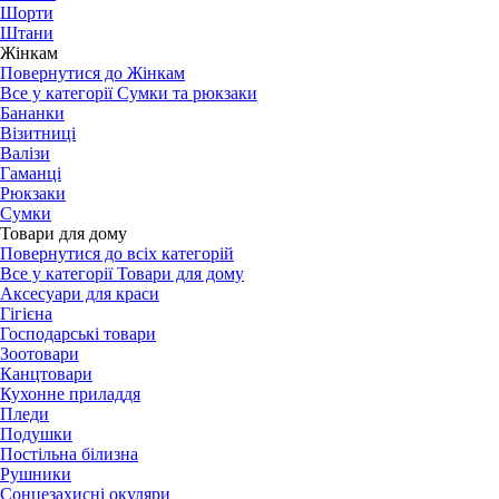
Шорти
Штани
Жінкам
Повернутися до Жінкам
Все у категорії Сумки та рюкзаки
Бананки
Візитниці
Валізи
Гаманці
Рюкзаки
Сумки
Товари для дому
Повернутися до всіх категорій
Все у категорії Товари для дому
Аксесуари для краси
Гігієна
Господарські товари
Зоотовари
Канцтовари
Кухонне приладдя
Пледи
Подушки
Постільна білизна
Рушники
Сонцезахисні окуляри