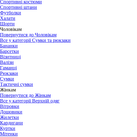
Спортивні костюми
Спортивні штани
Футболки
Халати
Шорти
Чоловікам
Повернутися до Чоловікам
Все у категорії Сумки та рюкзаки
Бананки
Барсетки
Візитниці
Валізи
Гаманці
Рюкзаки
Сумки
Тактичні сумки
Жінкам
Повернутися до Жінкам
Все у категорії Верхній одяг
Вітровки
Дощовики
Жилетки
Кардигани
Куртки
Мітенки