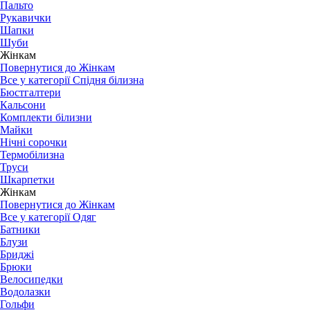
Пальто
Рукавички
Шапки
Шуби
Жінкам
Повернутися до Жінкам
Все у категорії Спідня білизна
Бюстгалтери
Кальсони
Комплекти білизни
Майки
Нічні сорочки
Термобілизна
Труси
Шкарпетки
Жінкам
Повернутися до Жінкам
Все у категорії Одяг
Батники
Блузи
Бриджі
Брюки
Велосипедки
Водолазки
Гольфи