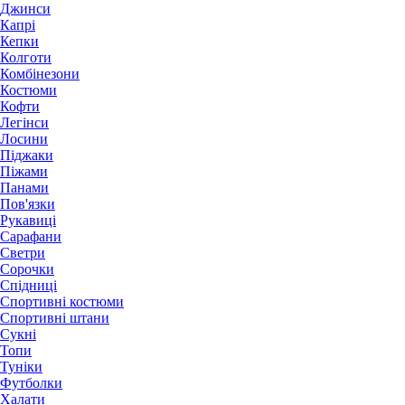
Джинси
Капрі
Кепки
Колготи
Комбінезони
Костюми
Кофти
Легінси
Лосини
Піджаки
Піжами
Панами
Пов'язки
Рукавиці
Сарафани
Светри
Сорочки
Спідниці
Спортивні костюми
Спортивні штани
Сукні
Топи
Туніки
Футболки
Халати