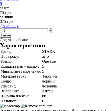
5
за шт
75 грн
за ящик
375 грн
До кошику
-
+
Купити
Додати в обране
Характеристики
Бренд:
STARK
Пора року:
літо
Розмір:
One size
Кількість пар у ящику:
5
Мінімальне замовлення:
5
Матеріал верху:
Текстиль
Колір:
чорний
Різновид:
чоловіча
Виробник:
Китай
Ширина плечей:
88
Наявність:
Є
Товар знаходиться на віддаленому складі. Відправка протягом