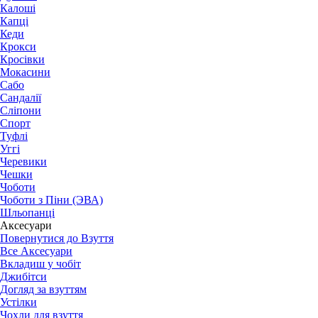
Калоші
Капці
Кеди
Крокси
Кросівки
Мокасини
Сабо
Сандалії
Сліпони
Спорт
Туфлі
Уггі
Черевики
Чешки
Чоботи
Чоботи з Піни (ЭВА)
Шльопанці
Аксесуари
Повернутися до Взуття
Все Аксесуари
Вкладиш у чобіт
Джибітси
Догляд за взуттям
Устілки
Чохли для взуття