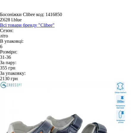
Босоніжки Clibee
код: 1416850
Z628 l.blue
Всі товари бренду "Clibee"
Сезон:
літо
В упаковці:
6
Розміри:
31-36
За пару:
355
грн
За упаковку:
2130
грн