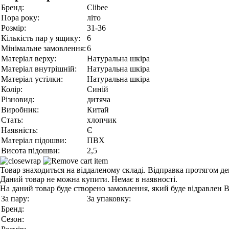
Бренд:
Clibee
Пора року:
літо
Розмір:
31-36
Кількість пар у ящику:
6
Мінімальне замовлення:
6
Матеріал верху:
Натуральна шкіра
Матеріал внутрішній:
Натуральна шкіра
Матеріал устілки:
Натуральна шкіра
Колір:
Синій
Різновид:
дитяча
Виробник:
Китай
Стать:
хлопчик
Наявність:
Є
Матеріал підошви:
ПВХ
Висота підошви:
2,5
Товар знаходиться на віддаленому складі. Відправка протягом де
Даний товар не можна купити. Немає в наявності.
На даний товар буде створено замовлення, який буде відравлен 
За пару:
За упаковку:
Бренд:
Сезон: