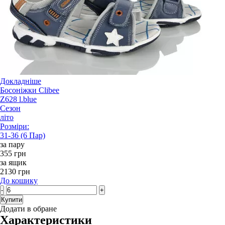
Докладніше
Босоніжки Clibee
Z628 l.blue
Сезон
літо
Розміри:
31-36 (6 Пар)
за пару
355 грн
за ящик
2130 грн
До кошику
-
+
Купити
Додати в обране
Характеристики