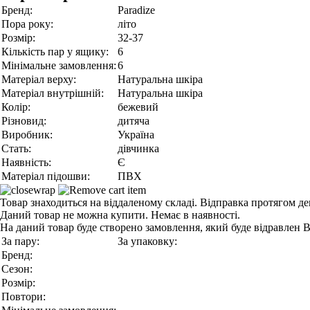
Бренд:
Paradize
Пора року:
літо
Розмір:
32-37
Кількість пар у ящику:
6
Мінімальне замовлення:
6
Матеріал верху:
Натуральна шкіра
Матеріал внутрішній:
Натуральна шкіра
Колір:
бежевий
Різновид:
дитяча
Виробник:
Україна
Стать:
дівчинка
Наявність:
Є
Матеріал підошви:
ПВХ
Товар знаходиться на віддаленому складі. Відправка протягом де
Даний товар не можна купити. Немає в наявності.
На даний товар буде створено замовлення, який буде відравлен 
За пару:
За упаковку:
Бренд:
Сезон:
Розмір:
Повтори: