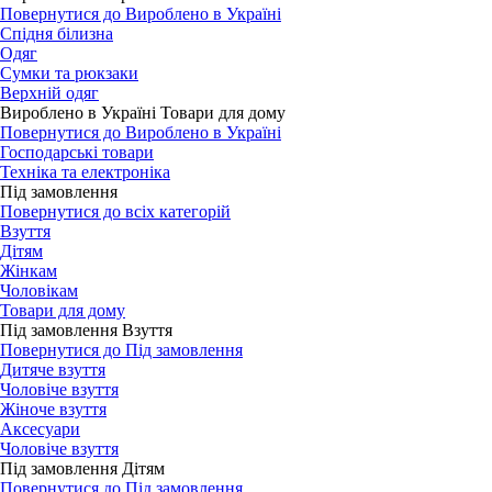
Повернутися до Вироблено в Україні
Спідня білизна
Одяг
Сумки та рюкзаки
Верхній одяг
Вироблено в Україні Товари для дому
Повернутися до Вироблено в Україні
Господарські товари
Техніка та електроніка
Під замовлення
Повернутися до всіх категорій
Взуття
Дітям
Жінкам
Чоловікам
Товари для дому
Під замовлення Взуття
Повернутися до Під замовлення
Дитяче взуття
Чоловіче взуття
Жіноче взуття
Аксесуари
Чоловіче взуття
Під замовлення Дітям
Повернутися до Під замовлення