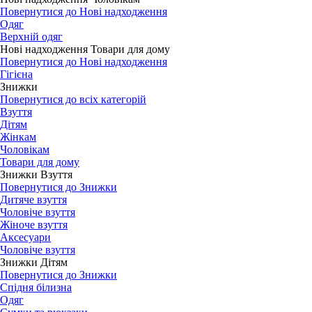
Повернутися до Нові надходження
Одяг
Верхній одяг
Нові надходження Товари для дому
Повернутися до Нові надходження
Гігієна
Знижки
Повернутися до всіх категорій
Взуття
Дітям
Жінкам
Чоловікам
Товари для дому
Знижки Взуття
Повернутися до Знижки
Дитяче взуття
Чоловіче взуття
Жіноче взуття
Аксесуари
Чоловіче взуття
Знижки Дітям
Повернутися до Знижки
Спідня білизна
Одяг