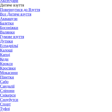
Аксесуари
Дитяче взуття
Повернутися до Взуття
Все Дитяче взуття
Аквашузи
Балетки
Босоніжки
Валянки
Гумове взуття
Дутики
Еспадрільї
Калоші
Капці
Кеди
Крокси
Кросівки
Мокасини
Пінетки
Сабо
Сандалії
Сліпони
Снікерси
Сноубутси
Спорт
Туфлі