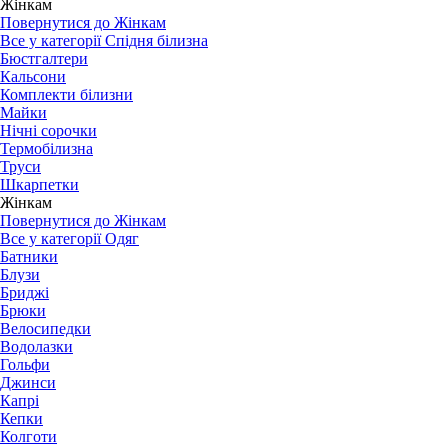
Жінкам
Повернутися до Жінкам
Все у категорії Спідня білизна
Бюстгалтери
Кальсони
Комплекти білизни
Майки
Нічні сорочки
Термобілизна
Труси
Шкарпетки
Жінкам
Повернутися до Жінкам
Все у категорії Одяг
Батники
Блузи
Бриджі
Брюки
Велосипедки
Водолазки
Гольфи
Джинси
Капрі
Кепки
Колготи