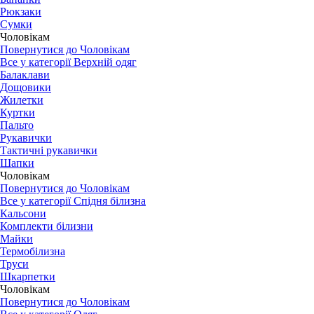
Рюкзаки
Сумки
Чоловікам
Повернутися до Чоловікам
Все у категорії Верхній одяг
Балаклави
Дощовики
Жилетки
Куртки
Пальто
Рукавички
Тактичні рукавички
Шапки
Чоловікам
Повернутися до Чоловікам
Все у категорії Спідня білизна
Кальсони
Комплекти білизни
Майки
Термобілизна
Труси
Шкарпетки
Чоловікам
Повернутися до Чоловікам