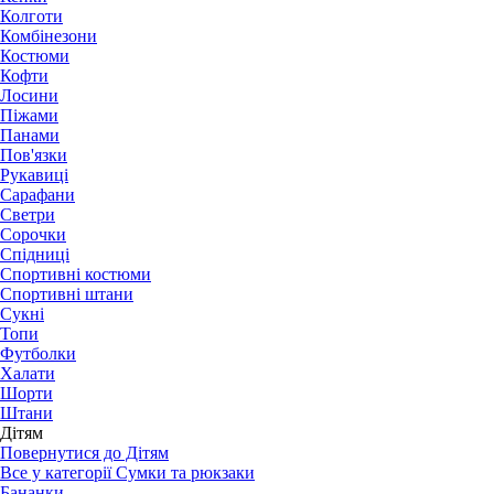
Колготи
Комбінезони
Костюми
Кофти
Лосини
Піжами
Панами
Пов'язки
Рукавиці
Сарафани
Светри
Сорочки
Спідниці
Спортивні костюми
Спортивні штани
Сукні
Топи
Футболки
Халати
Шорти
Штани
Дітям
Повернутися до Дітям
Все у категорії Сумки та рюкзаки
Бананки