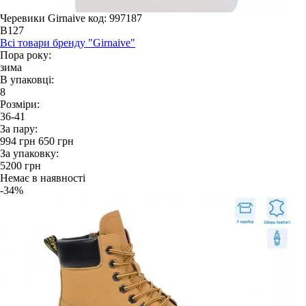
Черевики Girnaive
код: 997187
B127
Всі товари бренду "Girnaive"
Пора року:
зима
В упаковці:
8
Розміри:
36-41
За пару:
994
грн
650
грн
За упаковку:
5200
грн
Немає в наявності
-34%