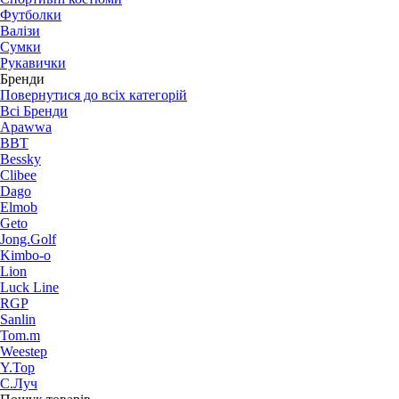
Футболки
Валізи
Сумки
Рукавички
Бренди
Повернутися до всіх категорій
Всі Бренди
Apawwa
BBT
Bessky
Clibee
Dago
Elmob
Geto
Jong.Golf
Kimbo-o
Lion
Luck Line
RGP
Sanlin
Tom.m
Weestep
Y.Top
С.Луч