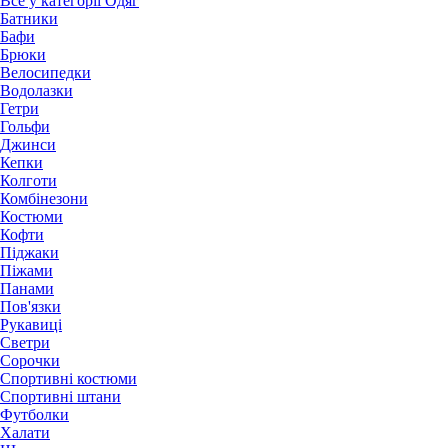
Все у категорії Одяг
Батники
Бафи
Брюки
Велосипедки
Водолазки
Гетри
Гольфи
Джинси
Кепки
Колготи
Комбінезони
Костюми
Кофти
Піджаки
Піжами
Панами
Пов'язки
Рукавиці
Светри
Сорочки
Спортивні костюми
Спортивні штани
Футболки
Халати