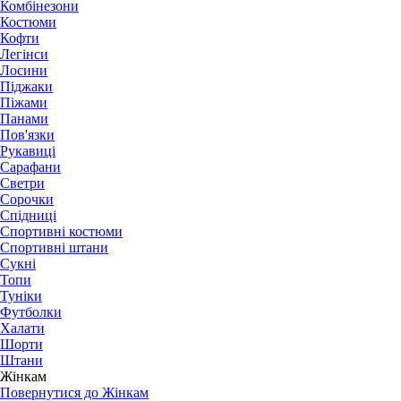
Комбінезони
Костюми
Кофти
Легінси
Лосини
Піджаки
Піжами
Панами
Пов'язки
Рукавиці
Сарафани
Светри
Сорочки
Спідниці
Спортивні костюми
Спортивні штани
Сукні
Топи
Туніки
Футболки
Халати
Шорти
Штани
Жінкам
Повернутися до Жінкам