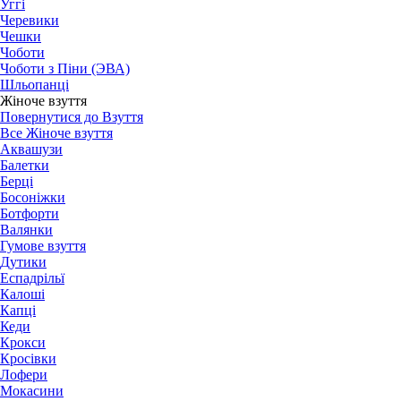
Уггі
Черевики
Чешки
Чоботи
Чоботи з Піни (ЭВА)
Шльопанці
Жіноче взуття
Повернутися до Взуття
Все Жіноче взуття
Аквашузи
Балетки
Берці
Босоніжки
Ботфорти
Валянки
Гумове взуття
Дутики
Еспадрільї
Калоші
Капці
Кеди
Крокси
Кросівки
Лофери
Мокасини