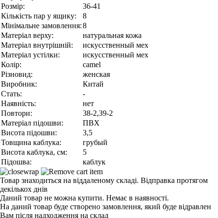
Розмір:
36-41
Кількість пар у ящику:
8
Мінімальне замовлення:
8
Матеріал верху:
натуральная кожа
Матеріал внутрішній:
искусственный мех
Матеріал устілки:
искусственный мех
Колір:
camel
Різновид:
женская
Виробник:
Китай
Стать:
-
Наявність:
нет
Повтори:
38-2,39-2
Матеріал підошви:
ПВХ
Висота підошви:
3,5
Товщина каблука:
грубый
Висота каблука, см:
5
Підошва:
каблук
Товар знаходиться на віддаленому складі. Відправка протягом
декількох днів
Даний товар не можна купити. Немає в наявності.
На даний товар буде створено замовлення, який буде відравлен
Вам після надходження на склад