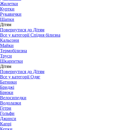
Жилетки
Куртки
Рукавички
Шапки
Дітям
Повернутися до Дітям
Все у категорії Спідня білизна
Кальсони
Майки
Термобілизна
Труси
Шкарпетки
Дітям
Повернутися до Дітям
Все у категорії Одяг
Батники
Бриджі
Брюки
Велосипедки
Водолазки
Гетри
Гольфи
Джинси
Капрі
Кепки