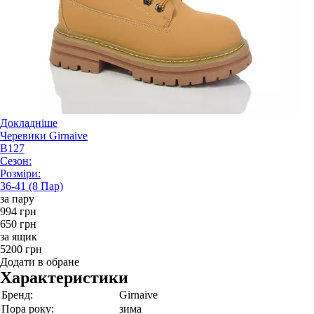
Докладніше
Черевики Girnaive
B127
Сезон:
Розміри:
36-41 (8 Пар)
за пару
994 грн
650 грн
за ящик
5200 грн
Додати в обране
Характеристики
Бренд:
Girnaive
Пора року:
зима