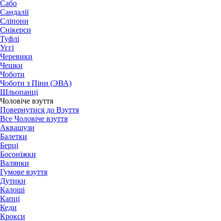
Сабо
Сандалії
Сліпони
Снікерси
Туфлі
Уггі
Черевики
Чешки
Чоботи
Чоботи з Піни (ЭВА)
Шльопанці
Чоловіче взуття
Повернутися до Взуття
Все Чоловіче взуття
Аквашузи
Балетки
Берці
Босоніжки
Валянки
Гумове взуття
Дутики
Калоші
Капці
Кеди
Крокси