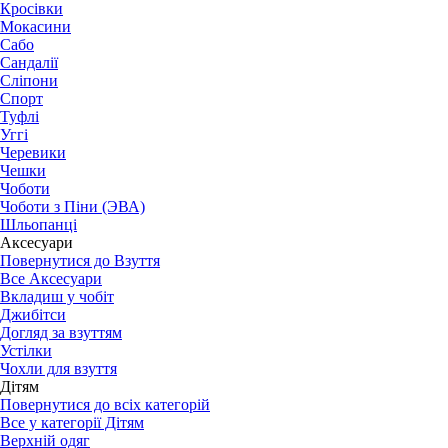
Кросівки
Мокасини
Сабо
Сандалії
Сліпони
Спорт
Туфлі
Уггі
Черевики
Чешки
Чоботи
Чоботи з Піни (ЭВА)
Шльопанці
Аксесуари
Повернутися до Взуття
Все Аксесуари
Вкладиш у чобіт
Джибітси
Догляд за взуттям
Устілки
Чохли для взуття
Дітям
Повернутися до всіх категорій
Все у категорії Дітям
Верхній одяг