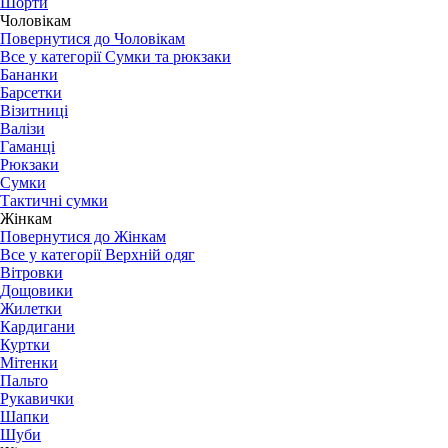
Шорти
Чоловікам
Повернутися до Чоловікам
Все у категорії Сумки та рюкзаки
Бананки
Барсетки
Візитниці
Валізи
Гаманці
Рюкзаки
Сумки
Тактичні сумки
Жінкам
Повернутися до Жінкам
Все у категорії Верхній одяг
Вітровки
Дощовики
Жилетки
Кардигани
Куртки
Мітенки
Пальто
Рукавички
Шапки
Шуби