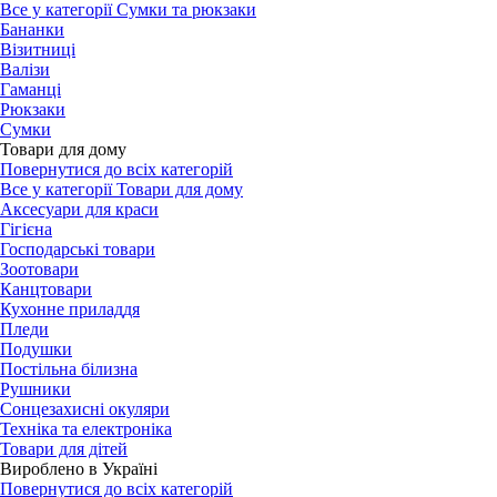
Все у категорії Сумки та рюкзаки
Бананки
Візитниці
Валізи
Гаманці
Рюкзаки
Сумки
Товари для дому
Повернутися до всіх категорій
Все у категорії Товари для дому
Аксесуари для краси
Гігієна
Господарські товари
Зоотовари
Канцтовари
Кухонне приладдя
Пледи
Подушки
Постільна білизна
Рушники
Сонцезахисні окуляри
Техніка та електроніка
Товари для дітей
Вироблено в Україні
Повернутися до всіх категорій