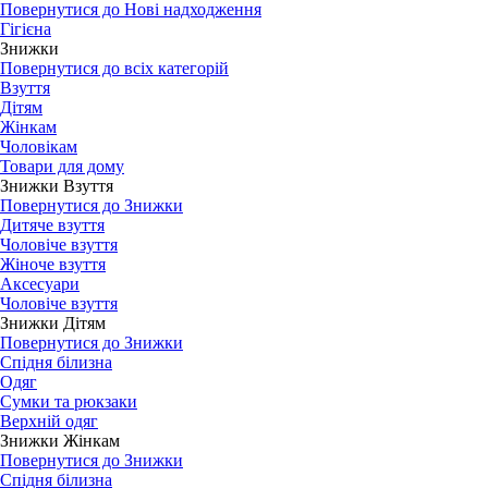
Повернутися до Нові надходження
Гігієна
Знижки
Повернутися до всіх категорій
Взуття
Дітям
Жінкам
Чоловікам
Товари для дому
Знижки Взуття
Повернутися до Знижки
Дитяче взуття
Чоловіче взуття
Жіноче взуття
Аксесуари
Чоловіче взуття
Знижки Дітям
Повернутися до Знижки
Спідня білизна
Одяг
Сумки та рюкзаки
Верхній одяг
Знижки Жінкам
Повернутися до Знижки
Спідня білизна