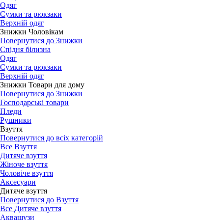
Одяг
Сумки та рюкзаки
Верхній одяг
Знижки Чоловікам
Повернутися до Знижки
Спідня білизна
Одяг
Сумки та рюкзаки
Верхній одяг
Знижки Товари для дому
Повернутися до Знижки
Господарські товари
Пледи
Рушники
Взуття
Повернутися до всіх категорій
Все Взуття
Дитяче взуття
Жіноче взуття
Чоловіче взуття
Аксесуари
Дитяче взуття
Повернутися до Взуття
Все Дитяче взуття
Аквашузи