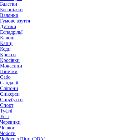
Балетки
Босоніжки
Валянки
Гумове взуття
Дутики
Еспадрільї
Калоші
Капці
Кеди
Крокси
Кросівки
Мокасини
Пінетки
Сабо
Сандалії
Сліпони
Снікерси
Сноубутси
Спорт
Туфлі
Уггі
Черевики
Чешки
Чоботи
Чоботи з Піни (ЭВА)