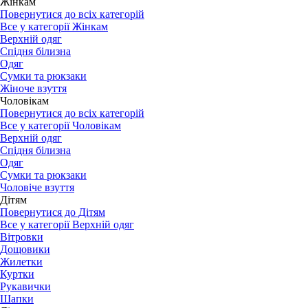
Жінкам
Повернутися до всіх категорій
Все у категорії Жінкам
Верхній одяг
Спідня білизна
Одяг
Сумки та рюкзаки
Жіноче взуття
Чоловікам
Повернутися до всіх категорій
Все у категорії Чоловікам
Верхній одяг
Спідня білизна
Одяг
Сумки та рюкзаки
Чоловіче взуття
Дітям
Повернутися до Дітям
Все у категорії Верхній одяг
Вітровки
Дощовики
Жилетки
Куртки
Рукавички
Шапки