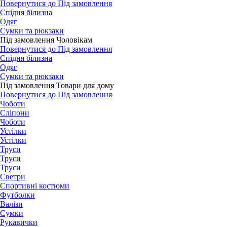
Повернутися до Під замовлення
Спідня білизна
Одяг
Сумки та рюкзаки
Під замовлення Чоловікам
Повернутися до Під замовлення
Спідня білизна
Одяг
Сумки та рюкзаки
Під замовлення Товари для дому
Повернутися до Під замовлення
Чоботи
Сліпони
Чоботи
Устілки
Устілки
Труси
Труси
Труси
Светри
Спортивні костюми
Футболки
Валізи
Сумки
Рукавички