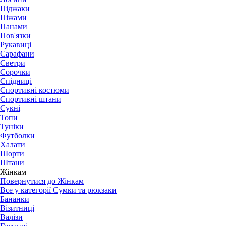
Піджаки
Піжами
Панами
Пов'язки
Рукавиці
Сарафани
Светри
Сорочки
Спідниці
Спортивні костюми
Спортивні штани
Сукні
Топи
Туніки
Футболки
Халати
Шорти
Штани
Жінкам
Повернутися до Жінкам
Все у категорії Сумки та рюкзаки
Бананки
Візитниці
Валізи