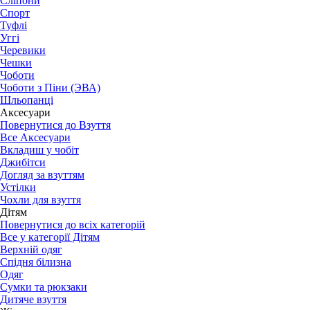
Сліпони
Спорт
Туфлі
Уггі
Черевики
Чешки
Чоботи
Чоботи з Піни (ЭВА)
Шльопанці
Аксесуари
Повернутися до Взуття
Все Аксесуари
Вкладиш у чобіт
Джибітси
Догляд за взуттям
Устілки
Чохли для взуття
Дітям
Повернутися до всіх категорій
Все у категорії Дітям
Верхній одяг
Спідня білизна
Одяг
Сумки та рюкзаки
Дитяче взуття