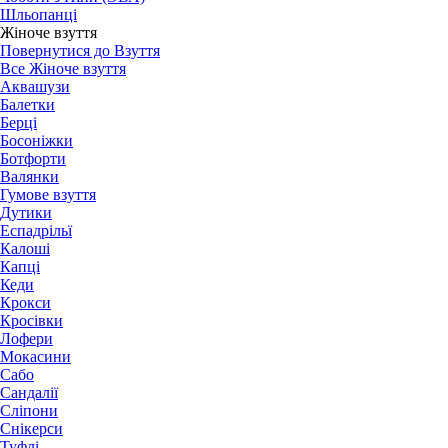
Шльопанці
Жіноче взуття
Повернутися до Взуття
Все Жіноче взуття
Аквашузи
Балетки
Берці
Босоніжки
Ботфорти
Валянки
Гумове взуття
Дутики
Еспадрільї
Калоші
Капці
Кеди
Крокси
Кросівки
Лофери
Мокасини
Сабо
Сандалії
Сліпони
Снікерси
Туфлі