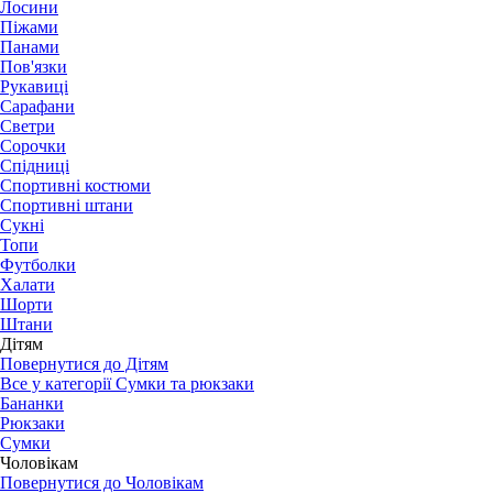
Лосини
Піжами
Панами
Пов'язки
Рукавиці
Сарафани
Светри
Сорочки
Спідниці
Спортивні костюми
Спортивні штани
Сукні
Топи
Футболки
Халати
Шорти
Штани
Дітям
Повернутися до Дітям
Все у категорії Сумки та рюкзаки
Бананки
Рюкзаки
Сумки
Чоловікам
Повернутися до Чоловікам