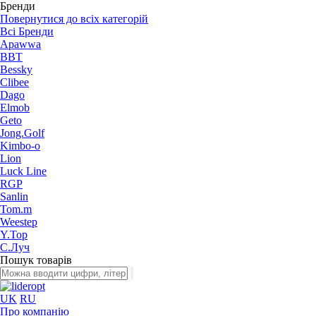
Бренди
Повернутися до всіх категорій
Всі Бренди
Apawwa
BBT
Bessky
Clibee
Dago
Elmob
Geto
Jong.Golf
Kimbo-o
Lion
Luck Line
RGP
Sanlin
Tom.m
Weestep
Y.Top
С.Луч
Пошук товарів
UK
RU
Про компанію