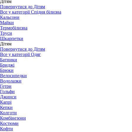
Дітям
Повернутися до Дітям
Все у категорії Спідня білизна
Кальсони
Майки
Термобілизна
Труси
Шкарпетки
Дітям
Повернутися до Дітям
Все у категорії Одяг
Батники
Бриджі
Брюки
Велосипедки
Водолазки
Гетри
Гольфи
Джинси
Капрі
Кепки
Колготи
Комбінезони
Костюми
Кофти