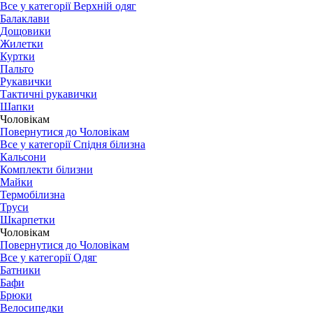
Все у категорії Верхній одяг
Балаклави
Дощовики
Жилетки
Куртки
Пальто
Рукавички
Тактичні рукавички
Шапки
Чоловікам
Повернутися до Чоловікам
Все у категорії Спідня білизна
Кальсони
Комплекти білизни
Майки
Термобілизна
Труси
Шкарпетки
Чоловікам
Повернутися до Чоловікам
Все у категорії Одяг
Батники
Бафи
Брюки
Велосипедки