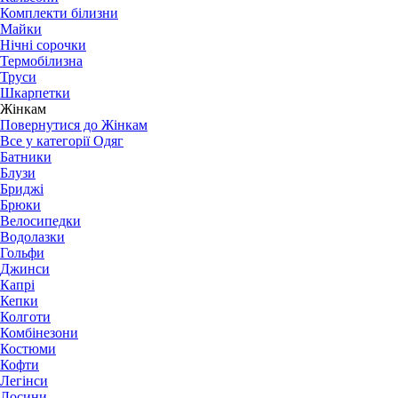
Комплекти білизни
Майки
Нічні сорочки
Термобілизна
Труси
Шкарпетки
Жінкам
Повернутися до Жінкам
Все у категорії Одяг
Батники
Блузи
Бриджі
Брюки
Велосипедки
Водолазки
Гольфи
Джинси
Капрі
Кепки
Колготи
Комбінезони
Костюми
Кофти
Легінси
Лосини