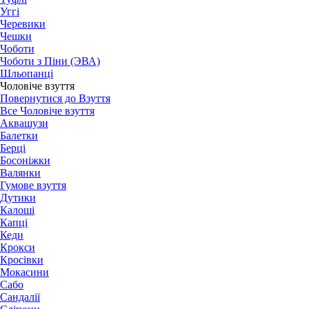
Уггі
Черевики
Чешки
Чоботи
Чоботи з Піни (ЭВА)
Шльопанці
Чоловіче взуття
Повернутися до Взуття
Все Чоловіче взуття
Аквашузи
Балетки
Берці
Босоніжки
Валянки
Гумове взуття
Дутики
Калоші
Капці
Кеди
Крокси
Кросівки
Мокасини
Сабо
Сандалії