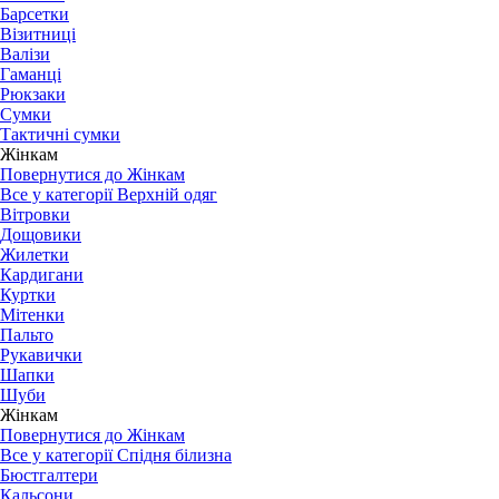
Барсетки
Візитниці
Валізи
Гаманці
Рюкзаки
Сумки
Тактичні сумки
Жінкам
Повернутися до Жінкам
Все у категорії Верхній одяг
Вітровки
Дощовики
Жилетки
Кардигани
Куртки
Мітенки
Пальто
Рукавички
Шапки
Шуби
Жінкам
Повернутися до Жінкам
Все у категорії Спідня білизна
Бюстгалтери
Кальсони