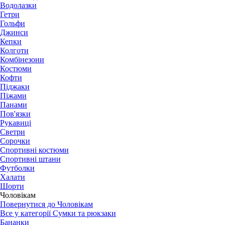
Водолазки
Гетри
Гольфи
Джинси
Кепки
Колготи
Комбінезони
Костюми
Кофти
Піджаки
Піжами
Панами
Пов'язки
Рукавиці
Светри
Сорочки
Спортивні костюми
Спортивні штани
Футболки
Халати
Шорти
Чоловікам
Повернутися до Чоловікам
Все у категорії Сумки та рюкзаки
Бананки