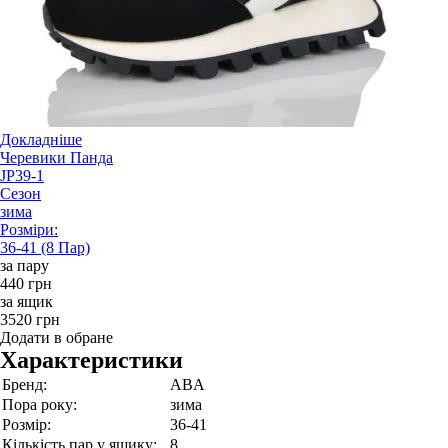
Докладніше
Черевики Панда
JP39-1
Сезон
зима
Розміри:
36-41 (8 Пар)
за пару
440 грн
за ящик
3520 грн
Додати в обране
Характеристики
Бренд:
ABA
Пора року:
зима
Розмір:
36-41
Кількість пар у ящику:
8