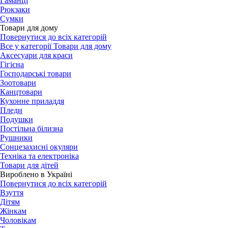
Гаманці
Рюкзаки
Сумки
Товари для дому
Повернутися до всіх категорій
Все у категорії Товари для дому
Аксесуари для краси
Гігієна
Господарські товари
Зоотовари
Канцтовари
Кухонне приладдя
Пледи
Подушки
Постільна білизна
Рушники
Сонцезахисні окуляри
Техніка та електроніка
Товари для дітей
Вироблено в Україні
Повернутися до всіх категорій
Взуття
Дітям
Жінкам
Чоловікам