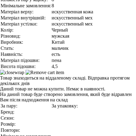
Мінімальне замовлення:
8
Матеріал верху:
искусственная кожа
Матеріал внутрішній:
искусственный мех
Матеріал устілки:
искусственный мех
Колір:
Черный
Різновид:
мужская
Виробник:
Китай
Стать:
мальчик
Наявність:
есть
Матеріал підошви:
пена
Висота підошви:
4,5
Товар знаходиться на віддаленому складі. Відправка протягом
декількох днів
Даний товар не можна купити. Немає в наявності.
На даний товар буде створено замовлення, який буде відравлен
Вам після надходження на склад
За пару:
За упаковку:
Бренд:
Сезон:
Розмір:
Повтори: