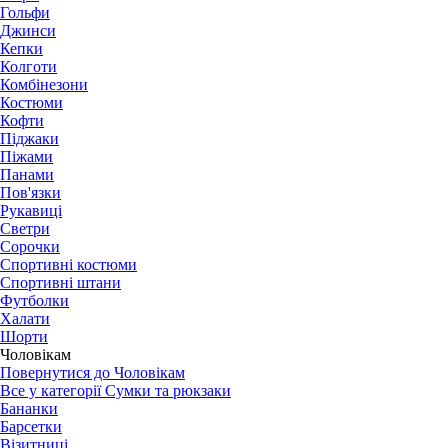
Гольфи
Джинси
Кепки
Колготи
Комбінезони
Костюми
Кофти
Піджаки
Піжами
Панами
Пов'язки
Рукавиці
Светри
Сорочки
Спортивні костюми
Спортивні штани
Футболки
Халати
Шорти
Чоловікам
Повернутися до Чоловікам
Все у категорії Сумки та рюкзаки
Бананки
Барсетки
Візитниці