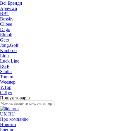
Всі Бренди
Apawwa
BBT
Bessky
Clibee
Dago
Elmob
Geto
Jong.Golf
Kimbo-o
Lion
Luck Line
RGP
Sanlin
Tom.m
Weestep
Y.Top
С.Луч
Пошук товарів
UK
RU
Про компанію
Новини
Бренди