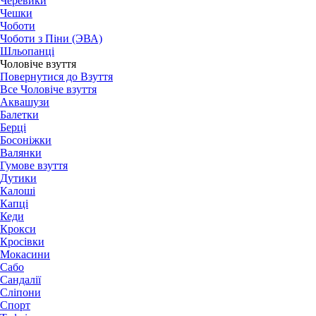
Черевики
Чешки
Чоботи
Чоботи з Піни (ЭВА)
Шльопанці
Чоловіче взуття
Повернутися до Взуття
Все Чоловіче взуття
Аквашузи
Балетки
Берці
Босоніжки
Валянки
Гумове взуття
Дутики
Калоші
Капці
Кеди
Крокси
Кросівки
Мокасини
Сабо
Сандалії
Сліпони
Спорт