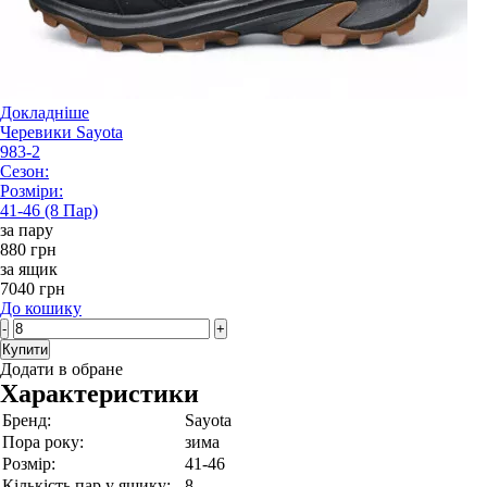
Докладніше
Черевики Sayota
983-2
Сезон:
Розміри:
41-46 (8 Пар)
за пару
880 грн
за ящик
7040 грн
До кошику
-
+
Купити
Додати в обране
Характеристики
Бренд:
Sayota
Пора року:
зима
Розмір:
41-46
Кількість пар у ящику:
8