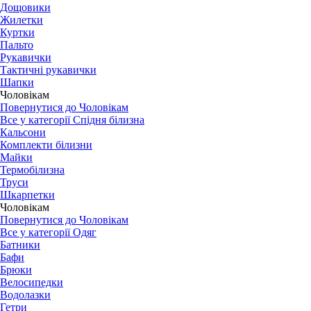
Дощовики
Жилетки
Куртки
Пальто
Рукавички
Тактичні рукавички
Шапки
Чоловікам
Повернутися до Чоловікам
Все у категорії Спідня білизна
Кальсони
Комплекти білизни
Майки
Термобілизна
Труси
Шкарпетки
Чоловікам
Повернутися до Чоловікам
Все у категорії Одяг
Батники
Бафи
Брюки
Велосипедки
Водолазки
Гетри