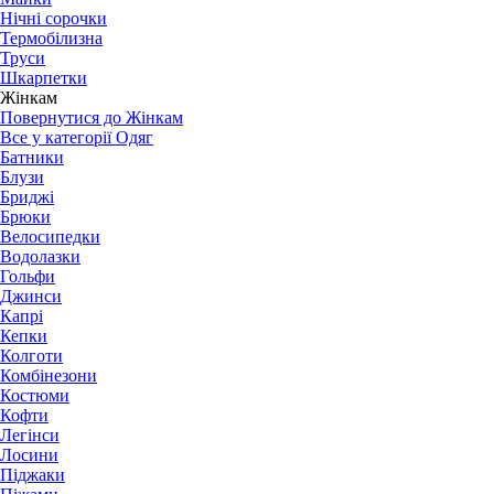
Нічні сорочки
Термобілизна
Труси
Шкарпетки
Жінкам
Повернутися до Жінкам
Все у категорії Одяг
Батники
Блузи
Бриджі
Брюки
Велосипедки
Водолазки
Гольфи
Джинси
Капрі
Кепки
Колготи
Комбінезони
Костюми
Кофти
Легінси
Лосини
Піджаки