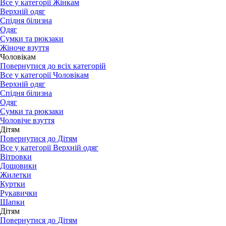
Все у категорії Жінкам
Верхній одяг
Спідня білизна
Одяг
Сумки та рюкзаки
Жіноче взуття
Чоловікам
Повернутися до всіх категорій
Все у категорії Чоловікам
Верхній одяг
Спідня білизна
Одяг
Сумки та рюкзаки
Чоловіче взуття
Дітям
Повернутися до Дітям
Все у категорії Верхній одяг
Вітровки
Дощовики
Жилетки
Куртки
Рукавички
Шапки
Дітям
Повернутися до Дітям