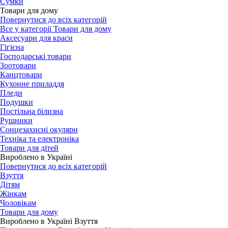
Сумки
Товари для дому
Повернутися до всіх категорій
Все у категорії Товари для дому
Аксесуари для краси
Гігієна
Господарські товари
Зоотовари
Канцтовари
Кухонне приладдя
Пледи
Подушки
Постільна білизна
Рушники
Сонцезахисні окуляри
Техніка та електроніка
Товари для дітей
Вироблено в Україні
Повернутися до всіх категорій
Взуття
Дітям
Жінкам
Чоловікам
Товари для дому
Вироблено в Україні Взуття