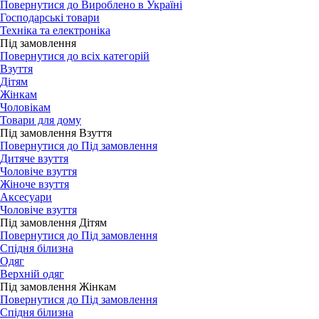
Повернутися до Вироблено в Україні
Господарські товари
Техніка та електроніка
Під замовлення
Повернутися до всіх категорій
Взуття
Дітям
Жінкам
Чоловікам
Товари для дому
Під замовлення Взуття
Повернутися до Під замовлення
Дитяче взуття
Чоловіче взуття
Жіноче взуття
Аксесуари
Чоловіче взуття
Під замовлення Дітям
Повернутися до Під замовлення
Спідня білизна
Одяг
Верхній одяг
Під замовлення Жінкам
Повернутися до Під замовлення
Спідня білизна