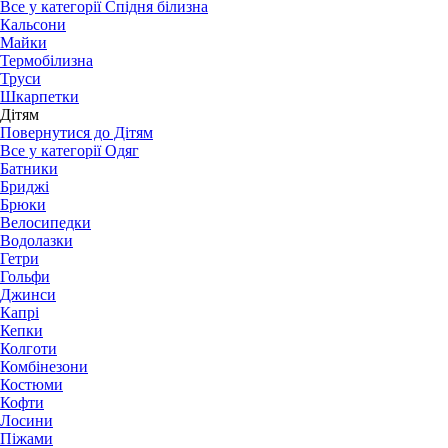
Все у категорії Спідня білизна
Кальсони
Майки
Термобілизна
Труси
Шкарпетки
Дітям
Повернутися до Дітям
Все у категорії Одяг
Батники
Бриджі
Брюки
Велосипедки
Водолазки
Гетри
Гольфи
Джинси
Капрі
Кепки
Колготи
Комбінезони
Костюми
Кофти
Лосини
Піжами