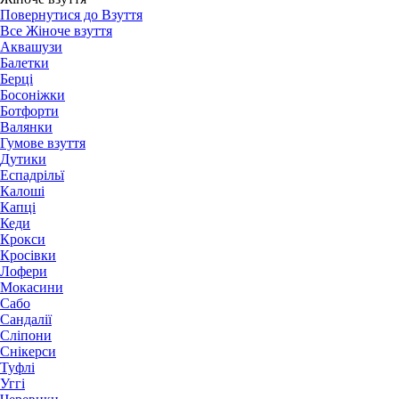
Повернутися до Взуття
Все Жіноче взуття
Аквашузи
Балетки
Берці
Босоніжки
Ботфорти
Валянки
Гумове взуття
Дутики
Еспадрільї
Калоші
Капці
Кеди
Крокси
Кросівки
Лофери
Мокасини
Сабо
Сандалії
Сліпони
Снікерси
Туфлі
Уггі