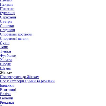
Піжами
Панами
Пов'язки
Рукавиці
Сарафани
Светри
Сорочки
Спідниці
Спортивні костюми
Спортивні штани
Сукні
Топи
Туніки
Футболки
Халати
Шорти
Штани
Жінкам
Повернутися до Жінкам
Все у категорії Сумки та рюкзаки
Бананки
Візитниці
Валізи
Гаманці
Рюкзаки