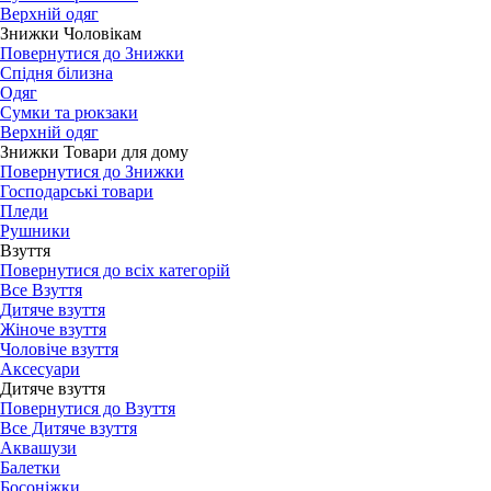
Верхній одяг
Знижки Чоловікам
Повернутися до Знижки
Спідня білизна
Одяг
Сумки та рюкзаки
Верхній одяг
Знижки Товари для дому
Повернутися до Знижки
Господарські товари
Пледи
Рушники
Взуття
Повернутися до всіх категорій
Все Взуття
Дитяче взуття
Жіноче взуття
Чоловіче взуття
Аксесуари
Дитяче взуття
Повернутися до Взуття
Все Дитяче взуття
Аквашузи
Балетки
Босоніжки