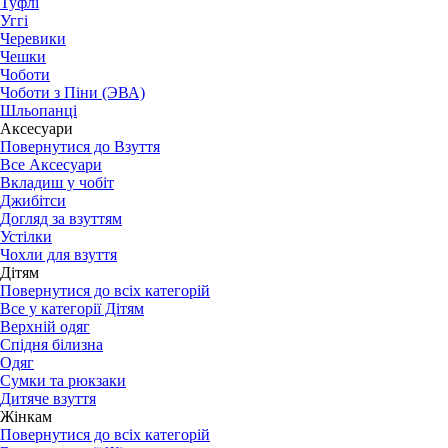
Туфлі
Уггі
Черевики
Чешки
Чоботи
Чоботи з Піни (ЭВА)
Шльопанці
Аксесуари
Повернутися до Взуття
Все Аксесуари
Вкладиш у чобіт
Джибітси
Догляд за взуттям
Устілки
Чохли для взуття
Дітям
Повернутися до всіх категорій
Все у категорії Дітям
Верхній одяг
Спідня білизна
Одяг
Сумки та рюкзаки
Дитяче взуття
Жінкам
Повернутися до всіх категорій