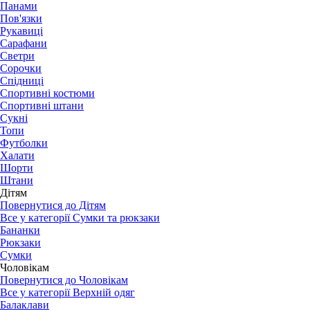
Панами
Пов'язки
Рукавиці
Сарафани
Светри
Сорочки
Спідниці
Спортивні костюми
Спортивні штани
Сукні
Топи
Футболки
Халати
Шорти
Штани
Дітям
Повернутися до Дітям
Все у категорії Сумки та рюкзаки
Бананки
Рюкзаки
Сумки
Чоловікам
Повернутися до Чоловікам
Все у категорії Верхній одяг
Балаклави