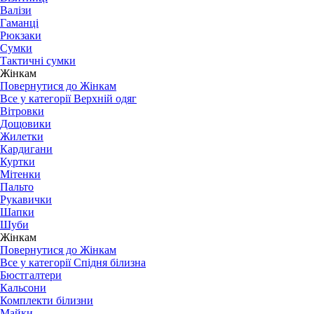
Валізи
Гаманці
Рюкзаки
Сумки
Тактичні сумки
Жінкам
Повернутися до Жінкам
Все у категорії Верхній одяг
Вітровки
Дощовики
Жилетки
Кардигани
Куртки
Мітенки
Пальто
Рукавички
Шапки
Шуби
Жінкам
Повернутися до Жінкам
Все у категорії Спідня білизна
Бюстгалтери
Кальсони
Комплекти білизни
Майки