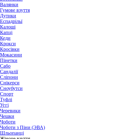
Валянки
Гумове взуття
Дутики
Еспадрільї
Калоші
Капці
Кеди
Крокси
Кросівки
Мокасини
Пінетки
Сабо
Сандалії
Сліпони
Снікерси
Сноубутси
Спорт
Туфлі
Уггі
Черевики
Чешки
Чоботи
Чоботи з Піни (ЭВА)
Шльопанці
Жіноче взуття