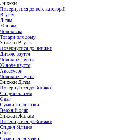
Знижки
Повернутися до всіх категорій
Взуття
Дітям
Жінкам
Чоловікам
Товари для дому
Знижки Взуття
Повернутися до Знижки
Дитяче взуття
Чоловіче взуття
Жіноче взуття
Аксесуари
Чоловіче взуття
Знижки Дітям
Повернутися до Знижки
Спідня білизна
Одяг
Сумки та рюкзаки
Верхній одяг
Знижки Жінкам
Повернутися до Знижки
Спідня білизна
Одяг
Сумки та рюкзаки