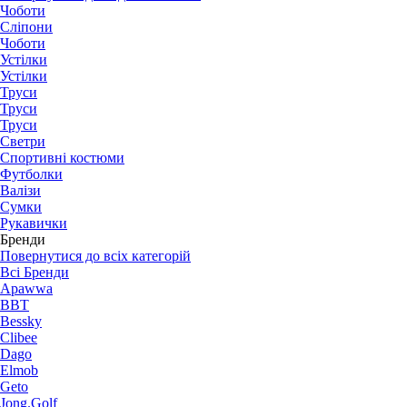
Чоботи
Сліпони
Чоботи
Устілки
Устілки
Труси
Труси
Труси
Светри
Спортивні костюми
Футболки
Валізи
Сумки
Рукавички
Бренди
Повернутися до всіх категорій
Всі Бренди
Apawwa
BBT
Bessky
Clibee
Dago
Elmob
Geto
Jong.Golf