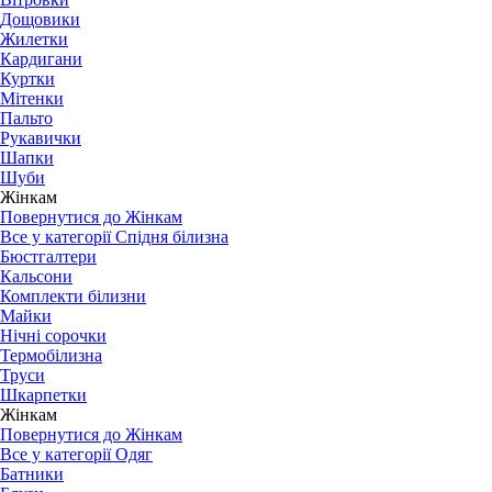
Дощовики
Жилетки
Кардигани
Куртки
Мітенки
Пальто
Рукавички
Шапки
Шуби
Жінкам
Повернутися до Жінкам
Все у категорії Спідня білизна
Бюстгалтери
Кальсони
Комплекти білизни
Майки
Нічні сорочки
Термобілизна
Труси
Шкарпетки
Жінкам
Повернутися до Жінкам
Все у категорії Одяг
Батники