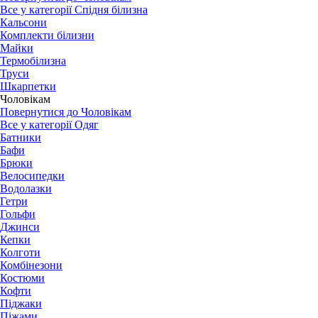
Все у категорії Спідня білизна
Кальсони
Комплекти білизни
Майки
Термобілизна
Труси
Шкарпетки
Чоловікам
Повернутися до Чоловікам
Все у категорії Одяг
Батники
Бафи
Брюки
Велосипедки
Водолазки
Гетри
Гольфи
Джинси
Кепки
Колготи
Комбінезони
Костюми
Кофти
Піджаки
Піжами