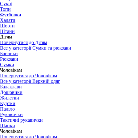
Сукні
Топи
Футболки
Халати
Шорти
Штани
Дітям
Повернутися до Дітям
Все у категорії Сумки та рюкзаки
Бананки
Рюкзаки
Сумки
Чоловікам
Повернутися до Чоловікам
Все у категорії Верхній одяг
Балаклави
Дощовики
Жилетки
Куртки
Пальто
Рукавички
Тактичні рукавички
Шапки
Чоловікам
Повернутися до Чоловікам