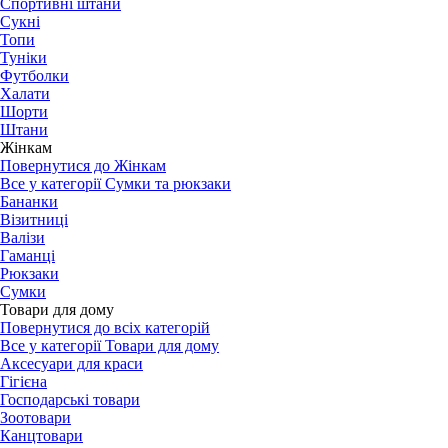
Спортивні штани
Сукні
Топи
Туніки
Футболки
Халати
Шорти
Штани
Жінкам
Повернутися до Жінкам
Все у категорії Сумки та рюкзаки
Бананки
Візитниці
Валізи
Гаманці
Рюкзаки
Сумки
Товари для дому
Повернутися до всіх категорій
Все у категорії Товари для дому
Аксесуари для краси
Гігієна
Господарські товари
Зоотовари
Канцтовари