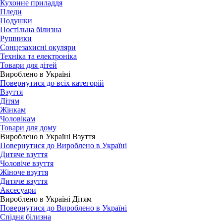
Кухонне приладдя
Пледи
Подушки
Постільна білизна
Рушники
Сонцезахисні окуляри
Техніка та електроніка
Товари для дітей
Вироблено в Україні
Повернутися до всіх категорій
Взуття
Дітям
Жінкам
Чоловікам
Товари для дому
Вироблено в Україні Взуття
Повернутися до Вироблено в Україні
Дитяче взуття
Чоловіче взуття
Жіноче взуття
Дитяче взуття
Аксесуари
Вироблено в Україні Дітям
Повернутися до Вироблено в Україні
Спідня білизна