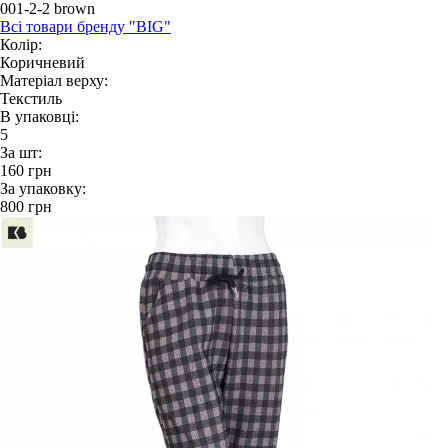
001-2-2 brown
Всі товари бренду "BIG"
Колір:
Коричневий
Матеріал верху:
Текстиль
В упаковці:
5
За шт:
160
грн
За упаковку:
800
грн