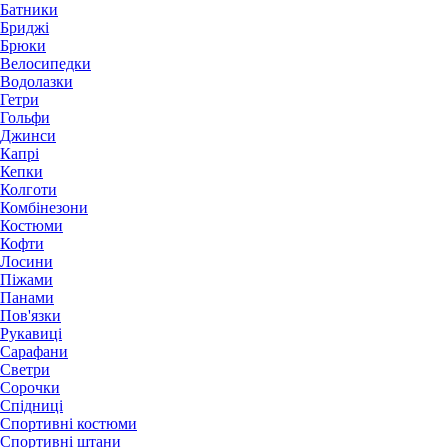
Батники
Бриджі
Брюки
Велосипедки
Водолазки
Гетри
Гольфи
Джинси
Капрі
Кепки
Колготи
Комбінезони
Костюми
Кофти
Лосини
Піжами
Панами
Пов'язки
Рукавиці
Сарафани
Светри
Сорочки
Спідниці
Спортивні костюми
Спортивні штани