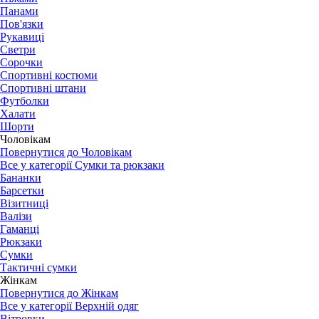
Панами
Пов'язки
Рукавиці
Светри
Сорочки
Спортивні костюми
Спортивні штани
Футболки
Халати
Шорти
Чоловікам
Повернутися до Чоловікам
Все у категорії Сумки та рюкзаки
Бананки
Барсетки
Візитниці
Валізи
Гаманці
Рюкзаки
Сумки
Тактичні сумки
Жінкам
Повернутися до Жінкам
Все у категорії Верхній одяг
Вітровки