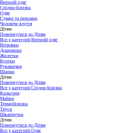
Верхній одяг
Спідня білизна
Одяг
Сумки та рюкзаки
Чоловіче взуття
Дітям
Повернутися до Дітям
Все у категорії Верхній одяг
Вітровки
Дощовики
Жилетки
Куртки
Рукавички
Шапки
Дітям
Повернутися до Дітям
Все у категорії Спідня білизна
Кальсони
Майки
Термобілизна
Труси
Шкарпетки
Дітям
Повернутися до Дітям
Все у категорії Одяг