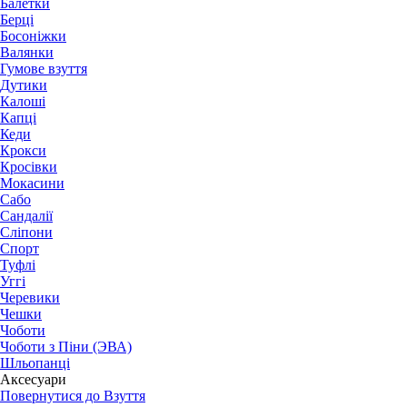
Балетки
Берці
Босоніжки
Валянки
Гумове взуття
Дутики
Калоші
Капці
Кеди
Крокси
Кросівки
Мокасини
Сабо
Сандалії
Сліпони
Спорт
Туфлі
Уггі
Черевики
Чешки
Чоботи
Чоботи з Піни (ЭВА)
Шльопанці
Аксесуари
Повернутися до Взуття