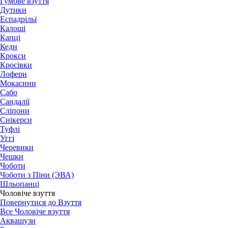
Гумове взуття
Дутики
Еспадрільї
Калоші
Капці
Кеди
Крокси
Кросівки
Лофери
Мокасини
Сабо
Сандалії
Сліпони
Снікерси
Туфлі
Уггі
Черевики
Чешки
Чоботи
Чоботи з Піни (ЭВА)
Шльопанці
Чоловіче взуття
Повернутися до Взуття
Все Чоловіче взуття
Аквашузи