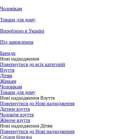
Чоловікам
Товари для дому
Вироблено в Україні
Під замовлення
Бренди
Нові надходження
Повернутися до всіх категорій
Взуття
Дітям
Жінкам
Чоловікам
Товари для дому
Нові надходження Взуття
Повернутися до Нові надходження
Дитяче взуття
Чоловіче взуття
Жіноче взуття
Нові надходження Дітям
Повернутися до Нові надходження
Спідня білизна