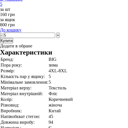
5
за шт
160 грн
за ящик
800 грн
До кошику
-
+
Купити
Додати в обране
Характеристики
Бренд:
BIG
Пора року:
зима
Розмір:
4XL-8XL
Кількість пар у ящику:
5
Мінімальне замовлення:
5
Матеріал верху:
Текстиль
Матеріал внутрішній:
Фліс
Колір:
Коричневий
Різновид:
жіноча
Виробник:
Китай
Напівобхват стегон:
45
Довжина виробу:
94
Наявність:
Є