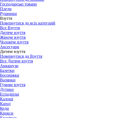
Господарські товари
Пледи
Рушники
Взуття
Повернутися до всіх категорій
Все Взуття
Дитяче взуття
Жіноче взуття
Чоловіче взуття
Аксесуари
Дитяче взуття
Повернутися до Взуття
Все Дитяче взуття
Аквашузи
Балетки
Босоніжки
Валянки
Гумове взуття
Дутики
Еспадрільї
Калоші
Капці
Кеди
Крокси
Кросівки