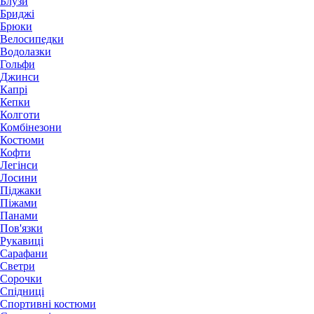
Блузи
Бриджі
Брюки
Велосипедки
Водолазки
Гольфи
Джинси
Капрі
Кепки
Колготи
Комбінезони
Костюми
Кофти
Легінси
Лосини
Піджаки
Піжами
Панами
Пов'язки
Рукавиці
Сарафани
Светри
Сорочки
Спідниці
Спортивні костюми