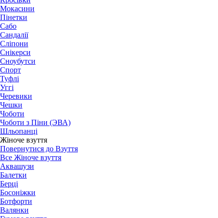
Мокасини
Пінетки
Сабо
Сандалії
Сліпони
Снікерси
Сноубутси
Спорт
Туфлі
Уггі
Черевики
Чешки
Чоботи
Чоботи з Піни (ЭВА)
Шльопанці
Жіноче взуття
Повернутися до Взуття
Все Жіноче взуття
Аквашузи
Балетки
Берці
Босоніжки
Ботфорти
Валянки