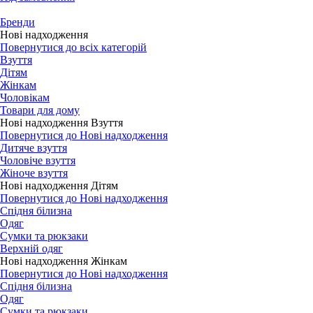
Бренди
Нові надходження
Повернутися до всіх категорій
Взуття
Дітям
Жінкам
Чоловікам
Товари для дому
Нові надходження Взуття
Повернутися до Нові надходження
Дитяче взуття
Чоловіче взуття
Жіноче взуття
Нові надходження Дітям
Повернутися до Нові надходження
Спідня білизна
Одяг
Сумки та рюкзаки
Верхній одяг
Нові надходження Жінкам
Повернутися до Нові надходження
Спідня білизна
Одяг
Сумки та рюкзаки