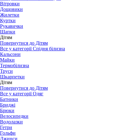
Вітровки
Дощовики
Жилетки
Куртки
Рукавички
Шапки
Дітям
Повернутися до Дітям
Все у категорії Спідня білизна
Кальсони
Майки
Термобілизна
Труси
Шкарпетки
Дітям
Повернутися до Дітям
Все у категорії Одяг
Батники
Бриджі
Брюки
Велосипедки
Водолазки
Гетри
Гольфи
Джинси