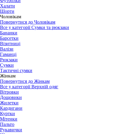
Футболки
Халати
Шорти
Чоловікам
Повернутися до Чоловікам
Все у категорії Сумки та рюкзаки
Бананки
Барсетки
Візитниці
Валізи
Гаманці
Рюкзаки
Сумки
Тактичні сумки
Жінкам
Повернутися до Жінкам
Все у категорії Верхній одяг
Вітровки
Дощовики
Жилетки
Кардигани
Куртки
Мітенки
Пальто
Рукавички