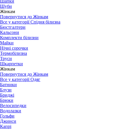
Шапки
Шуби
Жінкам
Повернутися до Жінкам
Все у категорії Спідня білизна
Бюстгалтери
Кальсони
Комплекти білизни
Майки
Нічні сорочки
Термобілизна
Труси
Шкарпетки
Жінкам
Повернутися до Жінкам
Все у категорії Одяг
Батники
Блузи
Бриджі
Брюки
Велосипедки
Водолазки
Гольфи
Джинси
Капрі