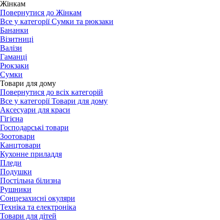
Жінкам
Повернутися до Жінкам
Все у категорії Сумки та рюкзаки
Бананки
Візитниці
Валізи
Гаманці
Рюкзаки
Сумки
Товари для дому
Повернутися до всіх категорій
Все у категорії Товари для дому
Аксесуари для краси
Гігієна
Господарські товари
Зоотовари
Канцтовари
Кухонне приладдя
Пледи
Подушки
Постільна білизна
Рушники
Сонцезахисні окуляри
Техніка та електроніка
Товари для дітей