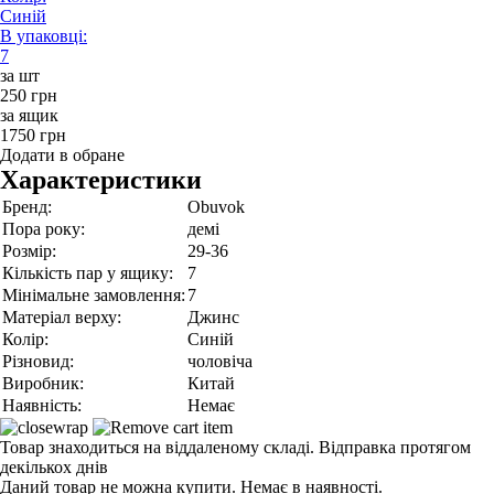
Синій
В упаковці:
7
за шт
250 грн
за ящик
1750 грн
Додати в обране
Характеристики
Бренд:
Obuvok
Пора року:
демі
Розмір:
29-36
Кількість пар у ящику:
7
Мінімальне замовлення:
7
Матеріал верху:
Джинс
Колір:
Синій
Різновид:
чоловіча
Виробник:
Китай
Наявність:
Немає
Товар знаходиться на віддаленому складі. Відправка протягом
декількох днів
Даний товар не можна купити. Немає в наявності.