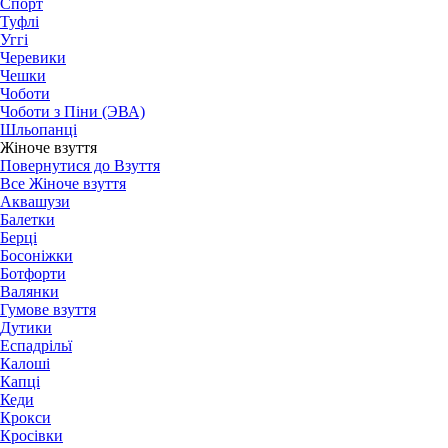
Спорт
Туфлі
Уггі
Черевики
Чешки
Чоботи
Чоботи з Піни (ЭВА)
Шльопанці
Жіноче взуття
Повернутися до Взуття
Все Жіноче взуття
Аквашузи
Балетки
Берці
Босоніжки
Ботфорти
Валянки
Гумове взуття
Дутики
Еспадрільї
Калоші
Капці
Кеди
Крокси
Кросівки