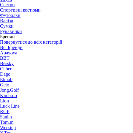
Светри
Спортивні костюми
Футболки
Валізи
Сумки
Рукавички
Бренди
Повернутися до всіх категорій
Всі Бренди
Apawwa
BBT
Bessky
Clibee
Dago
Elmob
Geto
Jong.Golf
Kimbo-o
Lion
Luck Line
RGP
Sanlin
Tom.m
Weestep
Y.Top