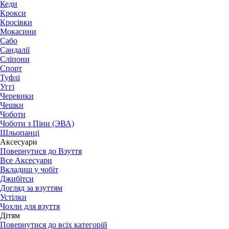
Кеди
Крокси
Кросівки
Мокасини
Сабо
Сандалії
Сліпони
Спорт
Туфлі
Уггі
Черевики
Чешки
Чоботи
Чоботи з Піни (ЭВА)
Шльопанці
Аксесуари
Повернутися до Взуття
Все Аксесуари
Вкладиш у чобіт
Джибітси
Догляд за взуттям
Устілки
Чохли для взуття
Дітям
Повернутися до всіх категорій