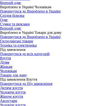
Верхній одяг
Вироблено в Україні Чоловікам
Повернутися до Вироблено в Україні
Спідня білизна
Одяг
Сумки та рюкзаки
Верхній одяг
Вироблено в Україні Товари для дому
Повернутися до Вироблено в Україні
Господарські товари
Техніка та електроніка
Під замовлення
Повернутися до всіх категорій
Взуття
Дітям
Жінкам
Чоловікам
Товари для дому
Під замовлення Взуття
Повернутися до Під замовлення
Дитяче взуття
Чоловіче взуття
Жіноче взуття
Аксесуари
Чоловіче взуття