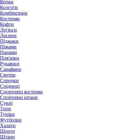
Кепки
Колготи
Комбінезони
Костюми
Кофти
Легінси
Лосини
Піджаки
Піжами
Панами
Пов'язки
Рукавиці
Сарафани
Светри
Сорочки
Спідниці
Спортивні костюми
Спортивні штани
Сукні
Топи
Туніки
Футболки
Халати
Шорти
Штани