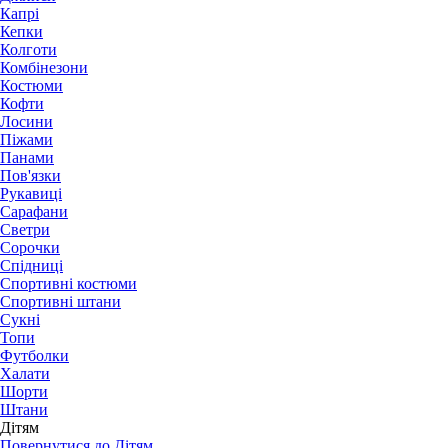
Капрі
Кепки
Колготи
Комбінезони
Костюми
Кофти
Лосини
Піжами
Панами
Пов'язки
Рукавиці
Сарафани
Светри
Сорочки
Спідниці
Спортивні костюми
Спортивні штани
Сукні
Топи
Футболки
Халати
Шорти
Штани
Дітям
Повернутися до Дітям