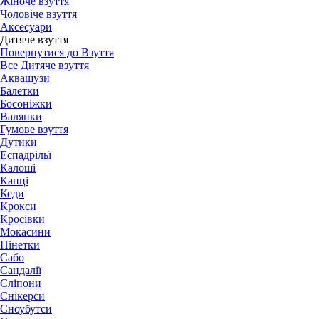
Жіноче взуття
Чоловіче взуття
Аксесуари
Дитяче взуття
Повернутися до Взуття
Все Дитяче взуття
Аквашузи
Балетки
Босоніжки
Валянки
Гумове взуття
Дутики
Еспадрільї
Калоші
Капці
Кеди
Крокси
Кросівки
Мокасини
Пінетки
Сабо
Сандалії
Сліпони
Снікерси
Сноубутси