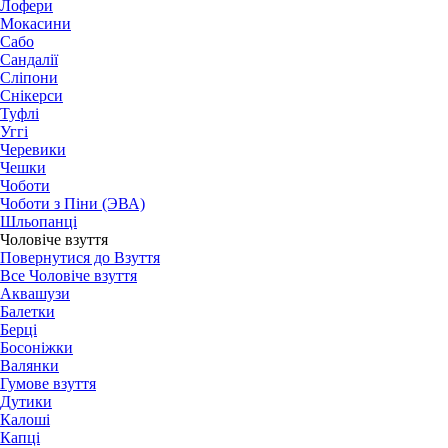
Лофери
Мокасини
Сабо
Сандалії
Сліпони
Снікерси
Туфлі
Уггі
Черевики
Чешки
Чоботи
Чоботи з Піни (ЭВА)
Шльопанці
Чоловіче взуття
Повернутися до Взуття
Все Чоловіче взуття
Аквашузи
Балетки
Берці
Босоніжки
Валянки
Гумове взуття
Дутики
Калоші
Капці