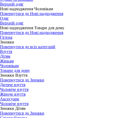
Верхній одяг
Нові надходження Чоловікам
Повернутися до Нові надходження
Одяг
Верхній одяг
Нові надходження Товари для дому
Повернутися до Нові надходження
Гігієна
Знижки
Повернутися до всіх категорій
Взуття
Дітям
Жінкам
Чоловікам
Товари для дому
Знижки Взуття
Повернутися до Знижки
Дитяче взуття
Чоловіче взуття
Жіноче взуття
Аксесуари
Чоловіче взуття
Знижки Дітям
Повернутися до Знижки
Спідня білизна