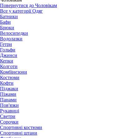
Повернутися до Чоловікам
Все у категорії Одяг
Батники
Бафи
Брюки
Велосипедки
Водолазки
Гетри
Гольфи
Джинси
Кепки
Колготи
Комбінезони
Костюми
Кофти
Піджаки
Піжами
Панами
Пов'язки
Рукавиці
Светри
Сорочки
Спортивні костюми
Спортивні штани