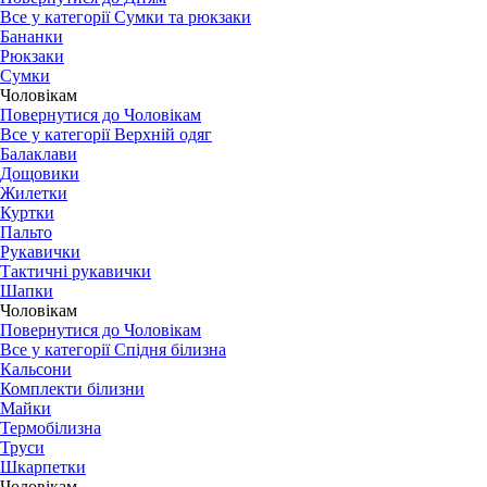
Все у категорії Сумки та рюкзаки
Бананки
Рюкзаки
Сумки
Чоловікам
Повернутися до Чоловікам
Все у категорії Верхній одяг
Балаклави
Дощовики
Жилетки
Куртки
Пальто
Рукавички
Тактичні рукавички
Шапки
Чоловікам
Повернутися до Чоловікам
Все у категорії Спідня білизна
Кальсони
Комплекти білизни
Майки
Термобілизна
Труси
Шкарпетки
Чоловікам