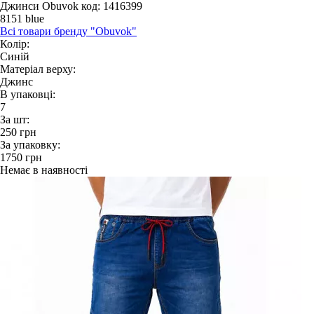
Джинси Obuvok
код: 1416399
8151 blue
Всі товари бренду "Obuvok"
Колір:
Синій
Матеріал верху:
Джинс
В упаковці:
7
За шт:
250
грн
За упаковку:
1750
грн
Немає в наявності