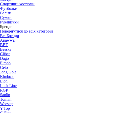
Спортивні костюми
Футболки
Валізи
Сумки
Рукавички
Бренди
Повернутися до всіх категорій
Всі Бренди
Apawwa
BBT
Bessky
Clibee
Dago
Elmob
Geto
Jong.Golf
Kimbo-o
Lion
Luck Line
RGP
Sanlin
Tom.m
Weestep
Y.Top
С.Луч