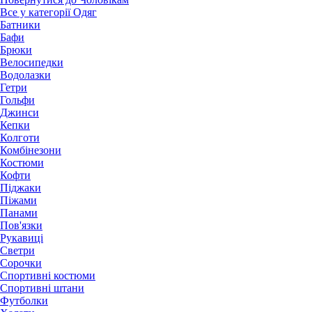
Все у категорії Одяг
Батники
Бафи
Брюки
Велосипедки
Водолазки
Гетри
Гольфи
Джинси
Кепки
Колготи
Комбінезони
Костюми
Кофти
Піджаки
Піжами
Панами
Пов'язки
Рукавиці
Светри
Сорочки
Спортивні костюми
Спортивні штани
Футболки