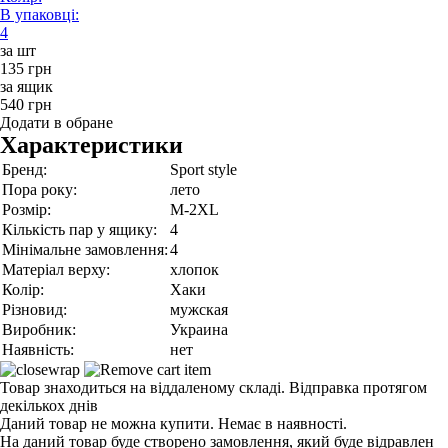
В упаковці:
4
за шт
135 грн
за ящик
540 грн
Додати в обране
Характеристики
Бренд:
Sport style
Пора року:
лето
Розмір:
M-2XL
Кількість пар у ящику:
4
Мінімальне замовлення:
4
Матеріал верху:
хлопок
Колір:
Хаки
Різновид:
мужская
Виробник:
Украина
Наявність:
нет
Товар знаходиться на віддаленому складі. Відправка протягом
декількох днів
Даний товар не можна купити. Немає в наявності.
На даний товар буде створено замовлення, який буде відравлен