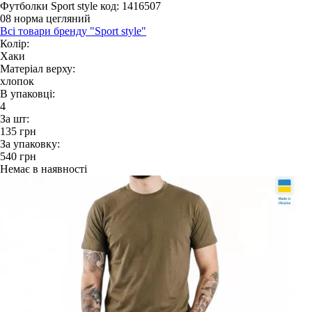
Футболки Sport style
код: 1416507
08 норма цегляний
Всі товари бренду "Sport style"
Колір:
Хаки
Матеріал верху:
хлопок
В упаковці:
4
За шт:
135
грн
За упаковку:
540
грн
Немає в наявності