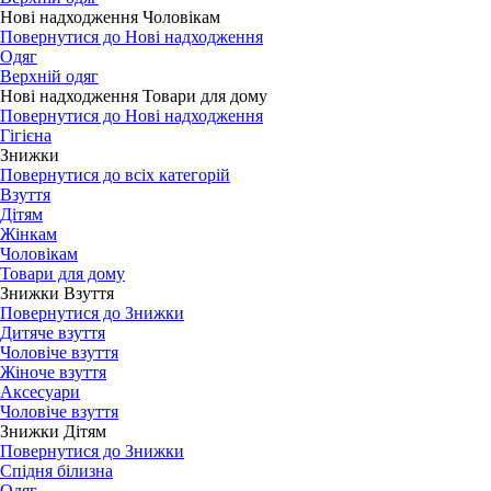
Нові надходження Чоловікам
Повернутися до Нові надходження
Одяг
Верхній одяг
Нові надходження Товари для дому
Повернутися до Нові надходження
Гігієна
Знижки
Повернутися до всіх категорій
Взуття
Дітям
Жінкам
Чоловікам
Товари для дому
Знижки Взуття
Повернутися до Знижки
Дитяче взуття
Чоловіче взуття
Жіноче взуття
Аксесуари
Чоловіче взуття
Знижки Дітям
Повернутися до Знижки
Спідня білизна
Одяг