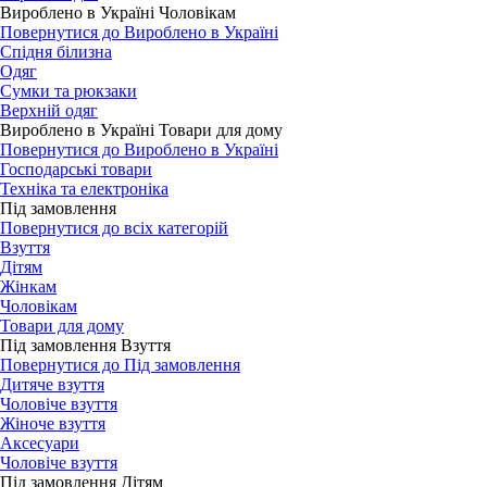
Вироблено в Україні Чоловікам
Повернутися до Вироблено в Україні
Спідня білизна
Одяг
Сумки та рюкзаки
Верхній одяг
Вироблено в Україні Товари для дому
Повернутися до Вироблено в Україні
Господарські товари
Техніка та електроніка
Під замовлення
Повернутися до всіх категорій
Взуття
Дітям
Жінкам
Чоловікам
Товари для дому
Під замовлення Взуття
Повернутися до Під замовлення
Дитяче взуття
Чоловіче взуття
Жіноче взуття
Аксесуари
Чоловіче взуття
Під замовлення Дітям