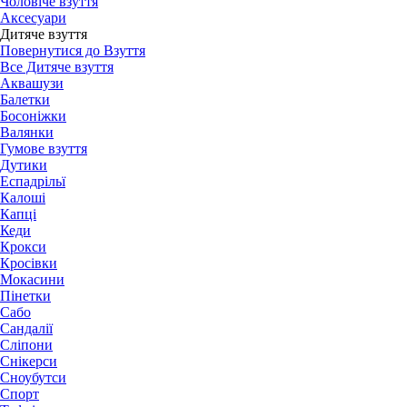
Чоловіче взуття
Аксесуари
Дитяче взуття
Повернутися до Взуття
Все Дитяче взуття
Аквашузи
Балетки
Босоніжки
Валянки
Гумове взуття
Дутики
Еспадрільї
Калоші
Капці
Кеди
Крокси
Кросівки
Мокасини
Пінетки
Сабо
Сандалії
Сліпони
Снікерси
Сноубутси
Спорт