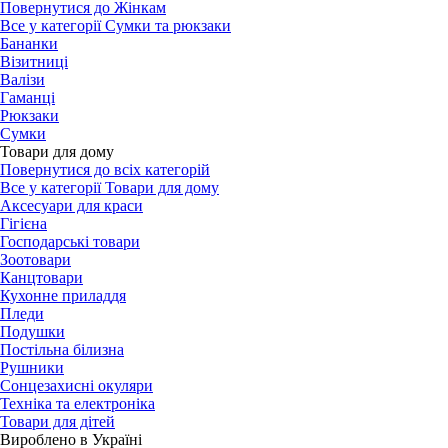
Повернутися до Жінкам
Все у категорії Сумки та рюкзаки
Бананки
Візитниці
Валізи
Гаманці
Рюкзаки
Сумки
Товари для дому
Повернутися до всіх категорій
Все у категорії Товари для дому
Аксесуари для краси
Гігієна
Господарські товари
Зоотовари
Канцтовари
Кухонне приладдя
Пледи
Подушки
Постільна білизна
Рушники
Сонцезахисні окуляри
Техніка та електроніка
Товари для дітей
Вироблено в Україні