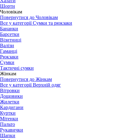
Халати
Шорти
Чоловікам
Повернутися до Чоловікам
Все у категорії Сумки та рюкзаки
Бананки
Барсетки
Візитниці
Валізи
Гаманці
Рюкзаки
Сумки
Тактичні сумки
Жінкам
Повернутися до Жінкам
Все у категорії Верхній одяг
Вітровки
Дощовики
Жилетки
Кардигани
Куртки
Мітенки
Пальто
Рукавички
Шапки