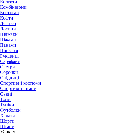
Колготи
Комбінезони
Костюми
Кофти
Легінси
Лосини
Піджаки
Піжами
Панами
Пов'язки
Рукавиці
Сарафани
Светри
Сорочки
Спідниці
Спортивні костюми
Спортивні штани
Сукні
Топи
Туніки
Футболки
Халати
Шорти
Штани
Жінкам