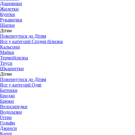
Дощовики
Жилетки
Куртки
Рукавички
Шапки
Дітям
Повернутися до Дітям
Все у категорії Спідня білизна
Кальсони
Майки
Термобілизна
Труси
Шкарпетки
Дітям
Повернутися до Дітям
Все у категорії Одяг
Батники
Бриджі
Брюки
Велосипедки
Водолазки
Гетри
Гольфи
Джинси
Капрі