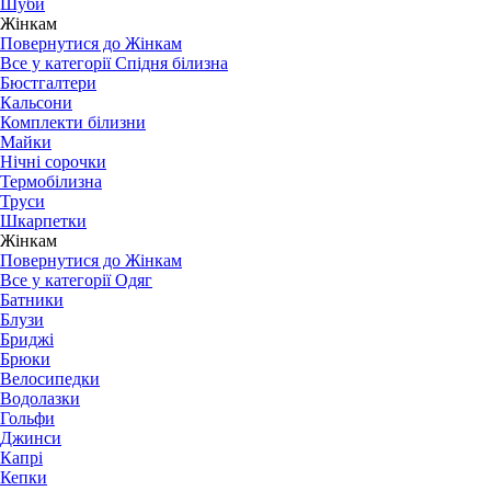
Шуби
Жінкам
Повернутися до Жінкам
Все у категорії Спідня білизна
Бюстгалтери
Кальсони
Комплекти білизни
Майки
Нічні сорочки
Термобілизна
Труси
Шкарпетки
Жінкам
Повернутися до Жінкам
Все у категорії Одяг
Батники
Блузи
Бриджі
Брюки
Велосипедки
Водолазки
Гольфи
Джинси
Капрі
Кепки