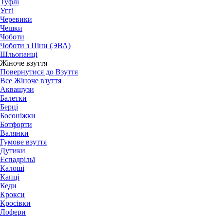
Туфлі
Уггі
Черевики
Чешки
Чоботи
Чоботи з Піни (ЭВА)
Шльопанці
Жіноче взуття
Повернутися до Взуття
Все Жіноче взуття
Аквашузи
Балетки
Берці
Босоніжки
Ботфорти
Валянки
Гумове взуття
Дутики
Еспадрільї
Калоші
Капці
Кеди
Крокси
Кросівки
Лофери