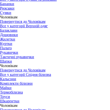
Бананки
Рюкзаки
Сумки
Чоловікам
Повернутися до Чоловікам
Все у категорії Верхній одяг
Балаклави
Дощовики
Жилетки
Куртки
Пальто
Рукавички
Тактичні рукавички
Шапки
Чоловікам
Повернутися до Чоловікам
Все у категорії Спідня білизна
Кальсони
Комплекти білизни
Майки
Термобілизна
Труси
Шкарпетки
Чоловікам
Повернутися до Чоловікам