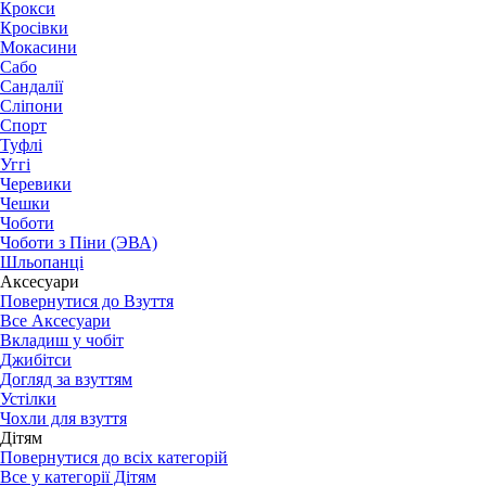
Крокси
Кросівки
Мокасини
Сабо
Сандалії
Сліпони
Спорт
Туфлі
Уггі
Черевики
Чешки
Чоботи
Чоботи з Піни (ЭВА)
Шльопанці
Аксесуари
Повернутися до Взуття
Все Аксесуари
Вкладиш у чобіт
Джибітси
Догляд за взуттям
Устілки
Чохли для взуття
Дітям
Повернутися до всіх категорій
Все у категорії Дітям