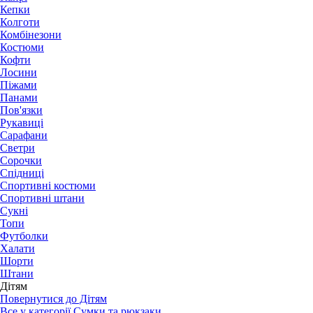
Кепки
Колготи
Комбінезони
Костюми
Кофти
Лосини
Піжами
Панами
Пов'язки
Рукавиці
Сарафани
Светри
Сорочки
Спідниці
Спортивні костюми
Спортивні штани
Сукні
Топи
Футболки
Халати
Шорти
Штани
Дітям
Повернутися до Дітям
Все у категорії Сумки та рюкзаки