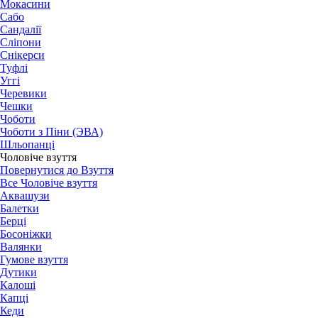
Мокасини
Сабо
Сандалії
Сліпони
Снікерси
Туфлі
Уггі
Черевики
Чешки
Чоботи
Чоботи з Піни (ЭВА)
Шльопанці
Чоловіче взуття
Повернутися до Взуття
Все Чоловіче взуття
Аквашузи
Балетки
Берці
Босоніжки
Валянки
Гумове взуття
Дутики
Калоші
Капці
Кеди