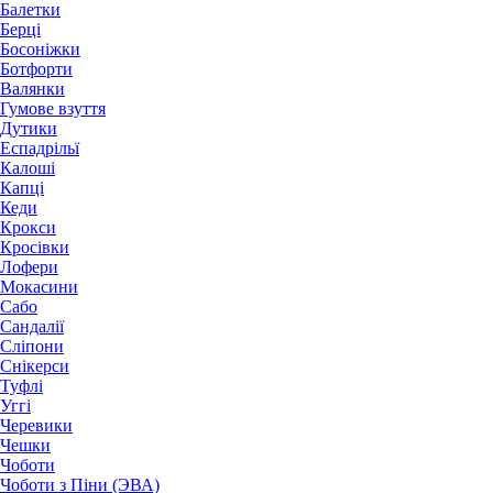
Балетки
Берці
Босоніжки
Ботфорти
Валянки
Гумове взуття
Дутики
Еспадрільї
Калоші
Капці
Кеди
Крокси
Кросівки
Лофери
Мокасини
Сабо
Сандалії
Сліпони
Снікерси
Туфлі
Уггі
Черевики
Чешки
Чоботи
Чоботи з Піни (ЭВА)