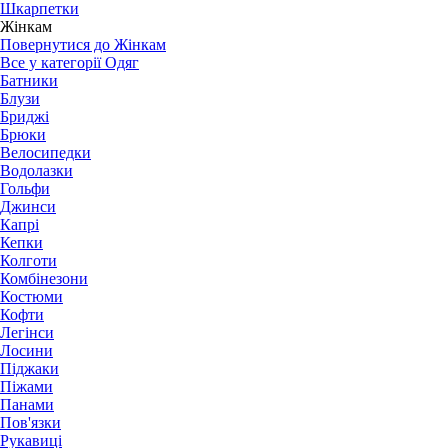
Шкарпетки
Жінкам
Повернутися до Жінкам
Все у категорії Одяг
Батники
Блузи
Бриджі
Брюки
Велосипедки
Водолазки
Гольфи
Джинси
Капрі
Кепки
Колготи
Комбінезони
Костюми
Кофти
Легінси
Лосини
Піджаки
Піжами
Панами
Пов'язки
Рукавиці