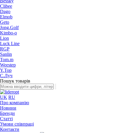
Bessky
Clibee
Dago
Elmob
Geto
Jong.Golf
Kimbo-o
Lion
Luck Line
RGP
Sanlin
Tom.m
Weestep
Y.Top
С.Луч
Пошук товарів
UK
RU
Про компанію
Новини
Бренди
Статті
Умови співпраці
Контакти