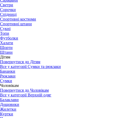
Сарафани
Светри
Сорочки
Спідниці
Спортивні костюми
Спортивні штани
Сукні
Топи
Футболки
Халати
Шорти
Штани
Дітям
Повернутися до Дітям
Все у категорії Сумки та рюкзаки
Бананки
Рюкзаки
Сумки
Чоловікам
Повернутися до Чоловікам
Все у категорії Верхній одяг
Балаклави
Дощовики
Жилетки
Куртки