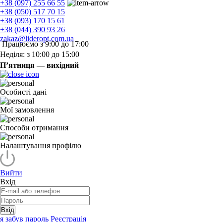
+38 (097) 255 66 55
+38 (050) 517 70 15
+38 (093) 170 15 61
+38 (044) 390 93 26
zakaz@lideropt.com.ua
Працюємо з 9:00 до 17:00
Неділя: з 10:00 до 15:00
П’ятниця — вихідний
Особисті дані
Мої замовлення
Способи отримання
Налаштування профілю
Вийти
Вхід
Вхід
я забув пароль
Реєстрація