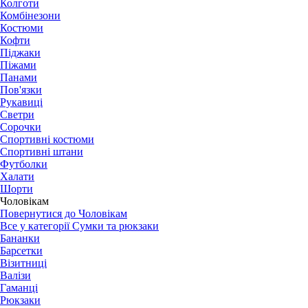
Колготи
Комбінезони
Костюми
Кофти
Піджаки
Піжами
Панами
Пов'язки
Рукавиці
Светри
Сорочки
Спортивні костюми
Спортивні штани
Футболки
Халати
Шорти
Чоловікам
Повернутися до Чоловікам
Все у категорії Сумки та рюкзаки
Бананки
Барсетки
Візитниці
Валізи
Гаманці
Рюкзаки