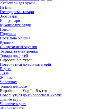
Аксесуари для краси
Гігієна
Господарські товари
Зоотовари
Канцтовари
Кухонне приладдя
Пледи
Подушки
Постільна білизна
Рушники
Сонцезахисні окуляри
Техніка та електроніка
Товари для дітей
Вироблено в Україні
Повернутися до всіх категорій
Взуття
Дітям
Жінкам
Чоловікам
Товари для дому
Вироблено в Україні Взуття
Повернутися до Вироблено в Україні
Дитяче взуття
Чоловіче взуття
Жіноче взуття