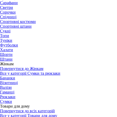
Сарафани
Светри
Сорочки
Спідниці
Спортивні костюми
Спортивні штани
Сукні
Топи
Туніки
Футболки
Халати
Шорти
Штани
Жінкам
Повернутися до Жінкам
Все у категорії Сумки та рюкзаки
Бананки
Візитниці
Валізи
Гаманці
Рюкзаки
Сумки
Товари для дому
Повернутися до всіх категорій
Все у категорії Товари для дому