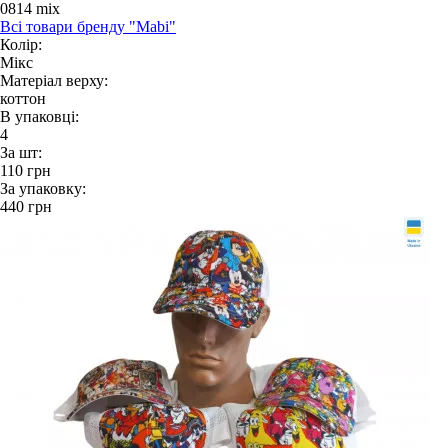
0814 mix
Всі товари бренду "Mabi"
Колір:
Мікс
Матеріал верху:
коттон
В упаковці:
4
За шт:
110
грн
За упаковку:
440
грн