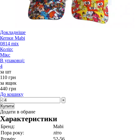
Докладніше
Кепки Mabi
0814 mix
Колір:
Мікс
В упаковці:
4
за шт
110 грн
за ящик
440 грн
До кошику
-
+
Купити
Додати в обране
Характеристики
Бренд:
Mabi
Пора року:
літо
Розмір:
52-56