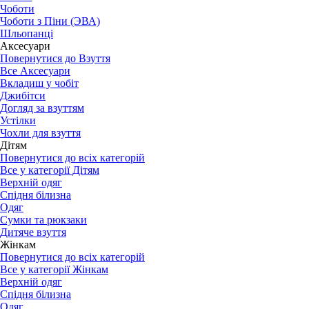
Чоботи
Чоботи з Піни (ЭВА)
Шльопанці
Аксесуари
Повернутися до Взуття
Все Аксесуари
Вкладиш у чобіт
Джибітси
Догляд за взуттям
Устілки
Чохли для взуття
Дітям
Повернутися до всіх категорій
Все у категорії Дітям
Верхній одяг
Спідня білизна
Одяг
Сумки та рюкзаки
Дитяче взуття
Жінкам
Повернутися до всіх категорій
Все у категорії Жінкам
Верхній одяг
Спідня білизна
Одяг