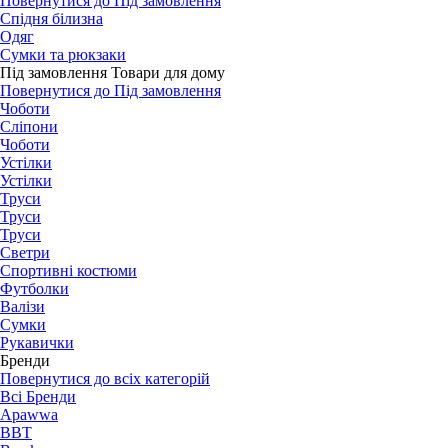
Повернутися до Під замовлення
Спідня білизна
Одяг
Сумки та рюкзаки
Під замовлення Товари для дому
Повернутися до Під замовлення
Чоботи
Сліпони
Чоботи
Устілки
Устілки
Труси
Труси
Труси
Светри
Спортивні костюми
Футболки
Валізи
Сумки
Рукавички
Бренди
Повернутися до всіх категорій
Всі Бренди
Apawwa
BBT