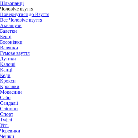
Шльопанці
Чоловіче взуття
Повернутися до Взуття
Все Чоловіче взуття
Аквашузи
Балетки
Берці
Босоніжки
Валянки
Гумове взуття
Дутики
Калоші
Капці
Кеди
Крокси
Кросівки
Мокасини
Сабо
Сандалії
Сліпони
Спорт
Туфлі
Уггі
Черевики
Чешки