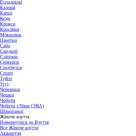
Еспадрільї
Калоші
Капці
Кеди
Крокси
Кросівки
Мокасини
Пінетки
Сабо
Сандалії
Сліпони
Снікерси
Сноубутси
Спорт
Туфлі
Уггі
Черевики
Чешки
Чоботи
Чоботи з Піни (ЭВА)
Шльопанці
Жіноче взуття
Повернутися до Взуття
Все Жіноче взуття
Аквашузи