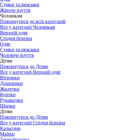
Сумки та рюкзаки
Жіноче взуття
Чоловікам
Повернутися до всіх категорій
Все у категорії Чоловікам
Верхній одяг
Спідня білизна
Одяг
Сумки та рюкзаки
Чоловіче взуття
Дітям
Повернутися до Дітям
Все у категорії Верхній одяг
Вітровки
Дощовики
Жилетки
Куртки
Рукавички
Шапки
Дітям
Повернутися до Дітям
Все у категорії Спідня білизна
Кальсони
Майки
Термобілизна