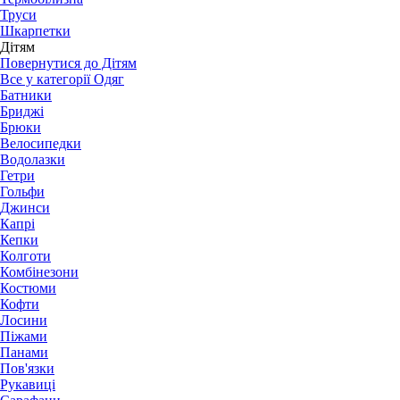
Труси
Шкарпетки
Дітям
Повернутися до Дітям
Все у категорії Одяг
Батники
Бриджі
Брюки
Велосипедки
Водолазки
Гетри
Гольфи
Джинси
Капрі
Кепки
Колготи
Комбінезони
Костюми
Кофти
Лосини
Піжами
Панами
Пов'язки
Рукавиці