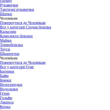
Пальто
Рукавички
Тактичні рукавички
Шапки
Чоловікам
Повернутися до Чоловікам
Все у категорії Спідня білизна
Кальсони
Комплекти білизни
Майки
Термобілизна
Труси
Шкарпетки
Чоловікам
Повернутися до Чоловікам
Все у категорії Одяг
Батники
Бафи
Брюки
Велосипедки
Водолазки
Гетри
Гольфи
Джинси
Кепки