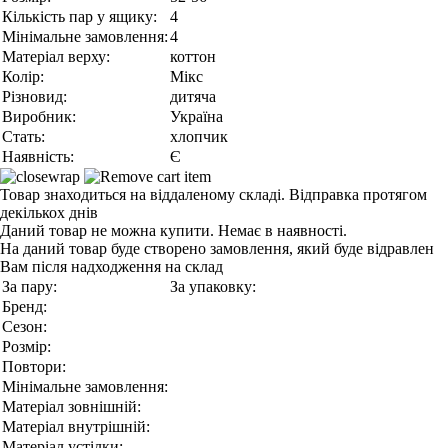
Кількість пар у ящику:
4
Мінімальне замовлення:
4
Матеріал верху:
коттон
Колір:
Мікс
Різновид:
дитяча
Виробник:
Україна
Стать:
хлопчик
Наявність:
Є
Товар знаходиться на віддаленому складі. Відправка протягом
декількох днів
Даний товар не можна купити. Немає в наявності.
На даний товар буде створено замовлення, який буде відравлен
Вам після надходження на склад
За пару:
За упаковку:
Бренд:
Сезон:
Розмір:
Повтори:
Мінімальне замовлення:
Матеріал зовнішній:
Матеріал внутрішній:
Матеріал устілки: