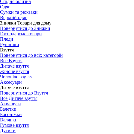
Спідня білизна
Одяг
Сумки та рюкзаки
Верхній одяг
Знижки Товари для дому
Повернутися до Знижки
Господарські товари
Пледи
Рушники
Взуття
Повернутися до всіх категорій
Все Взуття
Дитяче взуття
Жіноче взуття
Чоловіче взуття
Аксесуари
Дитяче взуття
Повернутися до Взуття
Все Дитяче взуття
Аквашузи
Балетки
Босоніжки
Валянки
Гумове взуття
Дутики