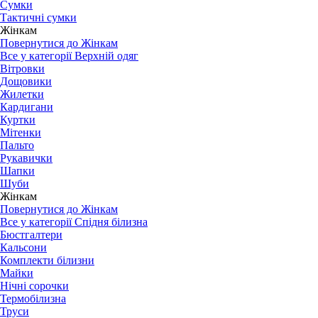
Сумки
Тактичні сумки
Жінкам
Повернутися до Жінкам
Все у категорії Верхній одяг
Вітровки
Дощовики
Жилетки
Кардигани
Куртки
Мітенки
Пальто
Рукавички
Шапки
Шуби
Жінкам
Повернутися до Жінкам
Все у категорії Спідня білизна
Бюстгалтери
Кальсони
Комплекти білизни
Майки
Нічні сорочки
Термобілизна
Труси