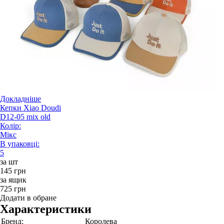
Докладніше
Кепки Xiao Doudi
D12-05 mix old
Колір:
Мікс
В упаковці:
5
за шт
145 грн
за ящик
725 грн
Додати в обране
Характеристики
Бренд:
Королева