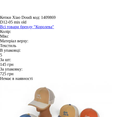
Кепки Xiao Doudi
код: 1409869
D12-05 mix old
Всі товари бренду "Королева"
Колір:
Мікс
Матеріал верху:
Текстиль
В упаковці:
5
За шт:
145
грн
За упаковку:
725
грн
Немає в наявності