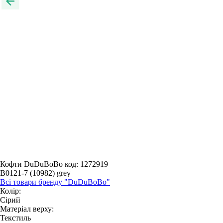
Кофти DuDuBoBo
код: 1272919
B0121-7 (10982) grey
Всі товари бренду "DuDuBoBo"
Колір:
Сірий
Матеріал верху:
Текстиль