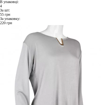
В упаковці:
4
За шт:
55
грн
За упаковку:
220
грн