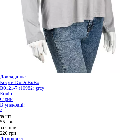
Докладніше
Кофти DuDuBoBo
B0121-7 (10982) grey
Колір:
Сірий
В упаковці:
4
за шт
55 грн
за ящик
220 грн
До кошику