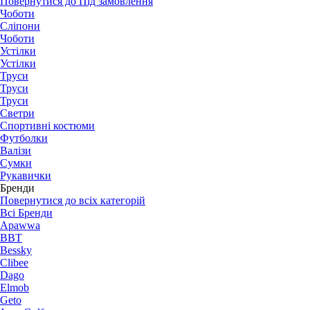
Повернутися до Під замовлення
Чоботи
Сліпони
Чоботи
Устілки
Устілки
Труси
Труси
Труси
Светри
Спортивні костюми
Футболки
Валізи
Сумки
Рукавички
Бренди
Повернутися до всіх категорій
Всі Бренди
Apawwa
BBT
Bessky
Clibee
Dago
Elmob
Geto