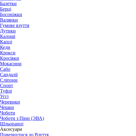
Балетки
Берці
Босоніжки
Валянки
Гумове взуття
Дутики
Калоші
Капці
Кеди
Крокси
Кросівки
Мокасини
Сабо
Сандалії
Сліпони
Спорт
Туфлі
Уггі
Черевики
Чешки
Чоботи
Чоботи з Піни (ЭВА)
Шльопанці
Аксесуари
Повернутися до Взуття