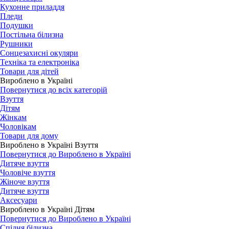
Кухонне приладдя
Пледи
Подушки
Постільна білизна
Рушники
Сонцезахисні окуляри
Техніка та електроніка
Товари для дітей
Вироблено в Україні
Повернутися до всіх категорій
Взуття
Дітям
Жінкам
Чоловікам
Товари для дому
Вироблено в Україні Взуття
Повернутися до Вироблено в Україні
Дитяче взуття
Чоловіче взуття
Жіноче взуття
Дитяче взуття
Аксесуари
Вироблено в Україні Дітям
Повернутися до Вироблено в Україні
Спідня білизна