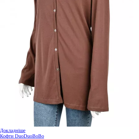
Докладніше
Кофти DuoDuoBoBo