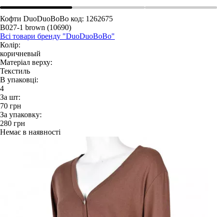
Кофти DuoDuoBoBo
код: 1262675
B027-1 brown (10690)
Всі товари бренду "DuoDuoBoBo"
Колір:
коричневый
Матеріал верху:
Текстиль
В упаковці:
4
За шт:
70
грн
За упаковку:
280
грн
Немає в наявності