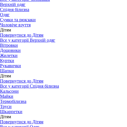
Верхній одяг
Спідня білизна
Одяг
Сумки та рюкзаки
Чоловіче взуття
Дітям
Повернутися до Дітям
Все у категорії Верхній одяг
Вітровки
Дощовики
Жилетки
Куртки
Рукавички
Шапки
Дітям
Повернутися до Дітям
Все у категорії Спідня білизна
Кальсони
Майки
Термобілизна
Труси
Шкарпетки
Дітям
Повернутися до Дітям
Все у категорії Одяг