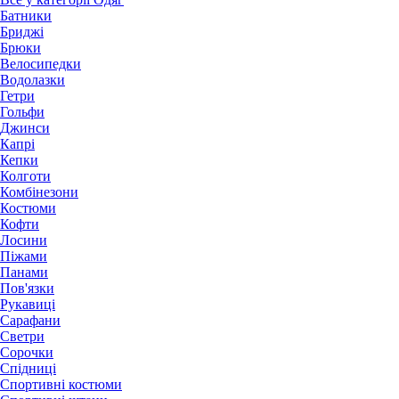
Батники
Бриджі
Брюки
Велосипедки
Водолазки
Гетри
Гольфи
Джинси
Капрі
Кепки
Колготи
Комбінезони
Костюми
Кофти
Лосини
Піжами
Панами
Пов'язки
Рукавиці
Сарафани
Светри
Сорочки
Спідниці
Спортивні костюми