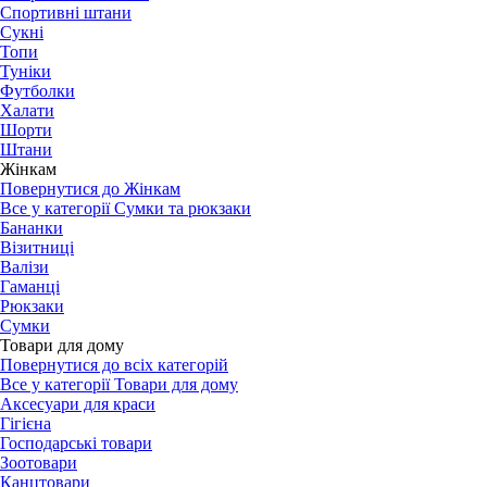
Спортивні штани
Сукні
Топи
Туніки
Футболки
Халати
Шорти
Штани
Жінкам
Повернутися до Жінкам
Все у категорії Сумки та рюкзаки
Бананки
Візитниці
Валізи
Гаманці
Рюкзаки
Сумки
Товари для дому
Повернутися до всіх категорій
Все у категорії Товари для дому
Аксесуари для краси
Гігієна
Господарські товари
Зоотовари
Канцтовари