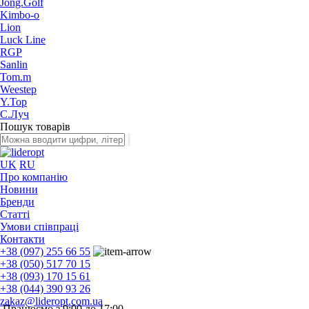
Jong.Golf
Kimbo-o
Lion
Luck Line
RGP
Sanlin
Tom.m
Weestep
Y.Top
С.Луч
Пошук товарів
UK
RU
Про компанію
Новини
Бренди
Статті
Умови співпраці
Контакти
+38 (097) 255 66 55
+38 (050) 517 70 15
+38 (093) 170 15 61
+38 (044) 390 93 26
zakaz@lideropt.com.ua
Працюємо з 9:00 до 17:00