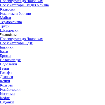
Повернутися до Чоловікам
Все у категорії Спідня білизна
Кальсони
Комплекти білизни
Майки
Термобілизна
Труси
Шкарпетки
Чоловікам
Повернутися до Чоловікам
Все у категорії Одяг
Батники
Бафи
Брюки
Велосипедки
Водолазки
Гетри
Гольфи
Джинси
Кепки
Колготи
Комбінезони
Костюми
Кофти
Піджаки