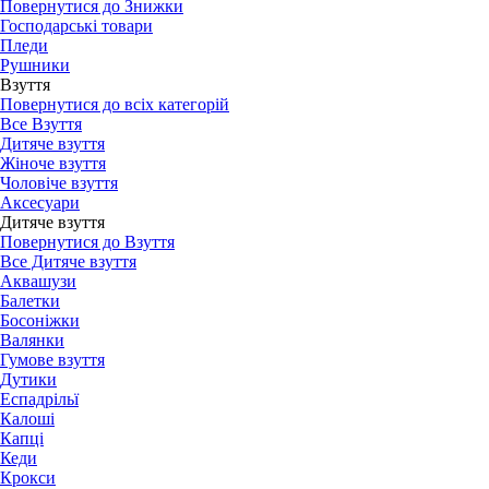
Повернутися до Знижки
Господарські товари
Пледи
Рушники
Взуття
Повернутися до всіх категорій
Все Взуття
Дитяче взуття
Жіноче взуття
Чоловіче взуття
Аксесуари
Дитяче взуття
Повернутися до Взуття
Все Дитяче взуття
Аквашузи
Балетки
Босоніжки
Валянки
Гумове взуття
Дутики
Еспадрільї
Калоші
Капці
Кеди
Крокси