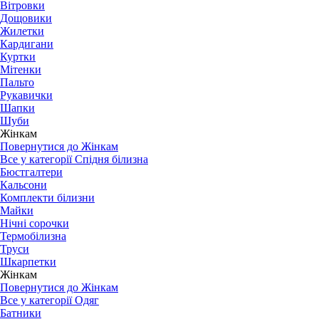
Вітровки
Дощовики
Жилетки
Кардигани
Куртки
Мітенки
Пальто
Рукавички
Шапки
Шуби
Жінкам
Повернутися до Жінкам
Все у категорії Спідня білизна
Бюстгалтери
Кальсони
Комплекти білизни
Майки
Нічні сорочки
Термобілизна
Труси
Шкарпетки
Жінкам
Повернутися до Жінкам
Все у категорії Одяг
Батники