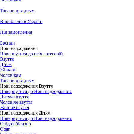
Товари для дому
Вироблено в Україні
Під замовлення
Бренди
Нові надходження
Повернутися до всіх категорій
Взуття
Дітям
Жінкам
Чоловікам
Товари для дому
Нові надходження Взуття
Повернутися до Нові надходження
Дитяче взуття
Чоловіче взуття
Жіноче взуття
Нові надходження Дітям
Повернутися до Нові надходження
Спідня білизна
Одяг