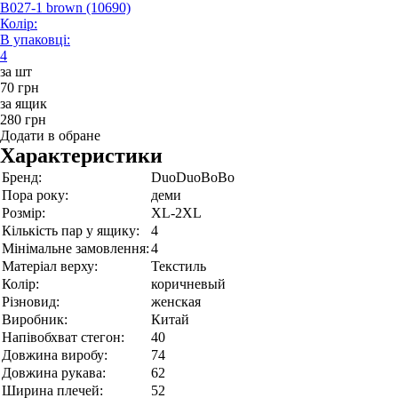
B027-1 brown (10690)
Колір:
В упаковці:
4
за шт
70 грн
за ящик
280 грн
Додати в обране
Характеристики
Бренд:
DuoDuoBoBo
Пора року:
деми
Розмір:
XL-2XL
Кількість пар у ящику:
4
Мінімальне замовлення:
4
Матеріал верху:
Текстиль
Колір:
коричневый
Різновид:
женская
Виробник:
Китай
Напівобхват стегон:
40
Довжина виробу:
74
Довжина рукава:
62
Ширина плечей:
52