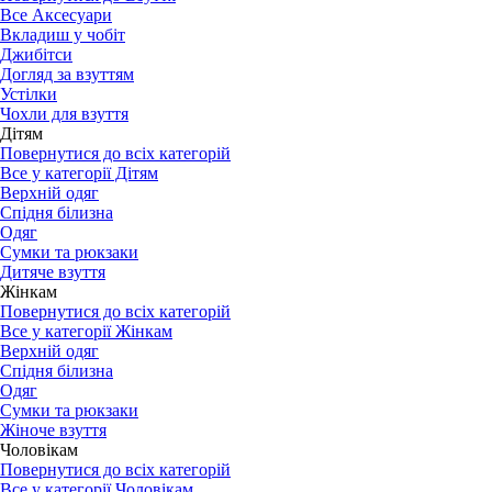
Все Аксесуари
Вкладиш у чобіт
Джибітси
Догляд за взуттям
Устілки
Чохли для взуття
Дітям
Повернутися до всіх категорій
Все у категорії Дітям
Верхній одяг
Спідня білизна
Одяг
Сумки та рюкзаки
Дитяче взуття
Жінкам
Повернутися до всіх категорій
Все у категорії Жінкам
Верхній одяг
Спідня білизна
Одяг
Сумки та рюкзаки
Жіноче взуття
Чоловікам
Повернутися до всіх категорій
Все у категорії Чоловікам