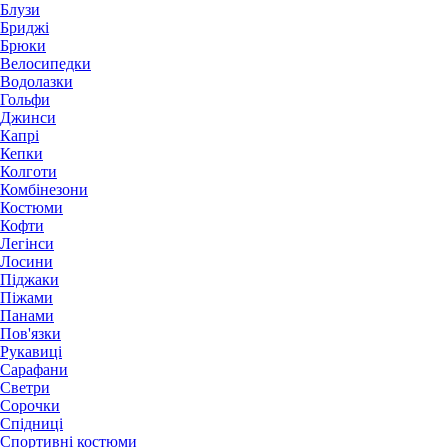
Блузи
Бриджі
Брюки
Велосипедки
Водолазки
Гольфи
Джинси
Капрі
Кепки
Колготи
Комбінезони
Костюми
Кофти
Легінси
Лосини
Піджаки
Піжами
Панами
Пов'язки
Рукавиці
Сарафани
Светри
Сорочки
Спідниці
Спортивні костюми