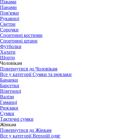
Піжами
Панами
Пов'язки
Рукавиці
Светри
Сорочки
Спортивні костюми
Спортивні штани
Футболки
Халати
Шорти
Чоловікам
Повернутися до Чоловікам
Все у категорії Сумки та рюкзаки
Бананки
Барсетки
Візитниці
Валізи
Гаманці
Рюкзаки
Сумки
Тактичні сумки
Жінкам
Повернутися до Жінкам
Все у категорії Верхній одяг