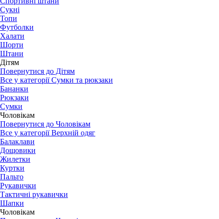
Спортивні штани
Сукні
Топи
Футболки
Халати
Шорти
Штани
Дітям
Повернутися до Дітям
Все у категорії Сумки та рюкзаки
Бананки
Рюкзаки
Сумки
Чоловікам
Повернутися до Чоловікам
Все у категорії Верхній одяг
Балаклави
Дощовики
Жилетки
Куртки
Пальто
Рукавички
Тактичні рукавички
Шапки
Чоловікам