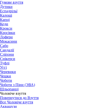
Гумове взуття
Дутики
Еспадрільї
Калоші
Капці
Кеди
Крокси
Кросівки
Лофери
Мокасини
Сабо
Сандалії
Сліпони
Снікерси
Туфлі
Уггі
Черевики
Чешки
Чоботи
Чоботи з Піни (ЭВА)
Шльопанці
Чоловіче взуття
Повернутися до Взуття
Все Чоловіче взуття
Аквашузи