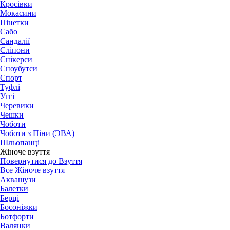
Кросівки
Мокасини
Пінетки
Сабо
Сандалії
Сліпони
Снікерси
Сноубутси
Спорт
Туфлі
Уггі
Черевики
Чешки
Чоботи
Чоботи з Піни (ЭВА)
Шльопанці
Жіноче взуття
Повернутися до Взуття
Все Жіноче взуття
Аквашузи
Балетки
Берці
Босоніжки
Ботфорти
Валянки