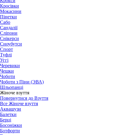
Крокси
Кросівки
Мокасини
Пінетки
Сабо
Сандалії
Сліпони
Снікерси
Сноубутси
Спорт
Туфлі
Уггі
Черевики
Чешки
Чоботи
Чоботи з Піни (ЭВА)
Шльопанці
Жіноче взуття
Повернутися до Взуття
Все Жіноче взуття
Аквашузи
Балетки
Берці
Босоніжки
Ботфорти