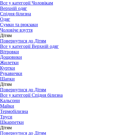
Все у категорії Чоловікам
Верхній одяг
Спідня білизна
Одяг
Сумки та рюкзаки
Чоловіче взуття
Дітям
Повернутися до Дітям
Все у категорії Верхній одяг
Вітровки
Дощовики
Жилетки
Куртки
Рукавички
Шапки
Дітям
Повернутися до Дітям
Все у категорії Спідня білизна
Кальсони
Майки
Термобілизна
Труси
Шкарпетки
Дітям
Повернутися до Дітям