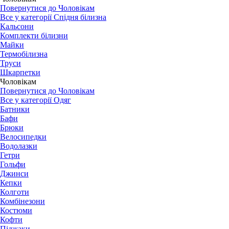
Повернутися до Чоловікам
Все у категорії Спідня білизна
Кальсони
Комплекти білизни
Майки
Термобілизна
Труси
Шкарпетки
Чоловікам
Повернутися до Чоловікам
Все у категорії Одяг
Батники
Бафи
Брюки
Велосипедки
Водолазки
Гетри
Гольфи
Джинси
Кепки
Колготи
Комбінезони
Костюми
Кофти
Піджаки