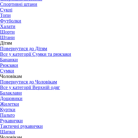
Спортивні штани
Сукні
Топи
Футболки
Халати
Шорти
Штани
Дітям
Повернутися до Дітям
Все у категорії Сумки та рюкзаки
Бананки
Рюкзаки
Сумки
Чоловікам
Повернутися до Чоловікам
Все у категорії Верхній одяг
Балаклави
Дощовики
Жилетки
Куртки
Пальто
Рукавички
Тактичні рукавички
Шапки
Чоловікам