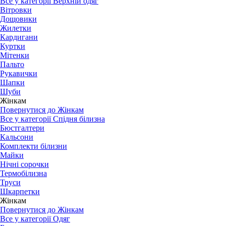
Все у категорії Верхній одяг
Вітровки
Дощовики
Жилетки
Кардигани
Куртки
Мітенки
Пальто
Рукавички
Шапки
Шуби
Жінкам
Повернутися до Жінкам
Все у категорії Спідня білизна
Бюстгалтери
Кальсони
Комплекти білизни
Майки
Нічні сорочки
Термобілизна
Труси
Шкарпетки
Жінкам
Повернутися до Жінкам
Все у категорії Одяг