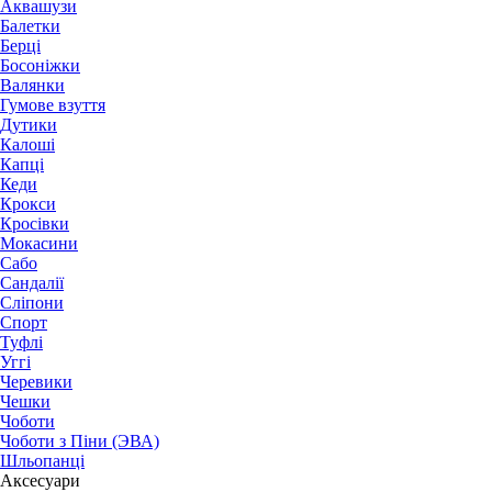
Аквашузи
Балетки
Берці
Босоніжки
Валянки
Гумове взуття
Дутики
Калоші
Капці
Кеди
Крокси
Кросівки
Мокасини
Сабо
Сандалії
Сліпони
Спорт
Туфлі
Уггі
Черевики
Чешки
Чоботи
Чоботи з Піни (ЭВА)
Шльопанці
Аксесуари