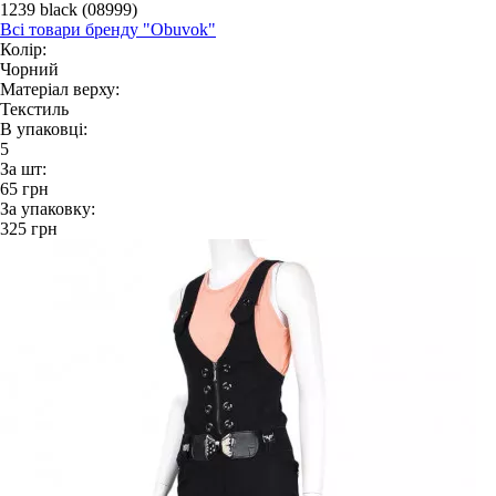
1239 black (08999)
Всі товари бренду "Obuvok"
Колір:
Чорний
Матеріал верху:
Текстиль
В упаковці:
5
За шт:
65
грн
За упаковку:
325
грн