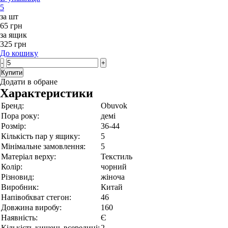
5
за шт
65 грн
за ящик
325 грн
До кошику
-
+
Купити
Додати в обране
Характеристики
Бренд:
Obuvok
Пора року:
демі
Розмір:
36-44
Кількість пар у ящику:
5
Мінімальне замовлення:
5
Матеріал верху:
Текстиль
Колір:
чорний
Різновид:
жіноча
Виробник:
Китай
Напівобхват стегон:
46
Довжина виробу:
160
Наявність:
Є
Кількість кишень всередині:
2