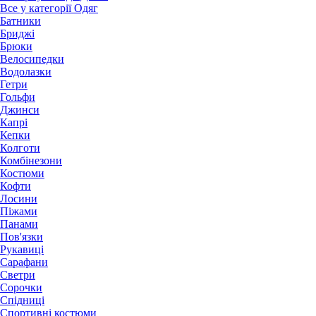
Все у категорії Одяг
Батники
Бриджі
Брюки
Велосипедки
Водолазки
Гетри
Гольфи
Джинси
Капрі
Кепки
Колготи
Комбінезони
Костюми
Кофти
Лосини
Піжами
Панами
Пов'язки
Рукавиці
Сарафани
Светри
Сорочки
Спідниці
Спортивні костюми