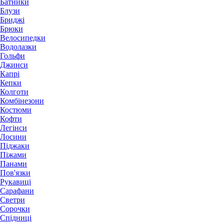
Батники
Блузи
Бриджі
Брюки
Велосипедки
Водолазки
Гольфи
Джинси
Капрі
Кепки
Колготи
Комбінезони
Костюми
Кофти
Легінси
Лосини
Піджаки
Піжами
Панами
Пов'язки
Рукавиці
Сарафани
Светри
Сорочки
Спідниці