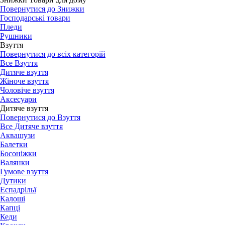
Повернутися до Знижки
Господарські товари
Пледи
Рушники
Взуття
Повернутися до всіх категорій
Все Взуття
Дитяче взуття
Жіноче взуття
Чоловіче взуття
Аксесуари
Дитяче взуття
Повернутися до Взуття
Все Дитяче взуття
Аквашузи
Балетки
Босоніжки
Валянки
Гумове взуття
Дутики
Еспадрільї
Калоші
Капці
Кеди