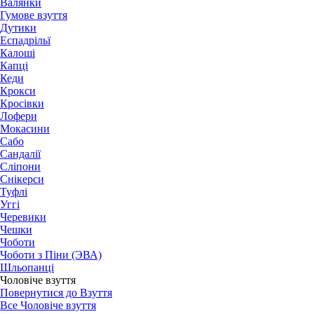
Валянки
Гумове взуття
Дутики
Еспадрільї
Калоші
Капці
Кеди
Крокси
Кросівки
Лофери
Мокасини
Сабо
Сандалії
Сліпони
Снікерси
Туфлі
Уггі
Черевики
Чешки
Чоботи
Чоботи з Піни (ЭВА)
Шльопанці
Чоловіче взуття
Повернутися до Взуття
Все Чоловіче взуття