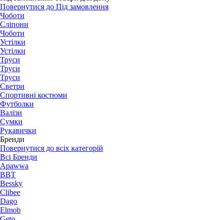
Повернутися до Під замовлення
Чоботи
Сліпони
Чоботи
Устілки
Устілки
Труси
Труси
Труси
Светри
Спортивні костюми
Футболки
Валізи
Сумки
Рукавички
Бренди
Повернутися до всіх категорій
Всі Бренди
Apawwa
BBT
Bessky
Clibee
Dago
Elmob
Geto