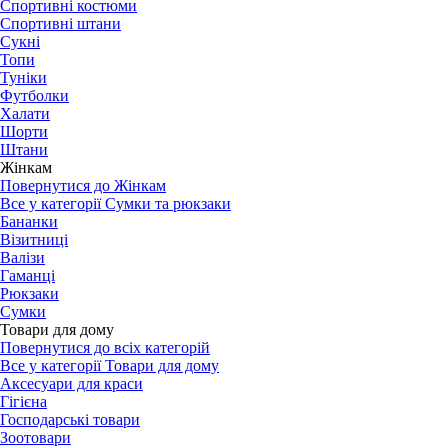
Спортивні костюми
Спортивні штани
Сукні
Топи
Туніки
Футболки
Халати
Шорти
Штани
Жінкам
Повернутися до Жінкам
Все у категорії Сумки та рюкзаки
Бананки
Візитниці
Валізи
Гаманці
Рюкзаки
Сумки
Товари для дому
Повернутися до всіх категорій
Все у категорії Товари для дому
Аксесуари для краси
Гігієна
Господарські товари
Зоотовари