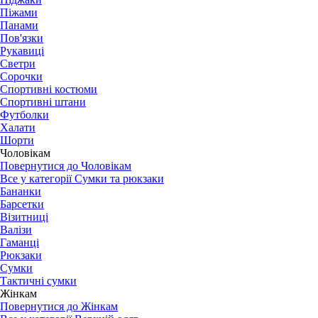
Піжами
Панами
Пов'язки
Рукавиці
Светри
Сорочки
Спортивні костюми
Спортивні штани
Футболки
Халати
Шорти
Чоловікам
Повернутися до Чоловікам
Все у категорії Сумки та рюкзаки
Бананки
Барсетки
Візитниці
Валізи
Гаманці
Рюкзаки
Сумки
Тактичні сумки
Жінкам
Повернутися до Жінкам