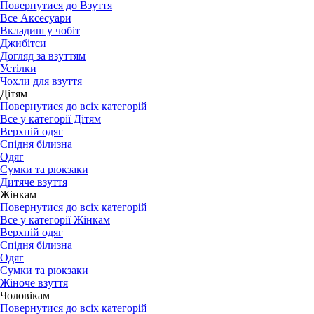
Повернутися до Взуття
Все Аксесуари
Вкладиш у чобіт
Джибітси
Догляд за взуттям
Устілки
Чохли для взуття
Дітям
Повернутися до всіх категорій
Все у категорії Дітям
Верхній одяг
Спідня білизна
Одяг
Сумки та рюкзаки
Дитяче взуття
Жінкам
Повернутися до всіх категорій
Все у категорії Жінкам
Верхній одяг
Спідня білизна
Одяг
Сумки та рюкзаки
Жіноче взуття
Чоловікам
Повернутися до всіх категорій