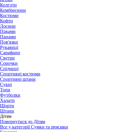
Колготи
Комбінезони
Костюми
Кофти
Лосини
Піжами
Панами
Пов'язки
Рукавиці
Сарафани
Светри
Сорочки
Спідниці
Спортивні костюми
Спортивні штани
Сукні
Топи
Футболки
Халати
Шорти
Штани
Дітям
Повернутися до Дітям
Все у категорії Сумки та рюкзаки