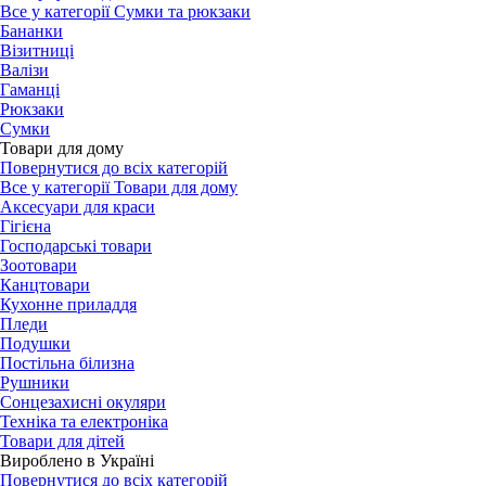
Все у категорії Сумки та рюкзаки
Бананки
Візитниці
Валізи
Гаманці
Рюкзаки
Сумки
Товари для дому
Повернутися до всіх категорій
Все у категорії Товари для дому
Аксесуари для краси
Гігієна
Господарські товари
Зоотовари
Канцтовари
Кухонне приладдя
Пледи
Подушки
Постільна білизна
Рушники
Сонцезахисні окуляри
Техніка та електроніка
Товари для дітей
Вироблено в Україні
Повернутися до всіх категорій