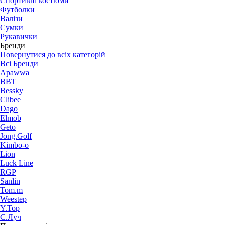
Спортивні костюми
Футболки
Валізи
Сумки
Рукавички
Бренди
Повернутися до всіх категорій
Всі Бренди
Apawwa
BBT
Bessky
Clibee
Dago
Elmob
Geto
Jong.Golf
Kimbo-o
Lion
Luck Line
RGP
Sanlin
Tom.m
Weestep
Y.Top
С.Луч