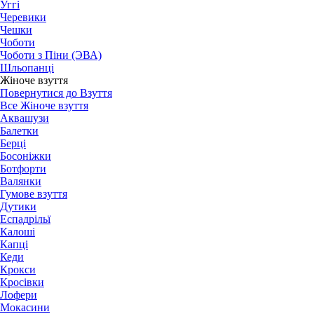
Уггі
Черевики
Чешки
Чоботи
Чоботи з Піни (ЭВА)
Шльопанці
Жіноче взуття
Повернутися до Взуття
Все Жіноче взуття
Аквашузи
Балетки
Берці
Босоніжки
Ботфорти
Валянки
Гумове взуття
Дутики
Еспадрільї
Калоші
Капці
Кеди
Крокси
Кросівки
Лофери
Мокасини