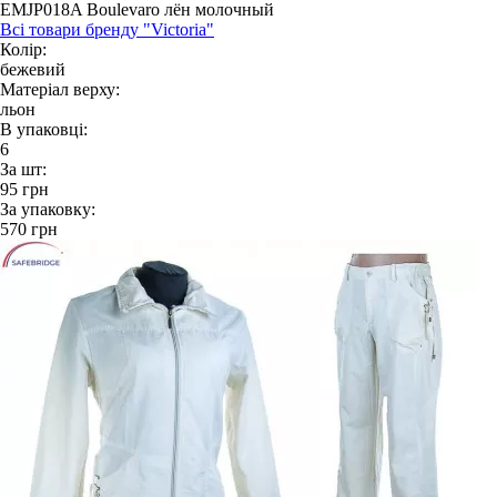
EMJP018A Boulevaro лён молочный
Всі товари бренду "Victoria"
Колір:
бежевий
Матеріал верху:
льон
В упаковці:
6
За шт:
95
грн
За упаковку:
570
грн