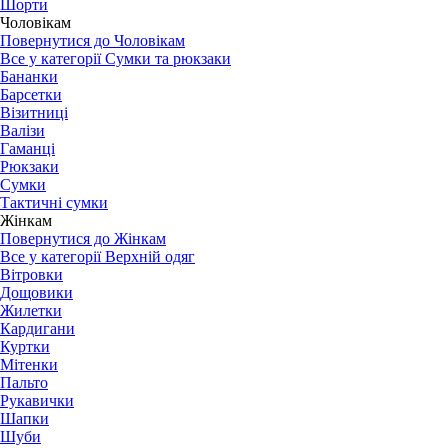
Шорти
Чоловікам
Повернутися до Чоловікам
Все у категорії Сумки та рюкзаки
Бананки
Барсетки
Візитниці
Валізи
Гаманці
Рюкзаки
Сумки
Тактичні сумки
Жінкам
Повернутися до Жінкам
Все у категорії Верхній одяг
Вітровки
Дощовики
Жилетки
Кардигани
Куртки
Мітенки
Пальто
Рукавички
Шапки
Шуби