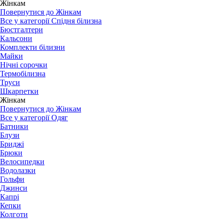
Жінкам
Повернутися до Жінкам
Все у категорії Спідня білизна
Бюстгалтери
Кальсони
Комплекти білизни
Майки
Нічні сорочки
Термобілизна
Труси
Шкарпетки
Жінкам
Повернутися до Жінкам
Все у категорії Одяг
Батники
Блузи
Бриджі
Брюки
Велосипедки
Водолазки
Гольфи
Джинси
Капрі
Кепки
Колготи