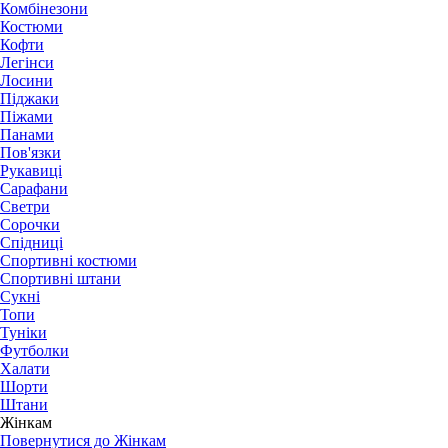
Комбінезони
Костюми
Кофти
Легінси
Лосини
Піджаки
Піжами
Панами
Пов'язки
Рукавиці
Сарафани
Светри
Сорочки
Спідниці
Спортивні костюми
Спортивні штани
Сукні
Топи
Туніки
Футболки
Халати
Шорти
Штани
Жінкам
Повернутися до Жінкам