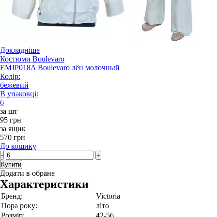
Докладніше
Костюми Boulevaro
EMJP018A Boulevaro лён молочный
Колір:
бежевий
В упаковці:
6
за шт
95 грн
за ящик
570 грн
До кошику
-
+
Купити
Додати в обране
Характеристики
Бренд:
Victoria
Пора року:
літо
Розмір:
42-56