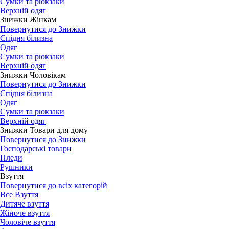
Сумки та рюкзаки
Верхній одяг
Знижки Жінкам
Повернутися до Знижки
Спідня білизна
Одяг
Сумки та рюкзаки
Верхній одяг
Знижки Чоловікам
Повернутися до Знижки
Спідня білизна
Одяг
Сумки та рюкзаки
Верхній одяг
Знижки Товари для дому
Повернутися до Знижки
Господарські товари
Пледи
Рушники
Взуття
Повернутися до всіх категорій
Все Взуття
Дитяче взуття
Жіноче взуття
Чоловіче взуття