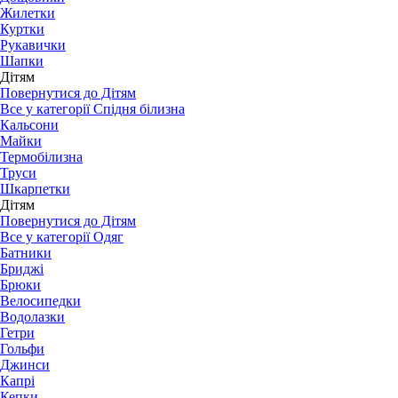
Жилетки
Куртки
Рукавички
Шапки
Дітям
Повернутися до Дітям
Все у категорії Спідня білизна
Кальсони
Майки
Термобілизна
Труси
Шкарпетки
Дітям
Повернутися до Дітям
Все у категорії Одяг
Батники
Бриджі
Брюки
Велосипедки
Водолазки
Гетри
Гольфи
Джинси
Капрі
Кепки