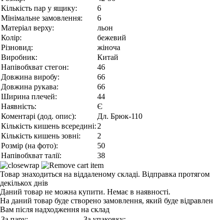
Кількість пар у ящику:
6
Мінімальне замовлення:
6
Матеріал верху:
льон
Колір:
бежевий
Різновид:
жіноча
Виробник:
Китай
Напівобхват стегон:
46
Довжина виробу:
66
Довжина рукава:
66
Ширина плечей:
44
Наявність:
Є
Коментарі (дод. опис):
Дл. Брюк-110
Кількість кишень всередині:
2
Кількість кишень зовні:
2
Розмір (на фото):
50
Напівобхват талії:
38
Товар знаходиться на віддаленому складі. Відправка протягом
декількох днів
Даний товар не можна купити. Немає в наявності.
На даний товар буде створено замовлення, який буде відравлен
Вам після надходження на склад
За пару:
За упаковку: