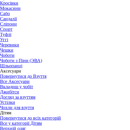
Кросівки
Мокасини
Сабо
Сандалії
Сліпони
Спорт
Туфлі
Уггі
Черевики
Чешки
Чоботи
Чоботи з Піни (ЭВА)
Шльопанці
Аксесуари
Повернутися до Взуття
Все Аксесуари
Вкладиш у чобіт
Джибітси
Догляд за взуттям
Устілки
Чохли для взуття
Дітям
Повернутися до всіх категорій
Все у категорії Дітям
Верхній одяг