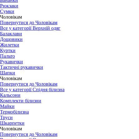
Бананки
Рюкзаки
Сумки
Чоловікам
Повернутися до Чоловікам
Все у категорії Верхній одяг
Балаклави
Дощовики
Жилетки
Куртки
Пальто
Рукавички
Тактичні рукавички
Шапки
Чоловікам
Повернутися до Чоловікам
Все у категорії Спідня білизна
Кальсони
Комплекти білизни
Майки
Термобілизна
Труси
Шкарпетки
Чоловікам
Повернутися до Чоловікам