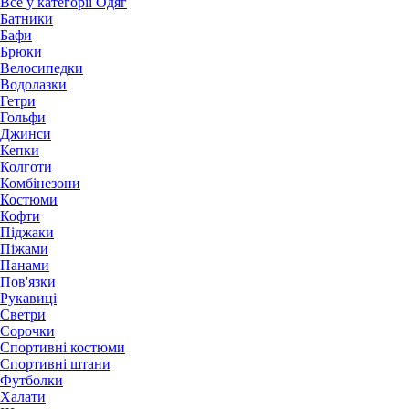
Все у категорії Одяг
Батники
Бафи
Брюки
Велосипедки
Водолазки
Гетри
Гольфи
Джинси
Кепки
Колготи
Комбінезони
Костюми
Кофти
Піджаки
Піжами
Панами
Пов'язки
Рукавиці
Светри
Сорочки
Спортивні костюми
Спортивні штани
Футболки
Халати