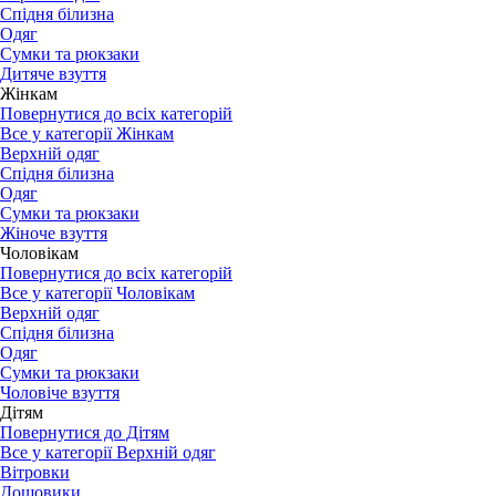
Спідня білизна
Одяг
Сумки та рюкзаки
Дитяче взуття
Жінкам
Повернутися до всіх категорій
Все у категорії Жінкам
Верхній одяг
Спідня білизна
Одяг
Сумки та рюкзаки
Жіноче взуття
Чоловікам
Повернутися до всіх категорій
Все у категорії Чоловікам
Верхній одяг
Спідня білизна
Одяг
Сумки та рюкзаки
Чоловіче взуття
Дітям
Повернутися до Дітям
Все у категорії Верхній одяг
Вітровки
Дощовики