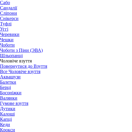
Сабо
Сандалії
Сліпони
Снікерси
Туфлі
Уггі
Черевики
Чешки
Чоботи
Чоботи з Піни (ЭВА)
Шльопанці
Чоловіче взуття
Повернутися до Взуття
Все Чоловіче взуття
Аквашузи
Балетки
Берці
Босоніжки
Валянки
Гумове взуття
Дутики
Калоші
Капці
Кеди
Крокси