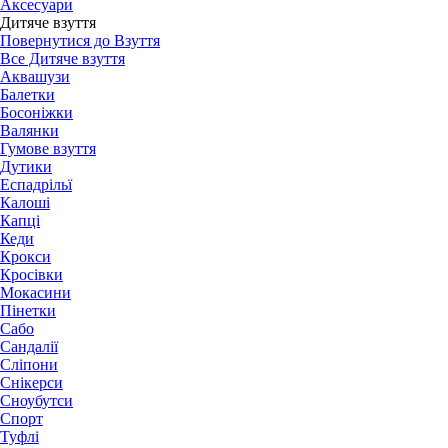
Аксесуари
Дитяче взуття
Повернутися до Взуття
Все Дитяче взуття
Аквашузи
Балетки
Босоніжки
Валянки
Гумове взуття
Дутики
Еспадрільї
Калоші
Капці
Кеди
Крокси
Кросівки
Мокасини
Пінетки
Сабо
Сандалії
Сліпони
Снікерси
Сноубутси
Спорт
Туфлі