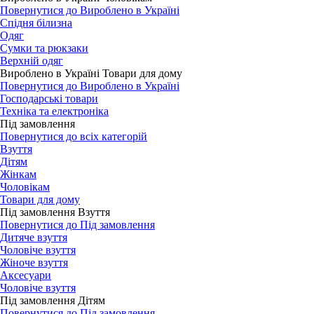
Повернутися до Вироблено в Україні
Спідня білизна
Одяг
Сумки та рюкзаки
Верхній одяг
Вироблено в Україні Товари для дому
Повернутися до Вироблено в Україні
Господарські товари
Техніка та електроніка
Під замовлення
Повернутися до всіх категорій
Взуття
Дітям
Жінкам
Чоловікам
Товари для дому
Під замовлення Взуття
Повернутися до Під замовлення
Дитяче взуття
Чоловіче взуття
Жіноче взуття
Аксесуари
Чоловіче взуття
Під замовлення Дітям
Повернутися до Під замовлення