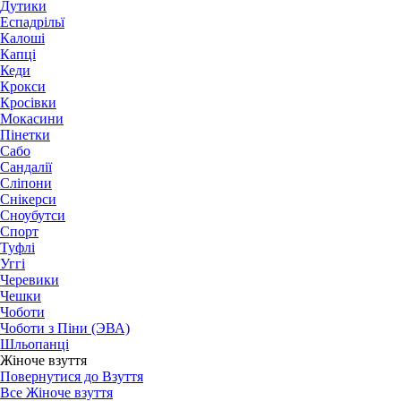
Дутики
Еспадрільї
Калоші
Капці
Кеди
Крокси
Кросівки
Мокасини
Пінетки
Сабо
Сандалії
Сліпони
Снікерси
Сноубутси
Спорт
Туфлі
Уггі
Черевики
Чешки
Чоботи
Чоботи з Піни (ЭВА)
Шльопанці
Жіноче взуття
Повернутися до Взуття
Все Жіноче взуття