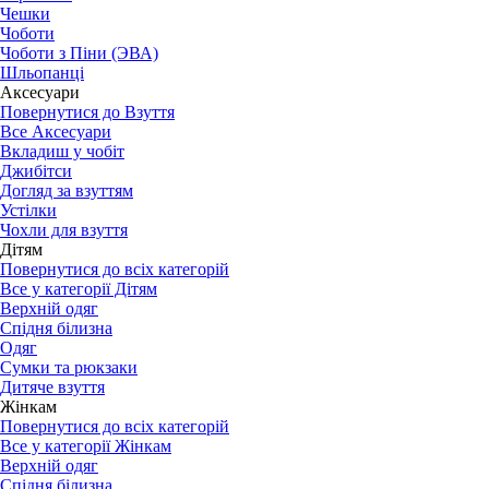
Чешки
Чоботи
Чоботи з Піни (ЭВА)
Шльопанці
Аксесуари
Повернутися до Взуття
Все Аксесуари
Вкладиш у чобіт
Джибітси
Догляд за взуттям
Устілки
Чохли для взуття
Дітям
Повернутися до всіх категорій
Все у категорії Дітям
Верхній одяг
Спідня білизна
Одяг
Сумки та рюкзаки
Дитяче взуття
Жінкам
Повернутися до всіх категорій
Все у категорії Жінкам
Верхній одяг
Спідня білизна