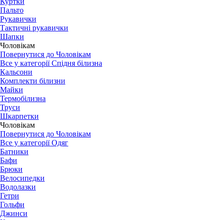
Куртки
Пальто
Рукавички
Тактичні рукавички
Шапки
Чоловікам
Повернутися до Чоловікам
Все у категорії Спідня білизна
Кальсони
Комплекти білизни
Майки
Термобілизна
Труси
Шкарпетки
Чоловікам
Повернутися до Чоловікам
Все у категорії Одяг
Батники
Бафи
Брюки
Велосипедки
Водолазки
Гетри
Гольфи
Джинси