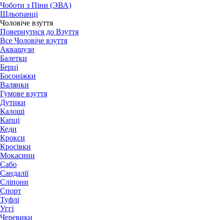
Чоботи з Піни (ЭВА)
Шльопанці
Чоловіче взуття
Повернутися до Взуття
Все Чоловіче взуття
Аквашузи
Балетки
Берці
Босоніжки
Валянки
Гумове взуття
Дутики
Калоші
Капці
Кеди
Крокси
Кросівки
Мокасини
Сабо
Сандалії
Сліпони
Спорт
Туфлі
Уггі
Черевики