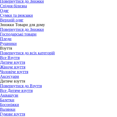
Повернутися до Знижки
Спідня білизна
Одяг
Сумки та рюкзаки
Верхній одяг
Знижки Товари для дому
Повернутися до Знижки
Господарські товари
Пледи
Рушники
Взуття
Повернутися до всіх категорій
Все Взуття
Дитяче взуття
Жіноче взуття
Чоловіче взуття
Аксесуари
Дитяче взуття
Повернутися до Взуття
Все Дитяче взуття
Аквашузи
Балетки
Босоніжки
Валянки
Гумове взуття