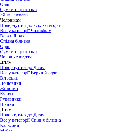
Одяг
Сумки та рюкзаки
Жіноче взуття
Чоловікам
Повернутися до всіх категорій
Все у категорії Чоловікам
Верхній одяг
Спідня білизна
Одяг
Сумки та рюкзаки
Чоловіче взуття
Дітям
Повернутися до Дітям
Все у категорії Верхній одяг
Вітровки
Дощовики
Жилетки
Куртки
Рукавички
Шапки
Дітям
Повернутися до Дітям
Все у категорії Спідня білизна
Кальсони
Майки