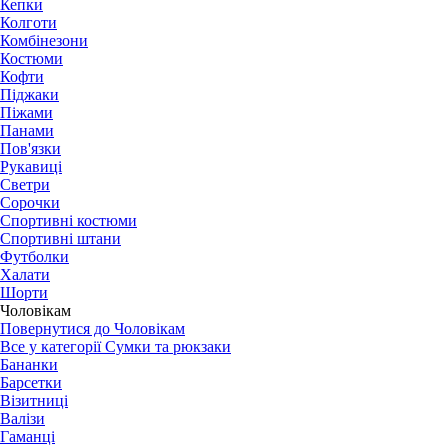
Кепки
Колготи
Комбінезони
Костюми
Кофти
Піджаки
Піжами
Панами
Пов'язки
Рукавиці
Светри
Сорочки
Спортивні костюми
Спортивні штани
Футболки
Халати
Шорти
Чоловікам
Повернутися до Чоловікам
Все у категорії Сумки та рюкзаки
Бананки
Барсетки
Візитниці
Валізи
Гаманці