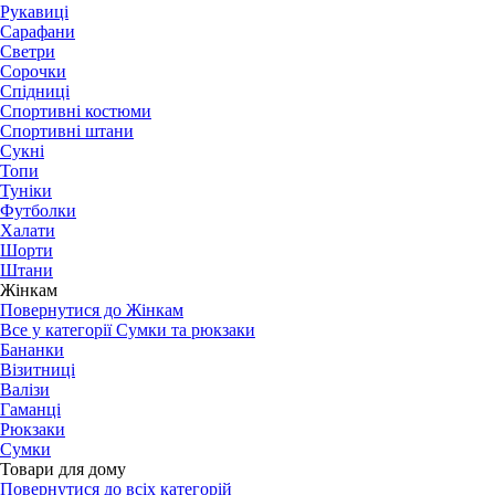
Рукавиці
Сарафани
Светри
Сорочки
Спідниці
Спортивні костюми
Спортивні штани
Сукні
Топи
Туніки
Футболки
Халати
Шорти
Штани
Жінкам
Повернутися до Жінкам
Все у категорії Сумки та рюкзаки
Бананки
Візитниці
Валізи
Гаманці
Рюкзаки
Сумки
Товари для дому
Повернутися до всіх категорій