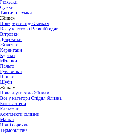
Рюкзаки
Сумки
Тактичні сумки
Жінкам
Повернутися до Жінкам
Все у категорії Верхній одяг
Вітровки
Дощовики
Жилетки
Кардигани
Куртки
Мітенки
Пальто
Рукавички
Шапки
Шуби
Жінкам
Повернутися до Жінкам
Все у категорії Спідня білизна
Бюстгалтери
Кальсони
Комплекти білизни
Майки
Нічні сорочки
Термобілизна