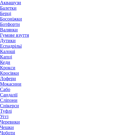
Аквашузи
Балетки
Берці
Босоніжки
Ботфорти
Валянки
Гумове взуття
Дутики
Еспадрільї
Калоші
Капці
Кеди
Крокси
Кросівки
Лофери
Мокасини
Сабо
Сандалії
Сліпони
Снікерси
Туфлі
Уггі
Черевики
Чешки
Чоботи