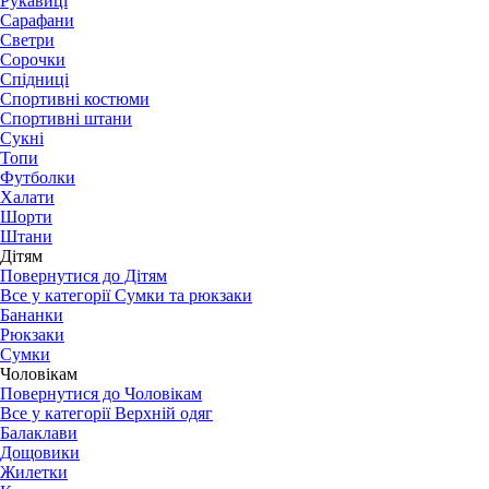
Рукавиці
Сарафани
Светри
Сорочки
Спідниці
Спортивні костюми
Спортивні штани
Сукні
Топи
Футболки
Халати
Шорти
Штани
Дітям
Повернутися до Дітям
Все у категорії Сумки та рюкзаки
Бананки
Рюкзаки
Сумки
Чоловікам
Повернутися до Чоловікам
Все у категорії Верхній одяг
Балаклави
Дощовики
Жилетки