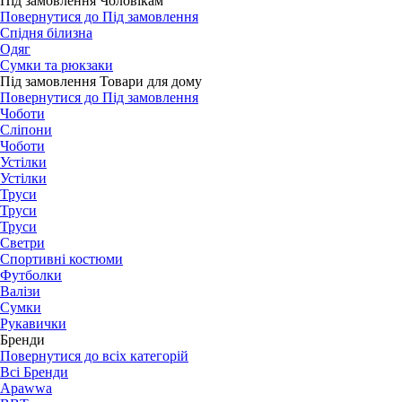
Під замовлення Чоловікам
Повернутися до Під замовлення
Спідня білизна
Одяг
Сумки та рюкзаки
Під замовлення Товари для дому
Повернутися до Під замовлення
Чоботи
Сліпони
Чоботи
Устілки
Устілки
Труси
Труси
Труси
Светри
Спортивні костюми
Футболки
Валізи
Сумки
Рукавички
Бренди
Повернутися до всіх категорій
Всі Бренди
Apawwa