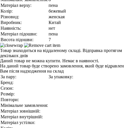
Матеріал верху:
пена
Колір:
бежевый
Різновид:
женская
Виробник:
Китай
Наявність:
нет
Матеріал підошви:
пена
Висота підошви:
7
Товар знаходиться на віддаленому складі. Відправка протягом
декількох днів
Даний товар не можна купити. Немає в наявності.
На даний товар буде створено замовлення, який буде відравлен
Вам після надходження на склад
За пару:
За упаковку:
Бренд:
Сезон:
Розмір:
Повтори:
Мінімальне замовлення:
Матеріал зовнішній:
Матеріал внутрішній:
Матеріал устілки: