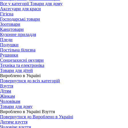
Все у категорії Товари для дому
Аксесуари для краси
Гігієна
Господарські товари
Зоотовари
Канцтовари
Кухонне приладдя
Пледи
Подушки
Постільна білизна
Рушники
Сонцезахисні окуляри
Техніка та електроніка
Товари для дітей
Вироблено в Україні
Повернутися до всіх категорій
Взуття
Дітям
Жінкам
Чоловікам
Товари для дому
Вироблено в Україні Взуття
Повернутися до Вироблено в Україні
Дитяче взуття
Чоловіче взуття