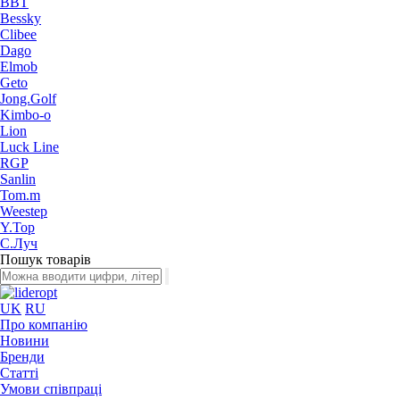
BBT
Bessky
Clibee
Dago
Elmob
Geto
Jong.Golf
Kimbo-o
Lion
Luck Line
RGP
Sanlin
Tom.m
Weestep
Y.Top
С.Луч
Пошук товарів
UK
RU
Про компанію
Новини
Бренди
Статті
Умови співпраці