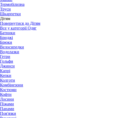
Термобілизна
Труси
Шкарпетки
Дітям
Повернутися до Дітям
Все у категорії Одяг
Батники
Бриджі
Брюки
Велосипедки
Водолазки
Гетри
Гольфи
Джинси
Капрі
Кепки
Колготи
Комбінезони
Костюми
Кофти
Лосини
Піжами
Панами
Пов'язки