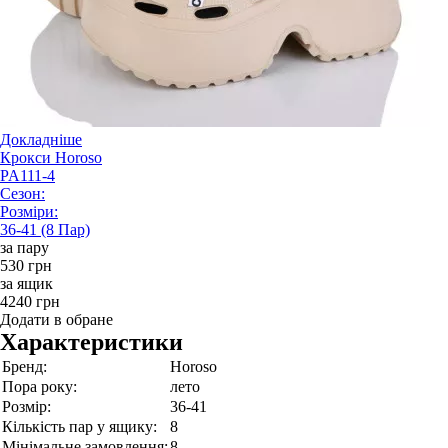
Докладніше
Крокси Horoso
PA111-4
Сезон:
Розміри:
36-41 (8 Пар)
за пару
530 грн
за ящик
4240 грн
Додати в обране
Характеристики
Бренд:
Horoso
Пора року:
лето
Розмір:
36-41
Кількість пар у ящику:
8
Мінімальне замовлення:
8