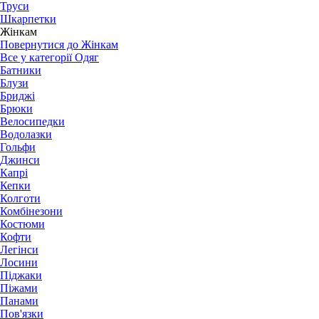
Труси
Шкарпетки
Жінкам
Повернутися до Жінкам
Все у категорії Одяг
Батники
Блузи
Бриджі
Брюки
Велосипедки
Водолазки
Гольфи
Джинси
Капрі
Кепки
Колготи
Комбінезони
Костюми
Кофти
Легінси
Лосини
Піджаки
Піжами
Панами
Пов'язки