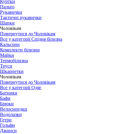
Куртки
Пальто
Рукавички
Тактичні рукавички
Шапки
Чоловікам
Повернутися до Чоловікам
Все у категорії Спідня білизна
Кальсони
Комплекти білизни
Майки
Термобілизна
Труси
Шкарпетки
Чоловікам
Повернутися до Чоловікам
Все у категорії Одяг
Батники
Бафи
Брюки
Велосипедки
Водолазки
Гетри
Гольфи
Джинси