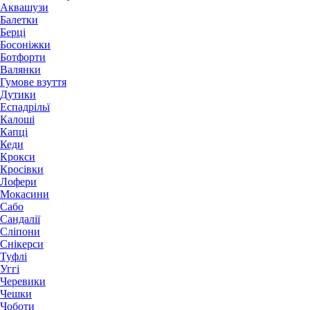
Аквашузи
Балетки
Берці
Босоніжки
Ботфорти
Валянки
Гумове взуття
Дутики
Еспадрільї
Калоші
Капці
Кеди
Крокси
Кросівки
Лофери
Мокасини
Сабо
Сандалії
Сліпони
Снікерси
Туфлі
Уггі
Черевики
Чешки
Чоботи