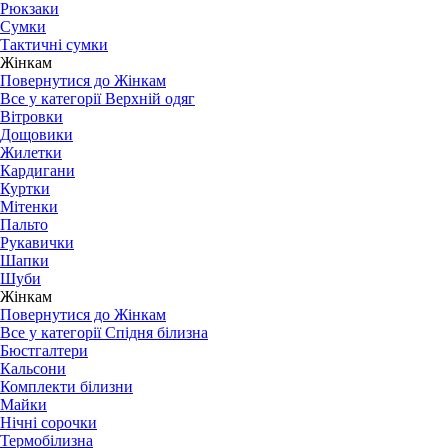
Рюкзаки
Сумки
Тактичні сумки
Жінкам
Повернутися до Жінкам
Все у категорії Верхній одяг
Вітровки
Дощовики
Жилетки
Кардигани
Куртки
Мітенки
Пальто
Рукавички
Шапки
Шуби
Жінкам
Повернутися до Жінкам
Все у категорії Спідня білизна
Бюстгалтери
Кальсони
Комплекти білизни
Майки
Нічні сорочки
Термобілизна