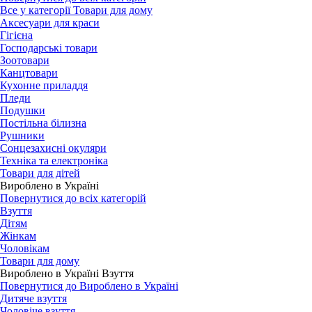
Все у категорії Товари для дому
Аксесуари для краси
Гігієна
Господарські товари
Зоотовари
Канцтовари
Кухонне приладдя
Пледи
Подушки
Постільна білизна
Рушники
Сонцезахисні окуляри
Техніка та електроніка
Товари для дітей
Вироблено в Україні
Повернутися до всіх категорій
Взуття
Дітям
Жінкам
Чоловікам
Товари для дому
Вироблено в Україні Взуття
Повернутися до Вироблено в Україні
Дитяче взуття
Чоловіче взуття