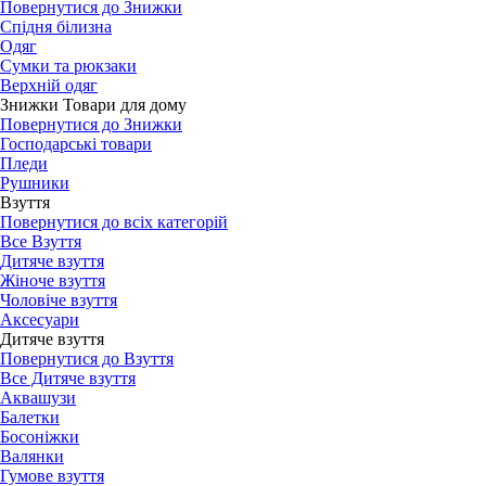
Повернутися до Знижки
Спідня білизна
Одяг
Сумки та рюкзаки
Верхній одяг
Знижки Товари для дому
Повернутися до Знижки
Господарські товари
Пледи
Рушники
Взуття
Повернутися до всіх категорій
Все Взуття
Дитяче взуття
Жіноче взуття
Чоловіче взуття
Аксесуари
Дитяче взуття
Повернутися до Взуття
Все Дитяче взуття
Аквашузи
Балетки
Босоніжки
Валянки
Гумове взуття