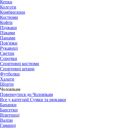
Кепки
Колготи
Комбінезони
Костюми
Кофти
Піджаки
Піжами
Панами
Пов'язки
Рукавиці
Светри
Сорочки
Спортивні костюми
Спортивні штани
Футболки
Халати
Шорти
Чоловікам
Повернутися до Чоловікам
Все у категорії Сумки та рюкзаки
Бананки
Барсетки
Візитниці
Валізи
Гаманці