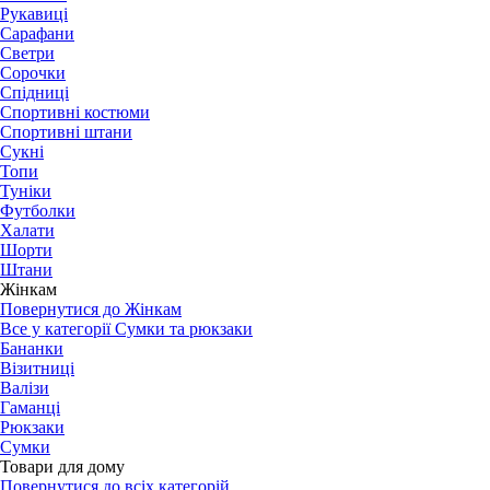
Рукавиці
Сарафани
Светри
Сорочки
Спідниці
Спортивні костюми
Спортивні штани
Сукні
Топи
Туніки
Футболки
Халати
Шорти
Штани
Жінкам
Повернутися до Жінкам
Все у категорії Сумки та рюкзаки
Бананки
Візитниці
Валізи
Гаманці
Рюкзаки
Сумки
Товари для дому
Повернутися до всіх категорій