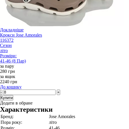
Докладніше
Крокси Jose Amorales
116372
Сезон
літо
Розміри:
41-46 (8 Пар)
за пару
280 грн
за ящик
2240 грн
До кошику
-
+
Купити
Додати в обране
Характеристики
Бренд:
Jose Amorales
Пора року:
літо
Розмір:
41-46