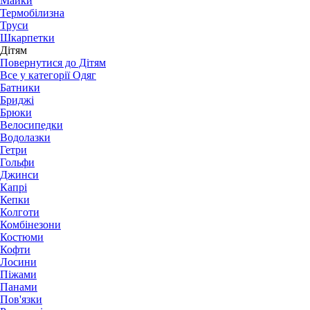
Майки
Термобілизна
Труси
Шкарпетки
Дітям
Повернутися до Дітям
Все у категорії Одяг
Батники
Бриджі
Брюки
Велосипедки
Водолазки
Гетри
Гольфи
Джинси
Капрі
Кепки
Колготи
Комбінезони
Костюми
Кофти
Лосини
Піжами
Панами
Пов'язки