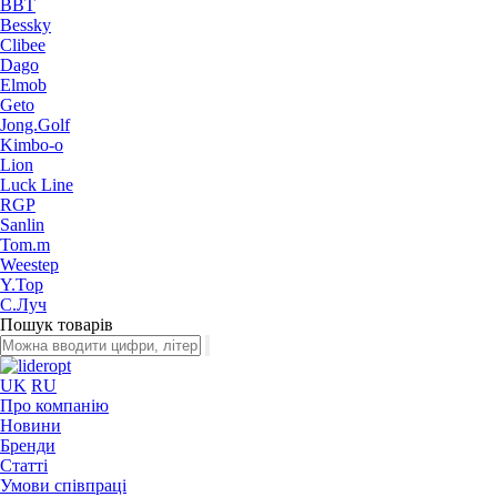
BBT
Bessky
Clibee
Dago
Elmob
Geto
Jong.Golf
Kimbo-o
Lion
Luck Line
RGP
Sanlin
Tom.m
Weestep
Y.Top
С.Луч
Пошук товарів
UK
RU
Про компанію
Новини
Бренди
Статті
Умови співпраці