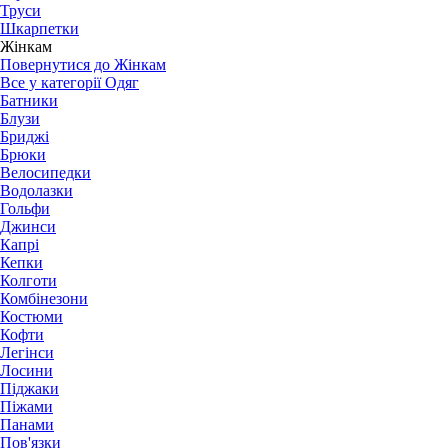
Труси
Шкарпетки
Жінкам
Повернутися до Жінкам
Все у категорії Одяг
Батники
Блузи
Бриджі
Брюки
Велосипедки
Водолазки
Гольфи
Джинси
Капрі
Кепки
Колготи
Комбінезони
Костюми
Кофти
Легінси
Лосини
Піджаки
Піжами
Панами
Пов'язки