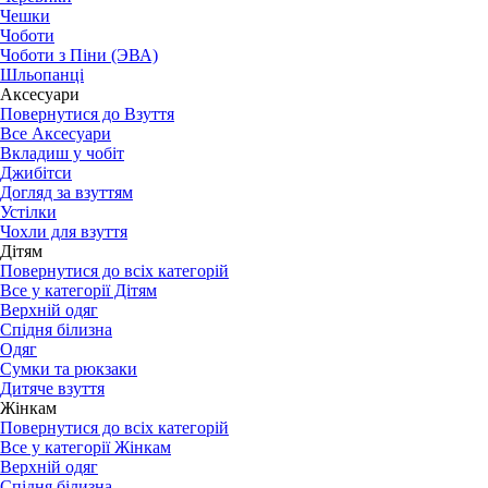
Чешки
Чоботи
Чоботи з Піни (ЭВА)
Шльопанці
Аксесуари
Повернутися до Взуття
Все Аксесуари
Вкладиш у чобіт
Джибітси
Догляд за взуттям
Устілки
Чохли для взуття
Дітям
Повернутися до всіх категорій
Все у категорії Дітям
Верхній одяг
Спідня білизна
Одяг
Сумки та рюкзаки
Дитяче взуття
Жінкам
Повернутися до всіх категорій
Все у категорії Жінкам
Верхній одяг
Спідня білизна