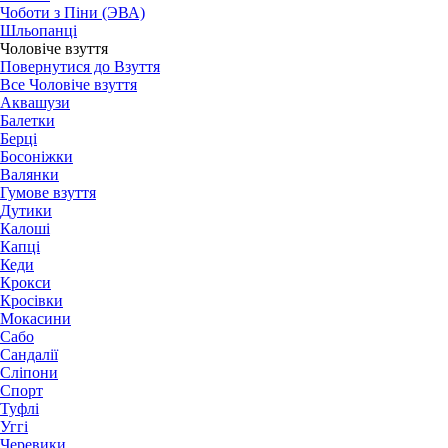
Чоботи з Піни (ЭВА)
Шльопанці
Чоловіче взуття
Повернутися до Взуття
Все Чоловіче взуття
Аквашузи
Балетки
Берці
Босоніжки
Валянки
Гумове взуття
Дутики
Калоші
Капці
Кеди
Крокси
Кросівки
Мокасини
Сабо
Сандалії
Сліпони
Спорт
Туфлі
Уггі
Черевики