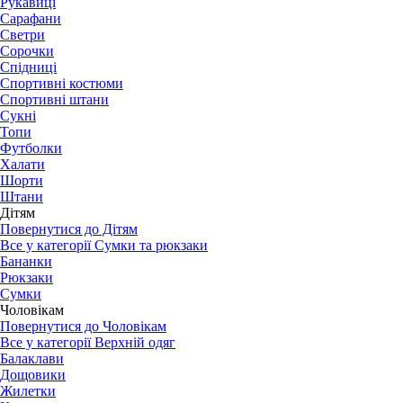
Рукавиці
Сарафани
Светри
Сорочки
Спідниці
Спортивні костюми
Спортивні штани
Сукні
Топи
Футболки
Халати
Шорти
Штани
Дітям
Повернутися до Дітям
Все у категорії Сумки та рюкзаки
Бананки
Рюкзаки
Сумки
Чоловікам
Повернутися до Чоловікам
Все у категорії Верхній одяг
Балаклави
Дощовики
Жилетки