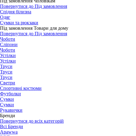
Під замовлення Чоловікам
Повернутися до Під замовлення
Спідня білизна
Одяг
Сумки та рюкзаки
Під замовлення Товари для дому
Повернутися до Під замовлення
Чоботи
Сліпони
Чоботи
Устілки
Устілки
Труси
Труси
Труси
Светри
Спортивні костюми
Футболки
Сумки
Сумки
Рукавички
Бренди
Повернутися до всіх категорій
Всі Бренди
Apawwa