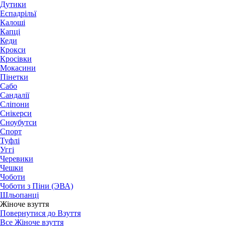
Дутики
Еспадрільї
Калоші
Капці
Кеди
Крокси
Кросівки
Мокасини
Пінетки
Сабо
Сандалії
Сліпони
Снікерси
Сноубутси
Спорт
Туфлі
Уггі
Черевики
Чешки
Чоботи
Чоботи з Піни (ЭВА)
Шльопанці
Жіноче взуття
Повернутися до Взуття
Все Жіноче взуття