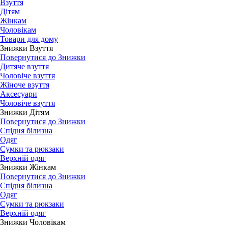
Взуття
Дітям
Жінкам
Чоловікам
Товари для дому
Знижки Взуття
Повернутися до Знижки
Дитяче взуття
Чоловіче взуття
Жіноче взуття
Аксесуари
Чоловіче взуття
Знижки Дітям
Повернутися до Знижки
Спідня білизна
Одяг
Сумки та рюкзаки
Верхній одяг
Знижки Жінкам
Повернутися до Знижки
Спідня білизна
Одяг
Сумки та рюкзаки
Верхній одяг
Знижки Чоловікам