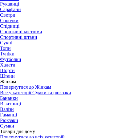
Рукавиці
Сарафани
Светри
Сорочки
Спідниці
Спортивні костюми
Спортивні штани
Сукні
Топи
Туніки
Футболки
Халати
Шорти
Штани
Жінкам
Повернутися до Жінкам
Все у категорії Сумки та рюкзаки
Бананки
Візитниці
Валізи
Гаманці
Рюкзаки
Сумки
Товари для дому
Повернутися до всіх категорій