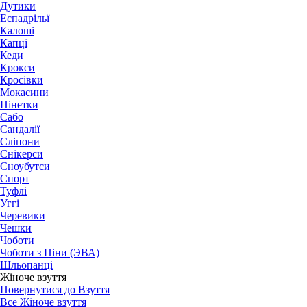
Дутики
Еспадрільї
Калоші
Капці
Кеди
Крокси
Кросівки
Мокасини
Пінетки
Сабо
Сандалії
Сліпони
Снікерси
Сноубутси
Спорт
Туфлі
Уггі
Черевики
Чешки
Чоботи
Чоботи з Піни (ЭВА)
Шльопанці
Жіноче взуття
Повернутися до Взуття
Все Жіноче взуття