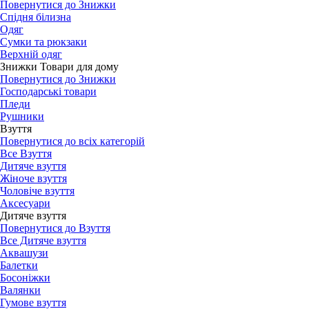
Повернутися до Знижки
Спідня білизна
Одяг
Сумки та рюкзаки
Верхній одяг
Знижки Товари для дому
Повернутися до Знижки
Господарські товари
Пледи
Рушники
Взуття
Повернутися до всіх категорій
Все Взуття
Дитяче взуття
Жіноче взуття
Чоловіче взуття
Аксесуари
Дитяче взуття
Повернутися до Взуття
Все Дитяче взуття
Аквашузи
Балетки
Босоніжки
Валянки
Гумове взуття