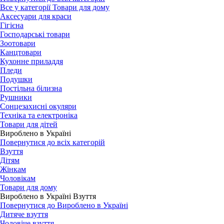
Все у категорії Товари для дому
Аксесуари для краси
Гігієна
Господарські товари
Зоотовари
Канцтовари
Кухонне приладдя
Пледи
Подушки
Постільна білизна
Рушники
Сонцезахисні окуляри
Техніка та електроніка
Товари для дітей
Вироблено в Україні
Повернутися до всіх категорій
Взуття
Дітям
Жінкам
Чоловікам
Товари для дому
Вироблено в Україні Взуття
Повернутися до Вироблено в Україні
Дитяче взуття
Чоловіче взуття