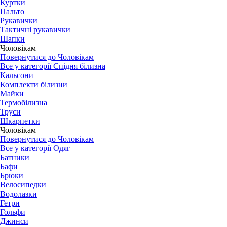
Куртки
Пальто
Рукавички
Тактичні рукавички
Шапки
Чоловікам
Повернутися до Чоловікам
Все у категорії Спідня білизна
Кальсони
Комплекти білизни
Майки
Термобілизна
Труси
Шкарпетки
Чоловікам
Повернутися до Чоловікам
Все у категорії Одяг
Батники
Бафи
Брюки
Велосипедки
Водолазки
Гетри
Гольфи
Джинси