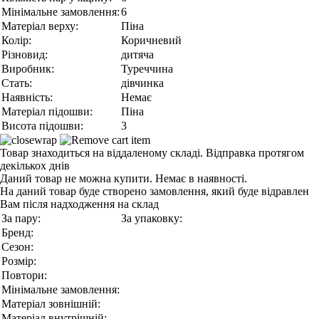
Мінімальне замовлення:
6
Матеріал верху:
Піна
Колір:
Коричневий
Різновид:
дитяча
Виробник:
Туреччина
Стать:
дівчинка
Наявність:
Немає
Матеріал підошви:
Піна
Висота підошви:
3
Товар знаходиться на віддаленому складі. Відправка протягом
декількох днів
Даний товар не можна купити. Немає в наявності.
На даний товар буде створено замовлення, який буде відравлен
Вам після надходження на склад
За пару:
За упаковку:
Бренд:
Сезон:
Розмір:
Повтори:
Мінімальне замовлення:
Матеріал зовнішній:
Матеріал внутрішній: