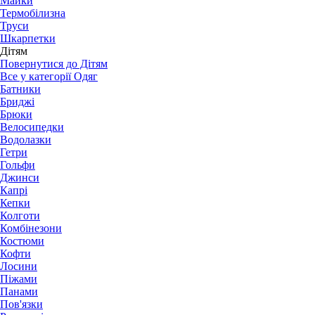
Майки
Термобілизна
Труси
Шкарпетки
Дітям
Повернутися до Дітям
Все у категорії Одяг
Батники
Бриджі
Брюки
Велосипедки
Водолазки
Гетри
Гольфи
Джинси
Капрі
Кепки
Колготи
Комбінезони
Костюми
Кофти
Лосини
Піжами
Панами
Пов'язки