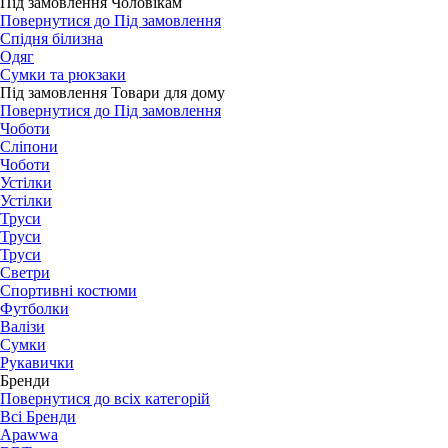
Під замовлення Чоловікам
Повернутися до Під замовлення
Спідня білизна
Одяг
Сумки та рюкзаки
Під замовлення Товари для дому
Повернутися до Під замовлення
Чоботи
Сліпони
Чоботи
Устілки
Устілки
Труси
Труси
Труси
Светри
Спортивні костюми
Футболки
Валізи
Сумки
Рукавички
Бренди
Повернутися до всіх категорій
Всі Бренди
Apawwa