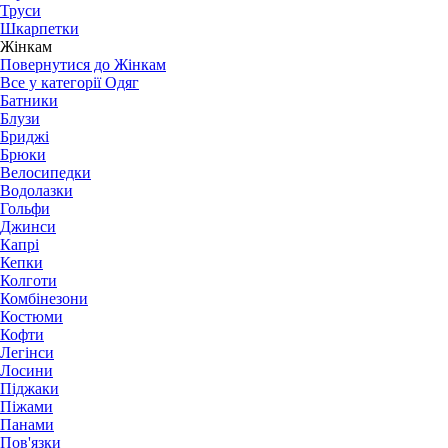
Труси
Шкарпетки
Жінкам
Повернутися до Жінкам
Все у категорії Одяг
Батники
Блузи
Бриджі
Брюки
Велосипедки
Водолазки
Гольфи
Джинси
Капрі
Кепки
Колготи
Комбінезони
Костюми
Кофти
Легінси
Лосини
Піджаки
Піжами
Панами
Пов'язки