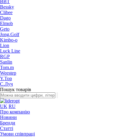
BBT
Bessky
Clibee
Dago
Elmob
Geto
Jong.Golf
Kimbo-o
Lion
Luck Line
RGP
Sanlin
Tom.m
Weestep
Y.Top
С.Луч
Пошук товарів
UK
RU
Про компанію
Новини
Бренди
Статті
Умови співпраці