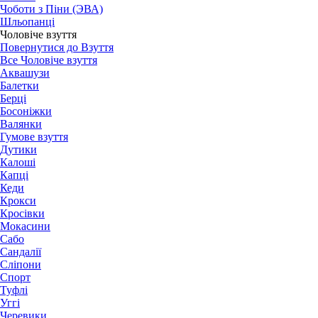
Чоботи з Піни (ЭВА)
Шльопанці
Чоловіче взуття
Повернутися до Взуття
Все Чоловіче взуття
Аквашузи
Балетки
Берці
Босоніжки
Валянки
Гумове взуття
Дутики
Калоші
Капці
Кеди
Крокси
Кросівки
Мокасини
Сабо
Сандалії
Сліпони
Спорт
Туфлі
Уггі
Черевики