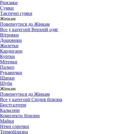
Рюкзаки
Сумки
Тактичні сумки
Жінкам
Повернутися до Жінкам
Все у категорії Верхній одяг
Вітровки
Дощовики
Жилетки
Кардигани
Куртки
Мітенки
Пальто
Рукавички
Шапки
Шуби
Жінкам
Повернутися до Жінкам
Все у категорії Спідня білизна
Бюстгалтери
Кальсони
Комплекти білизни
Майки
Нічні сорочки
Термобілизна