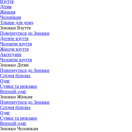
Взуття
Дітям
Жінкам
Чоловікам
Товари для дому
Знижки Взуття
Повернутися до Знижки
Дитяче взуття
Чоловіче взуття
Жіноче взуття
Аксесуари
Чоловіче взуття
Знижки Дітям
Повернутися до Знижки
Спідня білизна
Одяг
Сумки та рюкзаки
Верхній одяг
Знижки Жінкам
Повернутися до Знижки
Спідня білизна
Одяг
Сумки та рюкзаки
Верхній одяг
Знижки Чоловікам