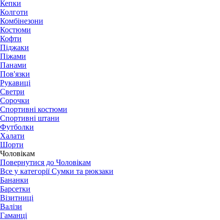
Кепки
Колготи
Комбінезони
Костюми
Кофти
Піджаки
Піжами
Панами
Пов'язки
Рукавиці
Светри
Сорочки
Спортивні костюми
Спортивні штани
Футболки
Халати
Шорти
Чоловікам
Повернутися до Чоловікам
Все у категорії Сумки та рюкзаки
Бананки
Барсетки
Візитниці
Валізи
Гаманці