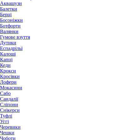
Аквашузи
Балетки
Берці
Босоніжки
Ботфорти
Валянки
Гумове взуття
Дутики
Еспадрільї
Калоші
Капці
Кеди
Крокси
Кросівки
Лофери
Мокасини
Сабо
Сандалії
Сліпони
Снікерси
Туфлі
Уггі
Черевики
Чешки
Чоботи