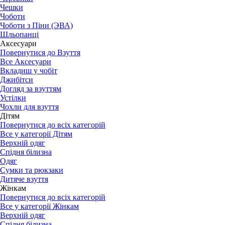
Чешки
Чоботи
Чоботи з Піни (ЭВА)
Шльопанці
Аксесуари
Повернутися до Взуття
Все Аксесуари
Вкладиш у чобіт
Джибітси
Догляд за взуттям
Устілки
Чохли для взуття
Дітям
Повернутися до всіх категорій
Все у категорії Дітям
Верхній одяг
Спідня білизна
Одяг
Сумки та рюкзаки
Дитяче взуття
Жінкам
Повернутися до всіх категорій
Все у категорії Жінкам
Верхній одяг
Спідня білизна