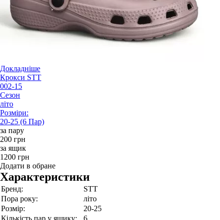
Докладніше
Крокси STT
002-15
Сезон
літо
Розміри:
20-25 (6 Пар)
за пару
200 грн
за ящик
1200 грн
Додати в обране
Характеристики
Бренд:
STT
Пора року:
літо
Розмір:
20-25
Кількість пар у ящику:
6