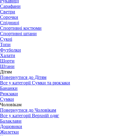
Рукавиці
Сарафани
Светри
Сорочки
Спідниці
Спортивні костюми
Спортивні штани
Сукні
Топи
Футболки
Халати
Шорти
Штани
Дітям
Повернутися до Дітям
Все у категорії Сумки та рюкзаки
Бананки
Рюкзаки
Сумки
Чоловікам
Повернутися до Чоловікам
Все у категорії Верхній одяг
Балаклави
Дощовики
Жилетки