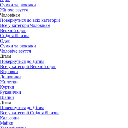
Сумки та рюкзаки
Жіноче взуття
Чоловікам
Повернутися до всіх категорій
Все у категорії Чоловікам
Верхній одяг
Спідня білизна
Одяг
Сумки та рюкзаки
Чоловіче взуття
Дітям
Повернутися до Дітям
Все у категорії Верхній одяг
Вітровки
Дощовики
Жилетки
Куртки
Рукавички
Шапки
Дітям
Повернутися до Дітям
Все у категорії Спідня білизна
Кальсони
Майки