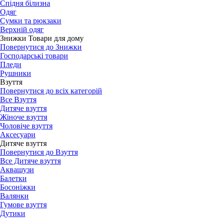
Спідня білизна
Одяг
Сумки та рюкзаки
Верхній одяг
Знижки Товари для дому
Повернутися до Знижки
Господарські товари
Пледи
Рушники
Взуття
Повернутися до всіх категорій
Все Взуття
Дитяче взуття
Жіноче взуття
Чоловіче взуття
Аксесуари
Дитяче взуття
Повернутися до Взуття
Все Дитяче взуття
Аквашузи
Балетки
Босоніжки
Валянки
Гумове взуття
Дутики