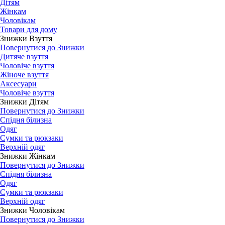
Дітям
Жінкам
Чоловікам
Товари для дому
Знижки Взуття
Повернутися до Знижки
Дитяче взуття
Чоловіче взуття
Жіноче взуття
Аксесуари
Чоловіче взуття
Знижки Дітям
Повернутися до Знижки
Спідня білизна
Одяг
Сумки та рюкзаки
Верхній одяг
Знижки Жінкам
Повернутися до Знижки
Спідня білизна
Одяг
Сумки та рюкзаки
Верхній одяг
Знижки Чоловікам
Повернутися до Знижки