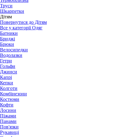
Термобілизна
Труси
Шкарпетки
Дітям
Повернутися до Дітям
Все у категорії Одяг
Батники
Бриджі
Брюки
Велосипедки
Водолазки
Гетри
Гольфи
Джинси
Капрі
Кепки
Колготи
Комбінезони
Костюми
Кофти
Лосини
Піжами
Панами
Пов'язки
Рукавиці