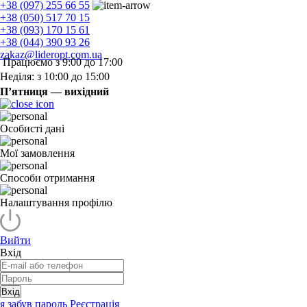
+38 (097) 255 66 55
+38 (050) 517 70 15
+38 (093) 170 15 61
+38 (044) 390 93 26
zakaz@lideropt.com.ua
Працюємо з 9:00 до 17:00
Неділя: з 10:00 до 15:00
П’ятниця — вихідний
Особисті дані
Мої замовлення
Способи отримання
Налаштування профілю
Вийти
Вхід
Вхід
я забув пароль
Реєстрація