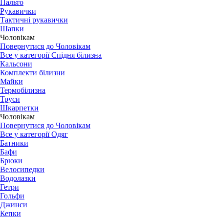
Пальто
Рукавички
Тактичні рукавички
Шапки
Чоловікам
Повернутися до Чоловікам
Все у категорії Спідня білизна
Кальсони
Комплекти білизни
Майки
Термобілизна
Труси
Шкарпетки
Чоловікам
Повернутися до Чоловікам
Все у категорії Одяг
Батники
Бафи
Брюки
Велосипедки
Водолазки
Гетри
Гольфи
Джинси
Кепки