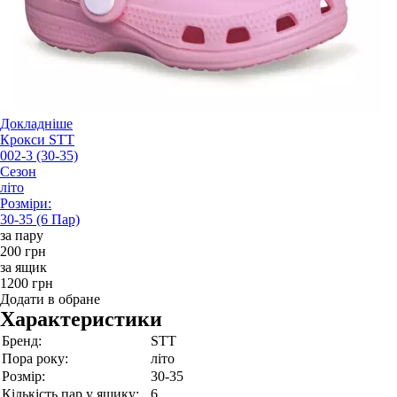
Докладніше
Крокси STT
002-3 (30-35)
Сезон
літо
Розміри:
30-35 (6 Пар)
за пару
200 грн
за ящик
1200 грн
Додати в обране
Характеристики
Бренд:
STT
Пора року:
літо
Розмір:
30-35
Кількість пар у ящику:
6