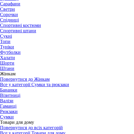
Сарафани
Светри
Сорочки
Спідниці
Спортивні костюми
Спортивні штани
Сукні
Топи
Туніки
Футболки
Халати
Шорти
Штани
Жінкам
Повернутися до Жінкам
Все у категорії Сумки та рюкзаки
Бананки
Візитниці
Валізи
Гаманці
Рюкзаки
Сумки
Товари для дому
Повернутися до всіх категорій
Все у категорії Товари для дому