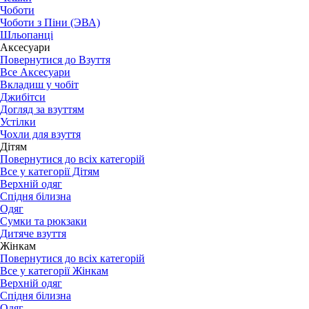
Чоботи
Чоботи з Піни (ЭВА)
Шльопанці
Аксесуари
Повернутися до Взуття
Все Аксесуари
Вкладиш у чобіт
Джибітси
Догляд за взуттям
Устілки
Чохли для взуття
Дітям
Повернутися до всіх категорій
Все у категорії Дітям
Верхній одяг
Спідня білизна
Одяг
Сумки та рюкзаки
Дитяче взуття
Жінкам
Повернутися до всіх категорій
Все у категорії Жінкам
Верхній одяг
Спідня білизна
Одяг