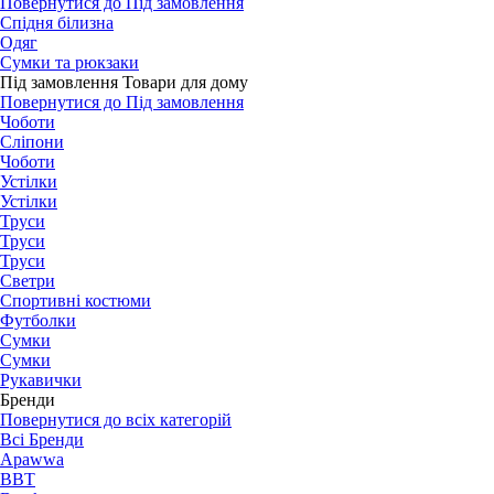
Повернутися до Під замовлення
Спідня білизна
Одяг
Сумки та рюкзаки
Під замовлення Товари для дому
Повернутися до Під замовлення
Чоботи
Сліпони
Чоботи
Устілки
Устілки
Труси
Труси
Труси
Светри
Спортивні костюми
Футболки
Сумки
Сумки
Рукавички
Бренди
Повернутися до всіх категорій
Всі Бренди
Apawwa
BBT