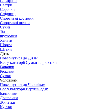
Сарафани
Светри
Сорочки
Спідниці
Спортивні костюми
Спортивні штани
Сукні
Топи
Футболки
Халати
Шорти
Штани
Дітям
Повернутися до Дітям
Все у категорії Сумки та рюкзаки
Бананки
Рюкзаки
Сумки
Чоловікам
Повернутися до Чоловікам
Все у категорії Верхній одяг
Балаклави
Дощовики
Жилетки
Куртки