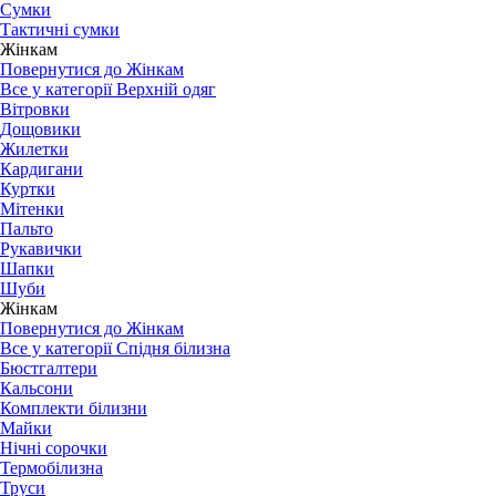
Сумки
Тактичні сумки
Жінкам
Повернутися до Жінкам
Все у категорії Верхній одяг
Вітровки
Дощовики
Жилетки
Кардигани
Куртки
Мітенки
Пальто
Рукавички
Шапки
Шуби
Жінкам
Повернутися до Жінкам
Все у категорії Спідня білизна
Бюстгалтери
Кальсони
Комплекти білизни
Майки
Нічні сорочки
Термобілизна
Труси