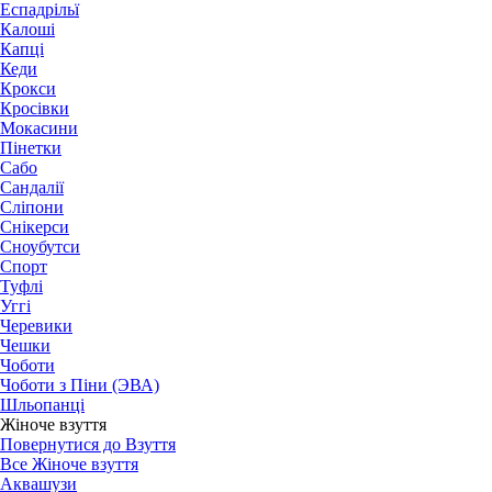
Еспадрільї
Калоші
Капці
Кеди
Крокси
Кросівки
Мокасини
Пінетки
Сабо
Сандалії
Сліпони
Снікерси
Сноубутси
Спорт
Туфлі
Уггі
Черевики
Чешки
Чоботи
Чоботи з Піни (ЭВА)
Шльопанці
Жіноче взуття
Повернутися до Взуття
Все Жіноче взуття
Аквашузи