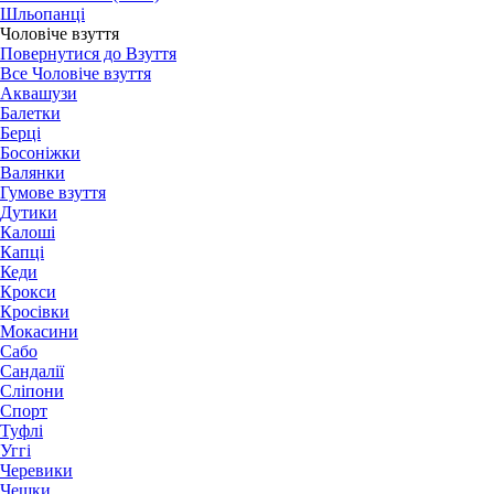
Шльопанці
Чоловіче взуття
Повернутися до Взуття
Все Чоловіче взуття
Аквашузи
Балетки
Берці
Босоніжки
Валянки
Гумове взуття
Дутики
Калоші
Капці
Кеди
Крокси
Кросівки
Мокасини
Сабо
Сандалії
Сліпони
Спорт
Туфлі
Уггі
Черевики
Чешки