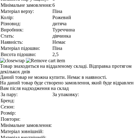
Мінімальне замовлення:
6
Матеріал верху:
Піна
Колір:
Рожевий
Різновид:
дитяча
Виробник:
Туреччина
Стать:
дівчинка
Наявність:
Немає
Матеріал підошви:
Піна
Висота підошви:
2,5
Товар знаходиться на віддаленому складі. Відправка протягом
декількох днів
Даний товар не можна купити. Немає в наявності.
На даний товар буде створено замовлення, який буде відравлен
Вам після надходження на склад
За пару:
За упаковку:
Бренд:
Сезон:
Розмір:
Повтори:
Мінімальне замовлення:
Матеріал зовнішній:
Матеріал внутрішній: