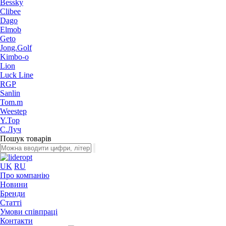
Bessky
Clibee
Dago
Elmob
Geto
Jong.Golf
Kimbo-o
Lion
Luck Line
RGP
Sanlin
Tom.m
Weestep
Y.Top
С.Луч
Пошук товарів
UK
RU
Про компанію
Новини
Бренди
Статті
Умови співпраці
Контакти