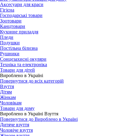
Аксесуари для краси
Гігієна
Господарські товари
Зоотовари
Канцтовари
Кухонне приладдя
Пледи
Подушки
Постільна білизна
Рушники
Сонцезахисні окуляри
Техніка та електроніка
Товари для дітей
Вироблено в Україні
Повернутися до всіх категорій
Взуття
Дітям
Жінкам
Чоловікам
Товари для дому
Вироблено в Україні Взуття
Повернутися до Вироблено в Україні
Дитяче взуття
Чоловіче взуття
Жіноче взуття