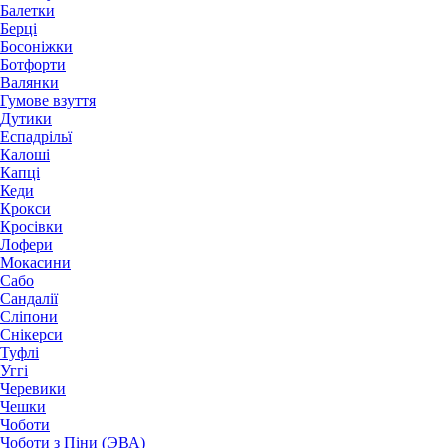
Балетки
Берці
Босоніжки
Ботфорти
Валянки
Гумове взуття
Дутики
Еспадрільї
Калоші
Капці
Кеди
Крокси
Кросівки
Лофери
Мокасини
Сабо
Сандалії
Сліпони
Снікерси
Туфлі
Уггі
Черевики
Чешки
Чоботи
Чоботи з Піни (ЭВА)