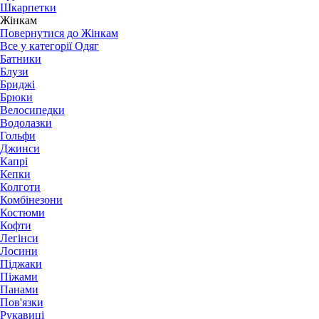
Шкарпетки
Жінкам
Повернутися до Жінкам
Все у категорії Одяг
Батники
Блузи
Бриджі
Брюки
Велосипедки
Водолазки
Гольфи
Джинси
Капрі
Кепки
Колготи
Комбінезони
Костюми
Кофти
Легінси
Лосини
Піджаки
Піжами
Панами
Пов'язки
Рукавиці