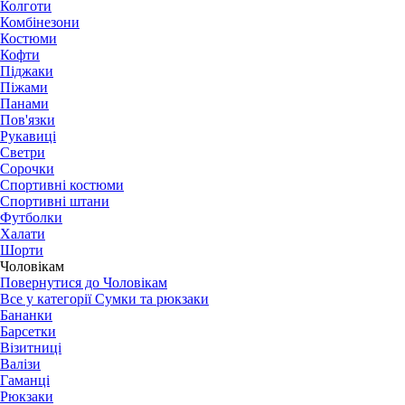
Колготи
Комбінезони
Костюми
Кофти
Піджаки
Піжами
Панами
Пов'язки
Рукавиці
Светри
Сорочки
Спортивні костюми
Спортивні штани
Футболки
Халати
Шорти
Чоловікам
Повернутися до Чоловікам
Все у категорії Сумки та рюкзаки
Бананки
Барсетки
Візитниці
Валізи
Гаманці
Рюкзаки