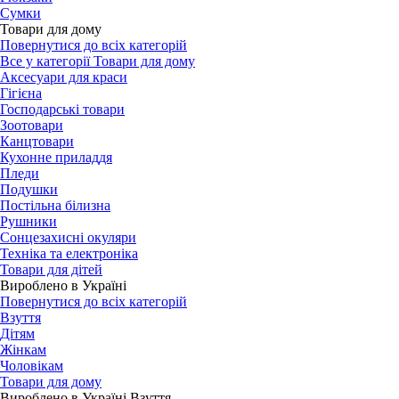
Сумки
Товари для дому
Повернутися до всіх категорій
Все у категорії Товари для дому
Аксесуари для краси
Гігієна
Господарські товари
Зоотовари
Канцтовари
Кухонне приладдя
Пледи
Подушки
Постільна білизна
Рушники
Сонцезахисні окуляри
Техніка та електроніка
Товари для дітей
Вироблено в Україні
Повернутися до всіх категорій
Взуття
Дітям
Жінкам
Чоловікам
Товари для дому
Вироблено в Україні Взуття