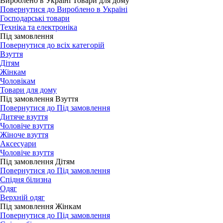
Вироблено в Україні Товари для дому
Повернутися до Вироблено в Україні
Господарські товари
Техніка та електроніка
Під замовлення
Повернутися до всіх категорій
Взуття
Дітям
Жінкам
Чоловікам
Товари для дому
Під замовлення Взуття
Повернутися до Під замовлення
Дитяче взуття
Чоловіче взуття
Жіноче взуття
Аксесуари
Чоловіче взуття
Під замовлення Дітям
Повернутися до Під замовлення
Спідня білизна
Одяг
Верхній одяг
Під замовлення Жінкам
Повернутися до Під замовлення