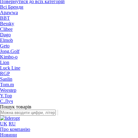
Повернутися до всіх категорій
Всі Бренди
Apawwa
BBT
Bessky
Clibee
Dago
Elmob
Geto
Jong.Golf
Kimbo-o
Lion
Luck Line
RGP
Sanlin
Tom.m
Weestep
Y.Top
С.Луч
Пошук товарів
UK
RU
Про компанію
Новини