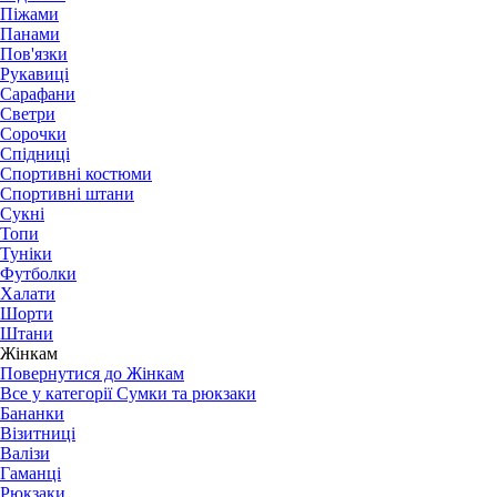
Піжами
Панами
Пов'язки
Рукавиці
Сарафани
Светри
Сорочки
Спідниці
Спортивні костюми
Спортивні штани
Сукні
Топи
Туніки
Футболки
Халати
Шорти
Штани
Жінкам
Повернутися до Жінкам
Все у категорії Сумки та рюкзаки
Бананки
Візитниці
Валізи
Гаманці
Рюкзаки