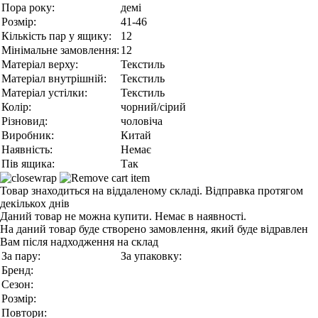
Пора року:
демі
Розмір:
41-46
Кількість пар у ящику:
12
Мінімальне замовлення:
12
Матеріал верху:
Текстиль
Матеріал внутрішній:
Текстиль
Матеріал устілки:
Текстиль
Колір:
чорний/сірий
Різновид:
чоловіча
Виробник:
Китай
Наявність:
Немає
Пів ящика:
Так
Товар знаходиться на віддаленому складі. Відправка протягом
декількох днів
Даний товар не можна купити. Немає в наявності.
На даний товар буде створено замовлення, який буде відравлен
Вам після надходження на склад
За пару:
За упаковку:
Бренд:
Сезон:
Розмір:
Повтори: