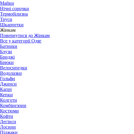
Майки
Нічні сорочки
Термобілизна
Труси
Шкарпетки
Жінкам
Повернутися до Жінкам
Все у категорії Одяг
Батники
Блузи
Бриджі
Брюки
Велосипедки
Водолазки
Гольфи
Джинси
Капрі
Кепки
Колготи
Комбінезони
Костюми
Кофти
Легінси
Лосини
Піджаки