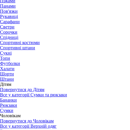
Піжами
Панами
Пов'язки
Рукавиці
Сарафани
Светри
Сорочки
Спідниці
Спортивні костюми
Спортивні штани
Сукні
Топи
Футболки
Халати
Шорти
Штани
Дітям
Повернутися до Дітям
Все у категорії Сумки та рюкзаки
Бананки
Рюкзаки
Сумки
Чоловікам
Повернутися до Чоловікам
Все у категорії Верхній одяг