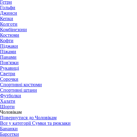
Гетри
Гольфи
Джинси
Кепки
Колготи
Комбінезони
Костюми
Кофти
Піджаки
Піжами
Панами
Пов'язки
Рукавиці
Светри
Сорочки
Спортивні костюми
Спортивні штани
Футболки
Халати
Шорти
Чоловікам
Повернутися до Чоловікам
Все у категорії Сумки та рюкзаки
Бананки
Барсетки