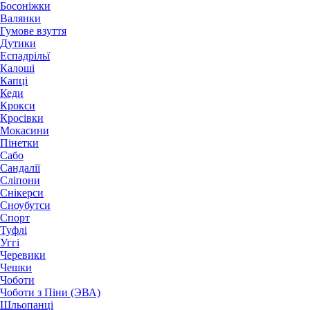
Босоніжки
Валянки
Гумове взуття
Дутики
Еспадрільї
Калоші
Капці
Кеди
Крокси
Кросівки
Мокасини
Пінетки
Сабо
Сандалії
Сліпони
Снікерси
Сноубутси
Спорт
Туфлі
Уггі
Черевики
Чешки
Чоботи
Чоботи з Піни (ЭВА)
Шльопанці