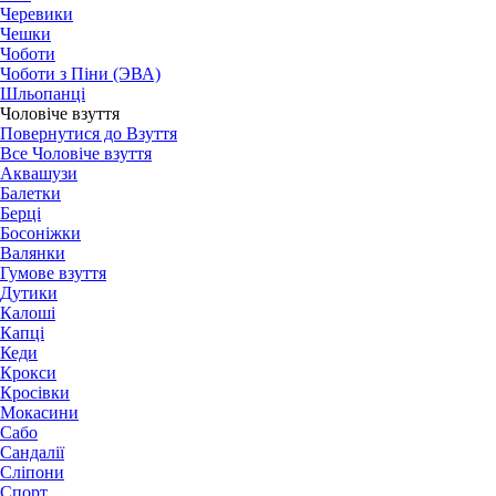
Черевики
Чешки
Чоботи
Чоботи з Піни (ЭВА)
Шльопанці
Чоловіче взуття
Повернутися до Взуття
Все Чоловіче взуття
Аквашузи
Балетки
Берці
Босоніжки
Валянки
Гумове взуття
Дутики
Калоші
Капці
Кеди
Крокси
Кросівки
Мокасини
Сабо
Сандалії
Сліпони
Спорт