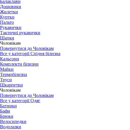
Балаклави
Дощовики
Жилетки
Куртки
Пальто
Рукавички
Тактичні рукавички
Шапки
Чоловікам
Повернутися до Чоловікам
Все у категорії Спідня білизна
Кальсони
Комплекти білизни
Майки
Термобілизна
Труси
Шкарпетки
Чоловікам
Повернутися до Чоловікам
Все у категорії Одяг
Батники
Бафи
Брюки
Велосипедки
Водолазки