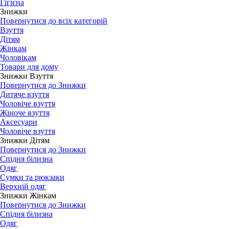
Гігієна
Знижки
Повернутися до всіх категорій
Взуття
Дітям
Жінкам
Чоловікам
Товари для дому
Знижки Взуття
Повернутися до Знижки
Дитяче взуття
Чоловіче взуття
Жіноче взуття
Аксесуари
Чоловіче взуття
Знижки Дітям
Повернутися до Знижки
Спідня білизна
Одяг
Сумки та рюкзаки
Верхній одяг
Знижки Жінкам
Повернутися до Знижки
Спідня білизна
Одяг