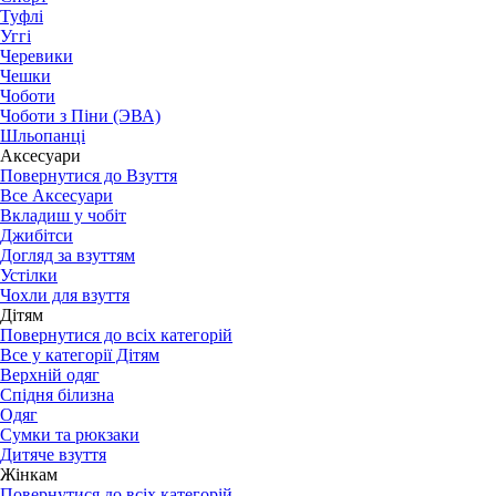
Туфлі
Уггі
Черевики
Чешки
Чоботи
Чоботи з Піни (ЭВА)
Шльопанці
Аксесуари
Повернутися до Взуття
Все Аксесуари
Вкладиш у чобіт
Джибітси
Догляд за взуттям
Устілки
Чохли для взуття
Дітям
Повернутися до всіх категорій
Все у категорії Дітям
Верхній одяг
Спідня білизна
Одяг
Сумки та рюкзаки
Дитяче взуття
Жінкам
Повернутися до всіх категорій