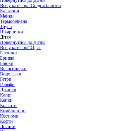
Повернутися до Дітям
Все у категорії Спідня білизна
Кальсони
Майки
Термобілизна
Труси
Шкарпетки
Дітям
Повернутися до Дітям
Все у категорії Одяг
Батники
Бриджі
Брюки
Велосипедки
Водолазки
Гетри
Гольфи
Джинси
Капрі
Кепки
Колготи
Комбінезони
Костюми
Кофти
Лосини