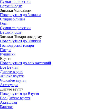
Сумки та рюкзаки
Верхній одяг
Знижки Чоловікам
Повернутися до Знижки
Спідня білизна
Одяг
Сумки та рюкзаки
Верхній одяг
Знижки Товари для дому
Повернутися до Знижки
Господарські товари
Пледи
Рушники
Взуття
Повернутися до всіх категорій
Все Взуття
Дитяче взуття
Жіноче взуття
Чоловіче взуття
Аксесуари
Дитяче взуття
Повернутися до Взуття
Все Дитяче взуття
Аквашузи
Балетки