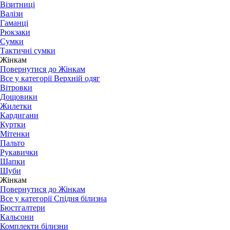
Візитниці
Валізи
Гаманці
Рюкзаки
Сумки
Тактичні сумки
Жінкам
Повернутися до Жінкам
Все у категорії Верхній одяг
Вітровки
Дощовики
Жилетки
Кардигани
Куртки
Мітенки
Пальто
Рукавички
Шапки
Шуби
Жінкам
Повернутися до Жінкам
Все у категорії Спідня білизна
Бюстгалтери
Кальсони
Комплекти білизни