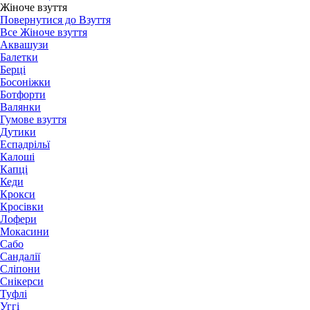
Жіноче взуття
Повернутися до Взуття
Все Жіноче взуття
Аквашузи
Балетки
Берці
Босоніжки
Ботфорти
Валянки
Гумове взуття
Дутики
Еспадрільї
Калоші
Капці
Кеди
Крокси
Кросівки
Лофери
Мокасини
Сабо
Сандалії
Сліпони
Снікерси
Туфлі
Уггі