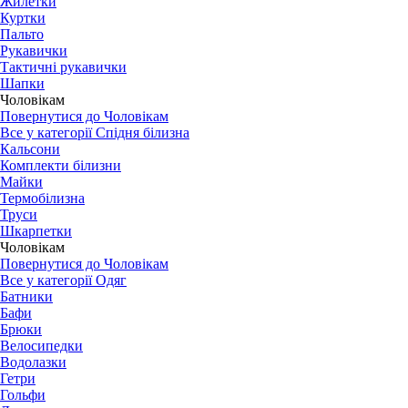
Жилетки
Куртки
Пальто
Рукавички
Тактичні рукавички
Шапки
Чоловікам
Повернутися до Чоловікам
Все у категорії Спідня білизна
Кальсони
Комплекти білизни
Майки
Термобілизна
Труси
Шкарпетки
Чоловікам
Повернутися до Чоловікам
Все у категорії Одяг
Батники
Бафи
Брюки
Велосипедки
Водолазки
Гетри
Гольфи