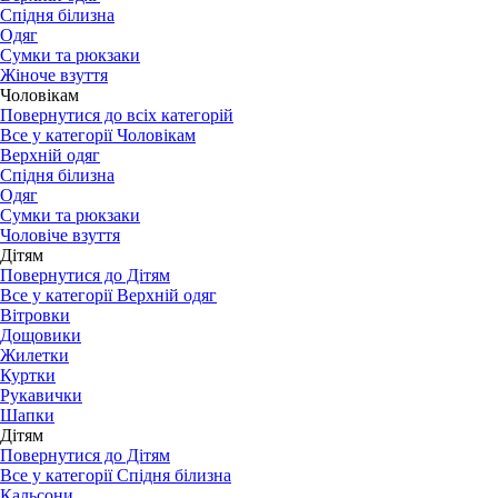
Спідня білизна
Одяг
Сумки та рюкзаки
Жіноче взуття
Чоловікам
Повернутися до всіх категорій
Все у категорії Чоловікам
Верхній одяг
Спідня білизна
Одяг
Сумки та рюкзаки
Чоловіче взуття
Дітям
Повернутися до Дітям
Все у категорії Верхній одяг
Вітровки
Дощовики
Жилетки
Куртки
Рукавички
Шапки
Дітям
Повернутися до Дітям
Все у категорії Спідня білизна
Кальсони