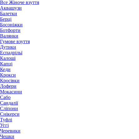
Все Жіноче взуття
Аквашузи
Балетки
Берці
Босоніжки
Ботфорти
Валянки
Гумове взуття
Дутики
Еспадрільї
Калоші
Капці
Кеди
Крокси
Кросівки
Лофери
Мокасини
Сабо
Сандалії
Сліпони
Снікерси
Туфлі
Уггі
Черевики
Чешки