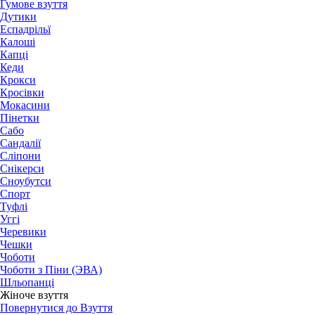
Гумове взуття
Дутики
Еспадрільї
Калоші
Капці
Кеди
Крокси
Кросівки
Мокасини
Пінетки
Сабо
Сандалії
Сліпони
Снікерси
Сноубутси
Спорт
Туфлі
Уггі
Черевики
Чешки
Чоботи
Чоботи з Піни (ЭВА)
Шльопанці
Жіноче взуття
Повернутися до Взуття