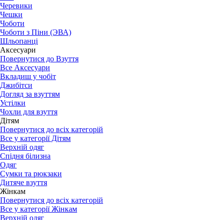
Черевики
Чешки
Чоботи
Чоботи з Піни (ЭВА)
Шльопанці
Аксесуари
Повернутися до Взуття
Все Аксесуари
Вкладиш у чобіт
Джибітси
Догляд за взуттям
Устілки
Чохли для взуття
Дітям
Повернутися до всіх категорій
Все у категорії Дітям
Верхній одяг
Спідня білизна
Одяг
Сумки та рюкзаки
Дитяче взуття
Жінкам
Повернутися до всіх категорій
Все у категорії Жінкам
Верхній одяг