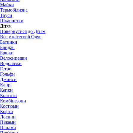
Майки
Термобілизна
Труси
Шкарпетки
Дітям
Повернутися до Дітям
Все у категорії Одяг
Батники
Бриджі
Брюки
Велосипедки
Водолазки
Гетри
Гольфи
Джинси
Капрі
Кепки
Колготи
Комбінезони
Костюми
Кофти
Лосини
Піжами
Панами
Пов'язки