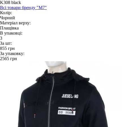
K308 black
Всі товари бренду "M7"
Колір:
Чорний
Матеріал верху:
Плащівка
В упаковці:
3
За шт:
855
грн
За упаковку:
2565
грн