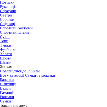
Пов'язки
Рукавиці
Сарафани
Светри
Сорочки
Спідниці
Спортивні костюми
Спортивні штани
Сукні
Топи
Туніки
Футболки
Халати
Шорти
Штани
Жінкам
Повернутися до Жінкам
Все у категорії Сумки та рюкзаки
Бананки
Візитниці
Валізи
Гаманці
Рюкзаки
Сумки
Товари для дому