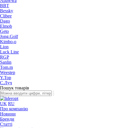
Apawwa
BBT
Bessky
Clibee
Dago
Elmob
Geto
Jong.Golf
Kimbo-o
Lion
Luck Line
RGP
Sanlin
Tom.m
Weestep
Y.Top
С.Луч
Пошук товарів
UK
RU
Про компанію
Новини
Бренди
Статті