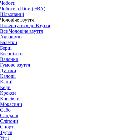
Чоботи
Чоботи з Піни (ЭВА)
Шльопанці
Чоловіче взуття
Повернутися до Взуття
Все Чоловіче взуття
Аквашузи
Балетки
Берці
Босоніжки
Валянки
Гумове взуття
Дутики
Калоші
Капці
Кеди
Крокси
Кросівки
Мокасини
Сабо
Сандалії
Сліпони
Спорт
Туфлі
Уггі