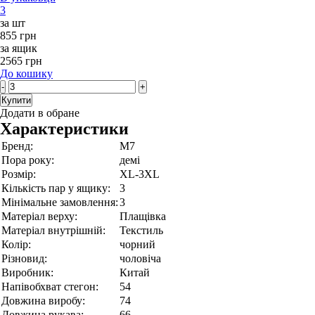
3
за шт
855 грн
за ящик
2565 грн
До кошику
-
+
Купити
Додати в обране
Характеристики
Бренд:
M7
Пора року:
демі
Розмір:
XL-3XL
Кількість пар у ящику:
3
Мінімальне замовлення:
3
Матеріал верху:
Плащівка
Матеріал внутрішній:
Текстиль
Колір:
чорний
Різновид:
чоловіча
Виробник:
Китай
Напівобхват стегон:
54
Довжина виробу:
74
Довжина рукава:
66