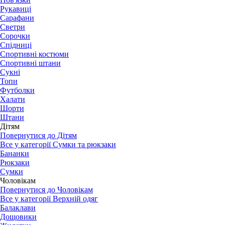
Рукавиці
Сарафани
Светри
Сорочки
Спідниці
Спортивні костюми
Спортивні штани
Сукні
Топи
Футболки
Халати
Шорти
Штани
Дітям
Повернутися до Дітям
Все у категорії Сумки та рюкзаки
Бананки
Рюкзаки
Сумки
Чоловікам
Повернутися до Чоловікам
Все у категорії Верхній одяг
Балаклави
Дощовики