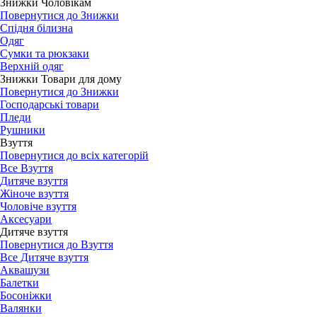
Знижки Чоловікам
Повернутися до Знижки
Спідня білизна
Одяг
Сумки та рюкзаки
Верхній одяг
Знижки Товари для дому
Повернутися до Знижки
Господарські товари
Пледи
Рушники
Взуття
Повернутися до всіх категорій
Все Взуття
Дитяче взуття
Жіноче взуття
Чоловіче взуття
Аксесуари
Дитяче взуття
Повернутися до Взуття
Все Дитяче взуття
Аквашузи
Балетки
Босоніжки
Валянки