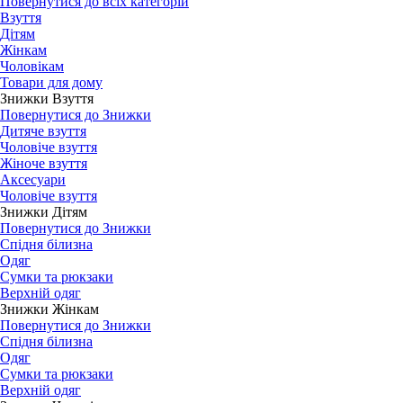
Повернутися до всіх категорій
Взуття
Дітям
Жінкам
Чоловікам
Товари для дому
Знижки Взуття
Повернутися до Знижки
Дитяче взуття
Чоловіче взуття
Жіноче взуття
Аксесуари
Чоловіче взуття
Знижки Дітям
Повернутися до Знижки
Спідня білизна
Одяг
Сумки та рюкзаки
Верхній одяг
Знижки Жінкам
Повернутися до Знижки
Спідня білизна
Одяг
Сумки та рюкзаки
Верхній одяг