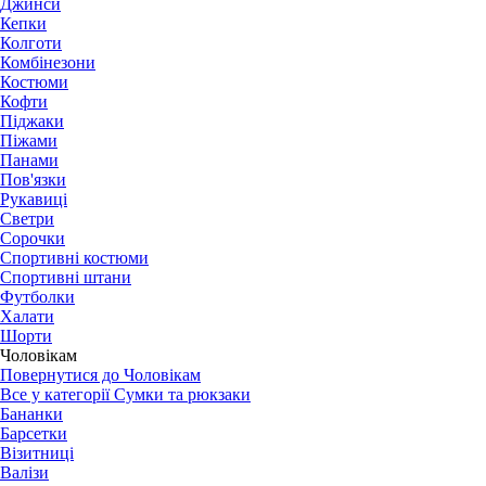
Джинси
Кепки
Колготи
Комбінезони
Костюми
Кофти
Піджаки
Піжами
Панами
Пов'язки
Рукавиці
Светри
Сорочки
Спортивні костюми
Спортивні штани
Футболки
Халати
Шорти
Чоловікам
Повернутися до Чоловікам
Все у категорії Сумки та рюкзаки
Бананки
Барсетки
Візитниці
Валізи