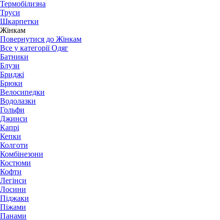
Термобілизна
Труси
Шкарпетки
Жінкам
Повернутися до Жінкам
Все у категорії Одяг
Батники
Блузи
Бриджі
Брюки
Велосипедки
Водолазки
Гольфи
Джинси
Капрі
Кепки
Колготи
Комбінезони
Костюми
Кофти
Легінси
Лосини
Піджаки
Піжами
Панами