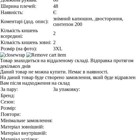
Ширина плечей:
48
Наявність:
Є
знімний капюшон, двостороння,
Коментарі (дод. опис):
синтепон 200
Кількість кишень
2
всередині:
Кількість кишень зовні:
2
Розмір (на фото):
3XL
Товар знаходиться на віддаленому складі. Відправка протягом
декількох днів
Даний товар не можна купити. Немає в наявності.
На даний товар буде створено замовлення, який буде відравлен
Вам після надходження на склад
За пару:
За упаковку:
Бренд:
Сезон:
Розмір:
Повтори:
Мінімальне замовлення:
Матеріал зовнішній:
Матеріал внутрішній:
Матеріал устілки: