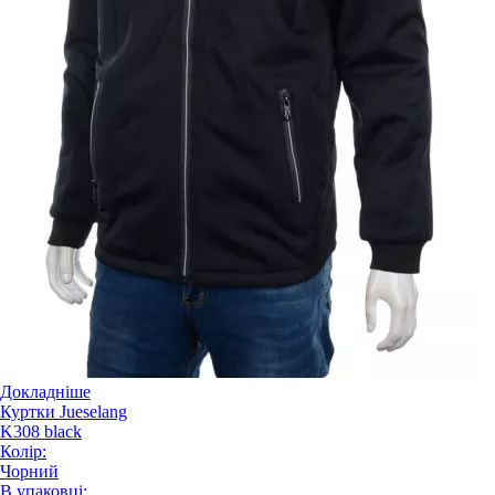
Докладніше
Куртки Jueselang
K308 black
Колір:
Чорний
В упаковці: