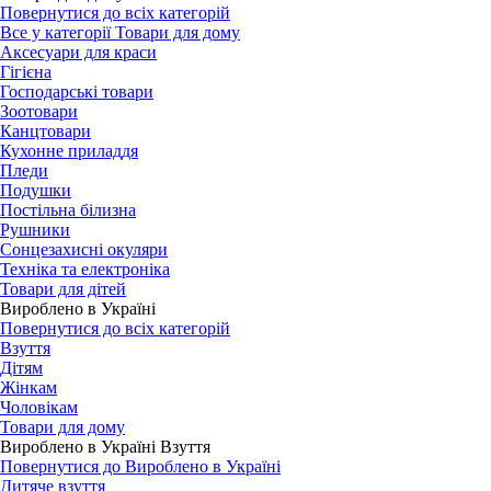
Повернутися до всіх категорій
Все у категорії Товари для дому
Аксесуари для краси
Гігієна
Господарські товари
Зоотовари
Канцтовари
Кухонне приладдя
Пледи
Подушки
Постільна білизна
Рушники
Сонцезахисні окуляри
Техніка та електроніка
Товари для дітей
Вироблено в Україні
Повернутися до всіх категорій
Взуття
Дітям
Жінкам
Чоловікам
Товари для дому
Вироблено в Україні Взуття
Повернутися до Вироблено в Україні
Дитяче взуття