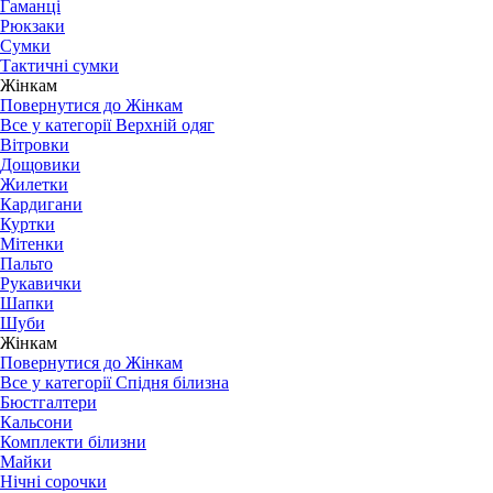
Гаманці
Рюкзаки
Сумки
Тактичні сумки
Жінкам
Повернутися до Жінкам
Все у категорії Верхній одяг
Вітровки
Дощовики
Жилетки
Кардигани
Куртки
Мітенки
Пальто
Рукавички
Шапки
Шуби
Жінкам
Повернутися до Жінкам
Все у категорії Спідня білизна
Бюстгалтери
Кальсони
Комплекти білизни
Майки
Нічні сорочки