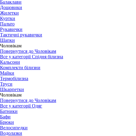
Балаклави
Дощовики
Жилетки
Куртки
Пальто
Рукавички
Тактичні рукавички
Шапки
Чоловікам
Повернутися до Чоловікам
Все у категорії Спідня білизна
Кальсони
Комплекти білизни
Майки
Термобілизна
Труси
Шкарпетки
Чоловікам
Повернутися до Чоловікам
Все у категорії Одяг
Батники
Бафи
Брюки
Велосипедки
Водолазки