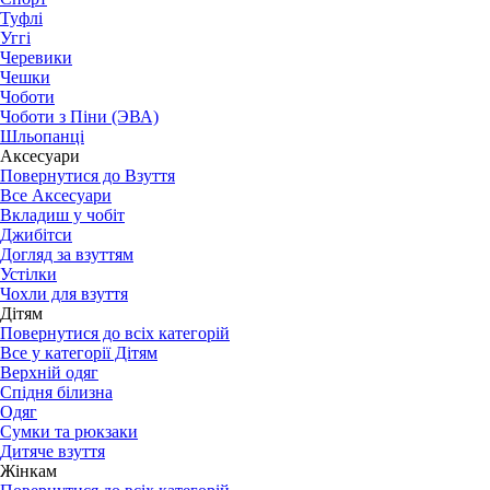
Туфлі
Уггі
Черевики
Чешки
Чоботи
Чоботи з Піни (ЭВА)
Шльопанці
Аксесуари
Повернутися до Взуття
Все Аксесуари
Вкладиш у чобіт
Джибітси
Догляд за взуттям
Устілки
Чохли для взуття
Дітям
Повернутися до всіх категорій
Все у категорії Дітям
Верхній одяг
Спідня білизна
Одяг
Сумки та рюкзаки
Дитяче взуття
Жінкам