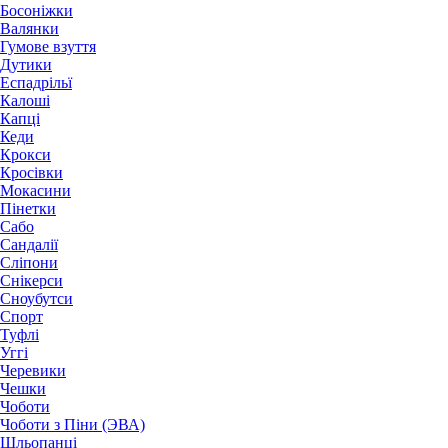
Босоніжки
Валянки
Гумове взуття
Дутики
Еспадрільї
Калоші
Капці
Кеди
Крокси
Кросівки
Мокасини
Пінетки
Сабо
Сандалії
Сліпони
Снікерси
Сноубутси
Спорт
Туфлі
Уггі
Черевики
Чешки
Чоботи
Чоботи з Піни (ЭВА)
Шльопанці