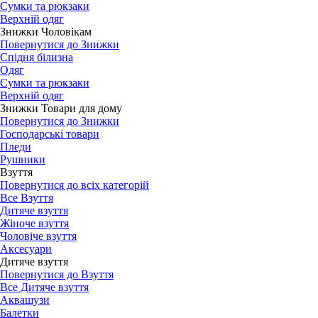
Сумки та рюкзаки
Верхній одяг
Знижки Чоловікам
Повернутися до Знижки
Спідня білизна
Одяг
Сумки та рюкзаки
Верхній одяг
Знижки Товари для дому
Повернутися до Знижки
Господарські товари
Пледи
Рушники
Взуття
Повернутися до всіх категорій
Все Взуття
Дитяче взуття
Жіноче взуття
Чоловіче взуття
Аксесуари
Дитяче взуття
Повернутися до Взуття
Все Дитяче взуття
Аквашузи
Балетки