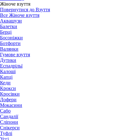
Жіноче взуття
Повернутися до Взуття
Все Жіноче взуття
Аквашузи
Балетки
Берці
Босоніжки
Ботфорти
Валянки
Гумове взуття
Дутики
Еспадрільї
Калоші
Капці
Кеди
Крокси
Кросівки
Лофери
Мокасини
Сабо
Сандалії
Сліпони
Снікерси
Туфлі
Уггі