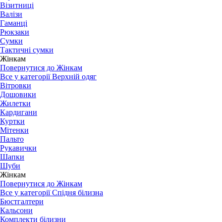
Візитниці
Валізи
Гаманці
Рюкзаки
Сумки
Тактичні сумки
Жінкам
Повернутися до Жінкам
Все у категорії Верхній одяг
Вітровки
Дощовики
Жилетки
Кардигани
Куртки
Мітенки
Пальто
Рукавички
Шапки
Шуби
Жінкам
Повернутися до Жінкам
Все у категорії Спідня білизна
Бюстгалтери
Кальсони
Комплекти білизни