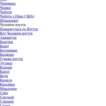
Черевики
Чешки
Чоботи
Чоботи з Піни (ЭВА)
Шльопанці
Чоловіче взуття
Повернутися до Взуття
Все Чоловіче взуття
Аквашузи
Балетки
Берці
Босоніжки
Валянки
Гумове взуття
Дутики
Калоші
Капці
Кеди
Крокси
Кросівки
Мокасини
Сабо
Сандалії
Сліпони
Спорт