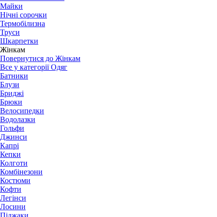
Майки
Нічні сорочки
Термобілизна
Труси
Шкарпетки
Жінкам
Повернутися до Жінкам
Все у категорії Одяг
Батники
Блузи
Бриджі
Брюки
Велосипедки
Водолазки
Гольфи
Джинси
Капрі
Кепки
Колготи
Комбінезони
Костюми
Кофти
Легінси
Лосини
Піджаки