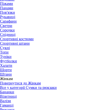
Піжами
Панами
Пов'язки
Рукавиці
Сарафани
Светри
Сорочки
Спідниці
Спортивні костюми
Спортивні штани
Сукні
Топи
Туніки
Футболки
Халати
Шорти
Штани
Жінкам
Повернутися до Жінкам
Все у категорії Сумки та рюкзаки
Бананки
Візитниці
Валізи
Гаманці
Рюкзаки