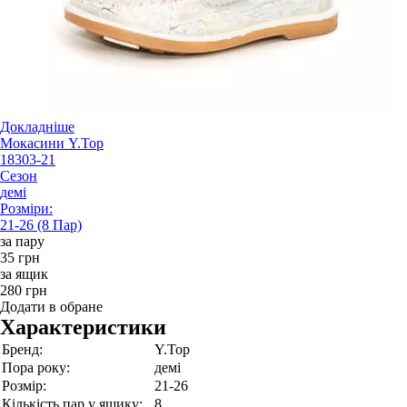
Докладніше
Мокасини Y.Top
18303-21
Сезон
демі
Розміри:
21-26 (8 Пар)
за пару
35 грн
за ящик
280 грн
Додати в обране
Характеристики
Бренд:
Y.Top
Пора року:
демі
Розмір:
21-26
Кількість пар у ящику:
8