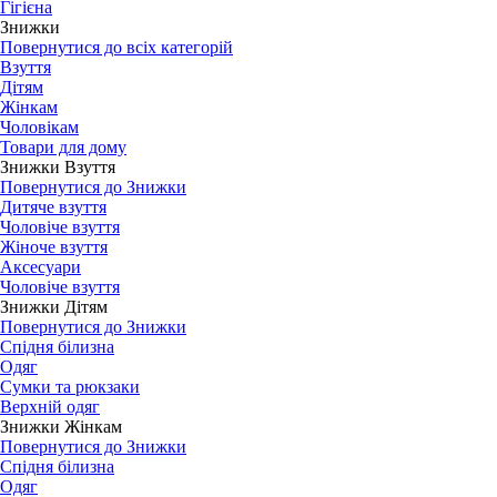
Гігієна
Знижки
Повернутися до всіх категорій
Взуття
Дітям
Жінкам
Чоловікам
Товари для дому
Знижки Взуття
Повернутися до Знижки
Дитяче взуття
Чоловіче взуття
Жіноче взуття
Аксесуари
Чоловіче взуття
Знижки Дітям
Повернутися до Знижки
Спідня білизна
Одяг
Сумки та рюкзаки
Верхній одяг
Знижки Жінкам
Повернутися до Знижки
Спідня білизна
Одяг