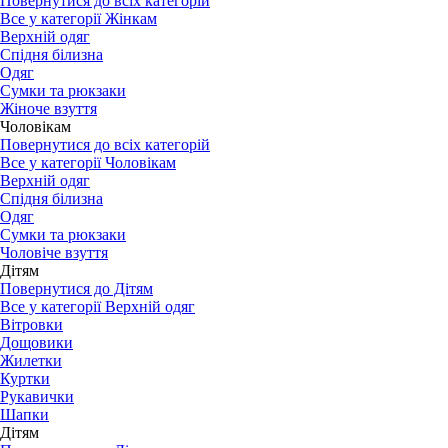
Повернутися до всіх категорій
Все у категорії Жінкам
Верхній одяг
Спідня білизна
Одяг
Сумки та рюкзаки
Жіноче взуття
Чоловікам
Повернутися до всіх категорій
Все у категорії Чоловікам
Верхній одяг
Спідня білизна
Одяг
Сумки та рюкзаки
Чоловіче взуття
Дітям
Повернутися до Дітям
Все у категорії Верхній одяг
Вітровки
Дощовики
Жилетки
Куртки
Рукавички
Шапки
Дітям