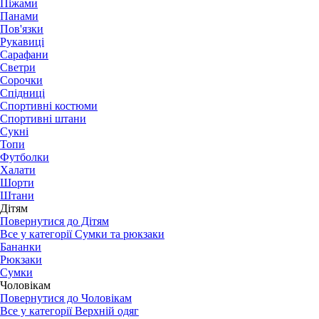
Піжами
Панами
Пов'язки
Рукавиці
Сарафани
Светри
Сорочки
Спідниці
Спортивні костюми
Спортивні штани
Сукні
Топи
Футболки
Халати
Шорти
Штани
Дітям
Повернутися до Дітям
Все у категорії Сумки та рюкзаки
Бананки
Рюкзаки
Сумки
Чоловікам
Повернутися до Чоловікам
Все у категорії Верхній одяг