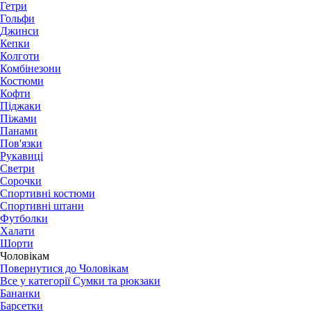
Гетри
Гольфи
Джинси
Кепки
Колготи
Комбінезони
Костюми
Кофти
Піджаки
Піжами
Панами
Пов'язки
Рукавиці
Светри
Сорочки
Спортивні костюми
Спортивні штани
Футболки
Халати
Шорти
Чоловікам
Повернутися до Чоловікам
Все у категорії Сумки та рюкзаки
Бананки
Барсетки