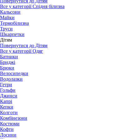
Повернутися до Дітям
Все у категорії Спідня білизна
Кальсони
Майки
Термобілизна
Труси
Шкарпетки
Дітям
Повернутися до Дітям
Все у категорії Одяг
Батники
Бриджі
Брюки
Велосипедки
Водолазки
Гетри
Гольфи
Джинси
Капрі
Кепки
Колготи
Комбінезони
Костюми
Кофти
Лосини