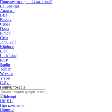
Повернутися до всіх категорій
Всі Бренди
Apawwa
BBT
Bessky
Clibee
Dago
Elmob
Geto
Jong.Golf
Kimbo-o
Lion
Luck Line
RGP
Sanlin
Tom.m
Weestep
Y.Top
С.Луч
Пошук товарів
UK
RU
Про компанію
Новини