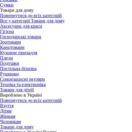
Сумки
Товари для дому
Повернутися до всіх категорій
Все у категорії Товари для дому
Аксесуари для краси
Гігієна
Господарські товари
Зоотовари
Канцтовари
Кухонне приладдя
Пледи
Подушки
Постільна білизна
Рушники
Сонцезахисні окуляри
Техніка та електроніка
Товари для дітей
Вироблено в Україні
Повернутися до всіх категорій
Взуття
Дітям
Жінкам
Чоловікам
Товари для дому