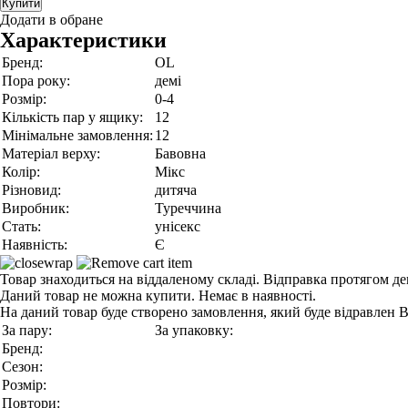
Купити
Додати в обране
Характеристики
Бренд:
OL
Пора року:
демі
Розмір:
0-4
Кількість пар у ящику:
12
Мінімальне замовлення:
12
Матеріал верху:
Бавовна
Колір:
Мікс
Різновид:
дитяча
Виробник:
Туреччина
Стать:
унісекс
Наявність:
Є
Товар знаходиться на віддаленому складі. Відправка протягом де
Даний товар не можна купити. Немає в наявності.
На даний товар буде створено замовлення, який буде відравлен 
За пару:
За упаковку:
Бренд:
Сезон:
Розмір:
Повтори: