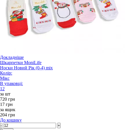
Докладніше
Шкарпетки MoniLife
Носки Новий Рік (0-4) mix
Колір:
Мікс
В упаковці:
12
за шт
720 грн
17 грн
за ящик
204 грн
До кошику
-
+