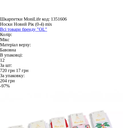
Шкарпетки MoniLife
код: 1351606
Носки Новий Рік (0-4) mix
Всі товари бренду "OL"
Колір:
Мікс
Матеріал верху:
Бавовна
В упаковці:
12
За шт:
720
грн
17
грн
За упаковку:
204
грн
-97%