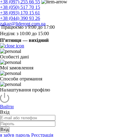
+38 (097) 255 66 55
+38 (050) 517 70 15
+38 (093) 170 15 61
+38 (044) 390 93 26
zakaz@lideropt.com.ua
Працюємо з 9:00 до 17:00
Неділя: з 10:00 до 15:00
П’ятниця — вихідний
Особисті дані
Мої замовлення
Способи отримання
Налаштування профілю
Вийти
Вхід
Вхід
я забув пароль
Реєстрація