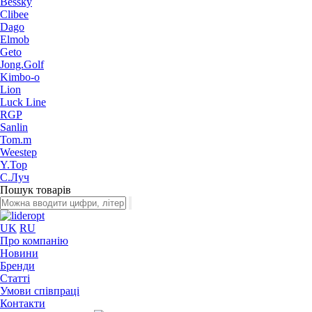
Bessky
Clibee
Dago
Elmob
Geto
Jong.Golf
Kimbo-o
Lion
Luck Line
RGP
Sanlin
Tom.m
Weestep
Y.Top
С.Луч
Пошук товарів
UK
RU
Про компанію
Новини
Бренди
Статті
Умови співпраці
Контакти