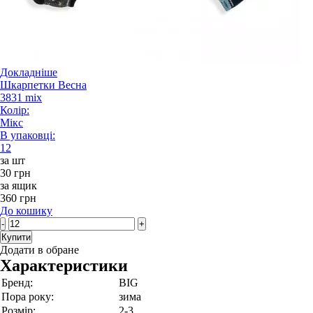
Докладніше
Шкарпетки Весна
3831 mix
Колір:
Мікс
В упаковці:
12
за шт
30 грн
за ящик
360 грн
До кошику
-
+
Купити
Додати в обране
Характеристики
Бренд:
BIG
Пора року:
зима
Розмір:
2-3