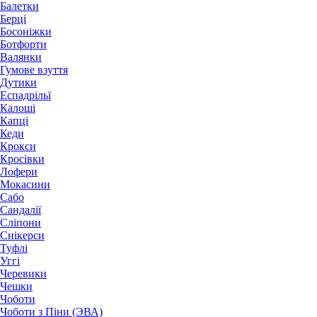
Балетки
Берці
Босоніжки
Ботфорти
Валянки
Гумове взуття
Дутики
Еспадрільї
Калоші
Капці
Кеди
Крокси
Кросівки
Лофери
Мокасини
Сабо
Сандалії
Сліпони
Снікерси
Туфлі
Уггі
Черевики
Чешки
Чоботи
Чоботи з Піни (ЭВА)