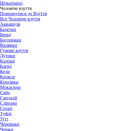
Шльопанці
Чоловіче взуття
Повернутися до Взуття
Все Чоловіче взуття
Аквашузи
Балетки
Берці
Босоніжки
Валянки
Гумове взуття
Дутики
Калоші
Капці
Кеди
Крокси
Кросівки
Мокасини
Сабо
Сандалії
Сліпони
Спорт
Туфлі
Уггі
Черевики
Чешки