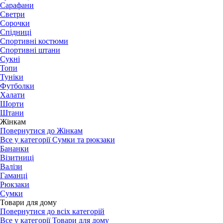
Сарафани
Светри
Сорочки
Спідниці
Спортивні костюми
Спортивні штани
Сукні
Топи
Туніки
Футболки
Халати
Шорти
Штани
Жінкам
Повернутися до Жінкам
Все у категорії Сумки та рюкзаки
Бананки
Візитниці
Валізи
Гаманці
Рюкзаки
Сумки
Товари для дому
Повернутися до всіх категорій
Все у категорії Товари для дому