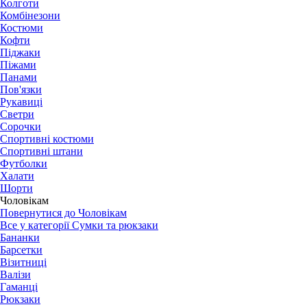
Колготи
Комбінезони
Костюми
Кофти
Піджаки
Піжами
Панами
Пов'язки
Рукавиці
Светри
Сорочки
Спортивні костюми
Спортивні штани
Футболки
Халати
Шорти
Чоловікам
Повернутися до Чоловікам
Все у категорії Сумки та рюкзаки
Бананки
Барсетки
Візитниці
Валізи
Гаманці
Рюкзаки