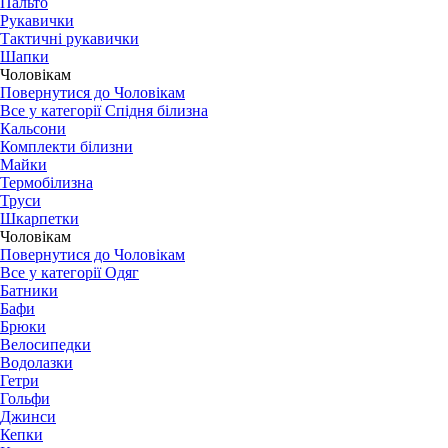
Пальто
Рукавички
Тактичні рукавички
Шапки
Чоловікам
Повернутися до Чоловікам
Все у категорії Спідня білизна
Кальсони
Комплекти білизни
Майки
Термобілизна
Труси
Шкарпетки
Чоловікам
Повернутися до Чоловікам
Все у категорії Одяг
Батники
Бафи
Брюки
Велосипедки
Водолазки
Гетри
Гольфи
Джинси
Кепки