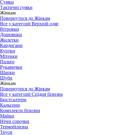
Сумки
Тактичні сумки
Жінкам
Повернутися до Жінкам
Все у категорії Верхній одяг
Вітровки
Дощовики
Жилетки
Кардигани
Куртки
Мітенки
Пальто
Рукавички
Шапки
Шуби
Жінкам
Повернутися до Жінкам
Все у категорії Спідня білизна
Бюстгалтери
Кальсони
Комплекти білизни
Майки
Нічні сорочки
Термобілизна
Труси