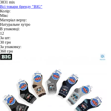
3831 mix
Всі товари бренду "BIG"
Колір:
Мікс
Матеріал верху:
Натуральне хутро
В упаковці:
12
За шт:
30
грн
За упаковку:
360
грн