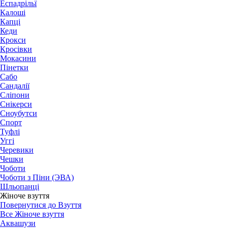
Еспадрільї
Калоші
Капці
Кеди
Крокси
Кросівки
Мокасини
Пінетки
Сабо
Сандалії
Сліпони
Снікерси
Сноубутси
Спорт
Туфлі
Уггі
Черевики
Чешки
Чоботи
Чоботи з Піни (ЭВА)
Шльопанці
Жіноче взуття
Повернутися до Взуття
Все Жіноче взуття
Аквашузи