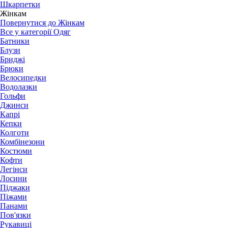
Шкарпетки
Жінкам
Повернутися до Жінкам
Все у категорії Одяг
Батники
Блузи
Бриджі
Брюки
Велосипедки
Водолазки
Гольфи
Джинси
Капрі
Кепки
Колготи
Комбінезони
Костюми
Кофти
Легінси
Лосини
Піджаки
Піжами
Панами
Пов'язки
Рукавиці