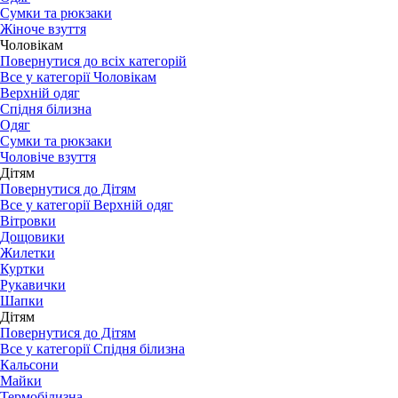
Сумки та рюкзаки
Жіноче взуття
Чоловікам
Повернутися до всіх категорій
Все у категорії Чоловікам
Верхній одяг
Спідня білизна
Одяг
Сумки та рюкзаки
Чоловіче взуття
Дітям
Повернутися до Дітям
Все у категорії Верхній одяг
Вітровки
Дощовики
Жилетки
Куртки
Рукавички
Шапки
Дітям
Повернутися до Дітям
Все у категорії Спідня білизна
Кальсони
Майки
Термобілизна