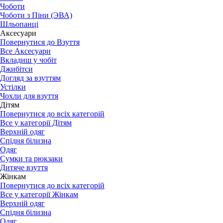
Чоботи
Чоботи з Піни (ЭВА)
Шльопанці
Аксесуари
Повернутися до Взуття
Все Аксесуари
Вкладиш у чобіт
Джибітси
Догляд за взуттям
Устілки
Чохли для взуття
Дітям
Повернутися до всіх категорій
Все у категорії Дітям
Верхній одяг
Спідня білизна
Одяг
Сумки та рюкзаки
Дитяче взуття
Жінкам
Повернутися до всіх категорій
Все у категорії Жінкам
Верхній одяг
Спідня білизна
Одяг