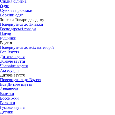
Спідня білизна
Одяг
Сумки та рюкзаки
Верхній одяг
Знижки Товари для дому
Повернутися до Знижки
Господарські товари
Пледи
Рушники
Взуття
Повернутися до всіх категорій
Все Взуття
Дитяче взуття
Жіноче взуття
Чоловіче взуття
Аксесуари
Дитяче взуття
Повернутися до Взуття
Все Дитяче взуття
Аквашузи
Балетки
Босоніжки
Валянки
Гумове взуття
Дутики