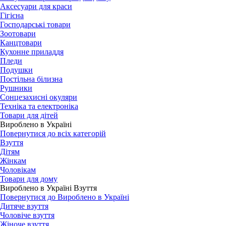
Аксесуари для краси
Гігієна
Господарські товари
Зоотовари
Канцтовари
Кухонне приладдя
Пледи
Подушки
Постільна білизна
Рушники
Сонцезахисні окуляри
Техніка та електроніка
Товари для дітей
Вироблено в Україні
Повернутися до всіх категорій
Взуття
Дітям
Жінкам
Чоловікам
Товари для дому
Вироблено в Україні Взуття
Повернутися до Вироблено в Україні
Дитяче взуття
Чоловіче взуття
Жіноче взуття