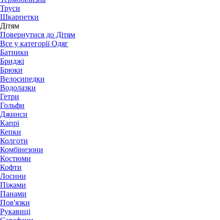
Труси
Шкарпетки
Дітям
Повернутися до Дітям
Все у категорії Одяг
Батники
Бриджі
Брюки
Велосипедки
Водолазки
Гетри
Гольфи
Джинси
Капрі
Кепки
Колготи
Комбінезони
Костюми
Кофти
Лосини
Піжами
Панами
Пов'язки
Рукавиці