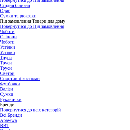
Повернутися до Під замовлення
Спідня білизна
Одяг
Сумки та рюкзаки
Під замовлення Товари для дому
Повернутися до Під замовлення
Чоботи
Сліпони
Чоботи
Устілки
Устілки
Труси
Труси
Труси
Светри
Спортивні костюми
Футболки
Валізи
Сумки
Рукавички
Бренди
Повернутися до всіх категорій
Всі Бренди
Apawwa
BBT