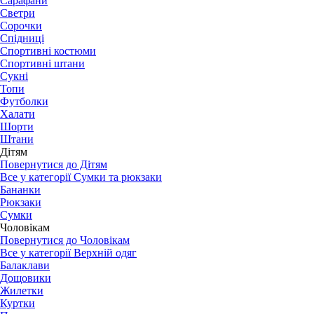
Сарафани
Светри
Сорочки
Спідниці
Спортивні костюми
Спортивні штани
Сукні
Топи
Футболки
Халати
Шорти
Штани
Дітям
Повернутися до Дітям
Все у категорії Сумки та рюкзаки
Бананки
Рюкзаки
Сумки
Чоловікам
Повернутися до Чоловікам
Все у категорії Верхній одяг
Балаклави
Дощовики
Жилетки
Куртки