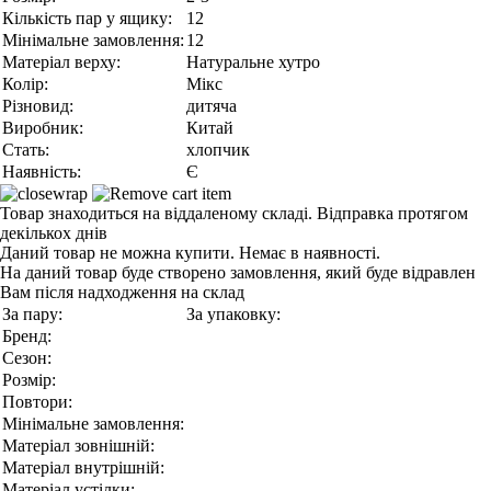
Кількість пар у ящику:
12
Мінімальне замовлення:
12
Матеріал верху:
Натуральне хутро
Колір:
Мікс
Різновид:
дитяча
Виробник:
Китай
Стать:
хлопчик
Наявність:
Є
Товар знаходиться на віддаленому складі. Відправка протягом
декількох днів
Даний товар не можна купити. Немає в наявності.
На даний товар буде створено замовлення, який буде відравлен
Вам після надходження на склад
За пару:
За упаковку:
Бренд:
Сезон:
Розмір:
Повтори:
Мінімальне замовлення:
Матеріал зовнішній:
Матеріал внутрішній:
Матеріал устілки: