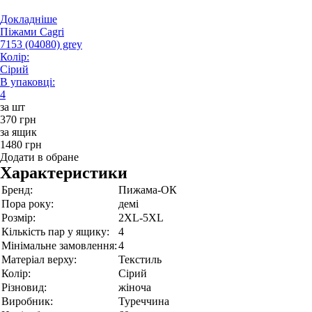
Докладніше
Піжами Cagri
7153 (04080) grey
Колір:
Сірий
В упаковці:
4
за шт
370 грн
за ящик
1480 грн
Додати в обране
Характеристики
Бренд:
Пижама-ОК
Пора року:
демі
Розмір:
2XL-5XL
Кількість пар у ящику:
4
Мінімальне замовлення:
4
Матеріал верху:
Текстиль
Колір:
Сірий
Різновид:
жіноча
Виробник:
Туреччина