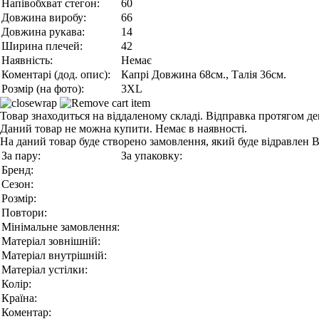
Напівобхват стегон:
60
Довжина виробу:
66
Довжина рукава:
14
Ширина плечей:
42
Наявність:
Немає
Коментарі (дод. опис):
Капрі Довжина 68см., Талія 36см.
Розмір (на фото):
3XL
Товар знаходиться на віддаленому складі. Відправка протягом де
Даний товар не можна купити. Немає в наявності.
На даний товар буде створено замовлення, який буде відравлен 
За пару:
За упаковку:
Бренд:
Сезон:
Розмір:
Повтори:
Мінімальне замовлення:
Матеріал зовнішній:
Матеріал внутрішній:
Матеріал устілки:
Колір:
Країна:
Коментар: