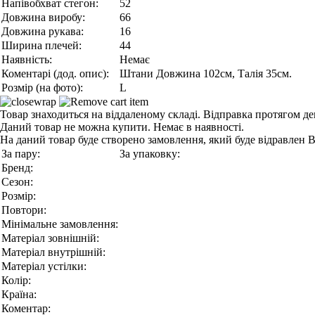
Напівобхват стегон:
52
Довжина виробу:
66
Довжина рукава:
16
Ширина плечей:
44
Наявність:
Немає
Коментарі (дод. опис):
Штани Довжина 102см, Талія 35см.
Розмір (на фото):
L
Товар знаходиться на віддаленому складі. Відправка протягом де
Даний товар не можна купити. Немає в наявності.
На даний товар буде створено замовлення, який буде відравлен 
За пару:
За упаковку:
Бренд:
Сезон:
Розмір:
Повтори:
Мінімальне замовлення:
Матеріал зовнішній:
Матеріал внутрішній:
Матеріал устілки:
Колір:
Країна:
Коментар: