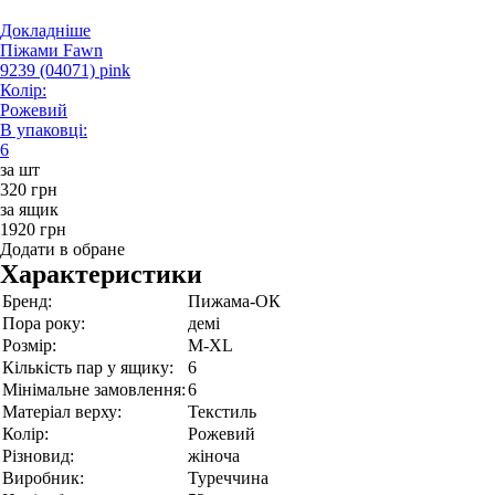
Докладніше
Піжами Fawn
9239 (04071) pink
Колір:
Рожевий
В упаковці:
6
за шт
320 грн
за ящик
1920 грн
Додати в обране
Характеристики
Бренд:
Пижама-ОК
Пора року:
демі
Розмір:
M-XL
Кількість пар у ящику:
6
Мінімальне замовлення:
6
Матеріал верху:
Текстиль
Колір:
Рожевий
Різновид:
жіноча
Виробник:
Туреччина