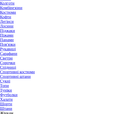
Колготи
Комбінезони
Костюми
Кофти
Легінси
Лосини
Піджаки
Піжами
Панами
Пов'язки
Рукавиці
Сарафани
Светри
Сорочки
Спідниці
Спортивні костюми
Спортивні штани
Сукні
Топи
Туніки
Футболки
Халати
Шорти
Штани
Жінкам