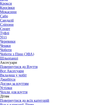
Крокси
Кросівки
Мокасини
Сабо
Сандалії
Сліпони
Спорт
Туфлі
Уггі
Черевики
Чешки
Чоботи
Чоботи з Піни (ЭВА)
Шльопанці
Аксесуари
Повернутися до Взуття
Все Аксесуари
Вкладиш у чобіт
Джибітси
Догляд за взуттям
Устілки
Чохли для взуття
Дітям
Повернутися до всіх категорій
Все у категорії Дітям