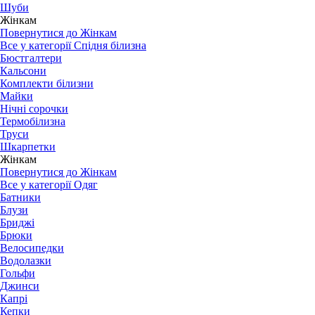
Шуби
Жінкам
Повернутися до Жінкам
Все у категорії Спідня білизна
Бюстгалтери
Кальсони
Комплекти білизни
Майки
Нічні сорочки
Термобілизна
Труси
Шкарпетки
Жінкам
Повернутися до Жінкам
Все у категорії Одяг
Батники
Блузи
Бриджі
Брюки
Велосипедки
Водолазки
Гольфи
Джинси
Капрі
Кепки