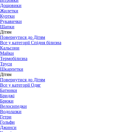
Вітровки
Дощовики
Жилетки
Куртки
Рукавички
Шапки
Дітям
Повернутися до Дітям
Все у категорії Спідня білизна
Кальсони
Майки
Термобілизна
Труси
Шкарпетки
Дітям
Повернутися до Дітям
Все у категорії Одяг
Батники
Бриджі
Брюки
Велосипедки
Водолазки
Гетри
Гольфи
Джинси