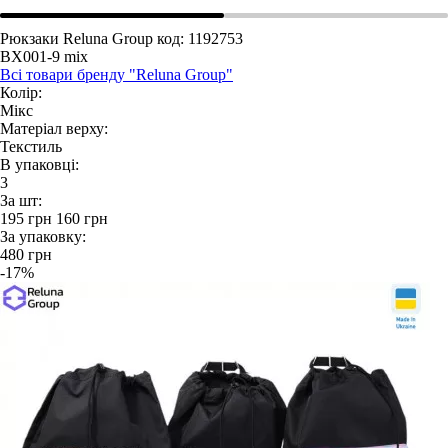
Рюкзаки Reluna Group
код: 1192753
BX001-9 mix
Всі товари бренду "Reluna Group"
Колір:
Мікс
Матеріал верху:
Текстиль
В упаковці:
3
За шт:
195
грн
160
грн
За упаковку:
480
грн
-17%