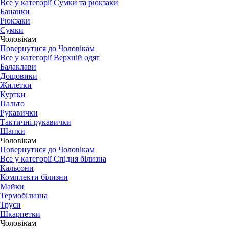
Все у категорії Сумки та рюкзаки
Бананки
Рюкзаки
Сумки
Чоловікам
Повернутися до Чоловікам
Все у категорії Верхній одяг
Балаклави
Дощовики
Жилетки
Куртки
Пальто
Рукавички
Тактичні рукавички
Шапки
Чоловікам
Повернутися до Чоловікам
Все у категорії Спідня білизна
Кальсони
Комплекти білизни
Майки
Термобілизна
Труси
Шкарпетки
Чоловікам