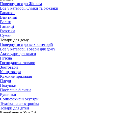
Повернутися до Жінкам
Все у категорії Сумки та рюкзаки
Бананки
Візитниці
Валізи
Гаманці
Рюкзаки
Сумки
Товари для дому
Повернутися до всіх категорій
Все у категорії Товари для дому
Аксесуари для краси
Гігієна
Господарські товари
Зоотовари
Канцтовари
Кухонне приладдя
Пледи
Подушки
Постільна білизна
Рушники
Сонцезахисні окуляри
Техніка та електроніка
Товари для дітей
Вироблено в Україні