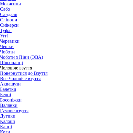
Мокасини
Сабо
Сандалії
Сліпони
Снікерси
Туфлі
Уггі
Черевики
Чешки
Чоботи
Чоботи з Піни (ЭВА)
Шльопанці
Чоловіче взуття
Повернутися до Взуття
Все Чоловіче взуття
Аквашузи
Балетки
Берці
Босоніжки
Валянки
Гумове взуття
Дутики
Калоші
Капці
Кеди