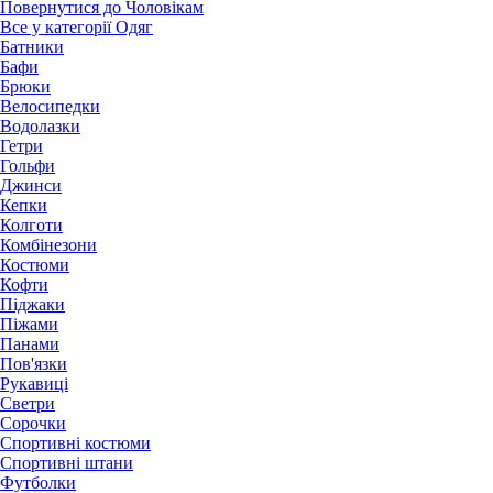
Повернутися до Чоловікам
Все у категорії Одяг
Батники
Бафи
Брюки
Велосипедки
Водолазки
Гетри
Гольфи
Джинси
Кепки
Колготи
Комбінезони
Костюми
Кофти
Піджаки
Піжами
Панами
Пов'язки
Рукавиці
Светри
Сорочки
Спортивні костюми
Спортивні штани
Футболки