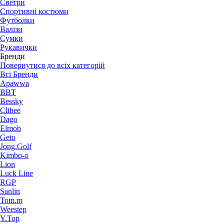
Светри
Спортивні костюми
Футболки
Валізи
Сумки
Рукавички
Бренди
Повернутися до всіх категорій
Всі Бренди
Apawwa
BBT
Bessky
Clibee
Dago
Elmob
Geto
Jong.Golf
Kimbo-o
Lion
Luck Line
RGP
Sanlin
Tom.m
Weestep
Y.Top