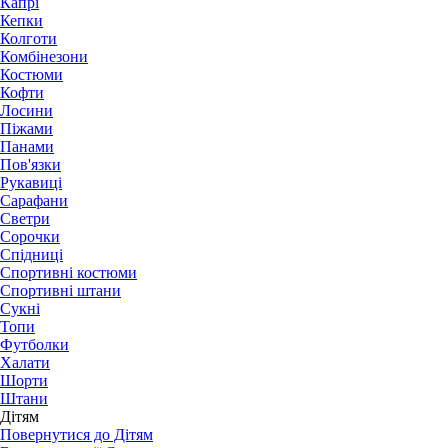
Капрі
Кепки
Колготи
Комбінезони
Костюми
Кофти
Лосини
Піжами
Панами
Пов'язки
Рукавиці
Сарафани
Светри
Сорочки
Спідниці
Спортивні костюми
Спортивні штани
Сукні
Топи
Футболки
Халати
Шорти
Штани
Дітям
Повернутися до Дітям