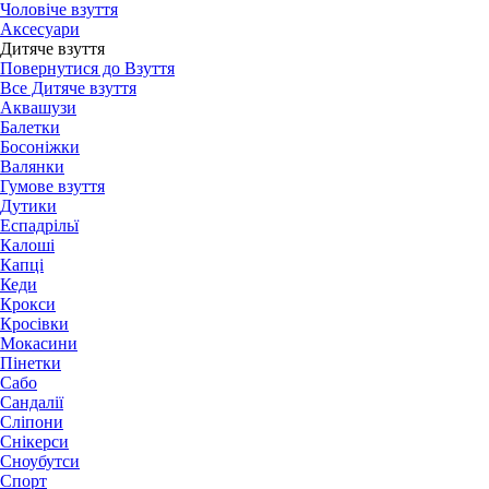
Чоловіче взуття
Аксесуари
Дитяче взуття
Повернутися до Взуття
Все Дитяче взуття
Аквашузи
Балетки
Босоніжки
Валянки
Гумове взуття
Дутики
Еспадрільї
Калоші
Капці
Кеди
Крокси
Кросівки
Мокасини
Пінетки
Сабо
Сандалії
Сліпони
Снікерси
Сноубутси
Спорт