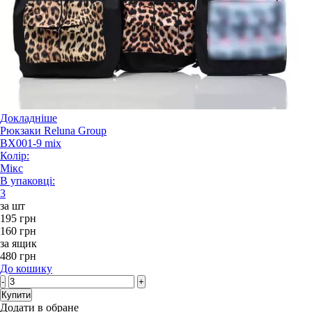
Докладніше
Рюкзаки Reluna Group
BX001-9 mix
Колір:
Мікс
В упаковці:
3
за шт
195 грн
160 грн
за ящик
480 грн
До кошику
-
+
Купити
Додати в обране