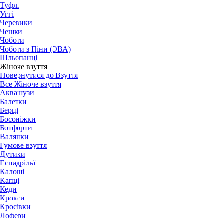
Туфлі
Уггі
Черевики
Чешки
Чоботи
Чоботи з Піни (ЭВА)
Шльопанці
Жіноче взуття
Повернутися до Взуття
Все Жіноче взуття
Аквашузи
Балетки
Берці
Босоніжки
Ботфорти
Валянки
Гумове взуття
Дутики
Еспадрільї
Калоші
Капці
Кеди
Крокси
Кросівки
Лофери