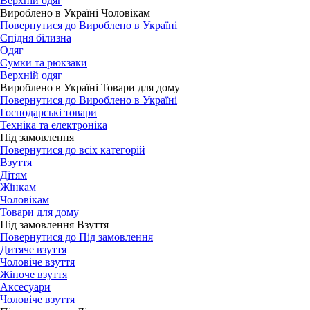
Верхній одяг
Вироблено в Україні Чоловікам
Повернутися до Вироблено в Україні
Спідня білизна
Одяг
Сумки та рюкзаки
Верхній одяг
Вироблено в Україні Товари для дому
Повернутися до Вироблено в Україні
Господарські товари
Техніка та електроніка
Під замовлення
Повернутися до всіх категорій
Взуття
Дітям
Жінкам
Чоловікам
Товари для дому
Під замовлення Взуття
Повернутися до Під замовлення
Дитяче взуття
Чоловіче взуття
Жіноче взуття
Аксесуари
Чоловіче взуття