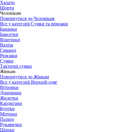
Халати
Шорти
Чоловікам
Повернутися до Чоловікам
Все у категорії Сумки та рюкзаки
Бананки
Барсетки
Візитниці
Валізи
Гаманці
Рюкзаки
Сумки
Тактичні сумки
Жінкам
Повернутися до Жінкам
Все у категорії Верхній одяг
Вітровки
Дощовики
Жилетки
Кардигани
Куртки
Мітенки
Пальто
Рукавички
Шапки