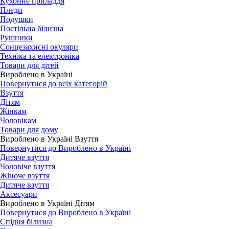
Кухонне приладдя
Пледи
Подушки
Постільна білизна
Рушники
Сонцезахисні окуляри
Техніка та електроніка
Товари для дітей
Вироблено в Україні
Повернутися до всіх категорій
Взуття
Дітям
Жінкам
Чоловікам
Товари для дому
Вироблено в Україні Взуття
Повернутися до Вироблено в Україні
Дитяче взуття
Чоловіче взуття
Жіноче взуття
Дитяче взуття
Аксесуари
Вироблено в Україні Дітям
Повернутися до Вироблено в Україні
Спідня білизна