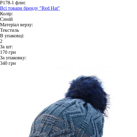
P178-1 флис
Всі товари бренду "Red Hat"
Колір:
Синій
Матеріал верху:
Текстиль
В упаковці:
2
За шт:
170
грн
За упаковку:
340
грн