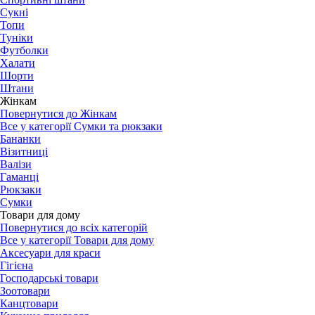
Сукні
Топи
Туніки
Футболки
Халати
Шорти
Штани
Жінкам
Повернутися до Жінкам
Все у категорії Сумки та рюкзаки
Бананки
Візитниці
Валізи
Гаманці
Рюкзаки
Сумки
Товари для дому
Повернутися до всіх категорій
Все у категорії Товари для дому
Аксесуари для краси
Гігієна
Господарські товари
Зоотовари
Канцтовари