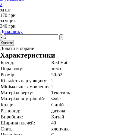
2
за шт
170 грн
за ящик
340 грн
До кошику
-
+
Купити
Додати в обране
Характеристики
Бренд:
Red Hat
Пора року:
зима
Розмір:
50-52
Кількість пар у ящику:
2
Мінімальне замовлення:
2
Матеріал верху:
Текстиль
Матеріал внутрішній:
Фліс
Колір:
Синій
Різновид:
дитяча
Виробник:
Китай
Ширина плечей:
40
Стать:
хлопчик
Наявність:
Є