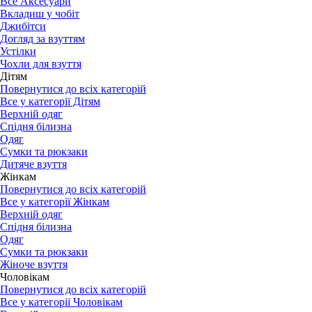
Все Аксесуари
Вкладиш у чобіт
Джибітси
Догляд за взуттям
Устілки
Чохли для взуття
Дітям
Повернутися до всіх категорій
Все у категорії Дітям
Верхній одяг
Спідня білизна
Одяг
Сумки та рюкзаки
Дитяче взуття
Жінкам
Повернутися до всіх категорій
Все у категорії Жінкам
Верхній одяг
Спідня білизна
Одяг
Сумки та рюкзаки
Жіноче взуття
Чоловікам
Повернутися до всіх категорій
Все у категорії Чоловікам