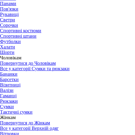
Панами
Пов'язки
Рукавиці
Светри
Сорочки
Спортивні костюми
Спортивні штани
Футболки
Халати
Шорти
Чоловікам
Повернутися до Чоловікам
Все у категорії Сумки та рюкзаки
Бананки
Барсетки
Візитниці
Валізи
Гаманці
Рюкзаки
Сумки
Тактичні сумки
Жінкам
Повернутися до Жінкам
Все у категорії Верхній одяг
Вітровки