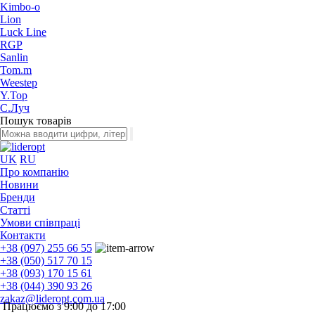
Kimbo-o
Lion
Luck Line
RGP
Sanlin
Tom.m
Weestep
Y.Top
С.Луч
Пошук товарів
UK
RU
Про компанію
Новини
Бренди
Статті
Умови співпраці
Контакти
+38 (097) 255 66 55
+38 (050) 517 70 15
+38 (093) 170 15 61
+38 (044) 390 93 26
zakaz@lideropt.com.ua
Працюємо з 9:00 до 17:00