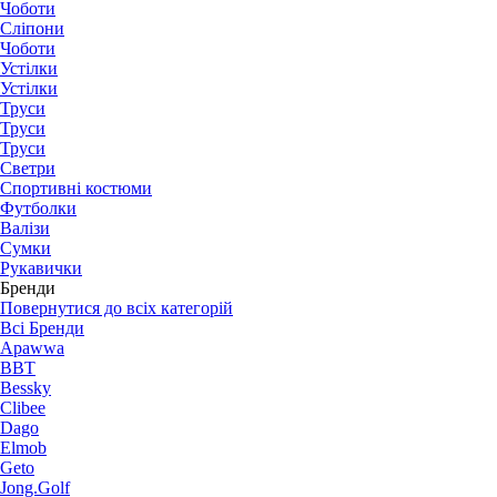
Чоботи
Сліпони
Чоботи
Устілки
Устілки
Труси
Труси
Труси
Светри
Спортивні костюми
Футболки
Валізи
Сумки
Рукавички
Бренди
Повернутися до всіх категорій
Всі Бренди
Apawwa
BBT
Bessky
Clibee
Dago
Elmob
Geto
Jong.Golf