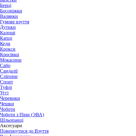
Берці
Босоніжки
Валянки
Гумове взуття
Дутики
Калоші
Капці
Кеди
Крокси
Кросівки
Мокасини
Сабо
Сандалії
Сліпони
Спорт
Туфлі
Уггі
Черевики
Чешки
Чоботи
Чоботи з Піни (ЭВА)
Шльопанці
Аксесуари
Повернутися до Взуття