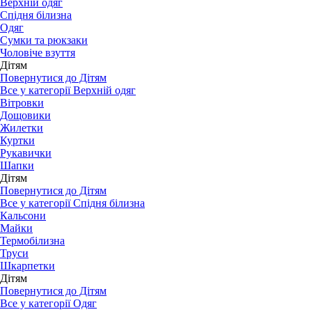
Верхній одяг
Спідня білизна
Одяг
Сумки та рюкзаки
Чоловіче взуття
Дітям
Повернутися до Дітям
Все у категорії Верхній одяг
Вітровки
Дощовики
Жилетки
Куртки
Рукавички
Шапки
Дітям
Повернутися до Дітям
Все у категорії Спідня білизна
Кальсони
Майки
Термобілизна
Труси
Шкарпетки
Дітям
Повернутися до Дітям
Все у категорії Одяг