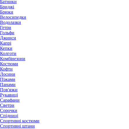
Батники
Бриджі
Брюки
Велосипедки
Водолазки
Гетри
Гольфи
Джинси
Капрі
Кепки
Колготи
Комбінезони
Костюми
Кофти
Лосини
Піжами
Панами
Пов'язки
Рукавиці
Сарафани
Светри
Сорочки
Спідниці
Спортивні костюми
Спортивні штани