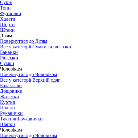
Сукні
Топи
Футболки
Халати
Шорти
Штани
Дітям
Повернутися до Дітям
Все у категорії Сумки та рюкзаки
Бананки
Рюкзаки
Сумки
Чоловікам
Повернутися до Чоловікам
Все у категорії Верхній одяг
Балаклави
Дощовики
Жилетки
Куртки
Пальто
Рукавички
Тактичні рукавички
Шапки
Чоловікам
Повернутися до Чоловікам