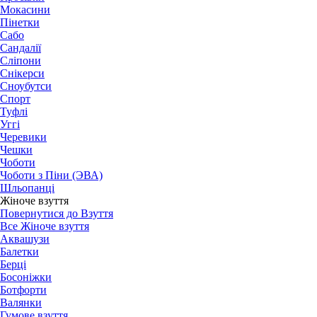
Мокасини
Пінетки
Сабо
Сандалії
Сліпони
Снікерси
Сноубутси
Спорт
Туфлі
Уггі
Черевики
Чешки
Чоботи
Чоботи з Піни (ЭВА)
Шльопанці
Жіноче взуття
Повернутися до Взуття
Все Жіноче взуття
Аквашузи
Балетки
Берці
Босоніжки
Ботфорти
Валянки
Гумове взуття