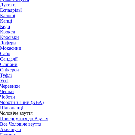
Дутики
Еспадрільї
Калоші
Капці
Кеди
Крокси
Кросівки
Лофери
Мокасини
Сабо
Сандалії
Сліпони
Снікерси
Туфлі
Уггі
Черевики
Чешки
Чоботи
Чоботи з Піни (ЭВА)
Шльопанці
Чоловіче взуття
Повернутися до Взуття
Все Чоловіче взуття
Аквашузи
Балетки