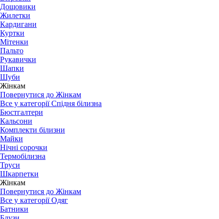
Дощовики
Жилетки
Кардигани
Куртки
Мітенки
Пальто
Рукавички
Шапки
Шуби
Жінкам
Повернутися до Жінкам
Все у категорії Спідня білизна
Бюстгалтери
Кальсони
Комплекти білизни
Майки
Нічні сорочки
Термобілизна
Труси
Шкарпетки
Жінкам
Повернутися до Жінкам
Все у категорії Одяг
Батники
Блузи