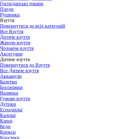
Господарські товари
Пледи
Рушники
Взуття
Повернутися до всіх категорій
Все Взуття
Дитяче взуття
Жіноче взуття
Чоловіче взуття
Аксесуари
Дитяче взуття
Повернутися до Взуття
Все Дитяче взуття
Аквашузи
Балетки
Босоніжки
Валянки
Гумове взуття
Дутики
Еспадрільї
Калоші
Капці
Кеди
Крокси
Кросівки