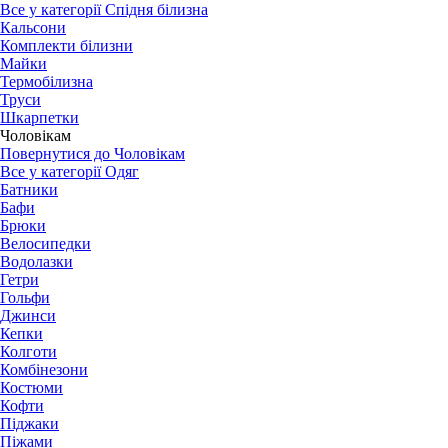
Все у категорії Спідня білизна
Кальсони
Комплекти білизни
Майки
Термобілизна
Труси
Шкарпетки
Чоловікам
Повернутися до Чоловікам
Все у категорії Одяг
Батники
Бафи
Брюки
Велосипедки
Водолазки
Гетри
Гольфи
Джинси
Кепки
Колготи
Комбінезони
Костюми
Кофти
Піджаки
Піжами