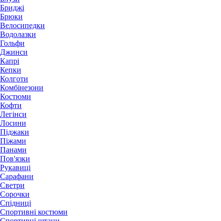
Бриджі
Брюки
Велосипедки
Водолазки
Гольфи
Джинси
Капрі
Кепки
Колготи
Комбінезони
Костюми
Кофти
Легінси
Лосини
Піджаки
Піжами
Панами
Пов'язки
Рукавиці
Сарафани
Светри
Сорочки
Спідниці
Спортивні костюми
Спортивні штани