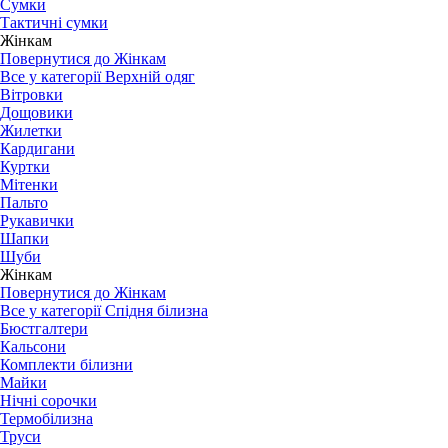
Сумки
Тактичні сумки
Жінкам
Повернутися до Жінкам
Все у категорії Верхній одяг
Вітровки
Дощовики
Жилетки
Кардигани
Куртки
Мітенки
Пальто
Рукавички
Шапки
Шуби
Жінкам
Повернутися до Жінкам
Все у категорії Спідня білизна
Бюстгалтери
Кальсони
Комплекти білизни
Майки
Нічні сорочки
Термобілизна
Труси