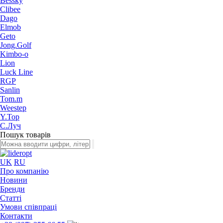
Bessky
Clibee
Dago
Elmob
Geto
Jong.Golf
Kimbo-o
Lion
Luck Line
RGP
Sanlin
Tom.m
Weestep
Y.Top
С.Луч
Пошук товарів
UK
RU
Про компанію
Новини
Бренди
Статті
Умови співпраці
Контакти