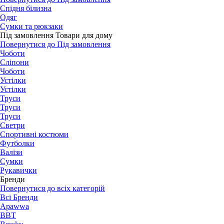
Спідня білизна
Одяг
Сумки та рюкзаки
Під замовлення Товари для дому
Повернутися до Під замовлення
Чоботи
Сліпони
Чоботи
Устілки
Устілки
Труси
Труси
Труси
Светри
Спортивні костюми
Футболки
Валізи
Сумки
Рукавички
Бренди
Повернутися до всіх категорій
Всі Бренди
Apawwa
BBT