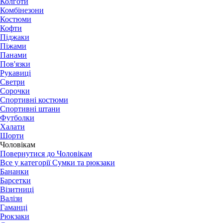
Колготи
Комбінезони
Костюми
Кофти
Піджаки
Піжами
Панами
Пов'язки
Рукавиці
Светри
Сорочки
Спортивні костюми
Спортивні штани
Футболки
Халати
Шорти
Чоловікам
Повернутися до Чоловікам
Все у категорії Сумки та рюкзаки
Бананки
Барсетки
Візитниці
Валізи
Гаманці
Рюкзаки