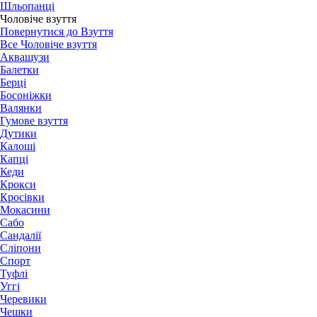
Шльопанці
Чоловіче взуття
Повернутися до Взуття
Все Чоловіче взуття
Аквашузи
Балетки
Берці
Босоніжки
Валянки
Гумове взуття
Дутики
Калоші
Капці
Кеди
Крокси
Кросівки
Мокасини
Сабо
Сандалії
Сліпони
Спорт
Туфлі
Уггі
Черевики
Чешки