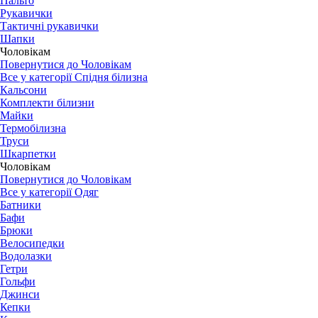
Пальто
Рукавички
Тактичні рукавички
Шапки
Чоловікам
Повернутися до Чоловікам
Все у категорії Спідня білизна
Кальсони
Комплекти білизни
Майки
Термобілизна
Труси
Шкарпетки
Чоловікам
Повернутися до Чоловікам
Все у категорії Одяг
Батники
Бафи
Брюки
Велосипедки
Водолазки
Гетри
Гольфи
Джинси
Кепки