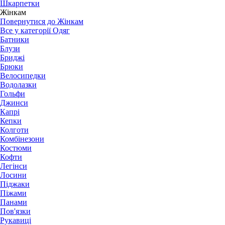
Шкарпетки
Жінкам
Повернутися до Жінкам
Все у категорії Одяг
Батники
Блузи
Бриджі
Брюки
Велосипедки
Водолазки
Гольфи
Джинси
Капрі
Кепки
Колготи
Комбінезони
Костюми
Кофти
Легінси
Лосини
Піджаки
Піжами
Панами
Пов'язки
Рукавиці