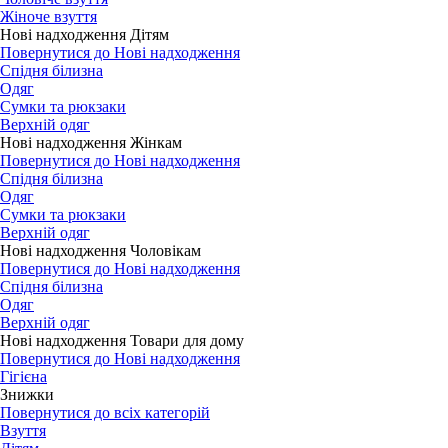
Жіноче взуття
Нові надходження Дітям
Повернутися до Нові надходження
Спідня білизна
Одяг
Сумки та рюкзаки
Верхній одяг
Нові надходження Жінкам
Повернутися до Нові надходження
Спідня білизна
Одяг
Сумки та рюкзаки
Верхній одяг
Нові надходження Чоловікам
Повернутися до Нові надходження
Спідня білизна
Одяг
Верхній одяг
Нові надходження Товари для дому
Повернутися до Нові надходження
Гігієна
Знижки
Повернутися до всіх категорій
Взуття