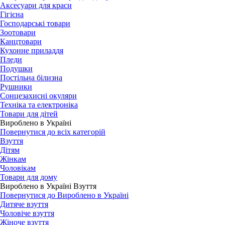
Аксесуари для краси
Гігієна
Господарські товари
Зоотовари
Канцтовари
Кухонне приладдя
Пледи
Подушки
Постільна білизна
Рушники
Сонцезахисні окуляри
Техніка та електроніка
Товари для дітей
Вироблено в Україні
Повернутися до всіх категорій
Взуття
Дітям
Жінкам
Чоловікам
Товари для дому
Вироблено в Україні Взуття
Повернутися до Вироблено в Україні
Дитяче взуття
Чоловіче взуття
Жіноче взуття