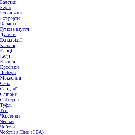
Балетки
Берці
Босоніжки
Ботфорти
Валянки
Гумове взуття
Дутики
Еспадрільї
Калоші
Капці
Кеди
Крокси
Кросівки
Лофери
Мокасини
Сабо
Сандалії
Сліпони
Снікерси
Туфлі
Уггі
Черевики
Чешки
Чоботи
Чоботи з Піни (ЭВА)