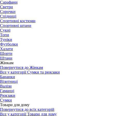
Сарафани
Светри
Сорочки
Спідниці
Спортивні костюми
Спортивні штани
Сукні
Топи
Туніки
Футболки
Халати
Шорти
Штани
Жінкам
Повернутися до Жінкам
Все у категорії Сумки та рюкзаки
Бананки
Візитниці
Валізи
Гаманці
Рюкзаки
Сумки
Товари для дому
Повернутися до всіх категорій
Все у категорії Товари для дому