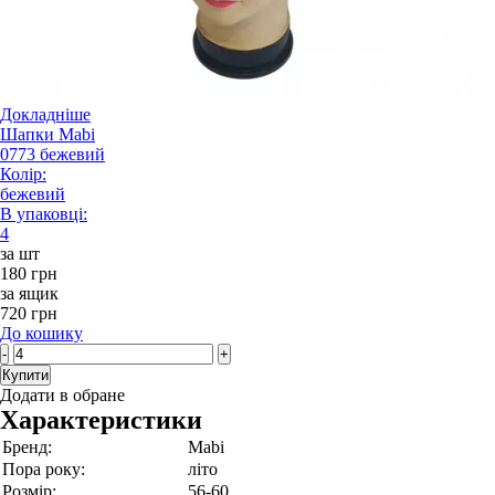
Докладніше
Шапки Mabi
0773 бежевий
Колір:
бежевий
В упаковці:
4
за шт
180 грн
за ящик
720 грн
До кошику
-
+
Купити
Додати в обране
Характеристики
Бренд:
Mabi
Пора року:
літо
Розмір:
56-60