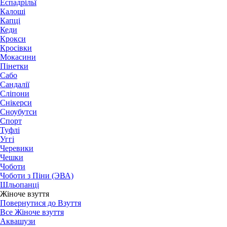
Еспадрільї
Калоші
Капці
Кеди
Крокси
Кросівки
Мокасини
Пінетки
Сабо
Сандалії
Сліпони
Снікерси
Сноубутси
Спорт
Туфлі
Уггі
Черевики
Чешки
Чоботи
Чоботи з Піни (ЭВА)
Шльопанці
Жіноче взуття
Повернутися до Взуття
Все Жіноче взуття
Аквашузи