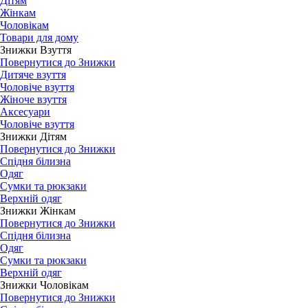
Дітям
Жінкам
Чоловікам
Товари для дому
Знижки Взуття
Повернутися до Знижки
Дитяче взуття
Чоловіче взуття
Жіноче взуття
Аксесуари
Чоловіче взуття
Знижки Дітям
Повернутися до Знижки
Спідня білизна
Одяг
Сумки та рюкзаки
Верхній одяг
Знижки Жінкам
Повернутися до Знижки
Спідня білизна
Одяг
Сумки та рюкзаки
Верхній одяг
Знижки Чоловікам
Повернутися до Знижки