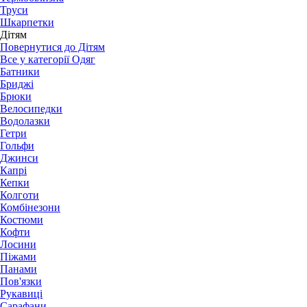
Труси
Шкарпетки
Дітям
Повернутися до Дітям
Все у категорії Одяг
Батники
Бриджі
Брюки
Велосипедки
Водолазки
Гетри
Гольфи
Джинси
Капрі
Кепки
Колготи
Комбінезони
Костюми
Кофти
Лосини
Піжами
Панами
Пов'язки
Рукавиці
Сарафани