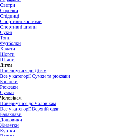
Светри
Сорочки
Спідниці
Спортивні костюми
Спортивні штани
Сукні
Топи
Футболки
Халати
Шорти
Штани
Дітям
Повернутися до Дітям
Все у категорії Сумки та рюкзаки
Бананки
Рюкзаки
Сумки
Чоловікам
Повернутися до Чоловікам
Все у категорії Верхній одяг
Балаклави
Дощовики
Жилетки
Куртки