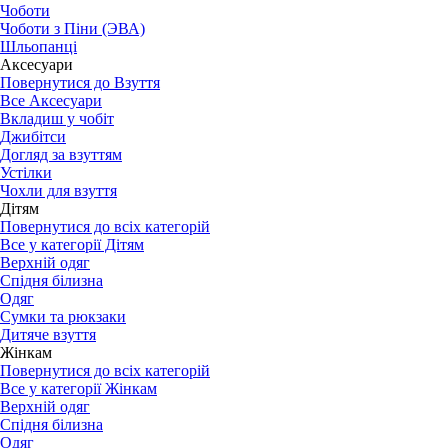
Чоботи
Чоботи з Піни (ЭВА)
Шльопанці
Аксесуари
Повернутися до Взуття
Все Аксесуари
Вкладиш у чобіт
Джибітси
Догляд за взуттям
Устілки
Чохли для взуття
Дітям
Повернутися до всіх категорій
Все у категорії Дітям
Верхній одяг
Спідня білизна
Одяг
Сумки та рюкзаки
Дитяче взуття
Жінкам
Повернутися до всіх категорій
Все у категорії Жінкам
Верхній одяг
Спідня білизна
Одяг