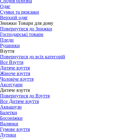
Спідня білизна
Одяг
Сумки та рюкзаки
Верхній одяг
Знижки Товари для дому
Повернутися до Знижки
Господарські товари
Пледи
Рушники
Взуття
Повернутися до всіх категорій
Все Взуття
Дитяче взуття
Жіноче взуття
Чоловіче взуття
Аксесуари
Дитяче взуття
Повернутися до Взуття
Все Дитяче взуття
Аквашузи
Балетки
Босоніжки
Валянки
Гумове взуття
Дутики