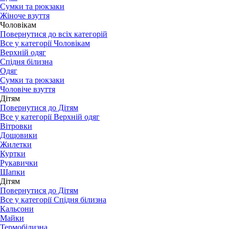
Сумки та рюкзаки
Жіноче взуття
Чоловікам
Повернутися до всіх категорій
Все у категорії Чоловікам
Верхній одяг
Спідня білизна
Одяг
Сумки та рюкзаки
Чоловіче взуття
Дітям
Повернутися до Дітям
Все у категорії Верхній одяг
Вітровки
Дощовики
Жилетки
Куртки
Рукавички
Шапки
Дітям
Повернутися до Дітям
Все у категорії Спідня білизна
Кальсони
Майки
Термобілизна