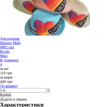
Докладніше
Шапки Mabi
0802 mix
Колір:
Мікс
В упаковці:
4
за шт
110 грн
за ящик
440 грн
До кошику
-
+
Купити
Додати в обране
Характеристики