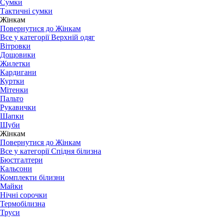
Сумки
Тактичні сумки
Жінкам
Повернутися до Жінкам
Все у категорії Верхній одяг
Вітровки
Дощовики
Жилетки
Кардигани
Куртки
Мітенки
Пальто
Рукавички
Шапки
Шуби
Жінкам
Повернутися до Жінкам
Все у категорії Спідня білизна
Бюстгалтери
Кальсони
Комплекти білизни
Майки
Нічні сорочки
Термобілизна
Труси