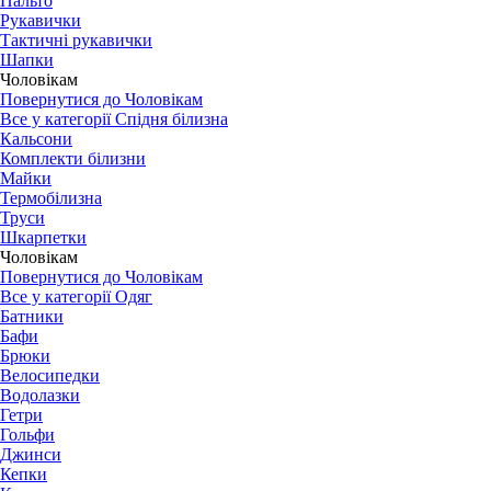
Пальто
Рукавички
Тактичні рукавички
Шапки
Чоловікам
Повернутися до Чоловікам
Все у категорії Спідня білизна
Кальсони
Комплекти білизни
Майки
Термобілизна
Труси
Шкарпетки
Чоловікам
Повернутися до Чоловікам
Все у категорії Одяг
Батники
Бафи
Брюки
Велосипедки
Водолазки
Гетри
Гольфи
Джинси
Кепки