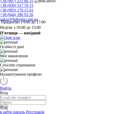
+38 (097) 255 66 55
+38 (050) 517 70 15
+38 (093) 170 15 61
+38 (044) 390 93 26
zakaz@lideropt.com.ua
Працюємо з 9:00 до 17:00
Неділя: з 10:00 до 15:00
П’ятниця — вихідний
Особисті дані
Мої замовлення
Способи отримання
Налаштування профілю
Вийти
Вхід
Вхід
я забув пароль
Реєстрація