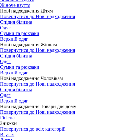
Жіноче взуття
Нові надходження Дітям
Повернутися до Нові надходження
Спідня білизна
Одяг
Сумки та рюкзаки
Верхній одяг
Нові надходження Жінкам
Повернутися до Нові надходження
Спідня білизна
Одяг
Сумки та рюкзаки
Верхній одяг
Нові надходження Чоловікам
Повернутися до Нові надходження
Спідня білизна
Одяг
Верхній одяг
Нові надходження Товари для дому
Повернутися до Нові надходження
Гігієна
Знижки
Повернутися до всіх категорій
Взуття