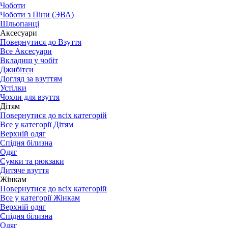
Чоботи
Чоботи з Піни (ЭВА)
Шльопанці
Аксесуари
Повернутися до Взуття
Все Аксесуари
Вкладиш у чобіт
Джибітси
Догляд за взуттям
Устілки
Чохли для взуття
Дітям
Повернутися до всіх категорій
Все у категорії Дітям
Верхній одяг
Спідня білизна
Одяг
Сумки та рюкзаки
Дитяче взуття
Жінкам
Повернутися до всіх категорій
Все у категорії Жінкам
Верхній одяг
Спідня білизна
Одяг