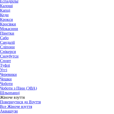
Еспадрільї
Калоші
Капці
Кеди
Крокси
Кросівки
Мокасини
Пінетки
Сабо
Сандалії
Сліпони
Снікерси
Сноубутси
Спорт
Туфлі
Уггі
Черевики
Чешки
Чоботи
Чоботи з Піни (ЭВА)
Шльопанці
Жіноче взуття
Повернутися до Взуття
Все Жіноче взуття
Аквашузи