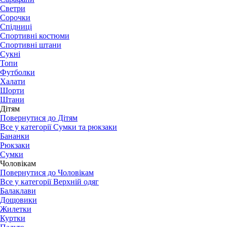
Светри
Сорочки
Спідниці
Спортивні костюми
Спортивні штани
Сукні
Топи
Футболки
Халати
Шорти
Штани
Дітям
Повернутися до Дітям
Все у категорії Сумки та рюкзаки
Бананки
Рюкзаки
Сумки
Чоловікам
Повернутися до Чоловікам
Все у категорії Верхній одяг
Балаклави
Дощовики
Жилетки
Куртки