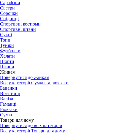
Сарафани
Светри
Сорочки
Спідниці
Спортивні костюми
Спортивні штани
Сукні
Топи
Туніки
Футболки
Халати
Шорти
Штани
Жінкам
Повернутися до Жінкам
Все у категорії Сумки та рюкзаки
Бананки
Візитниці
Валізи
Гаманці
Рюкзаки
Сумки
Товари для дому
Повернутися до всіх категорій
Все у категорії Товари для дому