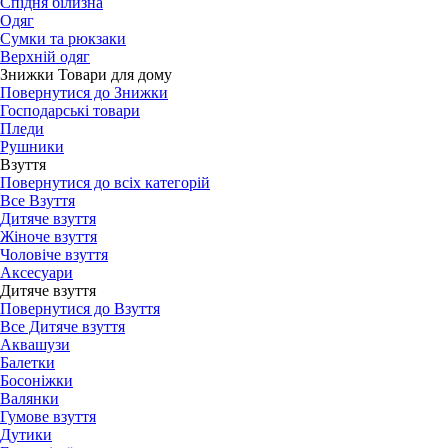
Спідня білизна
Одяг
Сумки та рюкзаки
Верхній одяг
Знижки Товари для дому
Повернутися до Знижки
Господарські товари
Пледи
Рушники
Взуття
Повернутися до всіх категорій
Все Взуття
Дитяче взуття
Жіноче взуття
Чоловіче взуття
Аксесуари
Дитяче взуття
Повернутися до Взуття
Все Дитяче взуття
Аквашузи
Балетки
Босоніжки
Валянки
Гумове взуття
Дутики