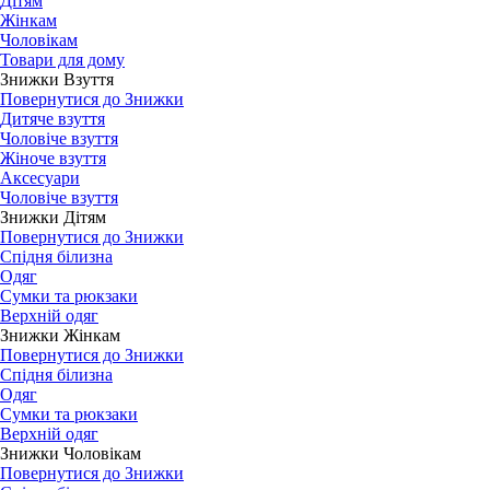
Дітям
Жінкам
Чоловікам
Товари для дому
Знижки Взуття
Повернутися до Знижки
Дитяче взуття
Чоловіче взуття
Жіноче взуття
Аксесуари
Чоловіче взуття
Знижки Дітям
Повернутися до Знижки
Спідня білизна
Одяг
Сумки та рюкзаки
Верхній одяг
Знижки Жінкам
Повернутися до Знижки
Спідня білизна
Одяг
Сумки та рюкзаки
Верхній одяг
Знижки Чоловікам
Повернутися до Знижки