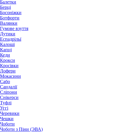
Балетки
Берці
Босоніжки
Ботфорти
Валянки
Гумове взуття
Дутики
Еспадрільї
Калоші
Капці
Кеди
Крокси
Кросівки
Лофери
Мокасини
Сабо
Сандалії
Сліпони
Снікерси
Туфлі
Уггі
Черевики
Чешки
Чоботи
Чоботи з Піни (ЭВА)