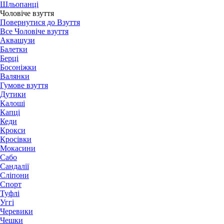
Шльопанці
Чоловіче взуття
Повернутися до Взуття
Все Чоловіче взуття
Аквашузи
Балетки
Берці
Босоніжки
Валянки
Гумове взуття
Дутики
Калоші
Капці
Кеди
Крокси
Кросівки
Мокасини
Сабо
Сандалії
Сліпони
Спорт
Туфлі
Уггі
Черевики
Чешки