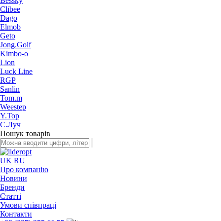
Bessky
Clibee
Dago
Elmob
Geto
Jong.Golf
Kimbo-o
Lion
Luck Line
RGP
Sanlin
Tom.m
Weestep
Y.Top
С.Луч
Пошук товарів
UK
RU
Про компанію
Новини
Бренди
Статті
Умови співпраці
Контакти