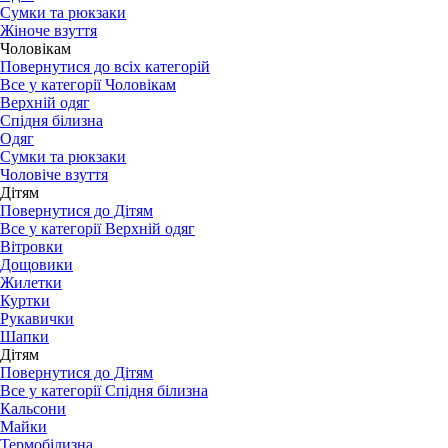
Сумки та рюкзаки
Жіноче взуття
Чоловікам
Повернутися до всіх категорій
Все у категорії Чоловікам
Верхній одяг
Спідня білизна
Одяг
Сумки та рюкзаки
Чоловіче взуття
Дітям
Повернутися до Дітям
Все у категорії Верхній одяг
Вітровки
Дощовики
Жилетки
Куртки
Рукавички
Шапки
Дітям
Повернутися до Дітям
Все у категорії Спідня білизна
Кальсони
Майки
Термобілизна