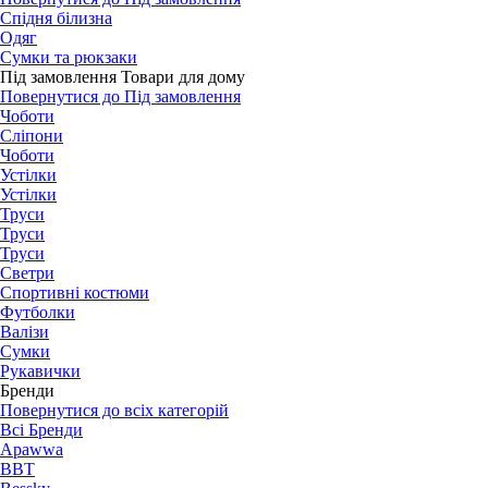
Спідня білизна
Одяг
Сумки та рюкзаки
Під замовлення Товари для дому
Повернутися до Під замовлення
Чоботи
Сліпони
Чоботи
Устілки
Устілки
Труси
Труси
Труси
Светри
Спортивні костюми
Футболки
Валізи
Сумки
Рукавички
Бренди
Повернутися до всіх категорій
Всі Бренди
Apawwa
BBT