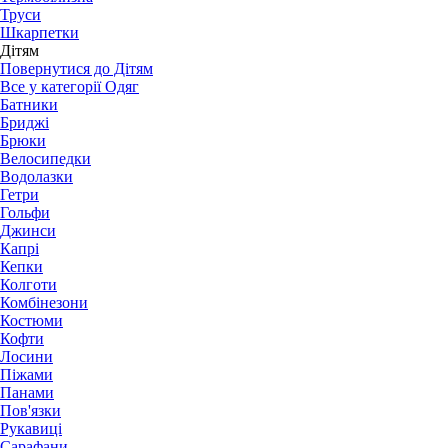
Труси
Шкарпетки
Дітям
Повернутися до Дітям
Все у категорії Одяг
Батники
Бриджі
Брюки
Велосипедки
Водолазки
Гетри
Гольфи
Джинси
Капрі
Кепки
Колготи
Комбінезони
Костюми
Кофти
Лосини
Піжами
Панами
Пов'язки
Рукавиці
Сарафани