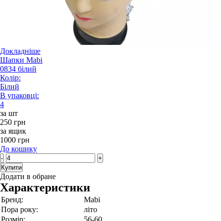
Докладніше
Шапки Mabi
0834 білий
Колір:
Білий
В упаковці:
4
за шт
250 грн
за ящик
1000 грн
До кошику
-
+
Купити
Додати в обране
Характеристики
Бренд:
Mabi
Пора року:
літо
Розмір:
56-60