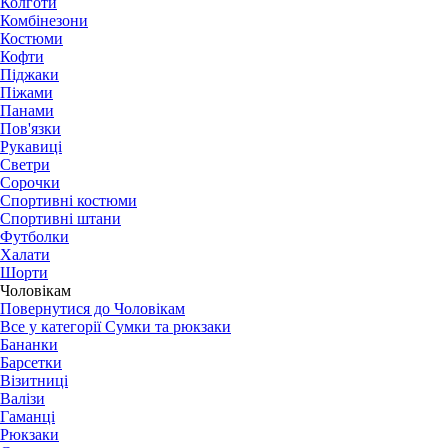
Колготи
Комбінезони
Костюми
Кофти
Піджаки
Піжами
Панами
Пов'язки
Рукавиці
Светри
Сорочки
Спортивні костюми
Спортивні штани
Футболки
Халати
Шорти
Чоловікам
Повернутися до Чоловікам
Все у категорії Сумки та рюкзаки
Бананки
Барсетки
Візитниці
Валізи
Гаманці
Рюкзаки