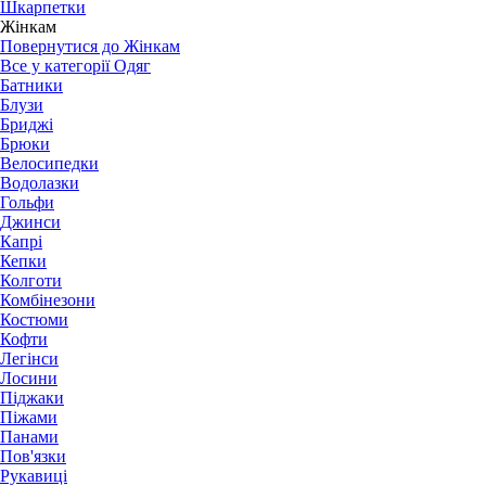
Шкарпетки
Жінкам
Повернутися до Жінкам
Все у категорії Одяг
Батники
Блузи
Бриджі
Брюки
Велосипедки
Водолазки
Гольфи
Джинси
Капрі
Кепки
Колготи
Комбінезони
Костюми
Кофти
Легінси
Лосини
Піджаки
Піжами
Панами
Пов'язки
Рукавиці