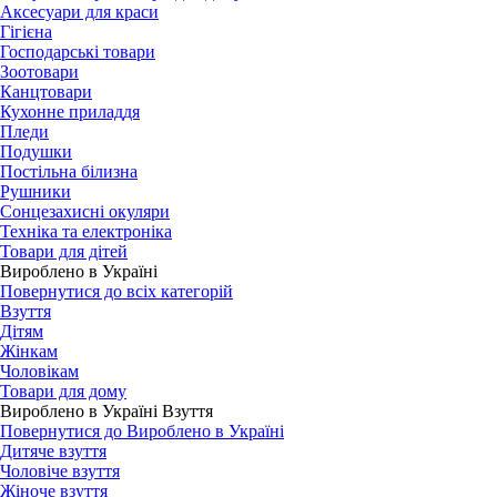
Аксесуари для краси
Гігієна
Господарські товари
Зоотовари
Канцтовари
Кухонне приладдя
Пледи
Подушки
Постільна білизна
Рушники
Сонцезахисні окуляри
Техніка та електроніка
Товари для дітей
Вироблено в Україні
Повернутися до всіх категорій
Взуття
Дітям
Жінкам
Чоловікам
Товари для дому
Вироблено в Україні Взуття
Повернутися до Вироблено в Україні
Дитяче взуття
Чоловіче взуття
Жіноче взуття