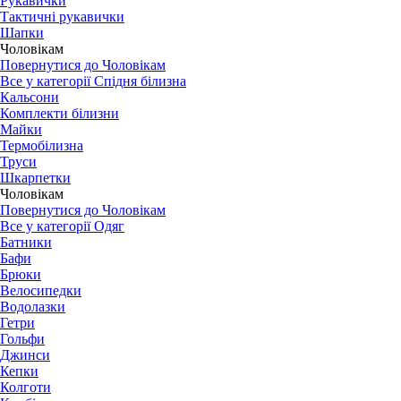
Рукавички
Тактичні рукавички
Шапки
Чоловікам
Повернутися до Чоловікам
Все у категорії Спідня білизна
Кальсони
Комплекти білизни
Майки
Термобілизна
Труси
Шкарпетки
Чоловікам
Повернутися до Чоловікам
Все у категорії Одяг
Батники
Бафи
Брюки
Велосипедки
Водолазки
Гетри
Гольфи
Джинси
Кепки
Колготи