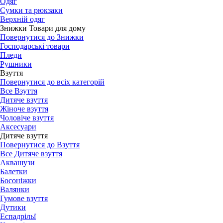
Одяг
Сумки та рюкзаки
Верхній одяг
Знижки Товари для дому
Повернутися до Знижки
Господарські товари
Пледи
Рушники
Взуття
Повернутися до всіх категорій
Все Взуття
Дитяче взуття
Жіноче взуття
Чоловіче взуття
Аксесуари
Дитяче взуття
Повернутися до Взуття
Все Дитяче взуття
Аквашузи
Балетки
Босоніжки
Валянки
Гумове взуття
Дутики
Еспадрільї