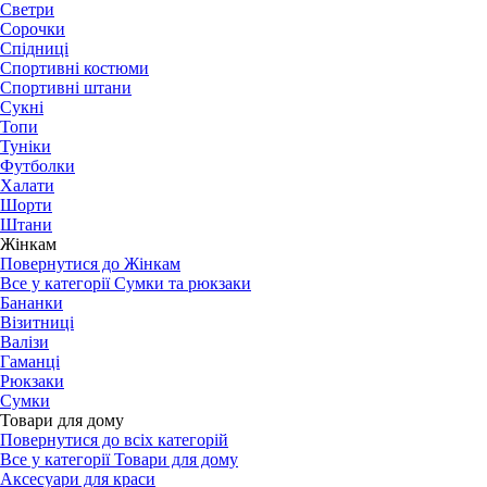
Светри
Сорочки
Спідниці
Спортивні костюми
Спортивні штани
Сукні
Топи
Туніки
Футболки
Халати
Шорти
Штани
Жінкам
Повернутися до Жінкам
Все у категорії Сумки та рюкзаки
Бананки
Візитниці
Валізи
Гаманці
Рюкзаки
Сумки
Товари для дому
Повернутися до всіх категорій
Все у категорії Товари для дому
Аксесуари для краси