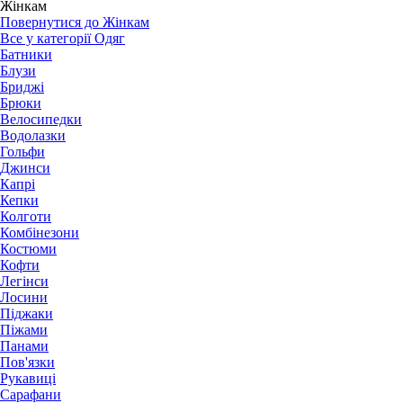
Жінкам
Повернутися до Жінкам
Все у категорії Одяг
Батники
Блузи
Бриджі
Брюки
Велосипедки
Водолазки
Гольфи
Джинси
Капрі
Кепки
Колготи
Комбінезони
Костюми
Кофти
Легінси
Лосини
Піджаки
Піжами
Панами
Пов'язки
Рукавиці
Сарафани