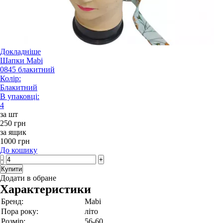
Докладніше
Шапки Mabi
0845 блакитний
Колір:
Блакитний
В упаковці:
4
за шт
250 грн
за ящик
1000 грн
До кошику
-
+
Купити
Додати в обране
Характеристики
Бренд:
Mabi
Пора року:
літо
Розмір:
56-60