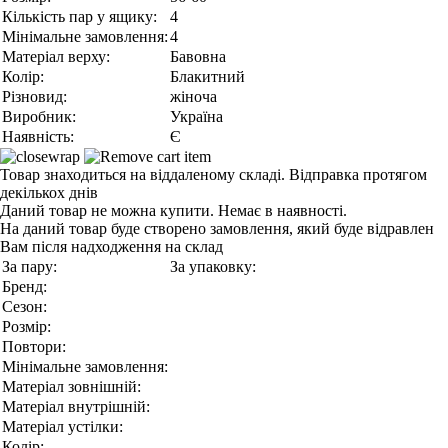
Кількість пар у ящику:
4
Мінімальне замовлення:
4
Матеріал верху:
Бавовна
Колір:
Блакитний
Різновид:
жіноча
Виробник:
Україна
Наявність:
Є
Товар знаходиться на віддаленому складі. Відправка протягом
декількох днів
Даний товар не можна купити. Немає в наявності.
На даний товар буде створено замовлення, який буде відравлен
Вам після надходження на склад
За пару:
За упаковку:
Бренд:
Сезон:
Розмір:
Повтори:
Мінімальне замовлення:
Матеріал зовнішній:
Матеріал внутрішній:
Матеріал устілки:
Колір: