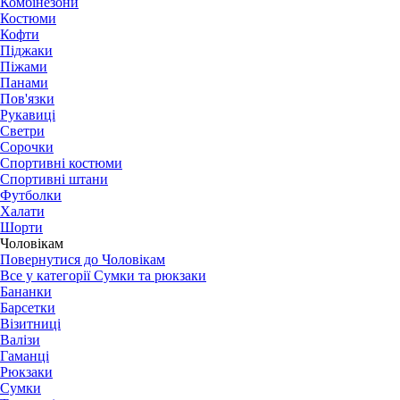
Комбінезони
Костюми
Кофти
Піджаки
Піжами
Панами
Пов'язки
Рукавиці
Светри
Сорочки
Спортивні костюми
Спортивні штани
Футболки
Халати
Шорти
Чоловікам
Повернутися до Чоловікам
Все у категорії Сумки та рюкзаки
Бананки
Барсетки
Візитниці
Валізи
Гаманці
Рюкзаки
Сумки