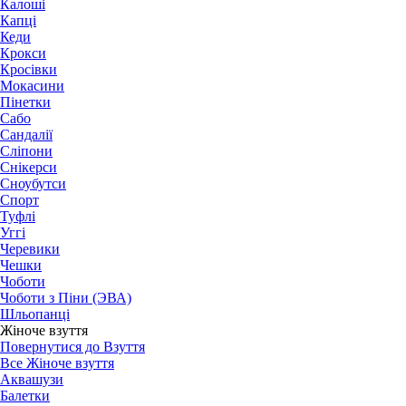
Калоші
Капці
Кеди
Крокси
Кросівки
Мокасини
Пінетки
Сабо
Сандалії
Сліпони
Снікерси
Сноубутси
Спорт
Туфлі
Уггі
Черевики
Чешки
Чоботи
Чоботи з Піни (ЭВА)
Шльопанці
Жіноче взуття
Повернутися до Взуття
Все Жіноче взуття
Аквашузи
Балетки