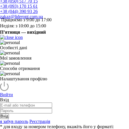
+38 (050) 517 70 15
+38 (093) 170 15 61
+38 (044) 390 93 26
zakaz@lideropt.com.ua
Працюємо з 9:00 до 17:00
Неділя: з 10:00 до 15:00
П’ятниця — вихідний
Особисті дані
Мої замовлення
Способи отримання
Налаштування профілю
Вийти
Вхід
Вхід
я забув пароль
Реєстрація
* для входу за номером телефону, вкажіть його у форматі: