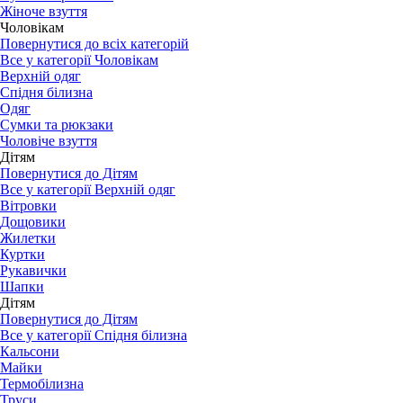
Жіноче взуття
Чоловікам
Повернутися до всіх категорій
Все у категорії Чоловікам
Верхній одяг
Спідня білизна
Одяг
Сумки та рюкзаки
Чоловіче взуття
Дітям
Повернутися до Дітям
Все у категорії Верхній одяг
Вітровки
Дощовики
Жилетки
Куртки
Рукавички
Шапки
Дітям
Повернутися до Дітям
Все у категорії Спідня білизна
Кальсони
Майки
Термобілизна
Труси