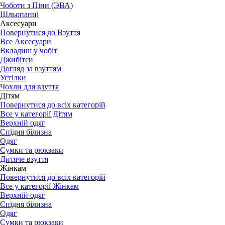
Чоботи з Піни (ЭВА)
Шльопанці
Аксесуари
Повернутися до Взуття
Все Аксесуари
Вкладиш у чобіт
Джибітси
Догляд за взуттям
Устілки
Чохли для взуття
Дітям
Повернутися до всіх категорій
Все у категорії Дітям
Верхній одяг
Спідня білизна
Одяг
Сумки та рюкзаки
Дитяче взуття
Жінкам
Повернутися до всіх категорій
Все у категорії Жінкам
Верхній одяг
Спідня білизна
Одяг
Сумки та рюкзаки