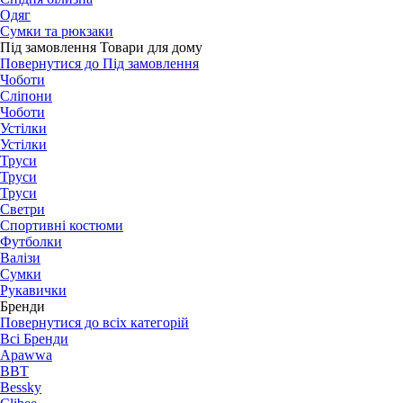
Одяг
Сумки та рюкзаки
Під замовлення Товари для дому
Повернутися до Під замовлення
Чоботи
Сліпони
Чоботи
Устілки
Устілки
Труси
Труси
Труси
Светри
Спортивні костюми
Футболки
Валізи
Сумки
Рукавички
Бренди
Повернутися до всіх категорій
Всі Бренди
Apawwa
BBT
Bessky