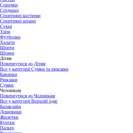
Сорочки
Спідниці
Спортивні костюми
Спортивні штани
Сукні
Топи
Футболки
Халати
Шорти
Штани
Дітям
Повернутися до Дітям
Все у категорії Сумки та рюкзаки
Бананки
Рюкзаки
Сумки
Чоловікам
Повернутися до Чоловікам
Все у категорії Верхній одяг
Балаклави
Дощовики
Жилетки
Куртки
Пальто