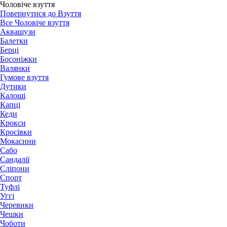
Чоловіче взуття
Повернутися до Взуття
Все Чоловіче взуття
Аквашузи
Балетки
Берці
Босоніжки
Валянки
Гумове взуття
Дутики
Калоші
Капці
Кеди
Крокси
Кросівки
Мокасини
Сабо
Сандалії
Сліпони
Спорт
Туфлі
Уггі
Черевики
Чешки
Чоботи