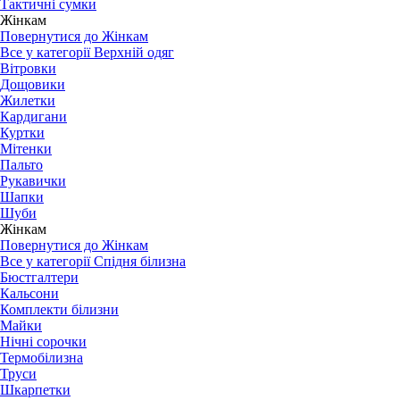
Тактичні сумки
Жінкам
Повернутися до Жінкам
Все у категорії Верхній одяг
Вітровки
Дощовики
Жилетки
Кардигани
Куртки
Мітенки
Пальто
Рукавички
Шапки
Шуби
Жінкам
Повернутися до Жінкам
Все у категорії Спідня білизна
Бюстгалтери
Кальсони
Комплекти білизни
Майки
Нічні сорочки
Термобілизна
Труси
Шкарпетки