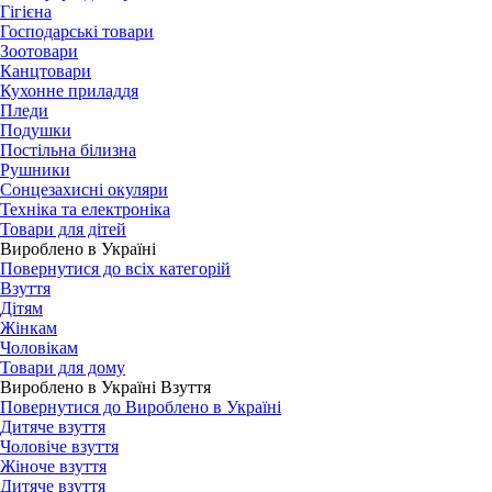
Гігієна
Господарські товари
Зоотовари
Канцтовари
Кухонне приладдя
Пледи
Подушки
Постільна білизна
Рушники
Сонцезахисні окуляри
Техніка та електроніка
Товари для дітей
Вироблено в Україні
Повернутися до всіх категорій
Взуття
Дітям
Жінкам
Чоловікам
Товари для дому
Вироблено в Україні Взуття
Повернутися до Вироблено в Україні
Дитяче взуття
Чоловіче взуття
Жіноче взуття
Дитяче взуття