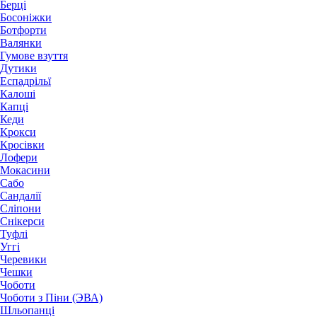
Берці
Босоніжки
Ботфорти
Валянки
Гумове взуття
Дутики
Еспадрільї
Калоші
Капці
Кеди
Крокси
Кросівки
Лофери
Мокасини
Сабо
Сандалії
Сліпони
Снікерси
Туфлі
Уггі
Черевики
Чешки
Чоботи
Чоботи з Піни (ЭВА)
Шльопанці