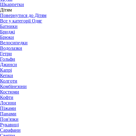
Шкарпетки
Дітям
Повернутися до Дітям
Все у категорії Одяг
Батники
Бриджі
Брюки
Велосипедки
Водолазки
Гетри
Гольфи
Джинси
Капрі
Кепки
Колготи
Комбінезони
Костюми
Кофти
Лосини
Піжами
Панами
Пов'язки
Рукавиці
Сарафани
Светри