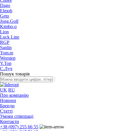
Clibee
Dago
Elmob
Geto
Jong.Golf
Kimbo-o
Lion
Luck Line
RGP
Sanlin
Tom.m
Weestep
Y.Top
С.Луч
Пошук товарів
UK
RU
Про компанію
Новини
Бренди
Статті
Умови співпраці
Контакти
+38 (097) 255 66 55