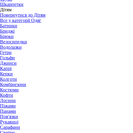
Шкарпетки
Дітям
Повернутися до Дітям
Все у категорії Одяг
Батники
Бриджі
Брюки
Велосипедки
Водолазки
Гетри
Гольфи
Джинси
Капрі
Кепки
Колготи
Комбінезони
Костюми
Кофти
Лосини
Піжами
Панами
Пов'язки
Рукавиці
Сарафани
Светри