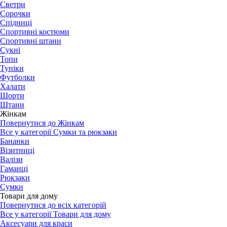
Светри
Сорочки
Спідниці
Спортивні костюми
Спортивні штани
Сукні
Топи
Туніки
Футболки
Халати
Шорти
Штани
Жінкам
Повернутися до Жінкам
Все у категорії Сумки та рюкзаки
Бананки
Візитниці
Валізи
Гаманці
Рюкзаки
Сумки
Товари для дому
Повернутися до всіх категорій
Все у категорії Товари для дому
Аксесуари для краси