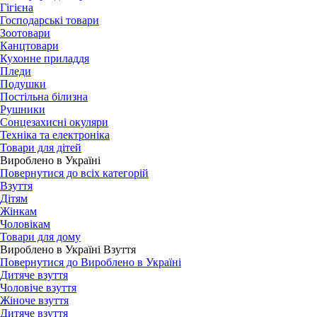
Гігієна
Господарські товари
Зоотовари
Канцтовари
Кухонне приладдя
Пледи
Подушки
Постільна білизна
Рушники
Сонцезахисні окуляри
Техніка та електроніка
Товари для дітей
Вироблено в Україні
Повернутися до всіх категорій
Взуття
Дітям
Жінкам
Чоловікам
Товари для дому
Вироблено в Україні Взуття
Повернутися до Вироблено в Україні
Дитяче взуття
Чоловіче взуття
Жіноче взуття
Дитяче взуття