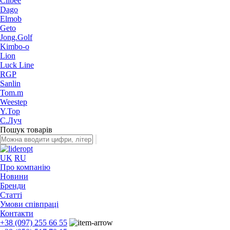
Clibee
Dago
Elmob
Geto
Jong.Golf
Kimbo-o
Lion
Luck Line
RGP
Sanlin
Tom.m
Weestep
Y.Top
С.Луч
Пошук товарів
UK
RU
Про компанію
Новини
Бренди
Статті
Умови співпраці
Контакти
+38 (097) 255 66 55