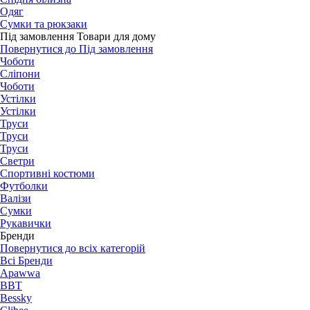
Одяг
Сумки та рюкзаки
Під замовлення Товари для дому
Повернутися до Під замовлення
Чоботи
Сліпони
Чоботи
Устілки
Устілки
Труси
Труси
Труси
Светри
Спортивні костюми
Футболки
Валізи
Сумки
Рукавички
Бренди
Повернутися до всіх категорій
Всі Бренди
Apawwa
BBT
Bessky