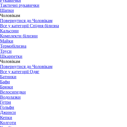
Рукавички
Тактичні рукавички
Шапки
Чоловікам
Повернутися до Чоловікам
Все у категорії Спідня білизна
Кальсони
Комплекти білизни
Майки
Термобілизна
Труси
Шкарпетки
Чоловікам
Повернутися до Чоловікам
Все у категорії Одяг
Батники
Бафи
Брюки
Велосипедки
Водолазки
Гетри
Гольфи
Джинси
Кепки
Колготи