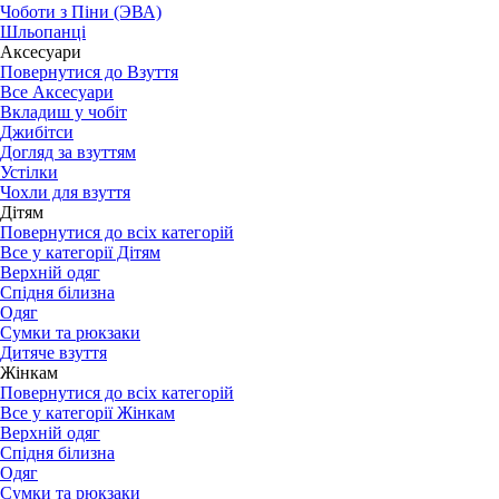
Чоботи з Піни (ЭВА)
Шльопанці
Аксесуари
Повернутися до Взуття
Все Аксесуари
Вкладиш у чобіт
Джибітси
Догляд за взуттям
Устілки
Чохли для взуття
Дітям
Повернутися до всіх категорій
Все у категорії Дітям
Верхній одяг
Спідня білизна
Одяг
Сумки та рюкзаки
Дитяче взуття
Жінкам
Повернутися до всіх категорій
Все у категорії Жінкам
Верхній одяг
Спідня білизна
Одяг
Сумки та рюкзаки