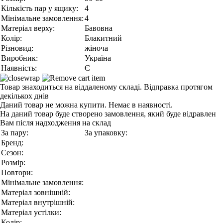
Кількість пар у ящику:
4
Мінімальне замовлення:
4
Матеріал верху:
Бавовна
Колір:
Блакитний
Різновид:
жіноча
Виробник:
Україна
Наявність:
Є
Товар знаходиться на віддаленому складі. Відправка протягом
декількох днів
Даний товар не можна купити. Немає в наявності.
На даний товар буде створено замовлення, який буде відравлен
Вам після надходження на склад
За пару:
За упаковку:
Бренд:
Сезон:
Розмір:
Повтори:
Мінімальне замовлення:
Матеріал зовнішній:
Матеріал внутрішній:
Матеріал устілки:
Колір: