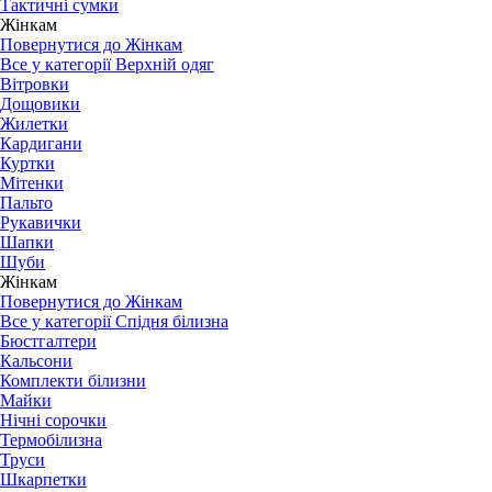
Тактичні сумки
Жінкам
Повернутися до Жінкам
Все у категорії Верхній одяг
Вітровки
Дощовики
Жилетки
Кардигани
Куртки
Мітенки
Пальто
Рукавички
Шапки
Шуби
Жінкам
Повернутися до Жінкам
Все у категорії Спідня білизна
Бюстгалтери
Кальсони
Комплекти білизни
Майки
Нічні сорочки
Термобілизна
Труси
Шкарпетки