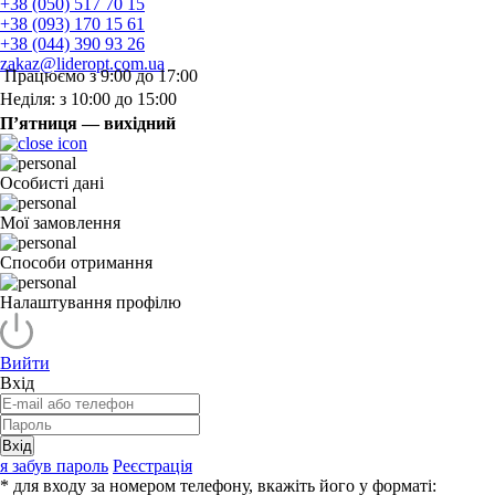
+38 (050) 517 70 15
+38 (093) 170 15 61
+38 (044) 390 93 26
zakaz@lideropt.com.ua
Працюємо з 9:00 до 17:00
Неділя: з 10:00 до 15:00
П’ятниця — вихідний
Особисті дані
Мої замовлення
Способи отримання
Налаштування профілю
Вийти
Вхід
Вхід
я забув пароль
Реєстрація
* для входу за номером телефону, вкажіть його у форматі: