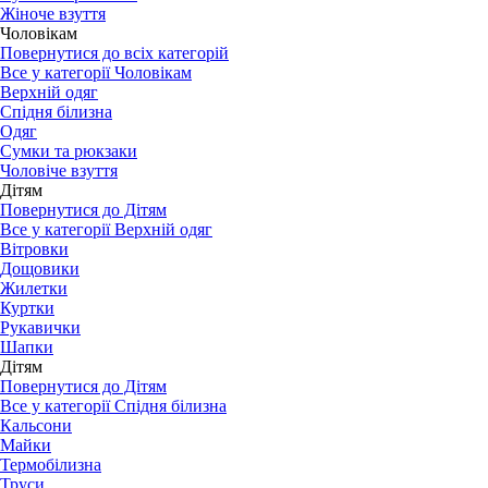
Жіноче взуття
Чоловікам
Повернутися до всіх категорій
Все у категорії Чоловікам
Верхній одяг
Спідня білизна
Одяг
Сумки та рюкзаки
Чоловіче взуття
Дітям
Повернутися до Дітям
Все у категорії Верхній одяг
Вітровки
Дощовики
Жилетки
Куртки
Рукавички
Шапки
Дітям
Повернутися до Дітям
Все у категорії Спідня білизна
Кальсони
Майки
Термобілизна
Труси