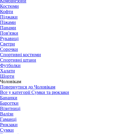
Комбінезони
Костюми
Кофти
Піджаки
Піжами
Панами
Пов'язки
Рукавиці
Светри
Сорочки
Спортивні костюми
Спортивні штани
Футболки
Халати
Шорти
Чоловікам
Повернутися до Чоловікам
Все у категорії Сумки та рюкзаки
Бананки
Барсетки
Візитниці
Валізи
Гаманці
Рюкзаки
Сумки