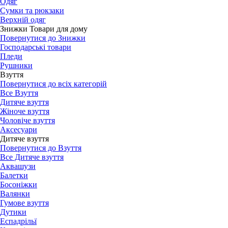
Одяг
Сумки та рюкзаки
Верхній одяг
Знижки Товари для дому
Повернутися до Знижки
Господарські товари
Пледи
Рушники
Взуття
Повернутися до всіх категорій
Все Взуття
Дитяче взуття
Жіноче взуття
Чоловіче взуття
Аксесуари
Дитяче взуття
Повернутися до Взуття
Все Дитяче взуття
Аквашузи
Балетки
Босоніжки
Валянки
Гумове взуття
Дутики
Еспадрільї