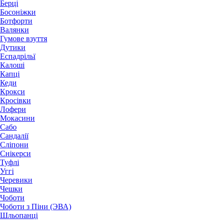
Берці
Босоніжки
Ботфорти
Валянки
Гумове взуття
Дутики
Еспадрільї
Калоші
Капці
Кеди
Крокси
Кросівки
Лофери
Мокасини
Сабо
Сандалії
Сліпони
Снікерси
Туфлі
Уггі
Черевики
Чешки
Чоботи
Чоботи з Піни (ЭВА)
Шльопанці