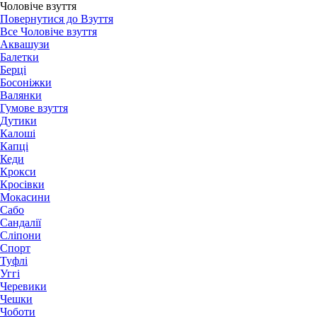
Чоловіче взуття
Повернутися до Взуття
Все Чоловіче взуття
Аквашузи
Балетки
Берці
Босоніжки
Валянки
Гумове взуття
Дутики
Калоші
Капці
Кеди
Крокси
Кросівки
Мокасини
Сабо
Сандалії
Сліпони
Спорт
Туфлі
Уггі
Черевики
Чешки
Чоботи