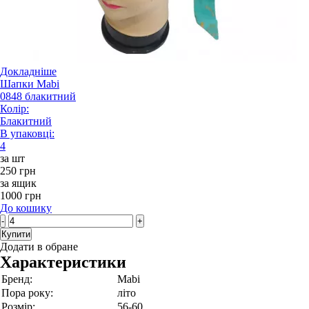
Докладніше
Шапки Mabi
0848 блакитний
Колір:
Блакитний
В упаковці:
4
за шт
250 грн
за ящик
1000 грн
До кошику
-
+
Купити
Додати в обране
Характеристики
Бренд:
Mabi
Пора року:
літо
Розмір:
56-60