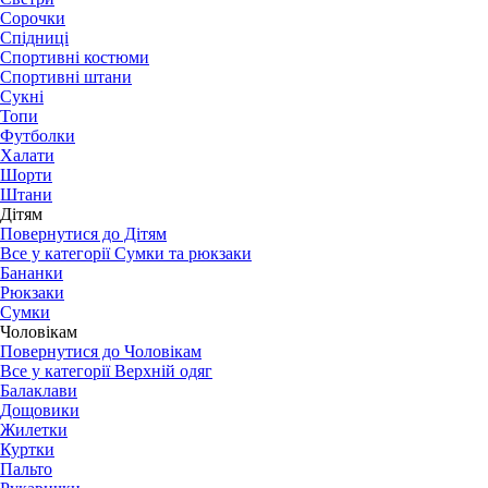
Сорочки
Спідниці
Спортивні костюми
Спортивні штани
Сукні
Топи
Футболки
Халати
Шорти
Штани
Дітям
Повернутися до Дітям
Все у категорії Сумки та рюкзаки
Бананки
Рюкзаки
Сумки
Чоловікам
Повернутися до Чоловікам
Все у категорії Верхній одяг
Балаклави
Дощовики
Жилетки
Куртки
Пальто