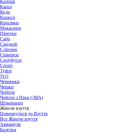
Калоші
Капці
Кеди
Крокси
Кросівки
Мокасини
Пінетки
Сабо
Сандалії
Сліпони
Снікерси
Сноубутси
Спорт
Туфлі
Уггі
Черевики
Чешки
Чоботи
Чоботи з Піни (ЭВА)
Шльопанці
Жіноче взуття
Повернутися до Взуття
Все Жіноче взуття
Аквашузи
Балетки