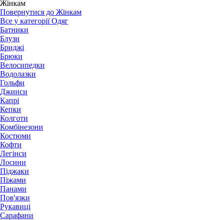
Жінкам
Повернутися до Жінкам
Все у категорії Одяг
Батники
Блузи
Бриджі
Брюки
Велосипедки
Водолазки
Гольфи
Джинси
Капрі
Кепки
Колготи
Комбінезони
Костюми
Кофти
Легінси
Лосини
Піджаки
Піжами
Панами
Пов'язки
Рукавиці
Сарафани