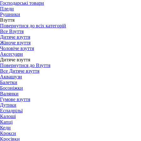
Господарські товари
Пледи
Рушники
Взуття
Повернутися до всіх категорій
Все Взуття
Дитяче взуття
Жіноче взуття
Чоловіче взуття
Аксесуари
Дитяче взуття
Повернутися до Взуття
Все Дитяче взуття
Аквашузи
Балетки
Босоніжки
Валянки
Гумове взуття
Дутики
Еспадрільї
Калоші
Капці
Кеди
Крокси
Кросівки