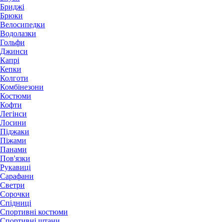
Бриджі
Брюки
Велосипедки
Водолазки
Гольфи
Джинси
Капрі
Кепки
Колготи
Комбінезони
Костюми
Кофти
Легінси
Лосини
Піджаки
Піжами
Панами
Пов'язки
Рукавиці
Сарафани
Светри
Сорочки
Спідниці
Спортивні костюми
Спортивні штани