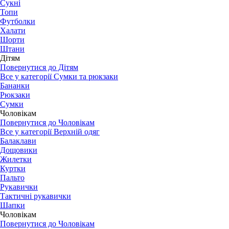
Сукні
Топи
Футболки
Халати
Шорти
Штани
Дітям
Повернутися до Дітям
Все у категорії Сумки та рюкзаки
Бананки
Рюкзаки
Сумки
Чоловікам
Повернутися до Чоловікам
Все у категорії Верхній одяг
Балаклави
Дощовики
Жилетки
Куртки
Пальто
Рукавички
Тактичні рукавички
Шапки
Чоловікам
Повернутися до Чоловікам