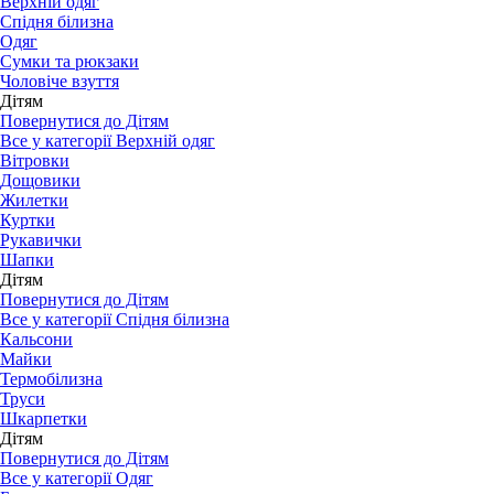
Верхній одяг
Спідня білизна
Одяг
Сумки та рюкзаки
Чоловіче взуття
Дітям
Повернутися до Дітям
Все у категорії Верхній одяг
Вітровки
Дощовики
Жилетки
Куртки
Рукавички
Шапки
Дітям
Повернутися до Дітям
Все у категорії Спідня білизна
Кальсони
Майки
Термобілизна
Труси
Шкарпетки
Дітям
Повернутися до Дітям
Все у категорії Одяг