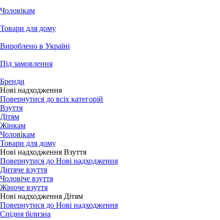
Чоловікам
Товари для дому
Вироблено в Україні
Під замовлення
Бренди
Нові надходження
Повернутися до всіх категорій
Взуття
Дітям
Жінкам
Чоловікам
Товари для дому
Нові надходження Взуття
Повернутися до Нові надходження
Дитяче взуття
Чоловіче взуття
Жіноче взуття
Нові надходження Дітям
Повернутися до Нові надходження
Спідня білизна