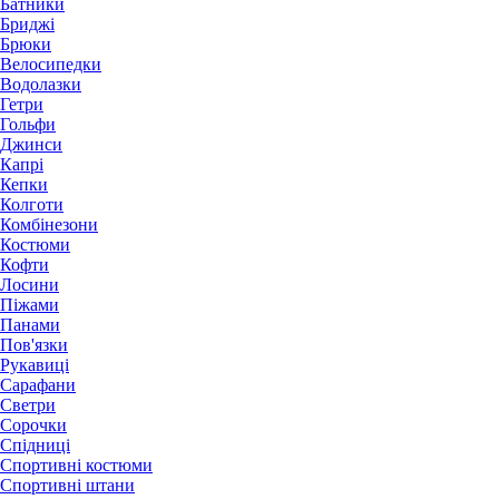
Батники
Бриджі
Брюки
Велосипедки
Водолазки
Гетри
Гольфи
Джинси
Капрі
Кепки
Колготи
Комбінезони
Костюми
Кофти
Лосини
Піжами
Панами
Пов'язки
Рукавиці
Сарафани
Светри
Сорочки
Спідниці
Спортивні костюми
Спортивні штани