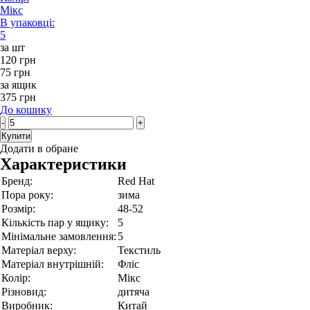
Мікс
В упаковці:
5
за шт
120 грн
75 грн
за ящик
375 грн
До кошику
-
+
Купити
Додати в обране
Характеристики
Бренд:
Red Hat
Пора року:
зима
Розмір:
48-52
Кількість пар у ящику:
5
Мінімальне замовлення:
5
Матеріал верху:
Текстиль
Матеріал внутрішній:
Фліс
Колір:
Мікс
Різновид:
дитяча
Виробник:
Китай