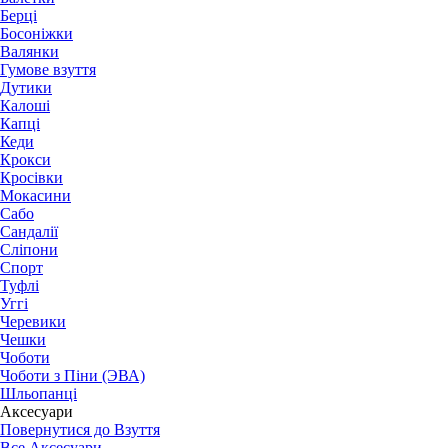
Берці
Босоніжки
Валянки
Гумове взуття
Дутики
Калоші
Капці
Кеди
Крокси
Кросівки
Мокасини
Сабо
Сандалії
Сліпони
Спорт
Туфлі
Уггі
Черевики
Чешки
Чоботи
Чоботи з Піни (ЭВА)
Шльопанці
Аксесуари
Повернутися до Взуття
Все Аксесуари