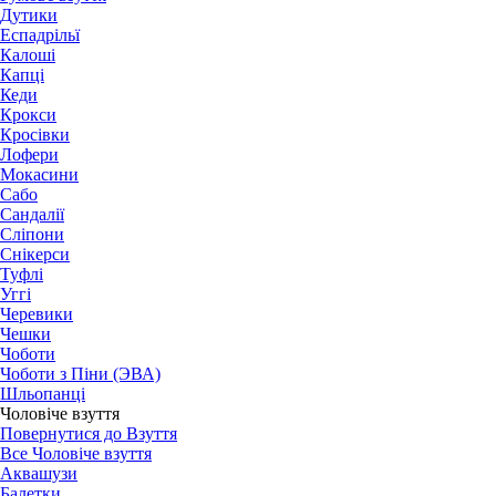
Дутики
Еспадрільї
Калоші
Капці
Кеди
Крокси
Кросівки
Лофери
Мокасини
Сабо
Сандалії
Сліпони
Снікерси
Туфлі
Уггі
Черевики
Чешки
Чоботи
Чоботи з Піни (ЭВА)
Шльопанці
Чоловіче взуття
Повернутися до Взуття
Все Чоловіче взуття
Аквашузи
Балетки