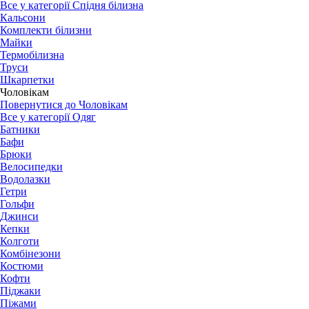
Все у категорії Спідня білизна
Кальсони
Комплекти білизни
Майки
Термобілизна
Труси
Шкарпетки
Чоловікам
Повернутися до Чоловікам
Все у категорії Одяг
Батники
Бафи
Брюки
Велосипедки
Водолазки
Гетри
Гольфи
Джинси
Кепки
Колготи
Комбінезони
Костюми
Кофти
Піджаки
Піжами