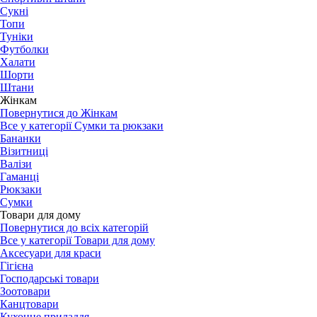
Сукні
Топи
Туніки
Футболки
Халати
Шорти
Штани
Жінкам
Повернутися до Жінкам
Все у категорії Сумки та рюкзаки
Бананки
Візитниці
Валізи
Гаманці
Рюкзаки
Сумки
Товари для дому
Повернутися до всіх категорій
Все у категорії Товари для дому
Аксесуари для краси
Гігієна
Господарські товари
Зоотовари
Канцтовари
Кухонне приладдя