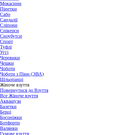
Мокасини
Пінетки
Сабо
Сандалії
Сліпони
Снікерси
Сноубутси
Спорт
Туфлі
Уггі
Черевики
Чешки
Чоботи
Чоботи з Піни (ЭВА)
Шльопанці
Жіноче взуття
Повернутися до Взуття
Все Жіноче взуття
Аквашузи
Балетки
Берці
Босоніжки
Ботфорти
Валянки
Гумове взуття