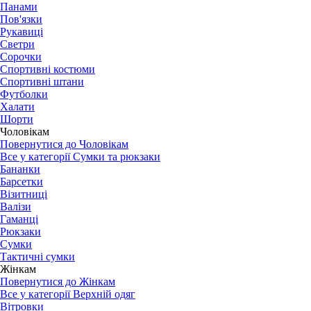
Панами
Пов'язки
Рукавиці
Светри
Сорочки
Спортивні костюми
Спортивні штани
Футболки
Халати
Шорти
Чоловікам
Повернутися до Чоловікам
Все у категорії Сумки та рюкзаки
Бананки
Барсетки
Візитниці
Валізи
Гаманці
Рюкзаки
Сумки
Тактичні сумки
Жінкам
Повернутися до Жінкам
Все у категорії Верхній одяг
Вітровки