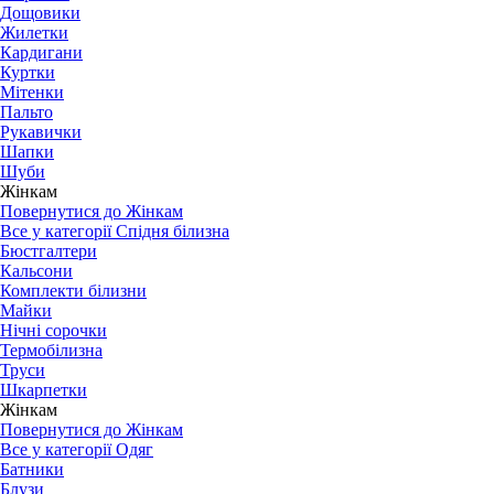
Дощовики
Жилетки
Кардигани
Куртки
Мітенки
Пальто
Рукавички
Шапки
Шуби
Жінкам
Повернутися до Жінкам
Все у категорії Спідня білизна
Бюстгалтери
Кальсони
Комплекти білизни
Майки
Нічні сорочки
Термобілизна
Труси
Шкарпетки
Жінкам
Повернутися до Жінкам
Все у категорії Одяг
Батники
Блузи