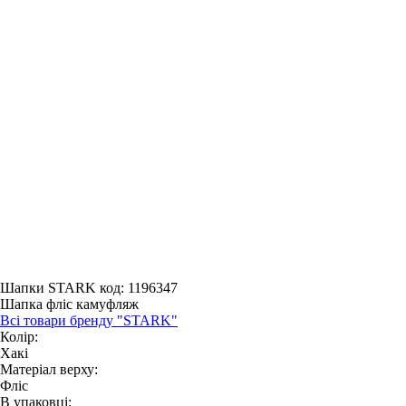
Шапки STARK
код: 1196347
Шапка фліс камуфляж
Всі товари бренду "STARK"
Колір:
Хакі
Матеріал верху:
Фліс
В упаковці: