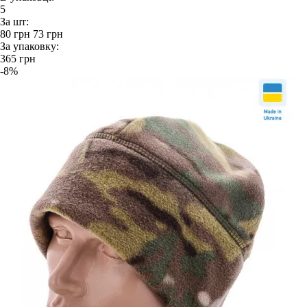
5
За шт:
80
грн
73
грн
За упаковку:
365
грн
-8%