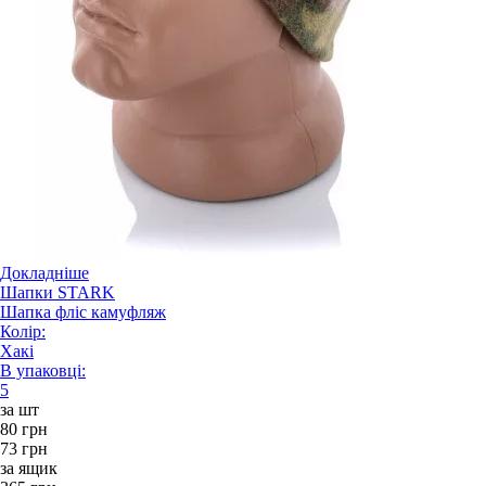
Докладніше
Шапки STARK
Шапка фліс камуфляж
Колір:
Хакі
В упаковці:
5
за шт
80 грн
73 грн
за ящик